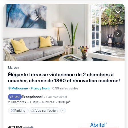
Maison
Élégante terrasse victorienne de 2 chambres à
coucher, charme de 1860 et rénovation moderne!
Parking
Vue sur l’océan
Melbourne
·
Fitzroy North
0.39 mi au centre
Balcon/Terrasse
Vue
Exceptionnel
10.0
(
7 Commentaires
)
2 Chambres
1 Bain
4 Invités
1830 pi²
Parking
Vue sur l’océan
/nuit