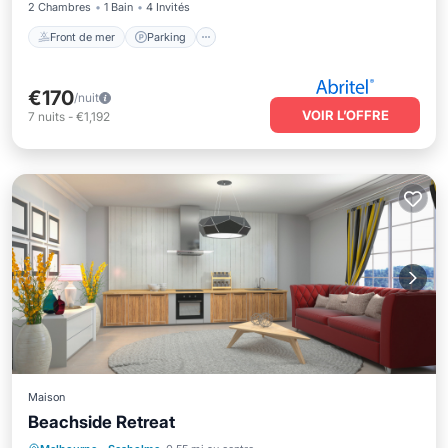
2 Chambres
1 Bain
4 Invités
Front de mer
Parking
€170
/nuit
VOIR L’OFFRE
7
nuits
-
€1,192
Maison
Beachside Retreat