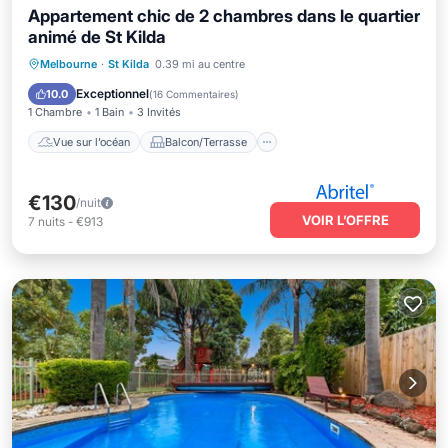
Appartement chic de 2 chambres dans le quartier
animé de St Kilda
Vue sur l’océan
Balcon/Terrasse
Melbourne
·
St Kilda
0.39 mi au centre
Vue
Cuisine
Exceptionnel
10.0
(
16 Commentaires
)
1 Chambre
1 Bain
3 Invités
Vue sur l’océan
Balcon/Terrasse
€130
/nuit
VOIR L’OFFRE
7
nuits
-
€913