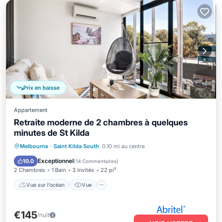
Prix en baisse
Appartement
Retraite moderne de 2 chambres à quelques
minutes de St Kilda
Vue sur l’océan
Vue
Cuisine
Melbourne
·
Saint Kilda South
0.10 mi au centre
Climatisation
Exceptionnel
10.0
(
14 Commentaires
)
2 Chambres
1 Bain
3 Invités
22 pi²
Vue sur l’océan
Vue
€145
/nuit