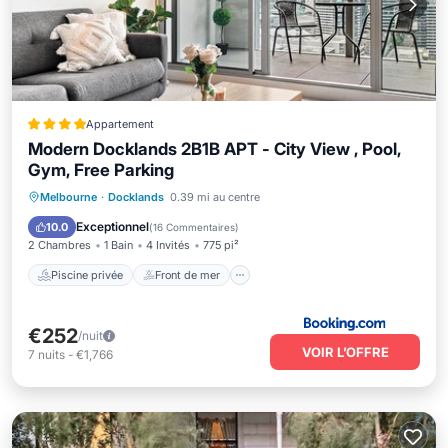
Appartement
Modern Docklands 2B1B APT - City View , Pool,
Gym, Free Parking
Piscine privée
Front de mer
Melbourne
·
Docklands
0.39 mi au centre
Bain à remous
Parking
Exceptionnel
10.0
(
16 Commentaires
)
2 Chambres
1 Bain
4 Invités
775 pi²
Piscine privée
Front de mer
€252
/nuit
VOIR L’OFFRE
7
nuits
-
€1,766