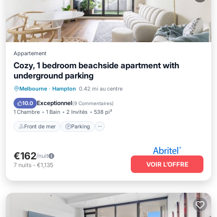
Appartement
Cozy, 1 bedroom beachside apartment with
underground parking
Front de mer
Parking
Melbourne
·
Hampton
0.42 mi au centre
Vue sur l’océan
Balcon/Terrasse
Exceptionnel
10.0
(
9 Commentaires
)
1 Chambre
1 Bain
2 Invités
538 pi²
Front de mer
Parking
€162
/nuit
VOIR L’OFFRE
7
nuits
-
€1,135