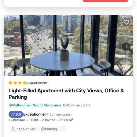
Appartement
Light-Filled Apartment with City Views, Office &
Parking
Plage privée
Parking
Melbourne
·
South Melbourne
0.43 mi au centre
Vue sur l’océan
Vue
Exceptionnel
10.0
(
7 Commentaires
)
1 Chambre
1 Bain
2 Invités
861.11 pi²
Plage privée
Parking