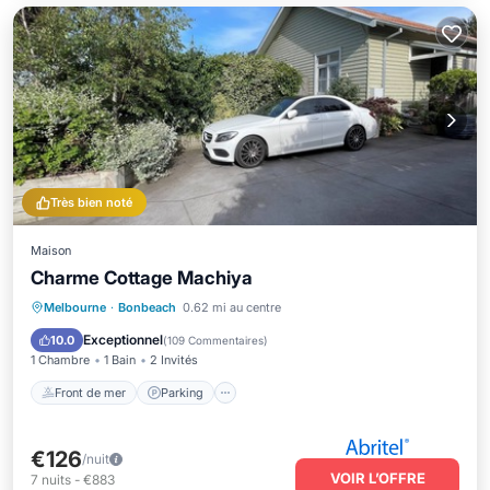
Très bien noté
Maison
Charme Cottage Machiya
Front de mer
Parking
Melbourne
·
Bonbeach
0.62 mi au centre
Vue sur l’océan
Balcon/Terrasse
Exceptionnel
10.0
(
109 Commentaires
)
1 Chambre
1 Bain
2 Invités
Front de mer
Parking
€126
/nuit
VOIR L’OFFRE
7
nuits
-
€883