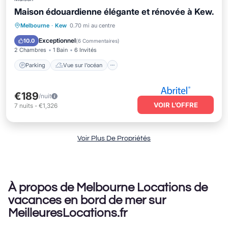
Maison édouardienne élégante et rénovée à Kew.
Parking
Vue sur l’océan
Melbourne
·
Kew
0.70 mi au centre
Balcon/Terrasse
Vue
Exceptionnel
10.0
(
6 Commentaires
)
2 Chambres
1 Bain
6 Invités
Parking
Vue sur l’océan
€189
/nuit
VOIR L’OFFRE
7
nuits
-
€1,326
Voir Plus De Propriétés
À propos de Melbourne Locations de
vacances en bord de mer sur
MeilleuresLocations.fr