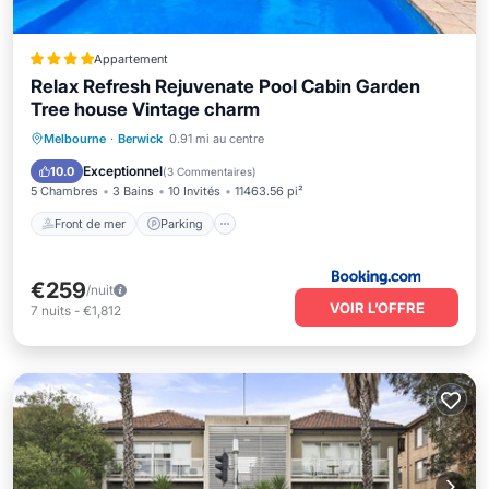
Appartement
Relax Refresh Rejuvenate Pool Cabin Garden
Tree house Vintage charm
Front de mer
Parking
Piscine
Melbourne
·
Berwick
0.91 mi au centre
Vue sur l’océan
Exceptionnel
10.0
(
3 Commentaires
)
5 Chambres
3 Bains
10 Invités
11463.56 pi²
Front de mer
Parking
€259
/nuit
VOIR L’OFFRE
7
nuits
-
€1,812