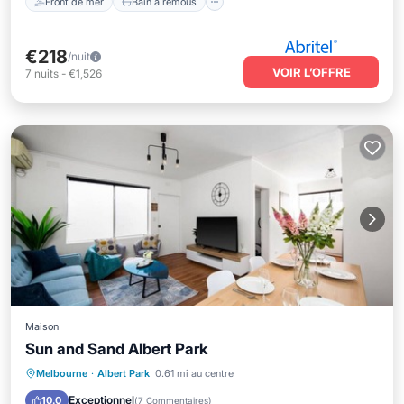
Front de mer
Bain à remous
€218
/nuit
VOIR L’OFFRE
7
nuits
-
€1,526
Maison
Sun and Sand Albert Park
Front de mer
Parking
Melbourne
·
Albert Park
0.61 mi au centre
Vue sur l’océan
Balcon/Terrasse
Exceptionnel
10.0
(
7 Commentaires
)