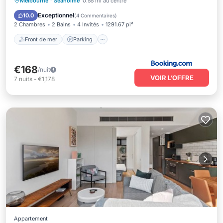
Front de mer
Parking
Melbourne
·
Seaholme
0.55 mi au centre
Vue sur l’océan
Balcon/Terrasse
Exceptionnel
10.0
(
4 Commentaires
)
2 Chambres
2 Bains
4 Invités
1291.67 pi²
Front de mer
Parking
€168
/nuit
VOIR L’OFFRE
7
nuits
-
€1,178
Appartement