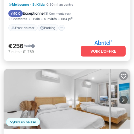
Front de mer
Parking
Melbourne
·
St Kilda
0.30 mi au centre
Vue sur l’océan
Balcon/Terrasse
Exceptionnel
10.0
(
11 Commentaires
)
2 Chambres
1 Bain
4 Invités
1184 pi²
Front de mer
Parking
€256
/nuit
VOIR L’OFFRE
7
nuits
-
€1,789
Prix en baisse