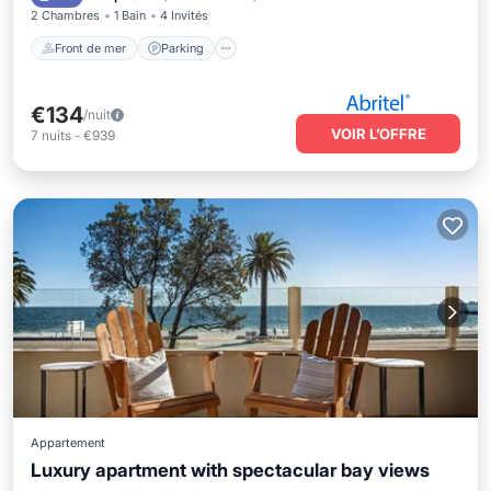
2 Chambres
1 Bain
4 Invités
Front de mer
Parking
€134
/nuit
VOIR L’OFFRE
7
nuits
-
€939
Appartement
Luxury apartment with spectacular bay views