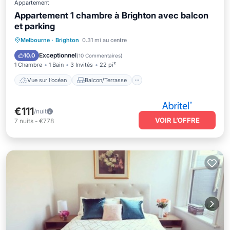
Appartement
Appartement 1 chambre à Brighton avec balcon
et parking
Vue sur l’océan
Balcon/Terrasse
Melbourne
·
Brighton
0.31 mi au centre
Vue
Cuisine
Exceptionnel
10.0
(
10 Commentaires
)
1 Chambre
1 Bain
3 Invités
22 pi²
Vue sur l’océan
Balcon/Terrasse
€111
/nuit
VOIR L’OFFRE
7
nuits
-
€778