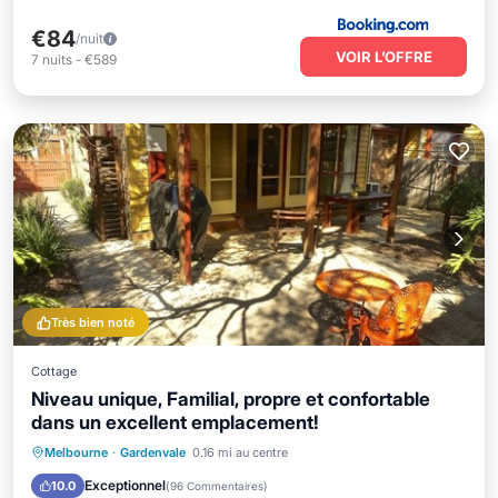
€84
/nuit
VOIR L’OFFRE
7
nuits
-
€589
Très bien noté
Cottage
Niveau unique, Familial, propre et confortable
dans un excellent emplacement!
Front de mer
Parking
Melbourne
·
Gardenvale
0.16 mi au centre
Vue sur l’océan
Balcon/Terrasse
Exceptionnel
10.0
(
96 Commentaires
)