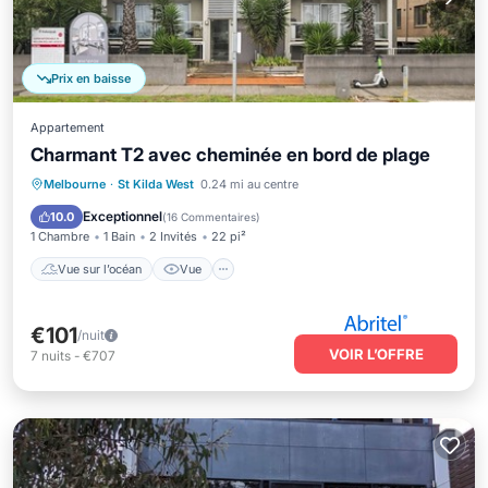
Prix en baisse
Appartement
Charmant T2 avec cheminée en bord de plage
Vue sur l’océan
Vue
Cuisine
Melbourne
·
St Kilda West
0.24 mi au centre
Climatisation
Exceptionnel
10.0
(
16 Commentaires
)
1 Chambre
1 Bain
2 Invités
22 pi²
Vue sur l’océan
Vue
€101
/nuit
VOIR L’OFFRE
7
nuits
-
€707