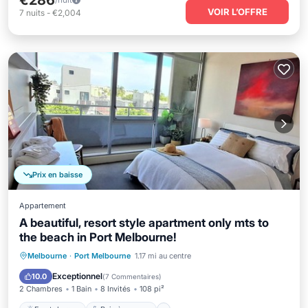
€286
VOIR L’OFFRE
7
nuits
-
€2,004
Prix en baisse
Appartement
A beautiful, resort style apartment only mts to
the beach in Port Melbourne!
Front de mer
Bain à remous
Parking
Melbourne
·
Port Melbourne
1.17 mi au centre
Piscine
Exceptionnel
10.0
(
7 Commentaires
)
2 Chambres
1 Bain
8 Invités
108 pi²