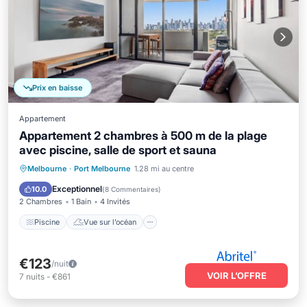
Prix en baisse
Appartement
Appartement 2 chambres à 500 m de la plage
avec piscine, salle de sport et sauna
Piscine
Vue sur l’océan
Melbourne
·
Port Melbourne
1.28 mi au centre
Balcon/Terrasse
Vue
Exceptionnel
10.0
(
8 Commentaires
)
2 Chambres
1 Bain
4 Invités
Piscine
Vue sur l’océan
€123
/nuit
VOIR L’OFFRE
7
nuits
-
€861