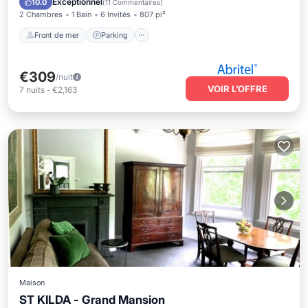
Exceptionnel
10.0
(
11 Commentaires
)
2 Chambres
1 Bain
6 Invités
807 pi²
Front de mer
Parking
€309
/nuit
VOIR L’OFFRE
7
nuits
-
€2,163
Maison
ST KILDA - Grand Mansion