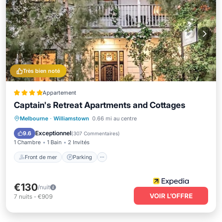
Très bien noté
Appartement
Captain's Retreat Apartments and Cottages
Front de mer
Parking
Melbourne
·
Williamstown
0.66 mi au centre
Vue sur l’océan
Balcon/Terrasse
Exceptionnel
9.6
(
307 Commentaires
)
1 Chambre
1 Bain
2 Invités
Front de mer
Parking
€130
/nuit
VOIR L’OFFRE
7
nuits
-
€909