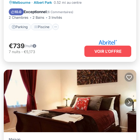
Parking
Piscine
Vue sur l’océan
Melbourne
·
Albert Park
0.52 mi au centre
Balcon/Terrasse
Exceptionnel
10.0
(
6 Commentaires
)
2 Chambres
2 Bains
3 Invités
Parking
Piscine
€739
/nuit
VOIR L’OFFRE
7
nuits
-
€5,173
Maison