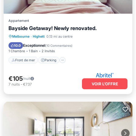
Appartement
Bayside Getaway! Newly renovated.
Front de mer
Parking
Melbourne
·
Highett
0.13 mi au centre
Vue sur l’océan
Balcon/Terrasse
Exceptionnel
10.0
(
10 Commentaires
)
1 Chambre
1 Bain
2 Invités
Front de mer
Parking
€105
/nuit
VOIR L’OFFRE
7
nuits
-
€737