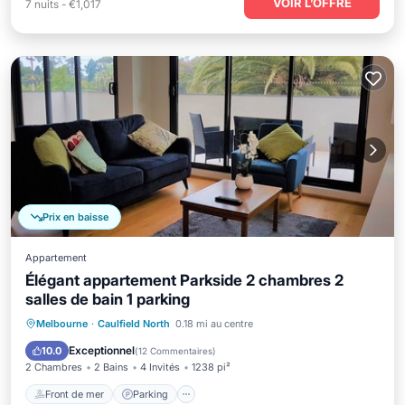
VOIR L’OFFRE
7
nuits
-
€1,017
Prix en baisse
Appartement
Élégant appartement Parkside 2 chambres 2
salles de bain 1 parking
Front de mer
Parking
Melbourne
·
Caulfield North
0.18 mi au centre
Vue sur l’océan
Balcon/Terrasse
Exceptionnel
10.0
(
12 Commentaires
)
2 Chambres
2 Bains
4 Invités
1238 pi²
Front de mer
Parking