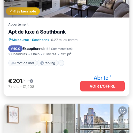
Très bien noté
Appartement
Apt de luxe à Southbank
Front de mer
Parking
Melbourne
·
Southbank
0.27 mi au centre
Vue sur l’océan
Vue
Exceptionnel
10.0
(
172 Commentaires
)
2 Chambres
1 Bain
6 Invités
732 pi²
Front de mer
Parking
€201
/nuit
VOIR L’OFFRE
7
nuits
-
€1,408