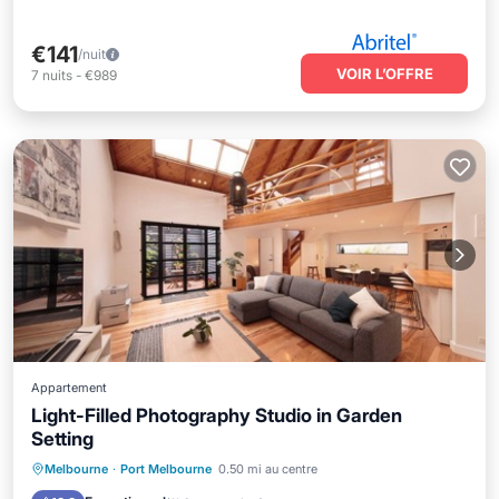
€141
/nuit
VOIR L’OFFRE
7
nuits
-
€989
Appartement
Light-Filled Photography Studio in Garden
Setting
Front de mer
Parking
Melbourne
·
Port Melbourne
0.50 mi au centre
Vue sur l’océan
Balcon/Terrasse