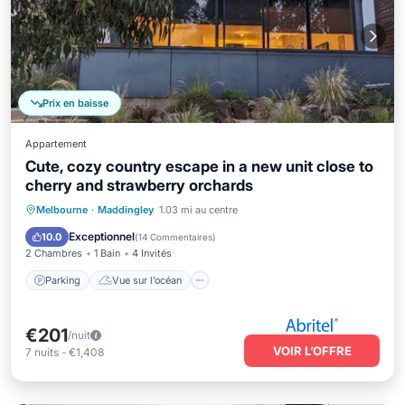
Prix en baisse
Appartement
Cute, cozy country escape in a new unit close to
cherry and strawberry orchards
Parking
Vue sur l’océan
Melbourne
·
Maddingley
1.03 mi au centre
Balcon/Terrasse
Vue
Exceptionnel
10.0
(
14 Commentaires
)
2 Chambres
1 Bain
4 Invités
Parking
Vue sur l’océan
€201
/nuit
VOIR L’OFFRE
7
nuits
-
€1,408