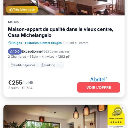
Très bien noté
Maison
Maison-appart de qualité dans le vieux centre,
Casa Michelangelo
Petit-déjeuner
Parking
Bruges
·
Historical Center Bruges
0.21 mi au centre
Balcon/Terrasse
Cuisine
Exceptionnel
10.0
(
263 Commentaires
)
2 Chambres
1 Bain
4 Invités
1292 pi²
Petit-déjeuner
Parking
€255
/nuit
VOIR L’OFFRE
7
nuits
-
€1,784