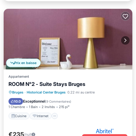
Prix en baisse
Appartement
ROOM N°2 - Suite Stays Bruges
Cuisine
Internet
Adapté aux enfants
Bruges
·
Historical Center Bruges
0.22 mi au centre
Blanchisserie
Exceptionnel
10.0
(
9 Commentaires
)
1 Chambre
1 Bain
2 Invités
215 pi²
Cuisine
Internet
€235
/nuit