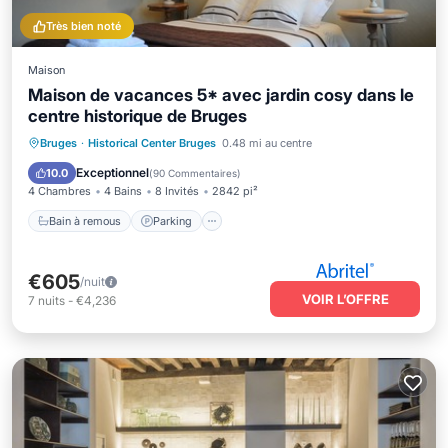
Très bien noté
Maison
Maison de vacances 5* avec jardin cosy dans le
centre historique de Bruges
Bain à remous
Parking
Spa
Bruges
·
Historical Center Bruges
0.48 mi au centre
Balcon/Terrasse
Exceptionnel
10.0
(
90 Commentaires
)
4 Chambres
4 Bains
8 Invités
2842 pi²
Bain à remous
Parking
€605
/nuit
VOIR L’OFFRE
7
nuits
-
€4,236