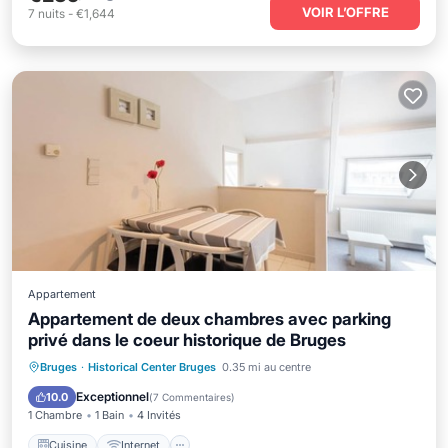
VOIR L’OFFRE
7
nuits
-
€1,644
Appartement
Appartement de deux chambres avec parking
privé dans le coeur historique de Bruges
Cuisine
Internet
Adapté aux enfants
Bruges
·
Historical Center Bruges
0.35 mi au centre
TV
Exceptionnel
10.0
(
7 Commentaires
)
1 Chambre
1 Bain
4 Invités
Cuisine
Internet