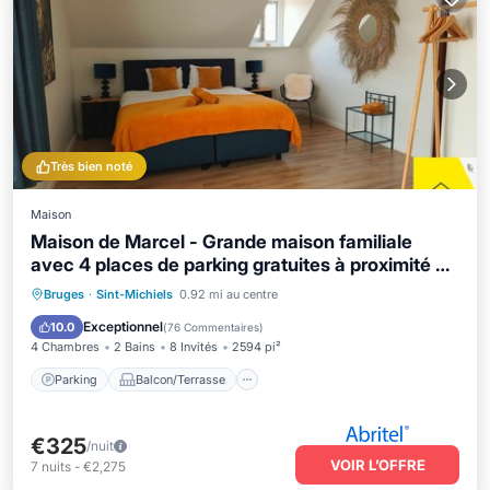
Très bien noté
Maison
Maison de Marcel - Grande maison familiale
avec 4 places de parking gratuites à proximité du
centre-ville
Parking
Balcon/Terrasse
Cuisine
Bruges
·
Sint-Michiels
0.92 mi au centre
Internet
Exceptionnel
10.0
(
76 Commentaires
)
4 Chambres
2 Bains
8 Invités
2594 pi²
Parking
Balcon/Terrasse
€325
/nuit
VOIR L’OFFRE
7
nuits
-
€2,275