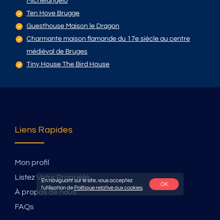
Michelangelo
Ten Hove Brugge
Guesthouse Maison le Dragon
Charmante maison flamande du 17e siècle au centre
médiéval de Bruges
Tiny House The Bird House
Liens Rapides
Mon profil
Listez Votre Propriété
En naviguant sur le site, vous acceptez
OK
l'utilisation de
Politique relative aux cookies
.
À propos de nous
FAQs