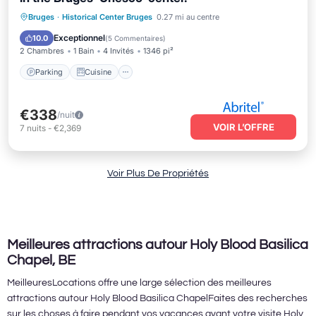
Parking
Cuisine
Internet
Bruges
·
Historical Center Bruges
0.27 mi au centre
Adapté aux enfants
Exceptionnel
10.0
(
5 Commentaires
)
2 Chambres
1 Bain
4 Invités
1346 pi²
Parking
Cuisine
€338
/nuit
VOIR L’OFFRE
7
nuits
-
€2,369
Voir Plus De Propriétés
Meilleures attractions autour Holy Blood Basilica
Chapel, BE
MeilleuresLocations offre une large sélection des meilleures
attractions autour
Holy Blood Basilica Chapel
Faites des recherches
sur les choses à faire pendant vos vacances avant votre visite
Holy