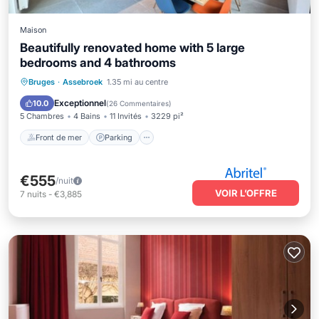
Maison
Beautifully renovated home with 5 large
bedrooms and 4 bathrooms
Front de mer
Parking
Bruges
·
Assebroek
1.35 mi au centre
Vue sur l’océan
Balcon/Terrasse
Exceptionnel
10.0
(
26 Commentaires
)
5 Chambres
4 Bains
11 Invités
3229 pi²
Front de mer
Parking
€555
/nuit
VOIR L’OFFRE
7
nuits
-
€3,885