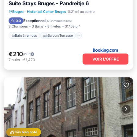
Suite Stays Bruges - Pandreitje 6
Bain à remous
Balcon/Terrasse
Bruges
·
Historical Center Bruges
0.21 mi au centre
Internet
Adapté aux enfants
Exceptionnel
10.0
(
4 Commentaires
)
3 Chambres
3 Bains
8 Invités
317.53 pi²
Bain à remous
Balcon/Terrasse
€210
/nuit
VOIR L’OFFRE
7
nuits
-
€1,473
Très bien noté