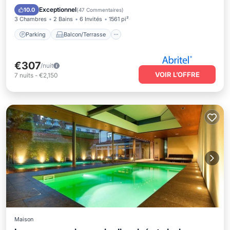
Internet
Exceptionnel
10.0
(
47 Commentaires
)
3 Chambres
2 Bains
6 Invités
1561 pi²
Parking
Balcon/Terrasse
€307
/nuit
VOIR L’OFFRE
7
nuits
-
€2,150
Maison