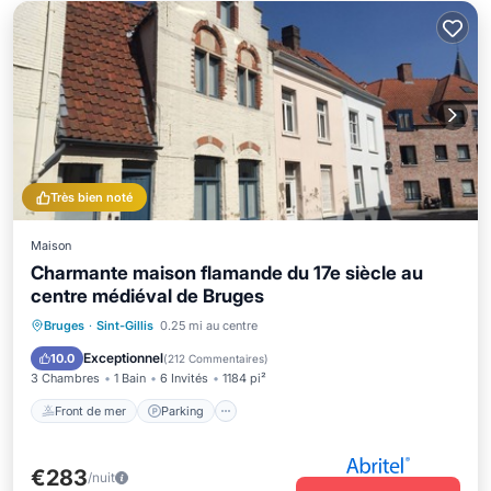
Très bien noté
Maison
Charmante maison flamande du 17e siècle au
centre médiéval de Bruges
Front de mer
Parking
Bruges
·
Sint-Gillis
0.25 mi au centre
Vue sur l’océan
Balcon/Terrasse
Exceptionnel
10.0
(
212 Commentaires
)
3 Chambres
1 Bain
6 Invités
1184 pi²
Front de mer
Parking
€283
/nuit