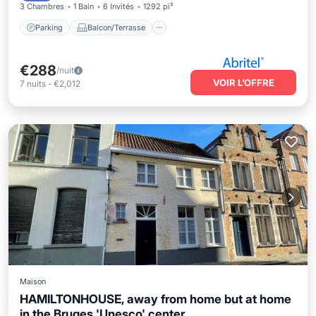
3 Chambres
1 Bain
6 Invités
1292 pi²
Parking
Balcon/Terrasse
€288
/nuit
VOIR L’OFFRE
7
nuits
-
€2,012
Maison
HAMILTONHOUSE, away from home but at home
in the Bruges 'Unesco' center.