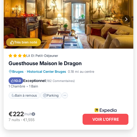
Très bien noté
Lit Et Petit-Déjeuner
Guesthouse Maison le Dragon
Bain à remous
Parking
Bruges
·
Historical Center Bruges
0.18 mi au centre
Balcon/Terrasse
Climatisation
Exceptionnel
10.0
(
182 Commentaires
)
1 Chambre
1 Bain
Bain à remous
Parking
€222
/nuit
VOIR L’OFFRE
7
nuits
-
€1,555