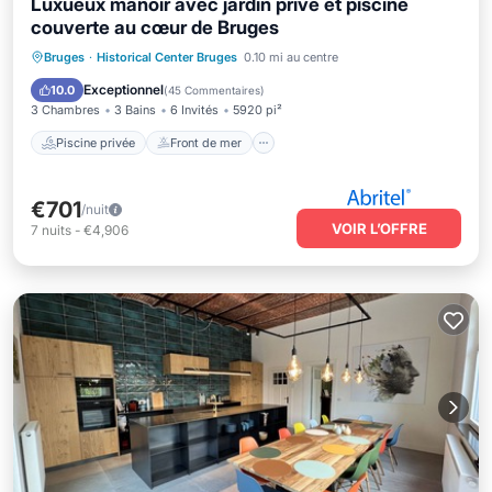
Luxueux manoir avec jardin privé et piscine
couverte au cœur de Bruges
Piscine privée
Front de mer
Bruges
·
Historical Center Bruges
0.10 mi au centre
Bain à remous
Parking
Exceptionnel
10.0
(
45 Commentaires
)
3 Chambres
3 Bains
6 Invités
5920 pi²
Piscine privée
Front de mer
€701
/nuit
VOIR L’OFFRE
7
nuits
-
€4,906