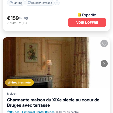
Parking
Balcon/Terrasse
€159
/nuit
VOIR L’OFFRE
7
nuits
-
€1,114
Très bien noté
Maison
Charmante maison du XIXe siècle au coeur de
Bruges avec terrasse
Parking
Balcon/Terrasse
Cuisine
Bruges
·
Historical Center Bruges
0.40 mi au centre