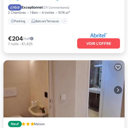
Internet
Exceptionnel
10.0
(
211 Commentaires
)
2 Chambres
1 Bain
4 Invités
1076 pi²
Parking
Balcon/Terrasse
€204
/nuit
VOIR L’OFFRE
7
nuits
-
€1,425
Neuf
Maison