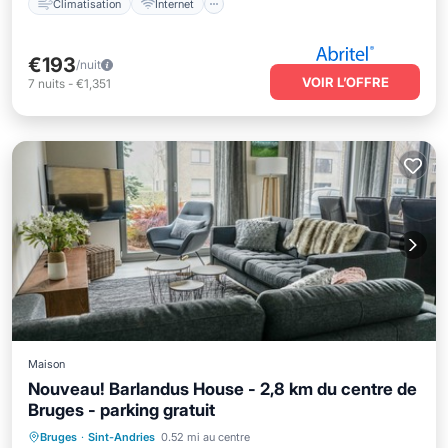
Climatisation
Internet
€193
/nuit
VOIR L’OFFRE
7
nuits
-
€1,351
Maison
Nouveau! Barlandus House - 2,8 km du centre de
Bruges - parking gratuit
Parking
Balcon/Terrasse
Cuisine
Bruges
·
Sint-Andries
0.52 mi au centre