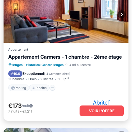
Appartement
Appartement Carmers - 1 chambre - 2ème étage
Parking
Piscine
Balcon/Terrasse
Bruges
·
Historical Center Bruges
0.14 mi au centre
Cuisine
Exceptionnel
10.0
(
14 Commentaires
)
1 Chambre
1 Bain
2 Invités
1130 pi²
Parking
Piscine
€173
/nuit
VOIR L’OFFRE
7
nuits
-
€1,211