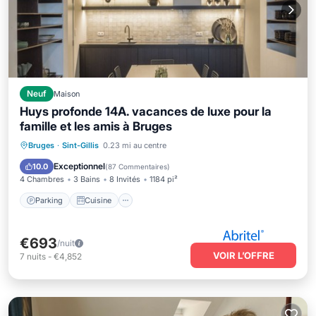
Neuf
Maison
Huys profonde 14A. vacances de luxe pour la
famille et les amis à Bruges
Parking
Cuisine
Internet
Bruges
·
Sint-Gillis
0.23 mi au centre
Adapté aux enfants
Exceptionnel
10.0
(
87 Commentaires
)
4 Chambres
3 Bains
8 Invités
1184 pi²
Parking
Cuisine
€693
/nuit
VOIR L’OFFRE
7
nuits
-
€4,852