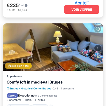
€235
/nuit
VOIR L’OFFRE
7
nuits
-
€1,644
Très bien noté
Appartement
Comfy loft in medieval Bruges
Climatisation
Internet
Bruges
·
Historical Center Bruges
0.48 mi au centre
Adapté aux enfants
Linge de lit
Exceptionnel
10.0
(
62 Commentaires
)
2 Chambres
1 Bain
4 Invités