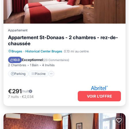
Appartement
Appartement St-Donaas - 2 chambres - rez-de-
chaussée
Parking
Piscine
Balcon/Terrasse
Bruges
·
Historical Center Bruges
0.13 mi au centre
Cuisine
Exceptionnel
10.0
(
23 Commentaires
)
2 Chambres
1 Bain
4 Invités
Parking
Piscine
€291
/nuit
VOIR L’OFFRE
7
nuits
-
€2,034