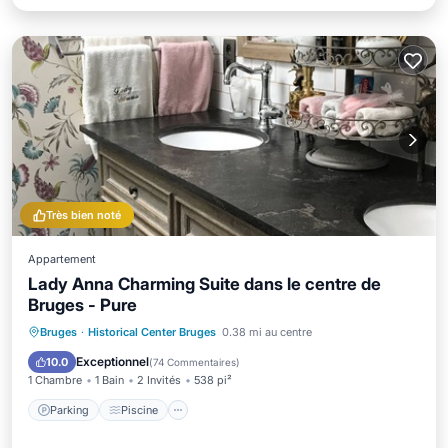
Très bien noté
Appartement
Lady Anna Charming Suite dans le centre de
Bruges - Pure
Parking
Piscine
Balcon/Terrasse
Bruges
·
Historical Center Bruges
0.38 mi au centre
Cuisine
Exceptionnel
10.0
(
74 Commentaires
)
1 Chambre
1 Bain
2 Invités
538 pi²
Parking
Piscine