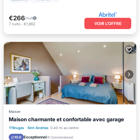
€266
/nuit
VOIR L’OFFRE
7
nuits
-
€1,862
Maison
Maison charmante et confortable avec garage
Parking
Balcon/Terrasse
Cuisine
Bruges
·
Sint-Andries
0.43 mi au centre
Internet
Exceptionnel
10.0
(
6 Commentaires
)