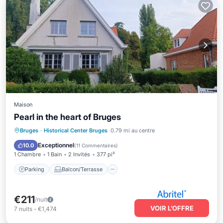
Maison
Pearl in the heart of Bruges
Parking
Balcon/Terrasse
Cuisine
Bruges
·
Historical Center Bruges
0.79 mi au centre
Climatisation
Exceptionnel
10.0
(
11 Commentaires
)
1 Chambre
1 Bain
2 Invités
377 pi²
Parking
Balcon/Terrasse
€211
/nuit
VOIR L’OFFRE
7
nuits
-
€1,474