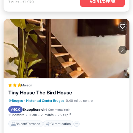
VOIR L’OFFRE
7
nuits
-
€1,979
Maison
Tiny House The Bird House
Balcon/Terrasse
Climatisation
Bruges
·
Historical Center Bruges
0.40 mi au centre
Internet
Adapté aux enfants
Exceptionnel
10.0
(
6 Commentaires
)
1 Chambre
1 Bain
2 Invités
269.1 pi²
Balcon/Terrasse
Climatisation