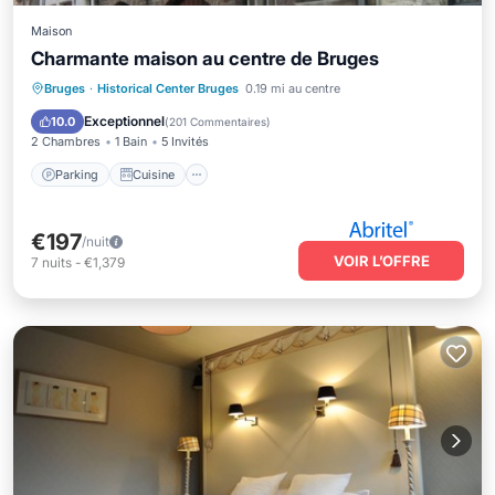
Maison
Charmante maison au centre de Bruges
Parking
Cuisine
Internet
Bruges
·
Historical Center Bruges
0.19 mi au centre
Adapté aux enfants
Exceptionnel
10.0
(
201 Commentaires
)
2 Chambres
1 Bain
5 Invités
Parking
Cuisine
€197
/nuit
VOIR L’OFFRE
7
nuits
-
€1,379