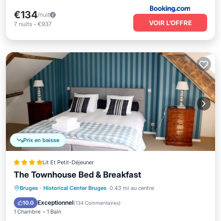
€134
/nuit
VOIR L’OFFRE
7
nuits
-
€937
Prix en baisse
Lit Et Petit-Déjeuner
The Townhouse Bed & Breakfast
Parking
Balcon/Terrasse
Cuisine
Bruges
·
Historical Center Bruges
0.43 mi au centre
Climatisation
Exceptionnel
10.0
(
134 Commentaires
)
1 Chambre
1 Bain