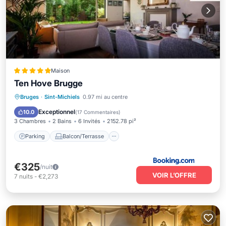
Maison
Ten Hove Brugge
Parking
Balcon/Terrasse
Vue
Bruges
·
Sint-Michiels
0.97 mi au centre
Climatisation
Exceptionnel
10.0
(
17 Commentaires
)
3 Chambres
2 Bains
6 Invités
2152.78 pi²
Parking
Balcon/Terrasse
€325
/nuit
VOIR L’OFFRE
7
nuits
-
€2,273