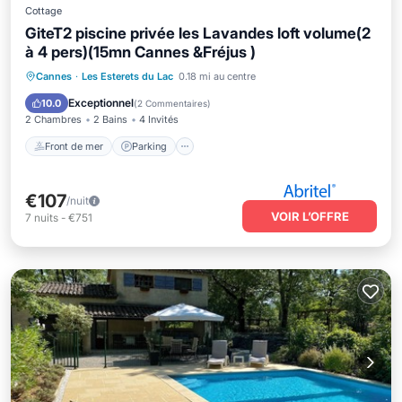
Cottage
GiteT2 piscine privée les Lavandes loft volume(2
à 4 pers)(15mn Cannes &Fréjus )
Front de mer
Parking
Piscine
Cannes
·
Les Esterets du Lac
0.18 mi au centre
Ski
Exceptionnel
10.0
(
2 Commentaires
)
2 Chambres
2 Bains
4 Invités
Front de mer
Parking
€107
/nuit
VOIR L’OFFRE
7
nuits
-
€751