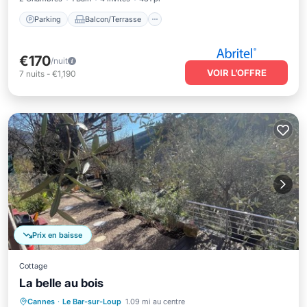
Parking
Balcon/Terrasse
€170
/nuit
VOIR L’OFFRE
7
nuits
-
€1,190
Prix en baisse
Cottage
La belle au bois
Parking
Piscine
Balcon/Terrasse
Cannes
·
Le Bar-sur-Loup
1.09 mi au centre
Cuisine