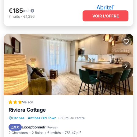
€185
/nuit
VOIR L’OFFRE
7
nuits
-
€1,296
Maison
Riviera Cottage
Climatisation
Internet
Cannes
·
Antibes Old Town
0.10 mi au centre
Animaux acceptés
Adapté aux enfants
Exceptionnel
9.0
(
1 Revue
)
2 Chambres
2 Bains
6 Invités
753.47 pi²