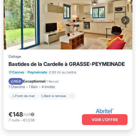
Cottage
Bastides de la Cardelle à GRASSE-PEYMEINADE
Front de mer
Bain à remous
Parking
Cannes
·
Peymeinade
0.90 mi au centre
Piscine
Exceptionnel
10.0
(
1 Revue
)
1 Chambre
1 Bain
4 Invités
Front de mer
Bain à remous
€148
/nuit
VOIR L’OFFRE
7
nuits
-
€1,038