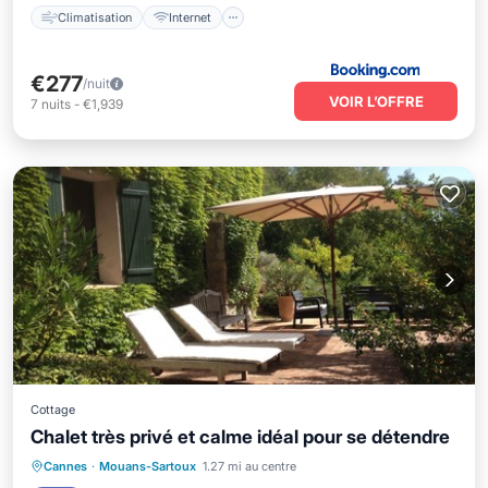
Climatisation
Internet
€277
/nuit
VOIR L’OFFRE
7
nuits
-
€1,939
Cottage
Chalet très privé et calme idéal pour se détendre
Parking
Piscine
Vue sur l’océan
Cannes
·
Mouans-Sartoux
1.27 mi au centre