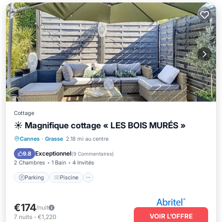
Cottage
☀️ Magnifique cottage « LES BOIS MURÉS »
Parking
Piscine
Vue sur l’océan
Cannes
·
Grasse
2.18 mi au centre
Balcon/Terrasse
Exceptionnel
9.8
(
9 Commentaires
)
2 Chambres
1 Bain
4 Invités
Parking
Piscine
€174
/nuit
VOIR L’OFFRE
7
nuits
-
€1,220