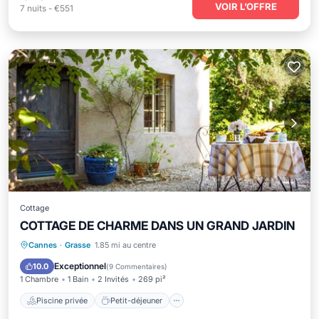
VOIR L’OFFRE
7
nuits
-
€551
Cottage
COTTAGE DE CHARME DANS UN GRAND JARDIN
Piscine privée
Petit-déjeuner
Cannes
·
Grasse
1.85 mi au centre
Parking
Piscine
Exceptionnel
10.0
(
9 Commentaires
)
1 Chambre
1 Bain
2 Invités
269 pi²
Piscine privée
Petit-déjeuner