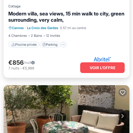
Cottage
Modern villa, sea views, 15 min walk to city, green
surrounding, very calm,
Piscine privée
Parking
Piscine
Cannes
·
La Croix des Gardes
0.57 mi au centre
Cuisine
4 Chambres
2 Bains
12 Invités
Piscine privée
Parking
€856
/nuit
VOIR L’OFFRE
7
nuits
-
€5,989