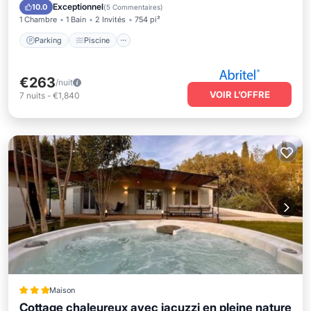
Balcon/Terrasse
Exceptionnel
10.0
(
5 Commentaires
)
1 Chambre
1 Bain
2 Invités
754 pi²
Parking
Piscine
€263
/nuit
VOIR L’OFFRE
7
nuits
-
€1,840
Maison
Cottage chaleureux avec jacuzzi en pleine nature