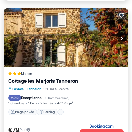
Maison
Cottage les Marjoris Tanneron
Plage privée
Parking
Piscine
Cannes
·
Tanneron
1.50 mi au centre
Vue sur l’océan
Exceptionnel
9.2
(
30 Commentaires
)
1 Chambre
1 Bain
2 Invités
462.85 pi²
Plage privée
Parking
€79
/nuit