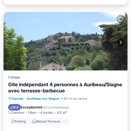
Cottage
Gite indépendant 4 personnes à Auribeau/Siagne
avec terrasse-barbecue
Parking
Balcon/Terrasse
Cuisine
Cannes
·
Auribeau-sur-Siagne
0.69 mi au centre
Climatisation
Exceptionnel
9.4
(
43 Commentaires
)
1 Chambre
1 Bain
4 Invités
431 pi²
Parking
Balcon/Terrasse