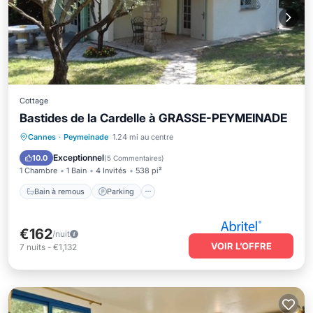
Cottage
Bastides de la Cardelle à GRASSE-PEYMEINADE
Bain à remous
Parking
Piscine
Cannes
·
Peymeinade
1.24 mi au centre
Balcon/Terrasse
Exceptionnel
10.0
(
5 Commentaires
)
1 Chambre
1 Bain
4 Invités
538 pi²
Bain à remous
Parking
€162
/nuit
VOIR L’OFFRE
7
nuits
-
€1,132