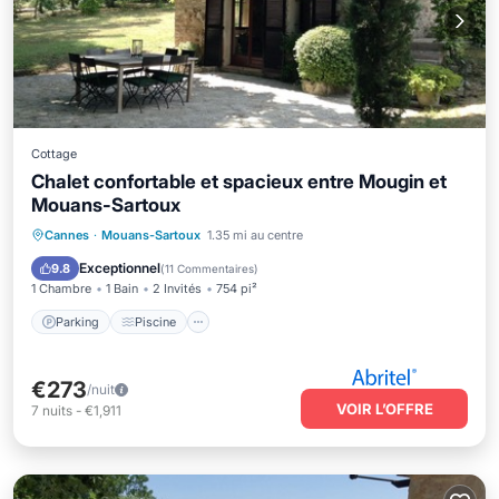
Cottage
Chalet confortable et spacieux entre Mougin et
Mouans-Sartoux
Parking
Piscine
Vue sur l’océan
Cannes
·
Mouans-Sartoux
1.35 mi au centre
Balcon/Terrasse
Exceptionnel
9.8
(
11 Commentaires
)
1 Chambre
1 Bain
2 Invités
754 pi²
Parking
Piscine
€273
/nuit
VOIR L’OFFRE
7
nuits
-
€1,911