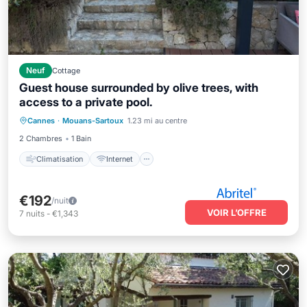
Neuf
Cottage
Guest house surrounded by olive trees, with
access to a private pool.
Climatisation
Internet
Cannes
·
Mouans-Sartoux
1.23 mi au centre
Adapté aux enfants
Blanchisserie
2 Chambres
1 Bain
Climatisation
Internet
€192
/nuit
VOIR L’OFFRE
7
nuits
-
€1,343