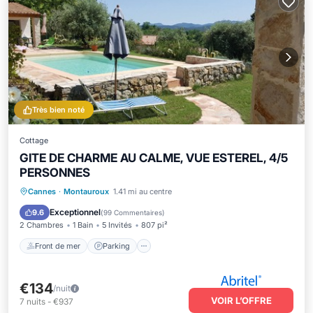
Très bien noté
Cottage
GITE DE CHARME AU CALME, VUE ESTEREL, 4/5
PERSONNES
Front de mer
Parking
Piscine
Cannes
·
Montauroux
1.41 mi au centre
Vue sur l’océan
Exceptionnel
9.6
(
99 Commentaires
)
2 Chambres
1 Bain
5 Invités
807 pi²
Front de mer
Parking
€134
/nuit
VOIR L’OFFRE
7
nuits
-
€937