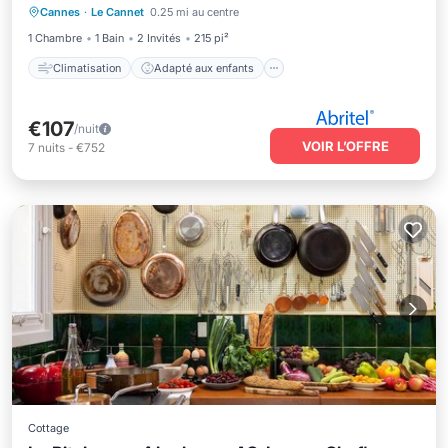
Cannes
·
Le Cannet
0.25 mi au centre
Sécurité/Sûreté
1 Chambre
1 Bain
2 Invités
215 pi²
Climatisation
Adapté aux enfants
€107
/nuit
VOIR L’OFFRE
7
nuits
-
€752
Cottage