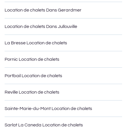
trouver un bon prix.
Location de chalets Dans Gerardmer
MeilleuresLocations propose 47 gîtes et hébergements de
vacances à Cannes. Le site propose des cottages uniques de
style Airbnb, VRBO et MLFR pour s'adapter à votre voyage ou vous
Location de chalets Dans Jullouville
évader avec vos amis et la famille. Cela peut être une escapade
d'un week-end, des vacances de printemps, des vacances d'été
ou des vacances annuelles - le tout dans votre budget.
La Bresse Location de chalets
Pornic Location de chalets
Portbail Location de chalets
Reville Location de chalets
Sainte-Marie-du-Mont Location de chalets
Sarlat La Caneda Location de chalets