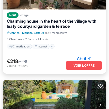
Neuf
Cottage
Charming house in the heart of the village with
leafy courtyard garden & terrace
Climatisation
Internet
Cannes
·
Mouans-Sartoux
0.42 mi au centre
Adapté aux enfants
Blanchisserie
3 Chambres
2 Bains
4 Invités
Climatisation
Internet
€218
/nuit
VOIR L’OFFRE
7
nuits
-
€1,528