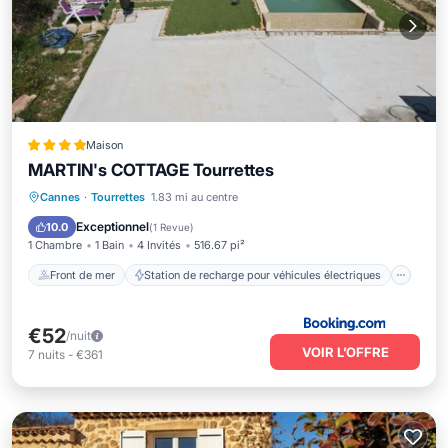
Maison
MARTIN's COTTAGE Tourrettes
Front de mer
Station de recharge pour véhicules électriques
Cannes
·
Tourrettes
1.83 mi au centre
Parking
Piscine
Exceptionnel
10.0
(
1 Revue
)
1 Chambre
1 Bain
4 Invités
516.67 pi²
Front de mer
Station de recharge pour véhicules électriques
€52
/nuit
VOIR L’OFFRE
7
nuits
-
€361