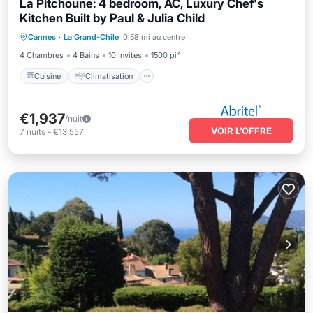
La Pitchoune: 4 bedroom, AC, Luxury Chef's
Kitchen Built by Paul & Julia Child
Cuisine
Climatisation
Internet
Cannes
·
La Grand-Chile
0.58 mi au centre
Adapté aux enfants
4 Chambres
4 Bains
10 Invités
1500 pi²
Cuisine
Climatisation
€1,937
/nuit
VOIR L’OFFRE
7
nuits
-
€13,557