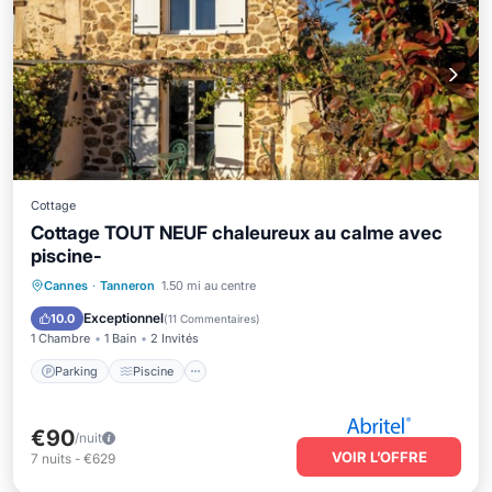
Cottage
Cottage TOUT NEUF chaleureux au calme avec
piscine-
Parking
Piscine
Balcon/Terrasse
Cannes
·
Tanneron
1.50 mi au centre
Cuisine
Exceptionnel
10.0
(
11 Commentaires
)
1 Chambre
1 Bain
2 Invités
Parking
Piscine
€90
/nuit
VOIR L’OFFRE
7
nuits
-
€629