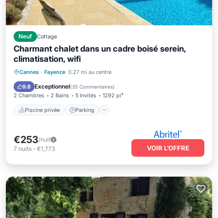
Neuf
Cottage
Charmant chalet dans un cadre boisé serein,
climatisation, wifi
Piscine privée
Parking
Piscine
Cannes
·
Fayence
0.27 mi au centre
Vue sur l’océan
Exceptionnel
9.8
(
35 Commentaires
)
2 Chambres
2 Bains
5 Invités
1292 pi²
Piscine privée
Parking
€253
/nuit
VOIR L’OFFRE
7
nuits
-
€1,773