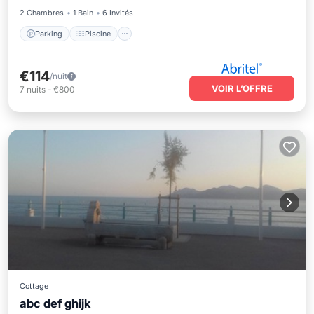
2 Chambres
1 Bain
6 Invités
Parking
Piscine
€114
/nuit
VOIR L’OFFRE
7
nuits
-
€800
Cottage
Climatisation
Adapté aux enfants
abc def ghijk
Barbecue/Cuisine en plein air