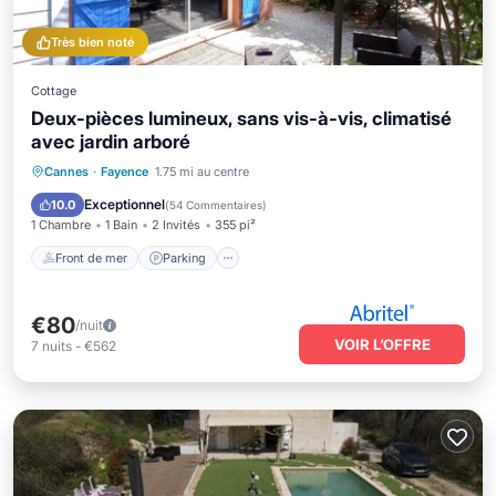
Très bien noté
Cottage
Deux-pièces lumineux, sans vis-à-vis, climatisé
avec jardin arboré
Front de mer
Parking
Cannes
·
Fayence
1.75 mi au centre
Vue sur l’océan
Balcon/Terrasse
Exceptionnel
10.0
(
54 Commentaires
)
1 Chambre
1 Bain
2 Invités
355 pi²
Front de mer
Parking
€80
/nuit
VOIR L’OFFRE
7
nuits
-
€562