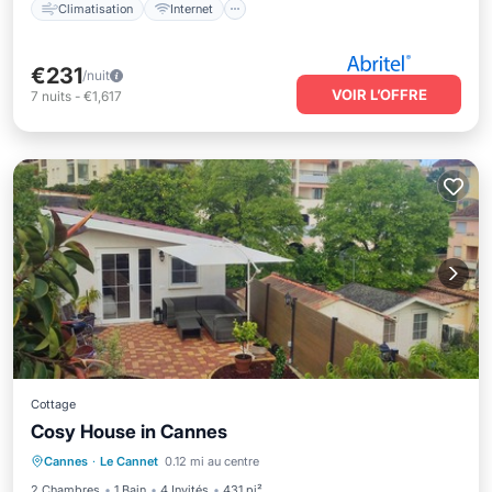
Climatisation
Internet
€231
/nuit
VOIR L’OFFRE
7
nuits
-
€1,617
Cottage
Cosy House in Cannes
Parking
Balcon/Terrasse
Cuisine
Cannes
·
Le Cannet
0.12 mi au centre
Climatisation
2 Chambres
1 Bain
4 Invités
431 pi²