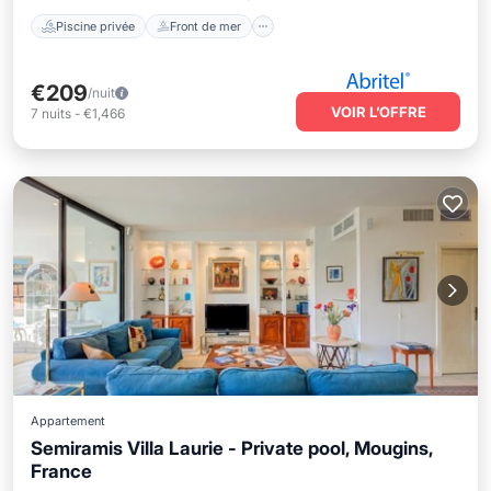
Piscine privée
Front de mer
€209
/nuit
VOIR L’OFFRE
7
nuits
-
€1,466
Appartement
Semiramis Villa Laurie - Private pool, Mougins,
France