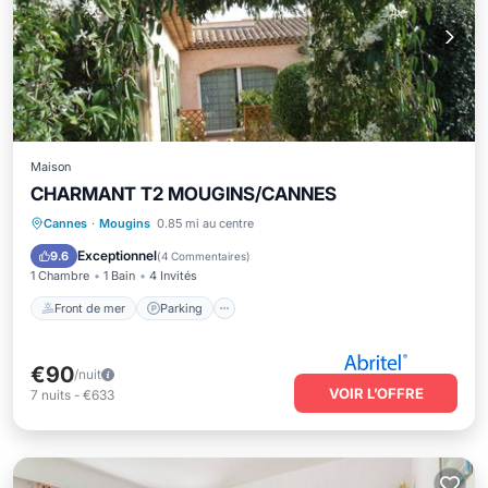
Maison
CHARMANT T2 MOUGINS/CANNES
Front de mer
Parking
Cannes
·
Mougins
0.85 mi au centre
Vue sur l’océan
Balcon/Terrasse
Exceptionnel
9.6
(
4 Commentaires
)
1 Chambre
1 Bain
4 Invités
Front de mer
Parking
€90
/nuit
VOIR L’OFFRE
7
nuits
-
€633