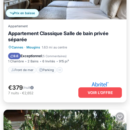
Prix en baisse
Appartement
Appartement Classique Salle de bain privée
séparée
Front de mer
Parking
Piscine
Cannes
·
Mougins
1.63 mi au centre
Vue sur l’océan
Exceptionnel
9.6
(
5 Commentaires
)
1 Chambre
2 Bains
6 Invités
915 pi²
Front de mer
Parking
€379
/nuit
VOIR L’OFFRE
7
nuits
-
€2,652