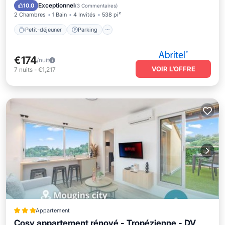
Vue sur l’océan
Balcon/Terrasse
Exceptionnel
10.0
(
3 Commentaires
)
2 Chambres
1 Bain
4 Invités
538 pi²
Petit-déjeuner
Parking
€174
/nuit
VOIR L’OFFRE
7
nuits
-
€1,217
Appartement
Cosy appartement rénové - Tropézienne - DV