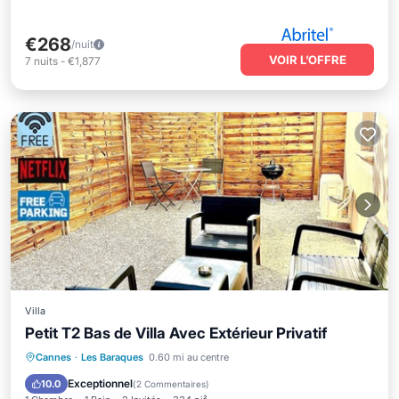
€268
/nuit
VOIR L’OFFRE
7
nuits
-
€1,877
Villa
Petit T2 Bas de Villa Avec Extérieur Privatif
Parking
Balcon/Terrasse
Cuisine
Cannes
·
Les Baraques
0.60 mi au centre
Climatisation
Exceptionnel
10.0
(
2 Commentaires
)