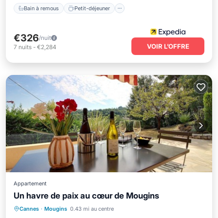
Bain à remous
Petit-déjeuner
€326
/nuit
VOIR L’OFFRE
7
nuits
-
€2,284
Appartement
Un havre de paix au cœur de Mougins
Petit-déjeuner
Parking
Cannes
·
Mougins
0.43 mi au centre