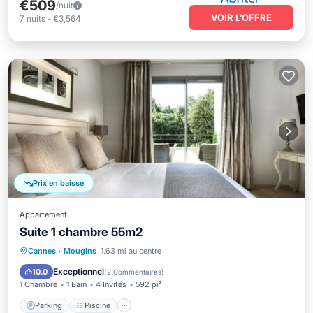
€509
/nuit
VOIR L’OFFRE
7
nuits
-
€3,564
Prix en baisse
Appartement
Suite 1 chambre 55m2
Parking
Piscine
Balcon/Terrasse
Cannes
·
Mougins
1.63 mi au centre
Cuisine
Exceptionnel
10.0
(
2 Commentaires
)
1 Chambre
1 Bain
4 Invités
592 pi²
Parking
Piscine