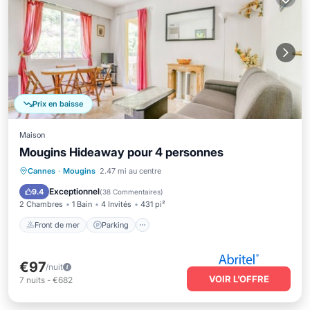
Prix en baisse
Maison
Mougins Hideaway pour 4 personnes
Front de mer
Parking
Piscine
Cannes
·
Mougins
2.47 mi au centre
Vue sur l’océan
Exceptionnel
9.4
(
38 Commentaires
)
2 Chambres
1 Bain
4 Invités
431 pi²
Front de mer
Parking
€97
/nuit
VOIR L’OFFRE
7
nuits
-
€682