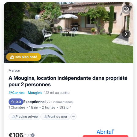
Très bien noté
Maison
A Mougins, location indépendante dans propriété
pour 2 personnes
Piscine privée
Front de mer
Parking
Cannes
·
Mougins
1.12 mi au centre
Piscine
Exceptionnel
10.0
(
72 Commentaires
)
1 Chambre
1 Bain
2 Invités
592 pi²
Piscine privée
Front de mer
€106
/nuit