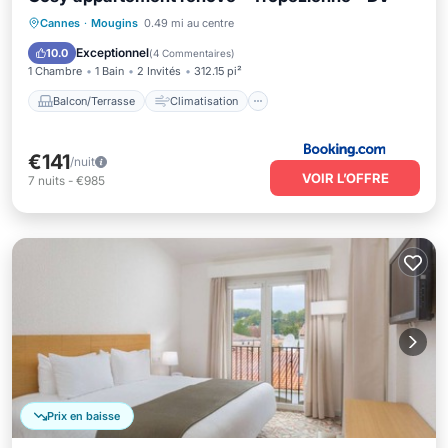
Balcon/Terrasse
Climatisation
Cannes
·
Mougins
0.49 mi au centre
Internet
Adapté aux enfants
Exceptionnel
10.0
(
4 Commentaires
)
1 Chambre
1 Bain
2 Invités
312.15 pi²
Balcon/Terrasse
Climatisation
€141
/nuit
VOIR L’OFFRE
7
nuits
-
€985
Prix en baisse