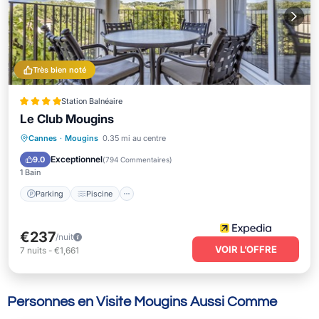
Très bien noté
Station Balnéaire
Le Club Mougins
Parking
Piscine
Balcon/Terrasse
Cannes
·
Mougins
0.35 mi au centre
Cuisine
Exceptionnel
9.0
(
794 Commentaires
)
1 Bain
Parking
Piscine
€237
/nuit
VOIR L’OFFRE
7
nuits
-
€1,661
Personnes en Visite Mougins Aussi Comme