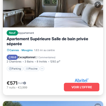
Neuf
Appartement
Apartement Supérieure Salle de bain privée
séparée
Parking
Piscine
Balcon/Terrasse
Cannes
·
Mougins
1.63 mi au centre
Cuisine
Exceptionnel
10.0
(
2 Commentaires
)
2 Chambres
3 Bains
8 Invités
1292 pi²
Parking
Piscine
€571
/nuit
VOIR L’OFFRE
7
nuits
-
€3,999