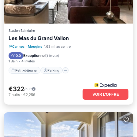
Station Balnéaire
Les Mas du Grand Vallon
Petit-déjeuner
Parking
Piscine
Cannes
·
Mougins
1.63 mi au centre
Balcon/Terrasse
Exceptionnel
10.0
(
1 Revue
)
1 Bain
4 Invités
Petit-déjeuner
Parking
€322
/nuit
VOIR L’OFFRE
7
nuits
-
€2,256