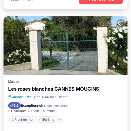
Maison
Les roses blanches CANNES MOUGINS
Front de mer
Parking
Cannes
·
Mougins
0.60 mi au centre
Vue sur l’océan
Balcon/Terrasse
Exceptionnel
9.2
(
21 Commentaires
)
2 Chambres
1 Bain
4 Invités
Front de mer
Parking