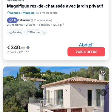
Magnifique rez-de-chaussée avec jardin privatif
Parking
Piscine
Cuisine
Cannes
·
Mougins
1.35 mi au centre
Climatisation
Fabuleux
8.8
(
3 Commentaires
)
2 Chambres
2 Bains
6 Invités
1292 pi²
Parking
Piscine
€340
/nuit
VOIR L’OFFRE
7
nuits
-
€2,377