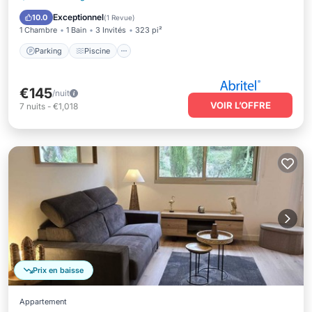
Cuisine
Exceptionnel
10.0
(
1 Revue
)
1 Chambre
1 Bain
3 Invités
323 pi²
Parking
Piscine
€145
/nuit
VOIR L’OFFRE
7
nuits
-
€1,018
Prix en baisse
Appartement