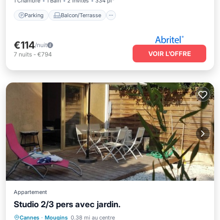
1 Chambre
1 Bain
2 Invités
334 pi²
Parking
Balcon/Terrasse
€114
/nuit
VOIR L’OFFRE
7
nuits
-
€794
Appartement
Studio 2/3 pers avec jardin.
Parking
Piscine
Balcon/Terrasse
Cannes
·
Mougins
0.38 mi au centre