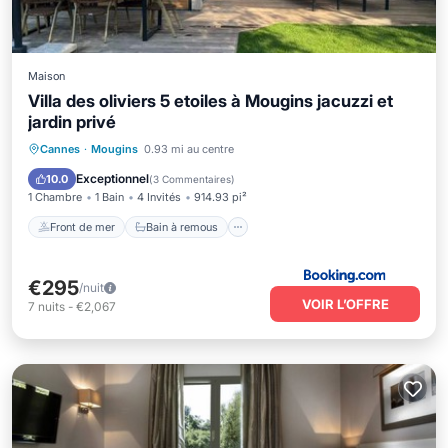
Maison
Villa des oliviers 5 etoiles à Mougins jacuzzi et
jardin privé
Front de mer
Bain à remous
Parking
Cannes
·
Mougins
0.93 mi au centre
Spa
Exceptionnel
10.0
(
3 Commentaires
)
1 Chambre
1 Bain
4 Invités
914.93 pi²
Front de mer
Bain à remous
€295
/nuit
VOIR L’OFFRE
7
nuits
-
€2,067