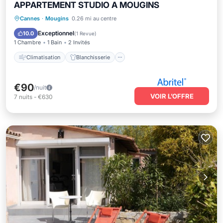
APPARTEMENT STUDIO A MOUGINS
Climatisation
Blanchisserie
Cannes
·
Mougins
0.26 mi au centre
Linge de lit
Sécurité/Sûreté
Exceptionnel
10.0
(
1 Revue
)
1 Chambre
1 Bain
2 Invités
Climatisation
Blanchisserie
€90
/nuit
VOIR L’OFFRE
7
nuits
-
€630