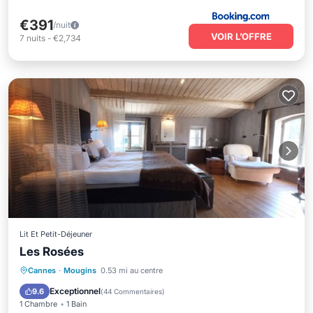
€391
/nuit
VOIR L’OFFRE
7
nuits
-
€2,734
Lit Et Petit-Déjeuner
Les Rosées
Bain à remous
Petit-déjeuner
Cannes
·
Mougins
0.53 mi au centre
Parking
Piscine
Exceptionnel
9.6
(
44 Commentaires
)
1 Chambre
1 Bain