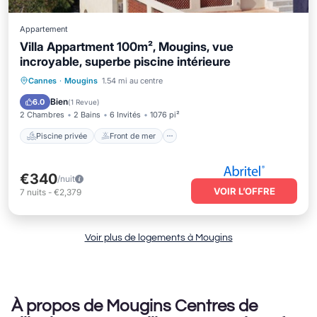
Appartement
Villa Appartment 100m², Mougins, vue
incroyable, superbe piscine intérieure
Piscine privée
Front de mer
Parking
Cannes
·
Mougins
1.54 mi au centre
Piscine
Bien
6.0
(
1 Revue
)
2 Chambres
2 Bains
6 Invités
1076 pi²
Piscine privée
Front de mer
€340
/nuit
VOIR L’OFFRE
7
nuits
-
€2,379
Voir plus de logements à Mougins
À propos de Mougins Centres de