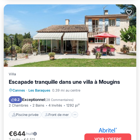
Villa
Escapade tranquille dans une villa à Mougins
Piscine privée
Front de mer
Piscine
Cannes
·
Les Baraques
0.39 mi au centre
Vue sur l’océan
Exceptionnel
9.2
(
28 Commentaires
)
2 Chambres
2 Bains
4 Invités
1292 pi²
Piscine privée
Front de mer
€644
/nuit
VOIR L’OFFRE
7
nuits
-
€4,511