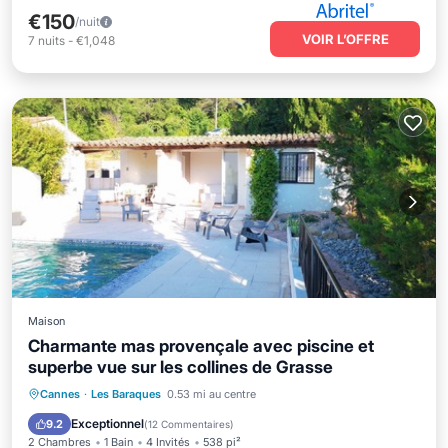
€150
/nuit
VOIR L’OFFRE
7
nuits
-
€1,048
Maison
Charmante mas provençale avec piscine et
superbe vue sur les collines de Grasse
Piscine privée
Front de mer
Parking
Cannes
·
Les Baraques
0.53 mi au centre
Piscine
Exceptionnel
9.2
(
12 Commentaires
)
2 Chambres
1 Bain
4 Invités
538 pi²