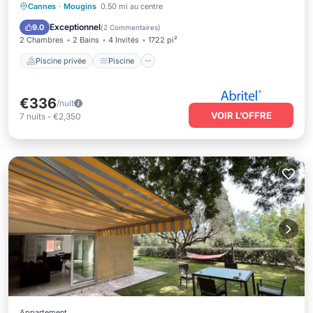
Piscine privée
Piscine
Cannes
·
Mougins
0.50 mi au centre
Balcon/Terrasse
Cuisine
Exceptionnel
9.0
(
2 Commentaires
)
2 Chambres
2 Bains
4 Invités
1722 pi²
Piscine privée
Piscine
€336
/nuit
VOIR L’OFFRE
7
nuits
-
€2,350
Appartement