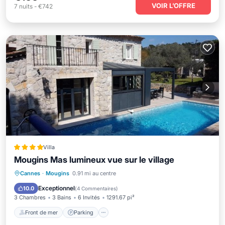
VOIR L’OFFRE
7
nuits
-
€742
Villa
Mougins Mas lumineux vue sur le village
Front de mer
Parking
Piscine
Cannes
·
Mougins
0.91 mi au centre
Vue sur l’océan
Exceptionnel
10.0
(
4 Commentaires
)
3 Chambres
3 Bains
6 Invités
1291.67 pi²
Front de mer
Parking