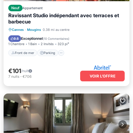
Neuf
Appartement
Ravissant Studio indépendant avec terraces et
barbecue
Front de mer
Parking
Cannes
·
Mougins
0.38 mi au centre
Vue sur l’océan
Balcon/Terrasse
Exceptionnel
9.6
(
10 Commentaires
)
1 Chambre
1 Bain
2 Invités
323 pi²
Front de mer
Parking
€101
/nuit
VOIR L’OFFRE
7
nuits
-
€706