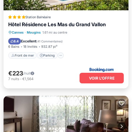
Station Balnéaire
Hôtel Résidence Les Mas du Grand Vallon
Front de mer
Parking
Piscine
Cannes
·
Mougins
1.61 mi au centre
Vue sur l’océan
Excellent
8.4
(
41 Commentaires
)
6 Bains
18 Invités
932.87 pi²
Front de mer
Parking
€223
/nuit
VOIR L’OFFRE
7
nuits
-
€1,564