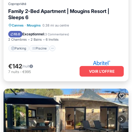
Copropriété
Family 2-Bed Apartment | Mougins Resort |
Sleeps 6
Parking
Piscine
Balcon/Terrasse
Cannes
·
Mougins
0.38 mi au centre
Cuisine
Exceptionnel
10.0
(
3 Commentaires
)
2 Chambres
2 Bains
6 Invités
Parking
Piscine
€142
/nuit
VOIR L’OFFRE
7
nuits
-
€995