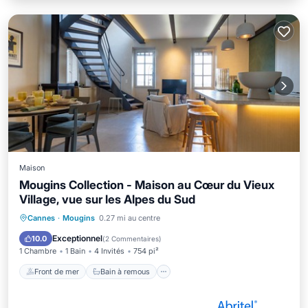
Maison
Mougins Collection - Maison au Cœur du Vieux
Village, vue sur les Alpes du Sud
Front de mer
Bain à remous
Parking
Cannes
·
Mougins
0.27 mi au centre
Vue sur l’océan
Exceptionnel
10.0
(
2 Commentaires
)
1 Chambre
1 Bain
4 Invités
754 pi²
Front de mer
Bain à remous