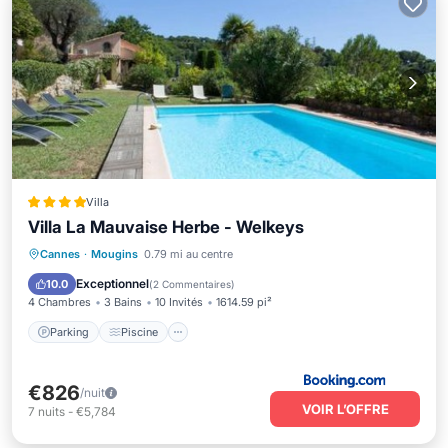
Villa
Villa La Mauvaise Herbe - Welkeys
Parking
Piscine
Balcon/Terrasse
Cannes
·
Mougins
0.79 mi au centre
Vue
Exceptionnel
10.0
(
2 Commentaires
)
4 Chambres
3 Bains
10 Invités
1614.59 pi²
Parking
Piscine
€826
/nuit
VOIR L’OFFRE
7
nuits
-
€5,784