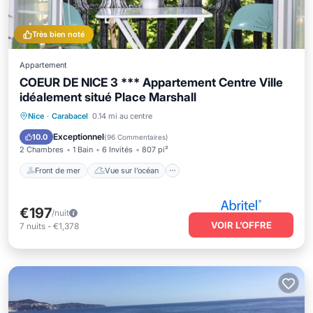
Très bien noté
Appartement
COEUR DE NICE 3 *** Appartement Centre Ville
idéalement situé Place Marshall
Front de mer
Vue sur l’océan
Nice
·
Carabacel
0.14 mi au centre
Balcon/Terrasse
Vue
Exceptionnel
10.0
(
96 Commentaires
)
2 Chambres
1 Bain
6 Invités
807 pi²
Front de mer
Vue sur l’océan
€197
/nuit
VOIR L’OFFRE
7
nuits
-
€1,378