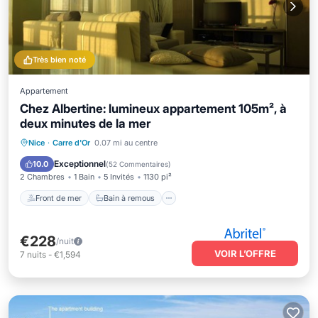
Très bien noté
Appartement
Chez Albertine: lumineux appartement 105m², à
deux minutes de la mer
Front de mer
Bain à remous
Nice
·
Carre d'Or
0.07 mi au centre
Vue sur l’océan
Balcon/Terrasse
Exceptionnel
10.0
(
52 Commentaires
)
2 Chambres
1 Bain
5 Invités
1130 pi²
Front de mer
Bain à remous
€228
/nuit
VOIR L’OFFRE
7
nuits
-
€1,594