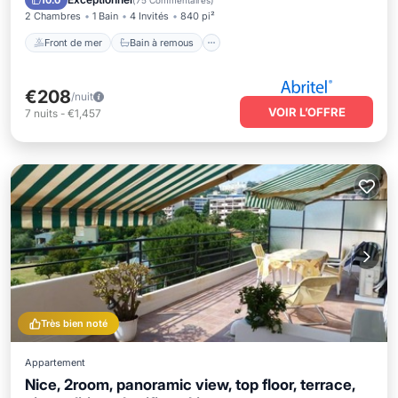
10.0
(
75 Commentaires
)
2 Chambres
1 Bain
4 Invités
840 pi²
Front de mer
Bain à remous
€208
/nuit
VOIR L’OFFRE
7
nuits
-
€1,457
Très bien noté
Appartement
Nice, 2room, panoramic view, top floor, terrace,