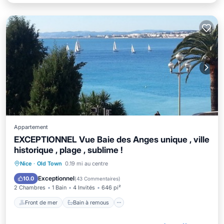
Appartement
EXCEPTIONNEL Vue Baie des Anges unique , ville
historique , plage , sublime !
Front de mer
Bain à remous
Parking
Nice
·
Old Town
0.19 mi au centre
Vue sur l’océan
Exceptionnel
10.0
(
43 Commentaires
)
2 Chambres
1 Bain
4 Invités
646 pi²
Front de mer
Bain à remous