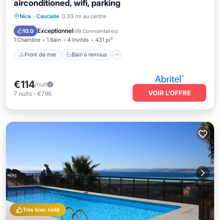
airconditioned, wifi, parking
Front de mer
Bain à remous
Parking
Nice
·
Caucade
0.33 mi au centre
Vue sur l’océan
Exceptionnel
10.0
(
69 Commentaires
)
1 Chambre
1 Bain
4 Invités
431 pi²
Front de mer
Bain à remous
€114
/nuit
VOIR L’OFFRE
7
nuits
-
€796
Très bien noté