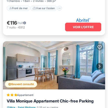
1 Chambre
1 Bain
2 Invités
366 pi²
Front de mer
Vue sur l’océan
€116
/nuit
VOIR L’OFFRE
7
nuits
-
€812
Souvent consulté
Appartement
Villa Monique Appartement Chic-free Parking
Parking
Balcon/Terrasse
Vue
Nice
·
Saint Philippe
0.55 mi au centre