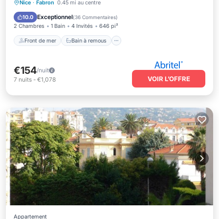
Front de mer
Bain à remous
Nice
·
Fabron
0.45 mi au centre
Vue sur l’océan
Balcon/Terrasse
Exceptionnel
10.0
(
36 Commentaires
)
2 Chambres
1 Bain
4 Invités
646 pi²
Front de mer
Bain à remous
€154
/nuit
VOIR L’OFFRE
7
nuits
-
€1,078
Appartement