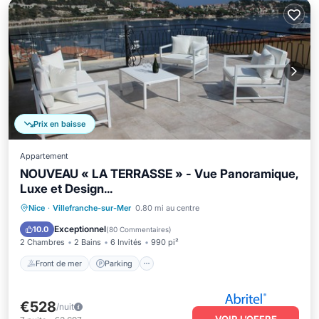
Prix en baisse
Appartement
NOUVEAU « LA TERRASSE » - Vue Panoramique,
Luxe et Design...
Front de mer
Parking
Nice
·
Villefranche-sur-Mer
0.80 mi au centre
Vue sur l’océan
Balcon/Terrasse
Exceptionnel
10.0
(
80 Commentaires
)
2 Chambres
2 Bains
6 Invités
990 pi²
Front de mer
Parking
€528
/nuit
VOIR L’OFFRE