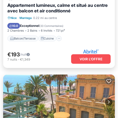
Appartement lumineux, calme et situé au centre
avec balcon et air conditionné
Balcon/Terrasse
Cuisine
Nice
·
Mantega
0.22 mi au centre
Climatisation
Internet
Exceptionnel
10.0
(
33 Commentaires
)
2 Chambres
2 Bains
6 Invités
721 pi²
Balcon/Terrasse
Cuisine
€193
/nuit
VOIR L’OFFRE
7
nuits
-
€1,349