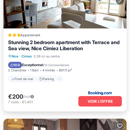
Appartement
Stunning 2 bedroom apartment with Terrace and
Sea view, Nice Cimiez Liberation
Front de mer
Parking
Ski
Nice
·
Cimiez
0.39 mi au centre
Vue sur l’océan
Exceptionnel
10.0
(
10 Commentaires
)
2 Chambres
1 Bain
4 Invités
861.11 pi²
Front de mer
Parking
€200
/nuit
VOIR L’OFFRE
7
nuits
-
€1,401