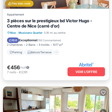
Très bien noté
Appartement
3 pièces sur le prestigieux bd Victor Hugo -
Centre de Nice (carré d'or)
Parking
Balcon/Terrasse
Cuisine
Nice
·
Musicians Quarter
0.16 mi au centre
Climatisation
Exceptionnel
10.0
(
193 Commentaires
)
2 Chambres
2 Bains
5 Invités
1077 pi²
Parking
Balcon/Terrasse
€456
/nuit
VOIR L’OFFRE
7
nuits
-
€3,191