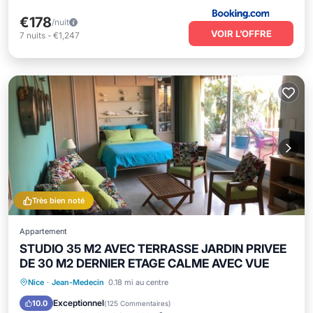
€178
/nuit
VOIR L’OFFRE
7
nuits
-
€1,247
Très bien noté
Appartement
STUDIO 35 M2 AVEC TERRASSE JARDIN PRIVEE
DE 30 M2 DERNIER ETAGE CALME AVEC VUE
Front de mer
Vue sur l’océan
Nice
·
Jean-Medecin
0.18 mi au centre
Balcon/Terrasse
Vue
Exceptionnel
10.0
(
125 Commentaires
)