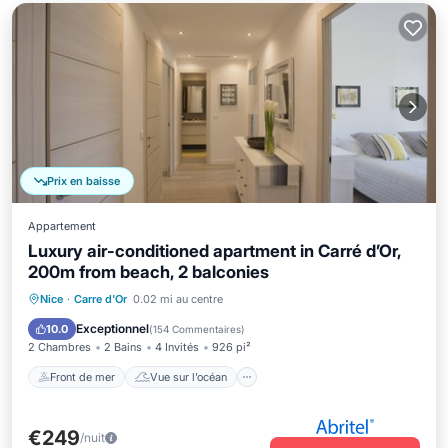
Prix en baisse
Appartement
Luxury air-conditioned apartment in Carré d’Or,
200m from beach, 2 balconies
Front de mer
Vue sur l’océan
Nice
·
Carre d'Or
0.02 mi au centre
Balcon/Terrasse
Vue
Exceptionnel
10.0
(
154 Commentaires
)
2 Chambres
2 Bains
4 Invités
926 pi²
Front de mer
Vue sur l’océan
€249
/nuit