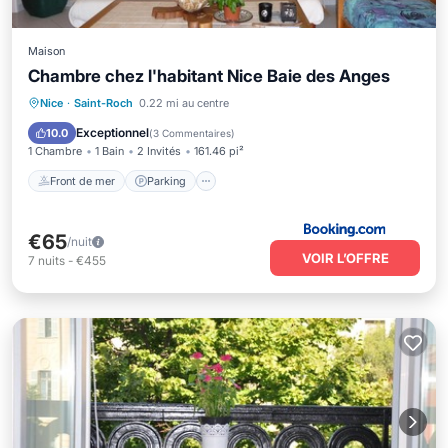
Maison
Chambre chez l'habitant Nice Baie des Anges
Front de mer
Parking
Ski
Nice
·
Saint-Roch
0.22 mi au centre
Vue sur l’océan
Exceptionnel
10.0
(
3 Commentaires
)
1 Chambre
1 Bain
2 Invités
161.46 pi²
Front de mer
Parking
€65
/nuit
VOIR L’OFFRE
7
nuits
-
€455