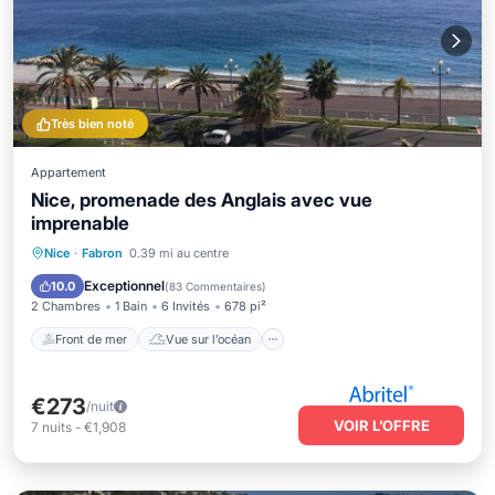
Très bien noté
Appartement
Nice, promenade des Anglais avec vue
imprenable
Front de mer
Vue sur l’océan
Nice
·
Fabron
0.39 mi au centre
Balcon/Terrasse
Vue
Exceptionnel
10.0
(
83 Commentaires
)
2 Chambres
1 Bain
6 Invités
678 pi²
Front de mer
Vue sur l’océan
€273
/nuit
VOIR L’OFFRE
7
nuits
-
€1,908