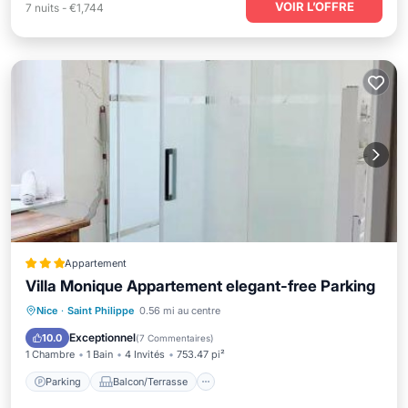
VOIR L’OFFRE
7
nuits
-
€1,744
Appartement
Villa Monique Appartement elegant-free Parking
Parking
Balcon/Terrasse
Vue
Nice
·
Saint Philippe
0.56 mi au centre
Climatisation
Exceptionnel
10.0
(
7 Commentaires
)
1 Chambre
1 Bain
4 Invités
753.47 pi²
Parking
Balcon/Terrasse