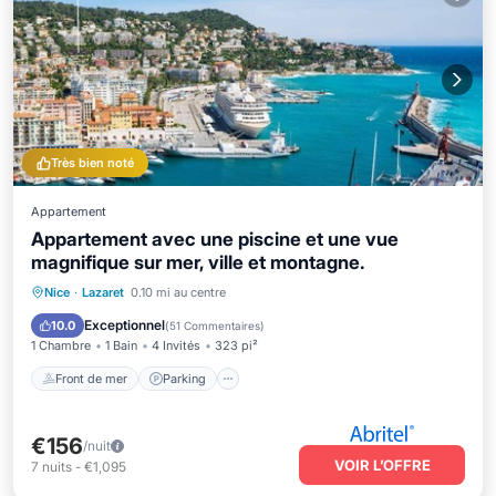
Très bien noté
Appartement
Appartement avec une piscine et une vue
magnifique sur mer, ville et montagne.
Front de mer
Parking
Piscine
Nice
·
Lazaret
0.10 mi au centre
Vue sur l’océan
Exceptionnel
10.0
(
51 Commentaires
)
1 Chambre
1 Bain
4 Invités
323 pi²
Front de mer
Parking
€156
/nuit
VOIR L’OFFRE
7
nuits
-
€1,095