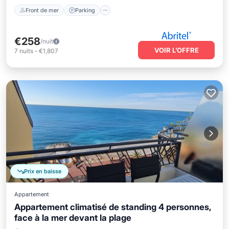
Front de mer
Parking
€258
/nuit
VOIR L’OFFRE
7
nuits
-
€1,807
Prix en baisse
Appartement
Appartement climatisé de standing 4 personnes,
face à la mer devant la plage