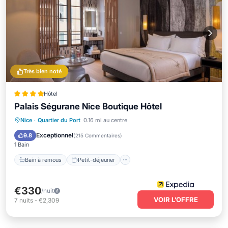
Très bien noté
Hôtel
Palais Ségurane Nice Boutique Hôtel
Bain à remous
Petit-déjeuner
Spa
Nice
·
Quartier du Port
0.16 mi au centre
Balcon/Terrasse
Exceptionnel
9.8
(
215 Commentaires
)
1 Bain
Bain à remous
Petit-déjeuner
€330
/nuit
VOIR L’OFFRE
7
nuits
-
€2,309