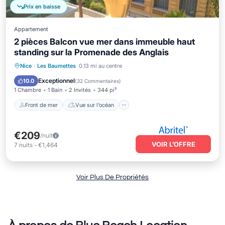
Prix en baisse
Appartement
2 pièces Balcon vue mer dans immeuble haut
standing sur la Promenade des Anglais
Front de mer
Vue sur l’océan
Nice
·
Les Baumettes
0.13 mi au centre
Balcon/Terrasse
Vue
Exceptionnel
10.0
(
32 Commentaires
)
1 Chambre
1 Bain
2 Invités
344 pi²
Front de mer
Vue sur l’océan
€209
/nuit
VOIR L’OFFRE
7
nuits
-
€1,464
Voir Plus De Propriétés