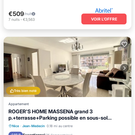
€509
/nuit
VOIR L’OFFRE
7
nuits
-
€3,563
Très bien noté
Appartement
ROGER'S HOME MASSENA grand 3
p.+terrasse+Parking possible en sous-sol
(+100€/7j)
Front de mer
Bain à remous
Parking
Nice
·
Jean-Medecin
0.18 mi au centre
Vue sur l’océan
Exceptionnel