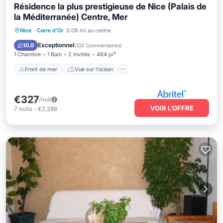
Résidence la plus prestigieuse de Nice (Palais de
la Méditerranée) Centre, Mer
Front de mer
Vue sur l’océan
Nice
·
Carre d'Or
0.08 mi au centre
Balcon/Terrasse
Vue
Exceptionnel
10.0
(
102 Commentaires
)
1 Chambre
1 Bain
2 Invités
484 pi²
Front de mer
Vue sur l’océan
€327
/nuit
VOIR L’OFFRE
7
nuits
-
€2,286