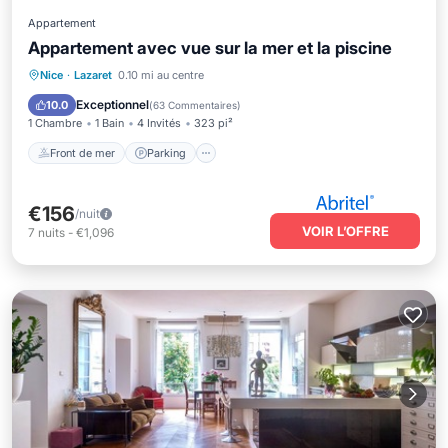
Appartement
Appartement avec vue sur la mer et la piscine
Front de mer
Parking
Piscine
Nice
·
Lazaret
0.10 mi au centre
Vue sur l’océan
Exceptionnel
10.0
(
63 Commentaires
)
1 Chambre
1 Bain
4 Invités
323 pi²
Front de mer
Parking
€156
/nuit
VOIR L’OFFRE
7
nuits
-
€1,096