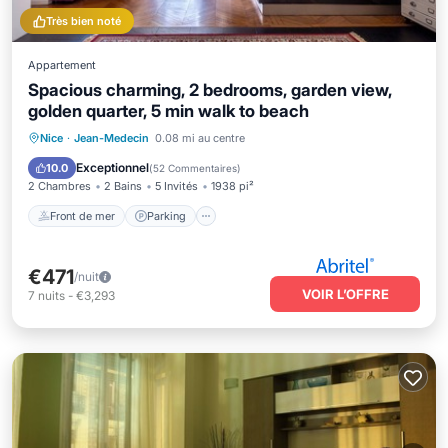
Très bien noté
Appartement
Spacious charming, 2 bedrooms, garden view,
golden quarter, 5 min walk to beach
Front de mer
Parking
Nice
·
Jean-Medecin
0.08 mi au centre
Vue sur l’océan
Balcon/Terrasse
Exceptionnel
10.0
(
52 Commentaires
)
2 Chambres
2 Bains
5 Invités
1938 pi²
Front de mer
Parking
€471
/nuit
VOIR L’OFFRE
7
nuits
-
€3,293