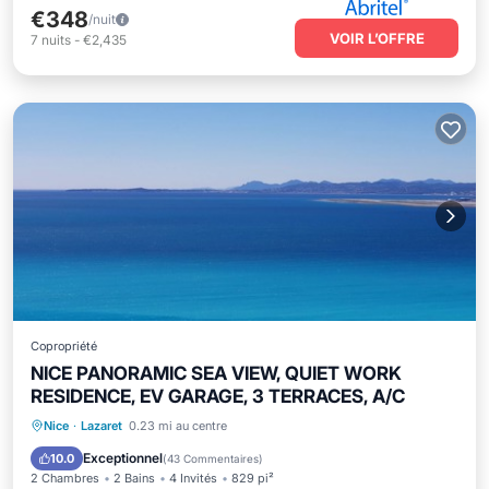
€348
/nuit
VOIR L’OFFRE
7
nuits
-
€2,435
Copropriété
NICE PANORAMIC SEA VIEW, QUIET WORK
RESIDENCE, EV GARAGE, 3 TERRACES, A/C
Front de mer
Parking
Nice
·
Lazaret
0.23 mi au centre
Vue sur l’océan
Balcon/Terrasse
Exceptionnel
10.0
(
43 Commentaires
)
2 Chambres
2 Bains
4 Invités
829 pi²