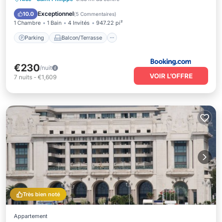
Climatisation
Exceptionnel
10.0
(
5 Commentaires
)
1 Chambre
1 Bain
4 Invités
947.22 pi²
Parking
Balcon/Terrasse
€230
/nuit
VOIR L’OFFRE
7
nuits
-
€1,609
Très bien noté
Appartement