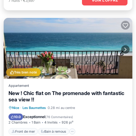
7
nuits
-
€3,697
Très bien noté
Appartement
New ! Chic flat on The promenade with fantastic
sea view !!
Front de mer
Bain à remous
Nice
·
Les Baumettes
0.28 mi au centre
Vue sur l’océan
Balcon/Terrasse
Exceptionnel
10.0
(
76 Commentaires
)
2 Chambres
1 Bain
4 Invités
926 pi²
Front de mer
Bain à remous