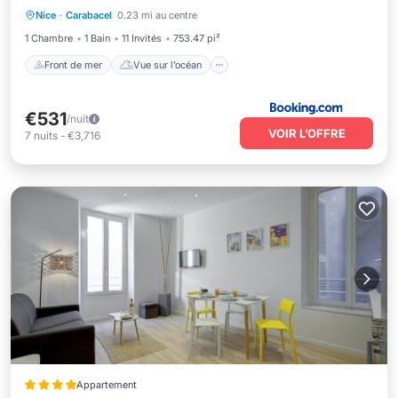
Nice
·
Carabacel
0.23 mi au centre
Climatisation
1 Chambre
1 Bain
11 Invités
753.47 pi²
Front de mer
Vue sur l’océan
€531
/nuit
VOIR L’OFFRE
7
nuits
-
€3,716
Appartement