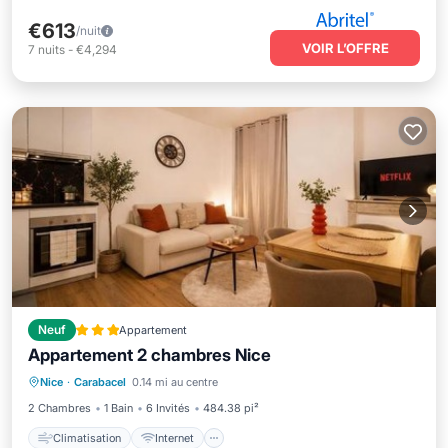
€613
/nuit
VOIR L’OFFRE
7
nuits
-
€4,294
Neuf
Appartement
Appartement 2 chambres Nice
Climatisation
Internet
Nice
·
Carabacel
0.14 mi au centre
Adapté aux enfants
Sécurité/Sûreté
2 Chambres
1 Bain
6 Invités
484.38 pi²
Climatisation
Internet