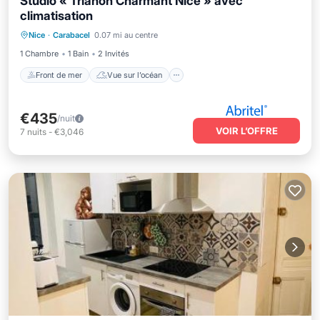
Studio « Trianon Charmant Nice » avec
climatisation
Front de mer
Vue sur l’océan
Vue
Nice
·
Carabacel
0.07 mi au centre
Cuisine
1 Chambre
1 Bain
2 Invités
Front de mer
Vue sur l’océan
€435
/nuit
VOIR L’OFFRE
7
nuits
-
€3,046