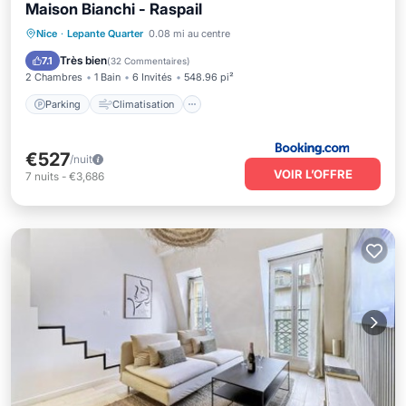
Maison Bianchi - Raspail
Parking
Climatisation
Internet
Nice
·
Lepante Quarter
0.08 mi au centre
Adapté aux enfants
Très bien
7.1
(
32 Commentaires
)
2 Chambres
1 Bain
6 Invités
548.96 pi²
Parking
Climatisation
€527
/nuit
VOIR L’OFFRE
7
nuits
-
€3,686