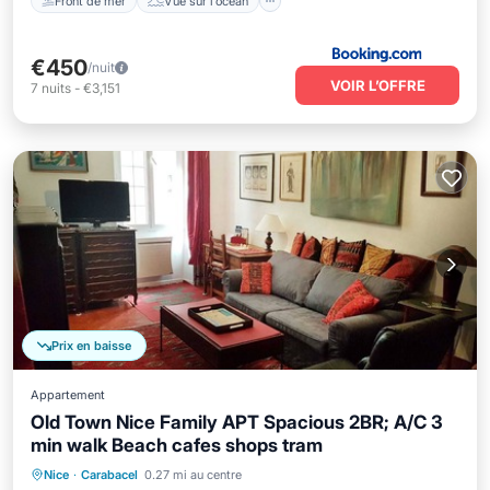
Front de mer
Vue sur l’océan
€450
/nuit
VOIR L’OFFRE
7
nuits
-
€3,151
Prix en baisse
Appartement
Old Town Nice Family APT Spacious 2BR; A/C 3
min walk Beach cafes shops tram
Front de mer
Bain à remous
Parking
Nice
·
Carabacel
0.27 mi au centre