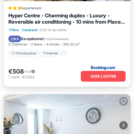
Appartement
Hyper Centre - Charming duplex - Luxury -
Reversible air conditioning - 10 mins from Place
MASSENA
Climatisation
Internet
Nice
·
Carabacel
0.22 mi au centre
Sécurité/Sûreté
Exceptionnel
9.5
(
9 Commentaires
)
2 Chambres
2 Bains
4 Invités
592.02 pi²
Climatisation
Internet
€508
/nuit
VOIR L’OFFRE
7
nuits
-
€3,553