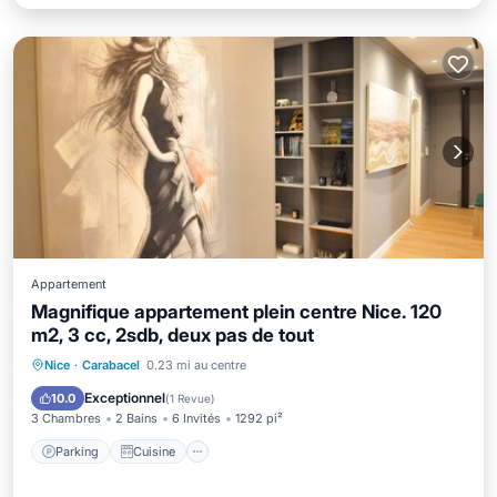
Appartement
Magnifique appartement plein centre Nice. 120
m2, 3 cc, 2sdb, deux pas de tout
Parking
Cuisine
Climatisation
Nice
·
Carabacel
0.23 mi au centre
Internet
Exceptionnel
10.0
(
1 Revue
)
3 Chambres
2 Bains
6 Invités
1292 pi²
Parking
Cuisine