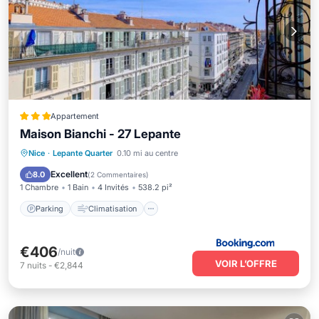
Appartement
Maison Bianchi - 27 Lepante
Parking
Climatisation
Internet
Nice
·
Lepante Quarter
0.10 mi au centre
Adapté aux enfants
Excellent
8.0
(
2 Commentaires
)
1 Chambre
1 Bain
4 Invités
538.2 pi²
Parking
Climatisation
€406
/nuit
VOIR L’OFFRE
7
nuits
-
€2,844