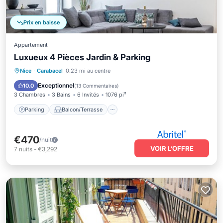
Prix en baisse
Appartement
Luxueux 4 Pièces Jardin & Parking
Parking
Balcon/Terrasse
Cuisine
Nice
·
Carabacel
0.23 mi au centre
Internet
Exceptionnel
10.0
(
13 Commentaires
)
3 Chambres
3 Bains
6 Invités
1076 pi²
Parking
Balcon/Terrasse
€470
/nuit
VOIR L’OFFRE
7
nuits
-
€3,292