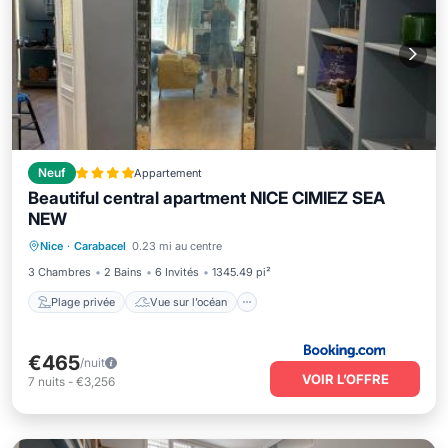
Neuf
Appartement
Beautiful central apartment NICE CIMIEZ SEA
NEW
Plage privée
Vue sur l’océan
Nice
·
Carabacel
0.23 mi au centre
Balcon/Terrasse
Vue
3 Chambres
2 Bains
6 Invités
1345.49 pi²
Plage privée
Vue sur l’océan
€465
/nuit
VOIR L’OFFRE
7
nuits
-
€3,256