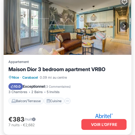
Appartement
Maison Dior 3 bedroom apartment VRBO
Balcon/Terrasse
Cuisine
Nice
·
Carabacel
0.09 mi au centre
Climatisation
Internet
Exceptionnel
10.0
(
3 Commentaires
)
3 Chambres
2 Bains
5 Invités
Balcon/Terrasse
Cuisine
€383
/nuit
VOIR L’OFFRE
7
nuits
-
€2,682