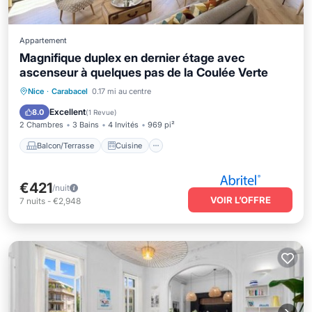
Appartement
Magnifique duplex en dernier étage avec
ascenseur à quelques pas de la Coulée Verte
Balcon/Terrasse
Cuisine
Nice
·
Carabacel
0.17 mi au centre
Climatisation
Internet
Excellent
8.0
(
1 Revue
)
2 Chambres
3 Bains
4 Invités
969 pi²
Balcon/Terrasse
Cuisine
€421
/nuit
VOIR L’OFFRE
7
nuits
-
€2,948