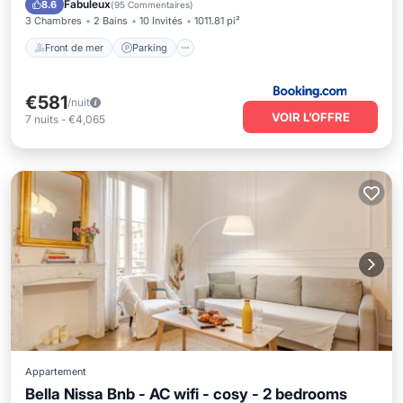
Fabuleux
8.6
(
95 Commentaires
)
3 Chambres
2 Bains
10 Invités
1011.81 pi²
Front de mer
Parking
€581
/nuit
VOIR L’OFFRE
7
nuits
-
€4,065
Appartement
Bella Nissa Bnb - AC wifi - cosy - 2 bedrooms
Front de mer
Vue sur l’océan
Vue