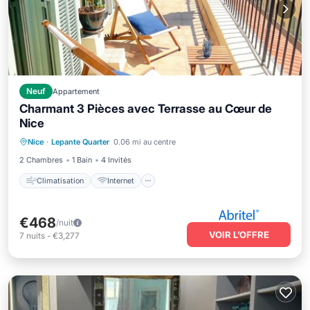
Neuf
Appartement
Charmant 3 Pièces avec Terrasse au Cœur de
Nice
Climatisation
Internet
Nice
·
Lepante Quarter
0.06 mi au centre
Adapté aux enfants
Blanchisserie
2 Chambres
1 Bain
4 Invités
Climatisation
Internet
€468
/nuit
VOIR L’OFFRE
7
nuits
-
€3,277