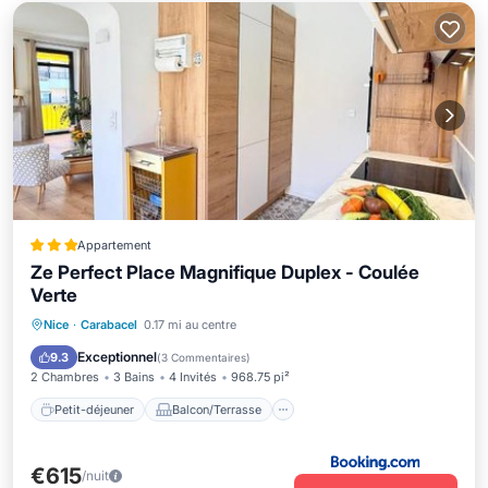
Appartement
Ze Perfect Place Magnifique Duplex - Coulée
Verte
Petit-déjeuner
Balcon/Terrasse
Nice
·
Carabacel
0.17 mi au centre
Climatisation
Internet
Exceptionnel
9.3
(
3 Commentaires
)
2 Chambres
3 Bains
4 Invités
968.75 pi²
Petit-déjeuner
Balcon/Terrasse
€615
/nuit