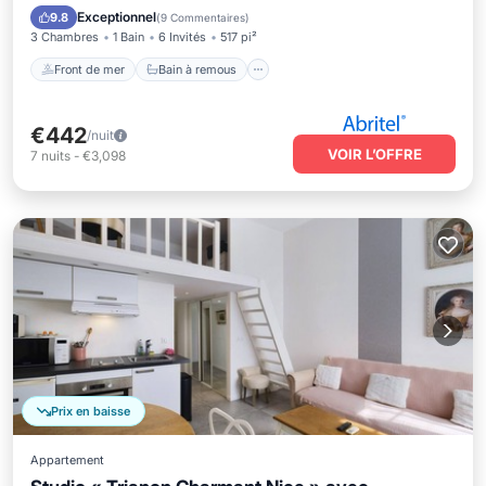
Vue sur l’océan
Exceptionnel
9.8
(
9 Commentaires
)
3 Chambres
1 Bain
6 Invités
517 pi²
Front de mer
Bain à remous
€442
/nuit
VOIR L’OFFRE
7
nuits
-
€3,098
Prix en baisse
Appartement