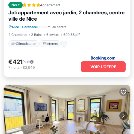
Neuf
Appartement
Joli appartement avec jardin, 2 chambres, centre
ville de Nice
Climatisation
Internet
Nice
·
Carabacel
0.39 mi au centre
Adapté aux enfants
Sécurité/Sûreté
2 Chambres
2 Bains
6 Invités
699.65 pi²
Climatisation
Internet
€421
/nuit
VOIR L’OFFRE
7
nuits
-
€2,949