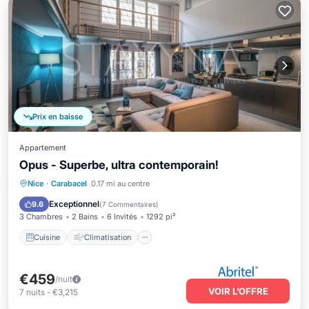
Prix en baisse
Appartement
Opus - Superbe, ultra contemporain!
Cuisine
Climatisation
Internet
Nice
·
Carabacel
0.17 mi au centre
Adapté aux enfants
Exceptionnel
9.6
(
7 Commentaires
)
3 Chambres
2 Bains
6 Invités
1292 pi²
Cuisine
Climatisation
€459
/nuit
VOIR L’OFFRE
7
nuits
-
€3,215