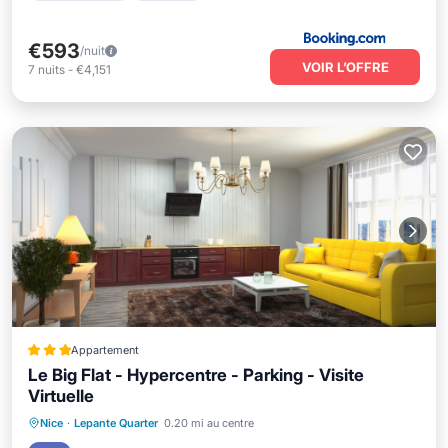
€593
/nuit
VOIR L’OFFRE
7
nuits
-
€4,151
Appartement
Le Big Flat - Hypercentre - Parking - Visite
Virtuelle
Front de mer
Parking
Nice
·
Lepante Quarter
0.20 mi au centre
Vue sur l’océan
Vue