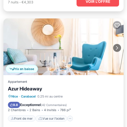
VOIR L’OFFRE
7
nuits
-
€4,303
Prix en baisse
Appartement
Azur Hideaway
Front de mer
Vue sur l’océan
Vue
Nice
·
Carabacel
0.25 mi au centre
Cuisine
Exceptionnel
9.8
(
42 Commentaires
)
2 Chambres
2 Bains
4 Invités
786 pi²
Front de mer
Vue sur l’océan