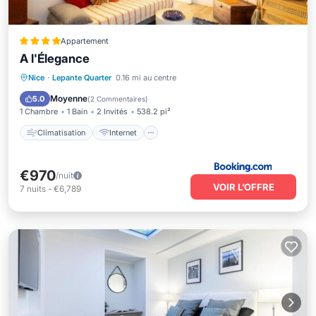
Appartement
A l'Élegance
Climatisation
Internet
Nice
·
Lepante Quarter
0.16 mi au centre
Adapté aux enfants
Accessibilité
Moyenne
5.0
(
2 Commentaires
)
1 Chambre
1 Bain
2 Invités
538.2 pi²
Climatisation
Internet
€970
/nuit
VOIR L’OFFRE
7
nuits
-
€6,789