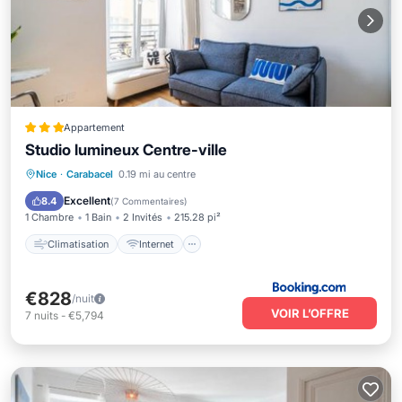
Appartement
Studio lumineux Centre-ville
Climatisation
Internet
Nice
·
Carabacel
0.19 mi au centre
Adapté aux enfants
Accessibilité
Excellent
8.4
(
7 Commentaires
)
1 Chambre
1 Bain
2 Invités
215.28 pi²
Climatisation
Internet
€828
/nuit
VOIR L’OFFRE
7
nuits
-
€5,794