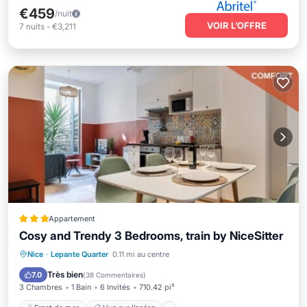
€459
/nuit
VOIR L’OFFRE
7
nuits
-
€3,211
Appartement
Cosy and Trendy 3 Bedrooms, train by NiceSitter
Front de mer
Vue sur l’océan
Vue
Nice
·
Lepante Quarter
0.11 mi au centre
Internet
Très bien
7.0
(
38 Commentaires
)
3 Chambres
1 Bain
6 Invités
710.42 pi²