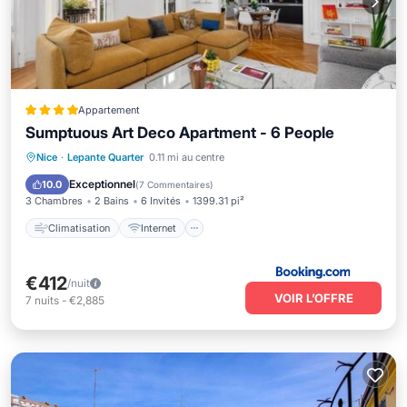
Appartement
Sumptuous Art Deco Apartment - 6 People
Climatisation
Internet
Nice
·
Lepante Quarter
0.11 mi au centre
Adapté aux enfants
Sécurité/Sûreté
Exceptionnel
10.0
(
7 Commentaires
)
3 Chambres
2 Bains
6 Invités
1399.31 pi²
Climatisation
Internet
€412
/nuit
VOIR L’OFFRE
7
nuits
-
€2,885