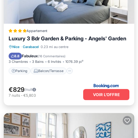
Appartement
Luxury 3 Bdr Garden & Parking - Angels' Garden
Parking
Balcon/Terrasse
Vue
Nice
·
Carabacel
0.23 mi au centre
Internet
Fabuleux
8.8
(
16 Commentaires
)
3 Chambres
3 Bains
6 Invités
1076.39 pi²
Parking
Balcon/Terrasse
€829
/nuit
VOIR L’OFFRE
7
nuits
-
€5,803