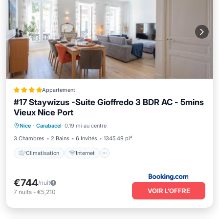
Appartement
#17 Staywizus -Suite Gioffredo 3 BDR AC - 5mins
Vieux Nice Port
Climatisation
Internet
Nice
·
Carabacel
0.19 mi au centre
Adapté aux enfants
Accessibilité
3 Chambres
2 Bains
6 Invités
1345.49 pi²
Climatisation
Internet
€744
/nuit
VOIR L’OFFRE
7
nuits
-
€5,210