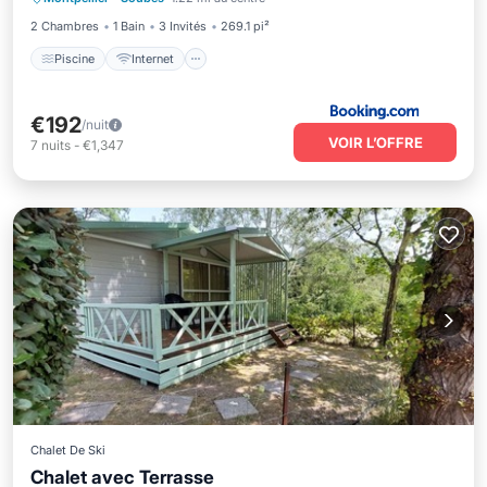
Adapté aux enfants
2 Chambres
1 Bain
3 Invités
269.1 pi²
Piscine
Internet
€192
/nuit
VOIR L’OFFRE
7
nuits
-
€1,347
Chalet De Ski
Chalet avec Terrasse
Piscine
Balcon/Terrasse
Cuisine