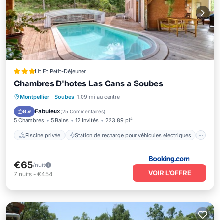
Lit Et Petit-Déjeuner
Chambres D'hotes Las Cans a Soubes
Piscine privée
Station de recharge pour véhicules électriques
Montpellier
·
Soubes
1.09 mi au centre
Parking
Piscine
Fabuleux
8.9
(
25 Commentaires
)
5 Chambres
5 Bains
12 Invités
223.89 pi²
Piscine privée
Station de recharge pour véhicules électriques
€65
/nuit
VOIR L’OFFRE
7
nuits
-
€454