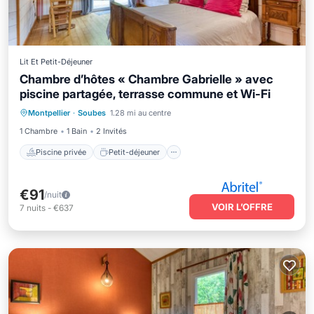
Lit Et Petit-Déjeuner
Chambre d’hôtes « Chambre Gabrielle » avec
piscine partagée, terrasse commune et Wi-Fi
Piscine privée
Petit-déjeuner
Montpellier
·
Soubes
1.28 mi au centre
Parking
Piscine
1 Chambre
1 Bain
2 Invités
Piscine privée
Petit-déjeuner
€91
/nuit
VOIR L’OFFRE
7
nuits
-
€637