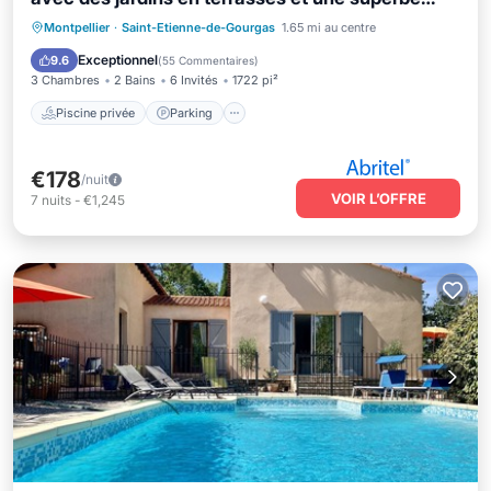
piscine
Piscine privée
Parking
Piscine
Montpellier
·
Saint-Etienne-de-Gourgas
1.65 mi au centre
Vue sur l’océan
Exceptionnel
9.6
(
55 Commentaires
)
3 Chambres
2 Bains
6 Invités
1722 pi²
Piscine privée
Parking
€178
/nuit
VOIR L’OFFRE
7
nuits
-
€1,245