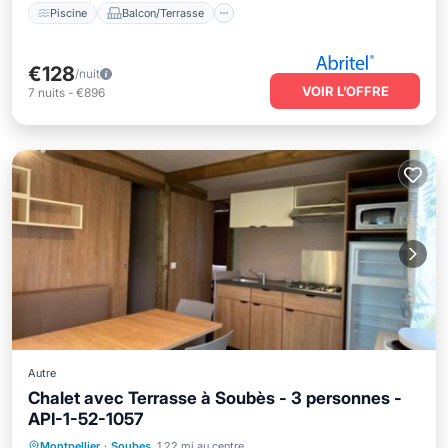
Piscine
Balcon/Terrasse
€128
/nuit
VOIR L’OFFRE
7
nuits
-
€896
Autre
Chalet avec Terrasse à Soubès - 3 personnes -
API-1-52-1057
Piscine
Internet
Animaux acceptés
Montpellier
·
Soubes
1.22 mi au centre