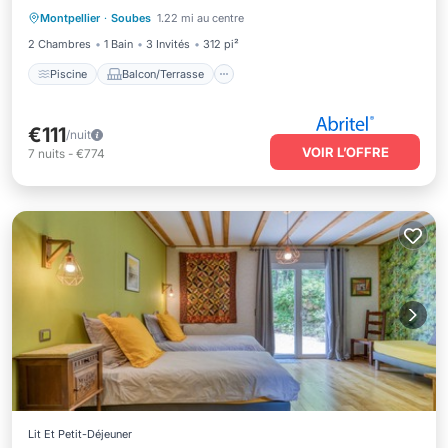
Montpellier
·
Soubes
1.22 mi au centre
Internet
2 Chambres
1 Bain
3 Invités
312 pi²
Piscine
Balcon/Terrasse
€111
/nuit
VOIR L’OFFRE
7
nuits
-
€774
Lit Et Petit-Déjeuner