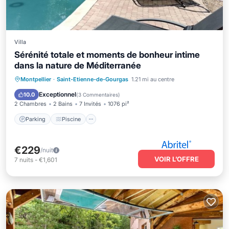
Villa
Sérénité totale et moments de bonheur intime
dans la nature de Méditerranée
Parking
Piscine
Balcon/Terrasse
Montpellier
·
Saint-Etienne-de-Gourgas
1.21 mi au centre
Cuisine
Exceptionnel
10.0
(
3 Commentaires
)
2 Chambres
2 Bains
7 Invités
1076 pi²
Parking
Piscine
€229
/nuit
VOIR L’OFFRE
7
nuits
-
€1,601