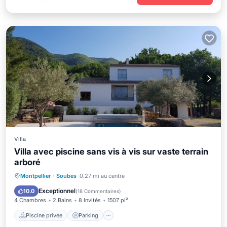
Villa
Villa avec piscine sans vis à vis sur vaste terrain
arboré
Piscine privée
Parking
Piscine
Montpellier
·
Soubes
0.27 mi au centre
Vue sur l’océan
Exceptionnel
10.0
(
18 Commentaires
)
4 Chambres
2 Bains
8 Invités
1507 pi²
Piscine privée
Parking