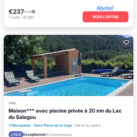
€237
/nuit
VOIR L’OFFRE
7
nuits
-
€1,661
Villa
Maison*** avec piscine privée à 20 mn du Lac
du Salagou
Piscine privée
Parking
Piscine
Montpellier
·
Saint-Pierre-de-la-Fage
1.06 mi au centre
Balcon/Terrasse
Exceptionnel
10.0
(
6 Commentaires
)