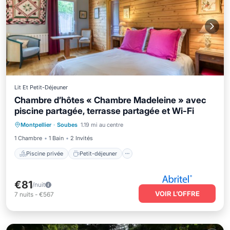
Lit Et Petit-Déjeuner
Chambre d’hôtes « Chambre Madeleine » avec
piscine partagée, terrasse partagée et Wi-Fi
Piscine privée
Petit-déjeuner
Montpellier
·
Soubes
1.19 mi au centre
Parking
Piscine
1 Chambre
1 Bain
2 Invités
Piscine privée
Petit-déjeuner
€81
/nuit
VOIR L’OFFRE
7
nuits
-
€567