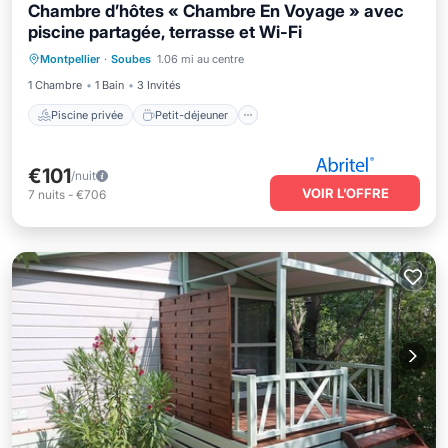
Chambre d’hôtes « Chambre En Voyage » avec
piscine partagée, terrasse et Wi-Fi
Piscine privée
Petit-déjeuner
Montpellier
·
Soubes
1.06 mi au centre
Parking
Piscine
1 Chambre
1 Bain
3 Invités
Piscine privée
Petit-déjeuner
€101
/nuit
VOIR L’OFFRE
7
nuits
-
€706