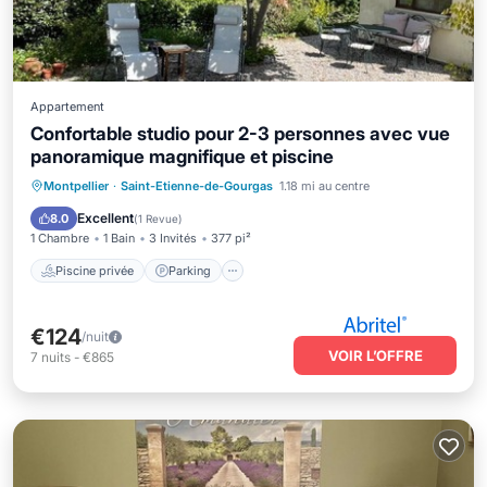
Appartement
Confortable studio pour 2-3 personnes avec vue
panoramique magnifique et piscine
Piscine privée
Parking
Piscine
Montpellier
·
Saint-Etienne-de-Gourgas
1.18 mi au centre
Vue sur l’océan
Excellent
8.0
(
1 Revue
)
1 Chambre
1 Bain
3 Invités
377 pi²
Piscine privée
Parking
€124
/nuit
VOIR L’OFFRE
7
nuits
-
€865