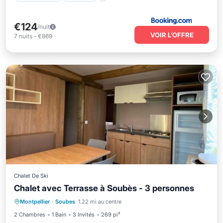
€124
/nuit
VOIR L’OFFRE
7
nuits
-
€869
Chalet De Ski
Chalet avec Terrasse à Soubès - 3 personnes
Piscine
Balcon/Terrasse
Cuisine
Montpellier
·
Soubes
1.22 mi au centre
Internet
2 Chambres
1 Bain
3 Invités
269 pi²