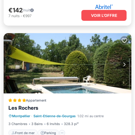
€142
/nuit
VOIR L’OFFRE
7
nuits
-
€997
Appartement
Les Rochers
Front de mer
Parking
Piscine
Montpellier
·
Saint-Etienne-de-Gourgas
1.02 mi au centre
Vue sur l’océan
3 Chambres
3 Bains
6 Invités
328.3 pi²
Front de mer
Parking