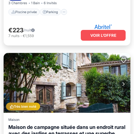
3 Chambres
1 Bain
6 Invités
Piscine privée
Parking
€223
/nuit
VOIR L’OFFRE
7
nuits
-
€1,559
Très bien noté
Maison
Maison de campagne située dans un endroit rural
avec des jardins en terrasses et une superbe