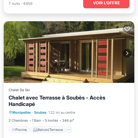
VOIR L’OFFRE
7
nuits
-
€659
Chalet De Ski
Chalet avec Terrasse à Soubès - Accès
Handicapé
Piscine
Balcon/Terrasse
Cuisine
Montpellier
·
Soubes
1.22 mi au centre
Internet
2 Chambres
1 Bain
5 Invités
344 pi²
Piscine
Balcon/Terrasse