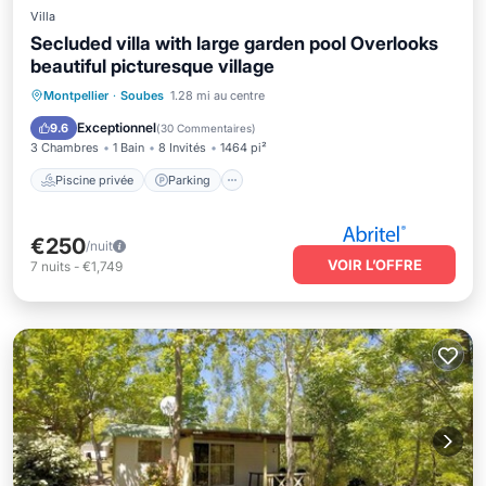
Villa
Secluded villa with large garden pool Overlooks
beautiful picturesque village
Piscine privée
Parking
Piscine
Montpellier
·
Soubes
1.28 mi au centre
Vue sur l’océan
Exceptionnel
9.6
(
30 Commentaires
)
3 Chambres
1 Bain
8 Invités
1464 pi²
Piscine privée
Parking
€250
/nuit
VOIR L’OFFRE
7
nuits
-
€1,749