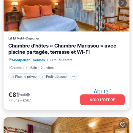
Lit Et Petit-Déjeuner
Chambre d’hôtes « Chambre Marissou » avec
piscine partagée, terrasse et Wi-Fi
Piscine privée
Petit-déjeuner
Montpellier
·
Soubes
1.33 mi au centre
Parking
Piscine
1 Chambre
1 Bain
2 Invités
Piscine privée
Petit-déjeuner
€81
/nuit
VOIR L’OFFRE
7
nuits
-
€567