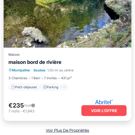
Maison
maison bord de rivière
Petit-déjeuner
Parking
Piscine
Montpellier
·
Soubes
1.00 mi au centre
Balcon/Terrasse
3 Chambres
1 Bain
7 Invités
431 pi²
Petit-déjeuner
Parking
€235
/nuit
VOIR L’OFFRE
7
nuits
-
€1,643
Voir Plus De Propriétés