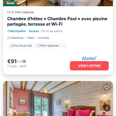
Lit Et Petit-Déjeuner
Chambre d’hôtes « Chambre Paul » avec piscine
partagée, terrasse et Wi-Fi
Piscine privée
Petit-déjeuner
Montpellier
·
Soubes
1.13 mi au centre
Parking
Piscine
2 Chambres
1 Bain
3 Invités
Piscine privée
Petit-déjeuner
€91
/nuit
VOIR L’OFFRE
7
nuits
-
€637