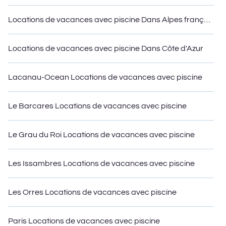
amis ou animaux de compagnie à Saint-Etienne-de-Gourgas ?
Trouver une location avec piscine privée ou proche à une plage,
Locations de vacances avec piscine Dans Alpes françaises
au bord d'un lac ou à un bain à remous.
MeilleuresLocations propose plusieurs résidences de vacances
familiales avec un intérieur ou un extérieur privé piscine chauffée
Locations de vacances avec piscine Dans Côte d'Azur
dont vous profiterez. MLFR vous aide à trouver le meilleur
hébergement pour votre prochain voyage ; que vous recherchiez
un chalet romantique, des villas de luxe, des centres de
Lacanau-Ocean Locations de vacances avec piscine
villégiature, une cabane en rondins ou même location de
camping-car.
Le Barcares Locations de vacances avec piscine
Le Grau du Roi Locations de vacances avec piscine
Les Issambres Locations de vacances avec piscine
Les Orres Locations de vacances avec piscine
Paris Locations de vacances avec piscine