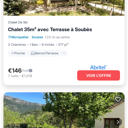
Chalet De Ski
Chalet 35m² avec Terrasse à Soubès
Piscine
Balcon/Terrasse
Cuisine
Montpellier
·
Soubes
1.22 mi au centre
Internet
3 Chambres
1 Bain
6 Invités
377 pi²
Piscine
Balcon/Terrasse
€146
/nuit
VOIR L’OFFRE
7
nuits
-
€1,019