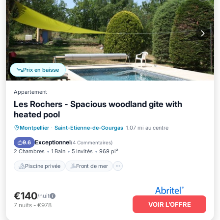
Prix en baisse
Appartement
Les Rochers - Spacious woodland gite with
heated pool
Piscine privée
Front de mer
Parking
Montpellier
·
Saint-Etienne-de-Gourgas
1.07 mi au centre
Piscine
Exceptionnel
9.6
(
4 Commentaires
)
2 Chambres
1 Bain
5 Invités
969 pi²
Piscine privée
Front de mer
€140
/nuit
VOIR L’OFFRE
7
nuits
-
€978