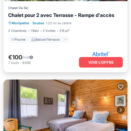
Chalet De Ski
Chalet pour 2 avec Terrasse - Rampe d'accès
Piscine
Balcon/Terrasse
Cuisine
Montpellier
·
Soubes
1.22 mi au centre
Internet
2 Chambres
1 Bain
2 Invités
215 pi²
Piscine
Balcon/Terrasse
€100
/nuit
VOIR L’OFFRE
7
nuits
-
€698