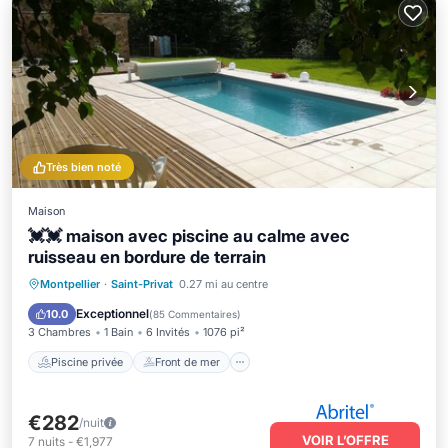
Très bien noté
Maison
💓💓 maison avec piscine au calme avec
ruisseau en bordure de terrain
Piscine privée
Front de mer
Montpellier
·
Saint-Privat
0.27 mi au centre
Bain à remous
Parking
Exceptionnel
10.0
(
85 Commentaires
)
3 Chambres
1 Bain
6 Invités
1076 pi²
Piscine privée
Front de mer
€282
/nuit
VOIR L’OFFRE
7
nuits
-
€1,977