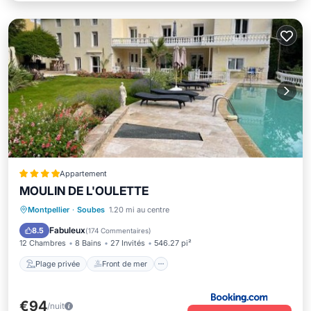
Appartement
MOULIN DE L'OULETTE
Plage privée
Front de mer
Station de recharge pour véhicules électriques
Montpellier
·
Soubes
1.20 mi au centre
Parking
Fabuleux
8.5
(
174 Commentaires
)
12 Chambres
8 Bains
27 Invités
546.27 pi²
Plage privée
Front de mer
€94
/nuit