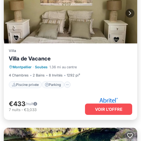
Villa
Villa de Vacance
Piscine privée
Parking
Piscine
Montpellier
·
Soubes
1.36 mi au centre
Vue sur l’océan
4 Chambres
2 Bains
8 Invités
1292 pi²
Piscine privée
Parking
€433
/nuit
VOIR L’OFFRE
7
nuits
-
€3,033