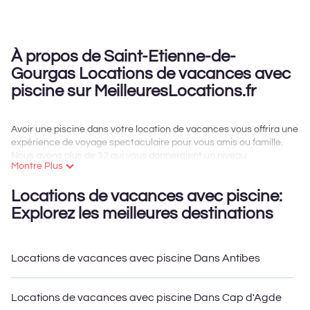
À propos de Saint-Etienne-de-
Gourgas Locations de vacances avec
piscine sur MeilleuresLocations.fr
Avoir une piscine dans votre location de vacances vous offrira une
expérience de voyage spectaculaire pour vous amis ou famille.
Nous avons plus de 32 qui vous donneraient un niveau
Montre Plus
supplémentaire de plaisir et d'excitation, sachant que vous
pouvez en profiter à tout moment, même la nuit.
Locations de vacances avec piscine:
Vous planifiez des vacances? Alors obtenez une place avec accès
Explorez les meilleures destinations
à une piscine privée, ou partagez une commune piscine
intérieure/extérieure avec d'autres dans le complexe. Vous
cherchez à louer une maison de vacances à Saint-Etienne-de-
Locations de vacances avec piscine Dans Antibes
Gourgas ? MeilleuresLocations vous aide à trouver des locations
avec piscine pour votre prochain voyage. Nous proposons de
nombreux Annonces de location avec piscine
Locations de vacances avec piscine Dans Cap d'Agde
intérieure/extérieure ou privée. Vous venez en famille ? groupe,