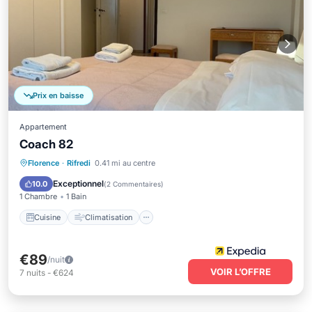
Prix en baisse
Appartement
Coach 82
Cuisine
Climatisation
Internet
Florence
·
Rifredi
0.41 mi au centre
Animaux acceptés
Exceptionnel
10.0
(
2 Commentaires
)
1 Chambre
1 Bain
Cuisine
Climatisation
€89
/nuit
VOIR L’OFFRE
7
nuits
-
€624