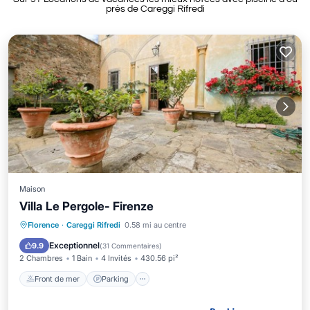
près de Careggi Rifredi
Maison
Villa Le Pergole- Firenze
Front de mer
Parking
Piscine
Florence
·
Careggi Rifredi
0.58 mi au centre
Vue sur l’océan
Exceptionnel
9.9
(
31 Commentaires
)
2 Chambres
1 Bain
4 Invités
430.56 pi²
Front de mer
Parking