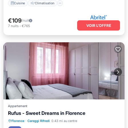
Cuisine
Climatisation
€109
/nuit
VOIR L’OFFRE
7
nuits
-
€765
Appartement
Rufus - Sweet Dreams in Florence
Cuisine
Climatisation
Internet
Florence
·
Careggi Rifredi
0.43 mi au centre
Adapté aux enfants