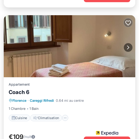
Appartement
Coach 6
Cuisine
Climatisation
Internet
Florence
·
Careggi Rifredi
0.64 mi au centre
Animaux acceptés
1 Chambre
1 Bain
Cuisine
Climatisation
€109
/nuit