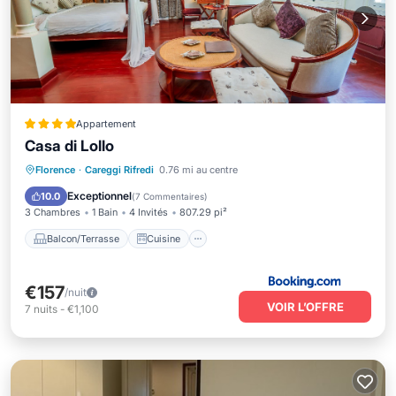
Appartement
Casa di Lollo
Balcon/Terrasse
Cuisine
Florence
·
Careggi Rifredi
0.76 mi au centre
Climatisation
Internet
Exceptionnel
10.0
(
7 Commentaires
)
3 Chambres
1 Bain
4 Invités
807.29 pi²
Balcon/Terrasse
Cuisine
€157
/nuit
VOIR L’OFFRE
7
nuits
-
€1,100