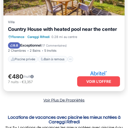
Villa
Country House with heated pool near the center
Piscine privée
Bain à remous
Florence
·
Careggi Rifredi
0.28 mi au centre
Parking
Piscine
Exceptionnel
9.8
(
17 Commentaires
)
2 Chambres
2 Bains
5 Invités
Piscine privée
Bain à remous
€480
/nuit
VOIR L’OFFRE
7
nuits
-
€3,357
Voir Plus De Propriétés
Locations de vacances avec piscine les mieux notées à
Careggi Rifredi
Sur
5
+ Locations de vacances les mieux notées avec piscine à ou