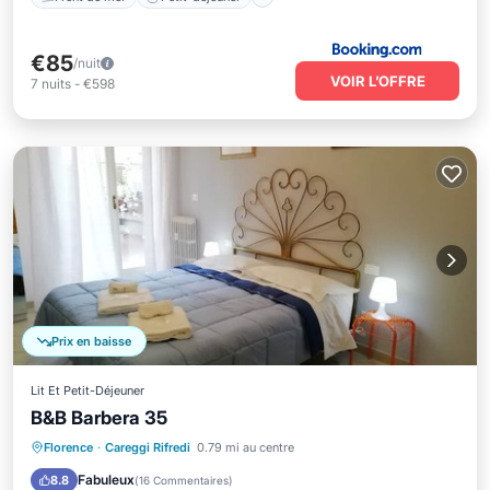
€85
/nuit
VOIR L’OFFRE
7
nuits
-
€598
Prix en baisse
Lit Et Petit-Déjeuner
B&B Barbera 35
Piscine
Balcon/Terrasse
Florence
·
Careggi Rifredi
0.79 mi au centre
Climatisation
Internet
Fabuleux
8.8
(
16 Commentaires
)