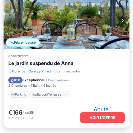
Prix en baisse
Appartement
Le jardin suspendu de Anna
Parking
Balcon/Terrasse
Cuisine
Florence
·
Careggi Rifredi
0.69 mi au centre
Climatisation
Exceptionnel
10.0
(
2 Commentaires
)
2 Chambres
1 Bain
5 Invités
Parking
Balcon/Terrasse
€166
/nuit
VOIR L’OFFRE
7
nuits
-
€1,159