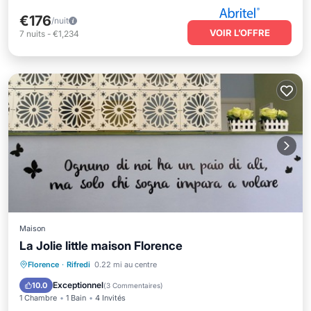
€176
/nuit
VOIR L’OFFRE
7
nuits
-
€1,234
Maison
La Jolie little maison Florence
Cuisine
Climatisation
Internet
Florence
·
Rifredi
0.22 mi au centre
Blanchisserie
Exceptionnel
10.0
(
3 Commentaires
)
1 Chambre
1 Bain
4 Invités