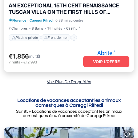
AN EXCEPTIONAL 15TH CENT RENAISSANCE
TUSCAN VILLA ON THE FIRST HILLS OF
Piscine privée
Front de mer
Piscine
FLORENCE
Florence
·
Careggi Rifredi
0.88 mi au centre
Vue sur l’océan
7 Chambres
8 Bains
14 Invités
6997 pi²
Piscine privée
Front de mer
€1,856
/nuit
VOIR L’OFFRE
7
nuits
-
€12,993
Voir Plus De Propriétés
Locations de vacances acceptant les animaux
domestiques à Careggi Rifredi
Sur
95
+ Locations de vacances acceptant les animaux
domestiques à ou à proximité de Careggi Rifredi