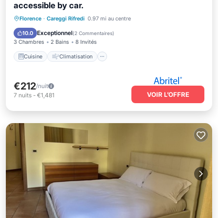
accessible by car.
Cuisine
Climatisation
Internet
Florence
·
Careggi Rifredi
0.97 mi au centre
Adapté aux enfants
Exceptionnel
10.0
(
2 Commentaires
)
3 Chambres
2 Bains
8 Invités
Cuisine
Climatisation
€212
/nuit
VOIR L’OFFRE
7
nuits
-
€1,481