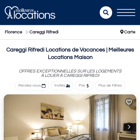
Florence
Careggi Rifredi
Carte
Careggi Rifredi Locations de Vacances | Meilleures
Locations Maison
OFFRES EXCEPTIONNELLES SUR LES LOGEMENTS
À LOUER À CAREGGI RIFREDI
Rendez-vous
Invités
Prix
Plus de Filtres