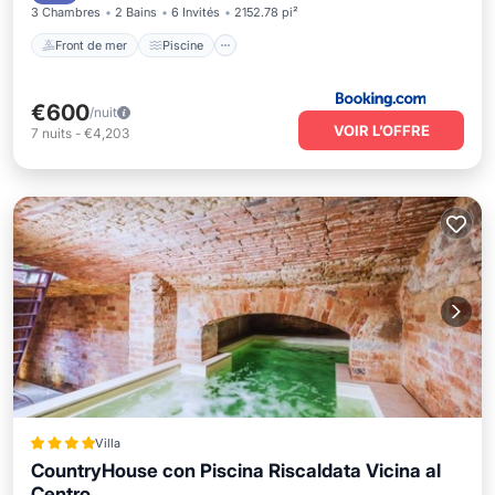
3 Chambres
2 Bains
6 Invités
2152.78 pi²
Front de mer
Piscine
€600
/nuit
VOIR L’OFFRE
7
nuits
-
€4,203
Villa
CountryHouse con Piscina Riscaldata Vicina al
Centro