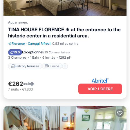
Appartement
TINA HOUSE FLORENCE ⚜️ at the entrance to the
historic center in a residential area.
Balcon/Terrasse
Cuisine
Florence
·
Careggi Rifredi
0.83 mi au centre
Climatisation
Internet
Exceptionnel
10.0
(
25 Commentaires
)
3 Chambres
1 Bain
6 Invités
1292 pi²
Balcon/Terrasse
Cuisine
€262
/nuit
VOIR L’OFFRE
7
nuits
-
€1,833