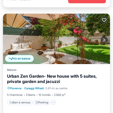
Prix en baisse
Maison
Urban Zen Garden- New house with 5 suites,
private garden and jacuzzi
Bain à remous
Parking
Florence
·
Careggi Rifredi
0.91 mi au centre
Vue sur l’océan
Balcon/Terrasse
5 Chambres
5 Bains
10 Invités
2368 pi²
Bain à remous
Parking