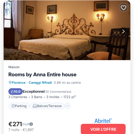
Maison
Rooms by Anna Entire house
Parking
Balcon/Terrasse
Cuisine
Florence
·
Careggi Rifredi
0.86 mi au centre
Climatisation
Exceptionnel
10.0
(
10 Commentaires
)
3 Chambres
3 Bains
3 Invités
1722 pi²
Parking
Balcon/Terrasse
€271
/nuit
VOIR L’OFFRE
7
nuits
-
€1,897