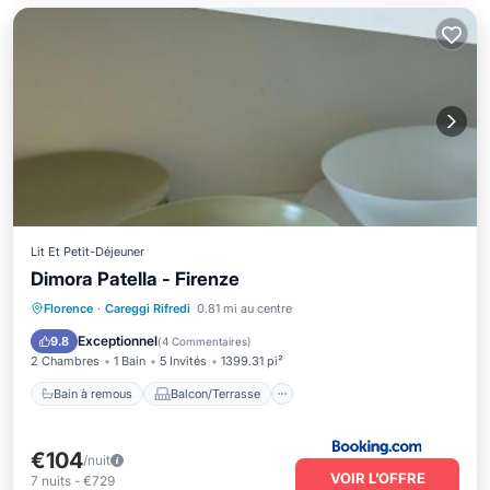
Lit Et Petit-Déjeuner
Dimora Patella - Firenze
Bain à remous
Balcon/Terrasse
Florence
·
Careggi Rifredi
0.81 mi au centre
Cuisine
Climatisation
Exceptionnel
9.8
(
4 Commentaires
)
2 Chambres
1 Bain
5 Invités
1399.31 pi²
Bain à remous
Balcon/Terrasse
€104
/nuit
VOIR L’OFFRE
7
nuits
-
€729