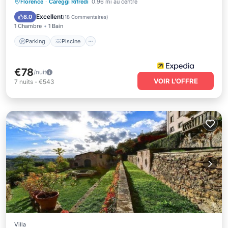
Parking
Piscine
Cuisine
Florence
·
Careggi Rifredi
0.96 mi au centre
Internet
Excellent
8.0
(
18 Commentaires
)
1 Chambre
1 Bain
Parking
Piscine
€78
/nuit
VOIR L’OFFRE
7
nuits
-
€543
Villa