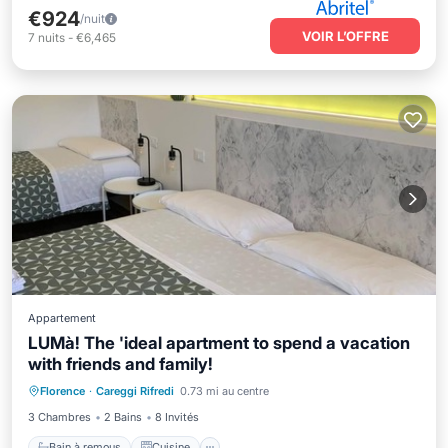
€924
/nuit
VOIR L’OFFRE
7
nuits
-
€6,465
Appartement
LUMà! The 'ideal apartment to spend a vacation
with friends and family!
Bain à remous
Cuisine
Climatisation
Florence
·
Careggi Rifredi
0.73 mi au centre
Internet
3 Chambres
2 Bains
8 Invités
Bain à remous
Cuisine