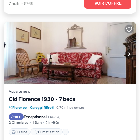
VOIR L’OFFRE
7
nuits
-
€766
Appartement
Old Florence 1930 - 7 beds
Cuisine
Climatisation
Internet
Florence
·
Careggi Rifredi
0.70 mi au centre
Animaux acceptés
Exceptionnel
10.0
(
1 Revue
)
2 Chambres
1 Bain
7 Invités
Cuisine
Climatisation