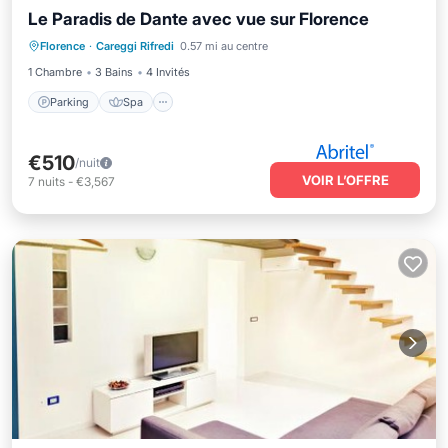
Le Paradis de Dante avec vue sur Florence
Parking
Spa
Balcon/Terrasse
Florence
·
Careggi Rifredi
0.57 mi au centre
Cuisine
1 Chambre
3 Bains
4 Invités
Parking
Spa
€510
/nuit
VOIR L’OFFRE
7
nuits
-
€3,567