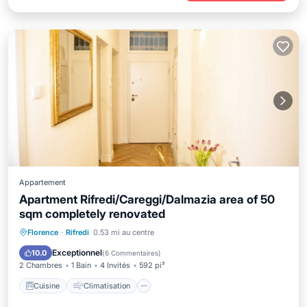
Appartement
Apartment Rifredi/Careggi/Dalmazia area of 50
sqm completely renovated
Cuisine
Climatisation
Internet
Florence
·
Rifredi
0.53 mi au centre
Adapté aux enfants
Exceptionnel
10.0
(
6 Commentaires
)
2 Chambres
1 Bain
4 Invités
592 pi²
Cuisine
Climatisation