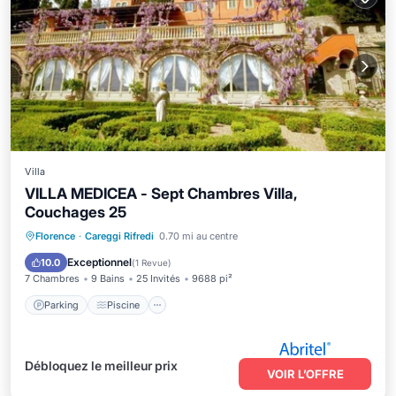
Villa
VILLA MEDICEA - Sept Chambres Villa,
Couchages 25
Parking
Piscine
Balcon/Terrasse
Florence
·
Careggi Rifredi
0.70 mi au centre
Climatisation
Exceptionnel
10.0
(
1 Revue
)
7 Chambres
9 Bains
25 Invités
9688 pi²
Parking
Piscine
Débloquez le meilleur prix
VOIR L’OFFRE