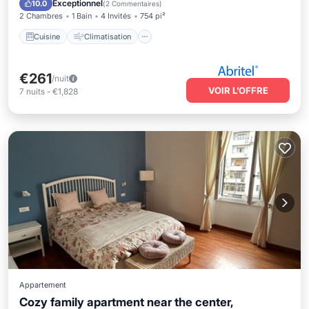
Exceptionnel
10.0
(
2 Commentaires
)
2 Chambres
1 Bain
4 Invités
754 pi²
Cuisine
Climatisation
€261
/nuit
VOIR L’OFFRE
7
nuits
-
€1,828
Appartement
Cozy family apartment near the center,