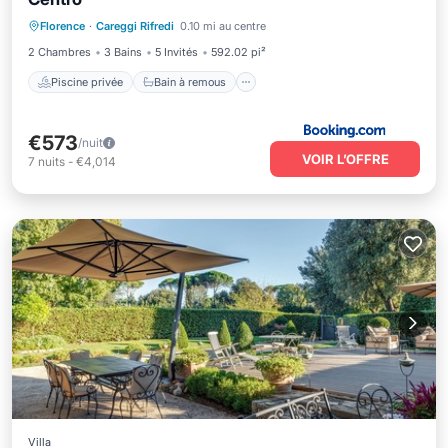
Piscine privée
Bain à remous
Florence
·
Careggi Rifredi
0.10 mi au centre
Petit-déjeuner
Parking
2 Chambres
3 Bains
5 Invités
592.02 pi²
Piscine privée
Bain à remous
€573
/nuit
VOIR L’OFFRE
7
nuits
-
€4,014
Villa