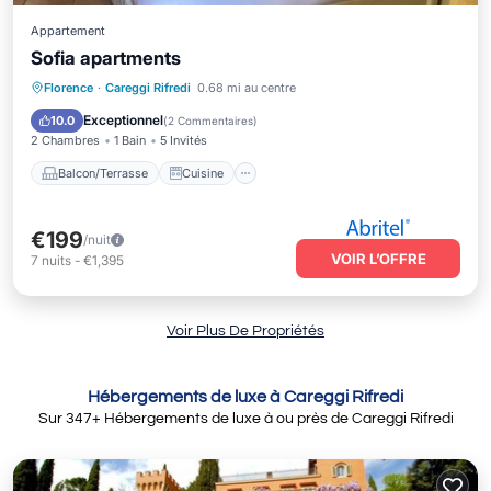
Appartement
Sofia apartments
Balcon/Terrasse
Cuisine
Internet
Florence
·
Careggi Rifredi
0.68 mi au centre
Adapté aux enfants
Exceptionnel
10.0
(
2 Commentaires
)
2 Chambres
1 Bain
5 Invités
Balcon/Terrasse
Cuisine
€199
/nuit
VOIR L’OFFRE
7
nuits
-
€1,395
Voir Plus De Propriétés
Hébergements de luxe à Careggi Rifredi
Sur
347
+ Hébergements de luxe à ou près de Careggi Rifredi