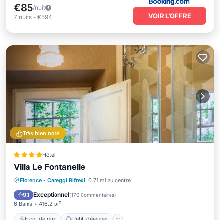
€85
/nuit
VOIR L’OFFRE
7
nuits
-
€594
Très bien noté
Hôtel
Villa Le Fontanelle
Front de mer
Petit-déjeuner
Parking
Florence
·
Careggi Rifredi
0.71 mi au centre
Piscine
Exceptionnel
9.1
(
170 Commentaires
)
6 Bains
416.2 pi²
Front de mer
Petit-déjeuner