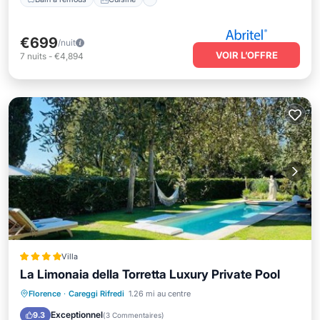
€699
/nuit
VOIR L’OFFRE
7
nuits
-
€4,894
Villa
La Limonaia della Torretta Luxury Private Pool
Front de mer
Piscine
Florence
·
Careggi Rifredi
1.26 mi au centre
Vue sur l’océan
Balcon/Terrasse
Exceptionnel
9.3
(
3 Commentaires
)