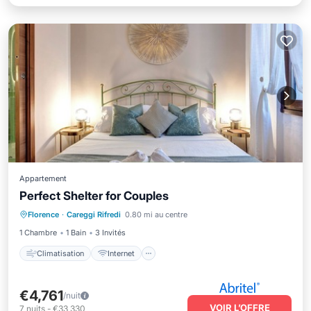
Appartement
Perfect Shelter for Couples
Climatisation
Internet
Florence
·
Careggi Rifredi
0.80 mi au centre
Animaux acceptés
Adapté aux enfants
1 Chambre
1 Bain
3 Invités
Climatisation
Internet
€4,761
/nuit
VOIR L’OFFRE
7
nuits
-
€33,330