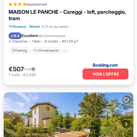
Appartement
MAISON LE PANCHE - Careggi - loft, parcheggio,
tram
Parking
Climatisation
Internet
Florence
·
Rifredi
0.21 mi au centre
Animaux acceptés
Excellent
8.4
(
68 Commentaires
)
2 Chambres
1 Bain
6 Invités
807.29 pi²
Parking
Climatisation
€507
/nuit
VOIR L’OFFRE
7
nuits
-
€3,548