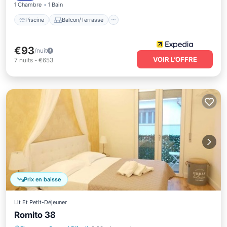
1 Chambre
1 Bain
Piscine
Balcon/Terrasse
€93
/nuit
VOIR L’OFFRE
7
nuits
-
€653
Prix en baisse
Lit Et Petit-Déjeuner
Romito 38