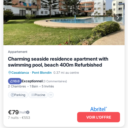
Appartement
Charming seaside residence apartment with
swimming pool, beach 400m Refurbished
Parking
Piscine
Vue sur l’océan
Casablanca
·
Pont Blondin
0.37 mi au centre
Balcon/Terrasse
Exceptionnel
10.0
(
3 Commentaires
)
2 Chambres
1 Bain
5 Invités
Parking
Piscine
€79
/nuit
VOIR L’OFFRE
7
nuits
-
€553