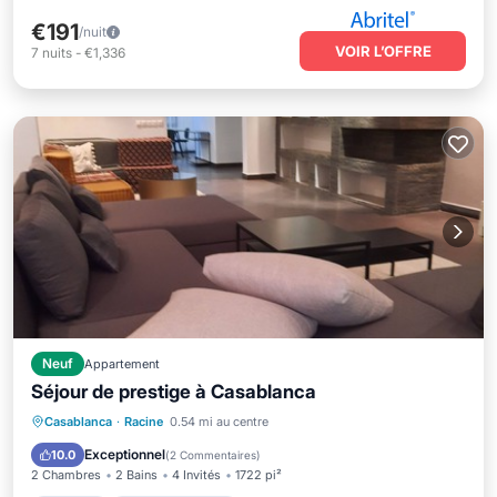
€191
/nuit
VOIR L’OFFRE
7
nuits
-
€1,336
Neuf
Appartement
Séjour de prestige à Casablanca
Parking
Balcon/Terrasse
Cuisine
Casablanca
·
Racine
0.54 mi au centre
Climatisation
Exceptionnel
10.0
(
2 Commentaires
)
2 Chambres
2 Bains
4 Invités
1722 pi²