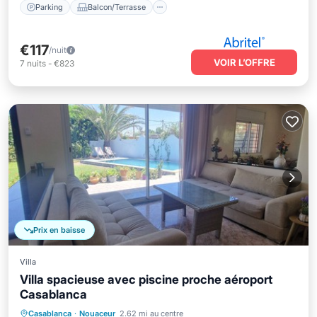
Parking
Balcon/Terrasse
€117
/nuit
VOIR L’OFFRE
7
nuits
-
€823
Prix en baisse
Villa
Villa spacieuse avec piscine proche aéroport
Casablanca
Petit-déjeuner
Parking
Piscine
Casablanca
·
Nouaceur
2.62 mi au centre