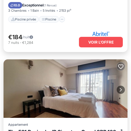
Balcon/Terrasse
Cuisine
Exceptionnel
10.0
(
1 Revue
)
3 Chambres
1 Bain
5 Invités
2153 pi²
Piscine privée
Piscine
€184
/nuit
VOIR L’OFFRE
7
nuits
-
€1,284
Appartement