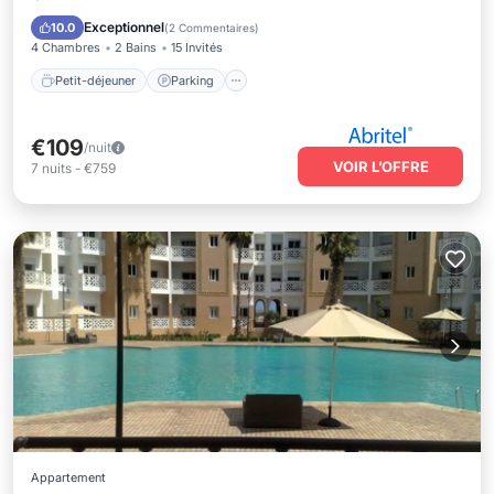
Balcon/Terrasse
Exceptionnel
10.0
(
2 Commentaires
)
4 Chambres
2 Bains
15 Invités
Petit-déjeuner
Parking
€109
/nuit
VOIR L’OFFRE
7
nuits
-
€759
Appartement