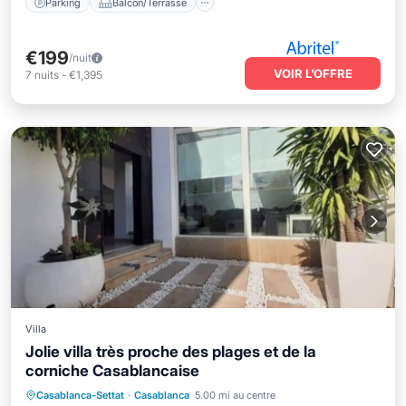
Parking
Balcon/Terrasse
€199
/nuit
VOIR L’OFFRE
7
nuits
-
€1,395
Villa
Jolie villa très proche des plages et de la
corniche Casablancaise
Piscine privée
Piscine
Casablanca-Settat
·
Casablanca
5.00 mi au centre