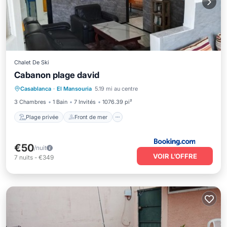
Chalet De Ski
Cabanon plage david
Plage privée
Front de mer
Parking
Casablanca
·
El Mansouria
5.19 mi au centre
Vue sur l’océan
3 Chambres
1 Bain
7 Invités
1076.39 pi²
Plage privée
Front de mer
€50
/nuit
VOIR L’OFFRE
7
nuits
-
€349