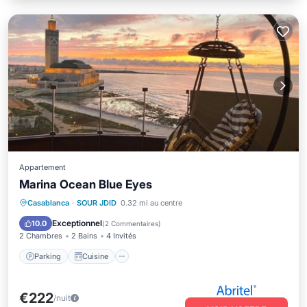
Appartement
Marina Ocean Blue Eyes
Parking
Cuisine
Climatisation
Casablanca
·
SOUR JDID
0.32 mi au centre
Internet
Exceptionnel
10.0
(
2 Commentaires
)
2 Chambres
2 Bains
4 Invités
Parking
Cuisine
€222
/nuit