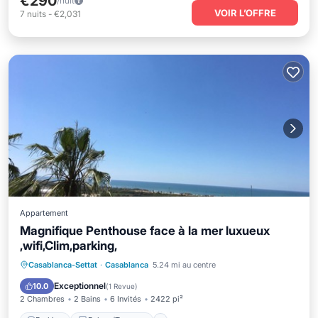
€290
/nuit
VOIR L’OFFRE
7
nuits
-
€2,031
Appartement
Magnifique Penthouse face à la mer luxueux
,wifi,Clim,parking,
Parking
Balcon/Terrasse
Cuisine
Casablanca-Settat
·
Casablanca
5.24 mi au centre
Climatisation
Exceptionnel
10.0
(
1 Revue
)
2 Chambres
2 Bains
6 Invités
2422 pi²