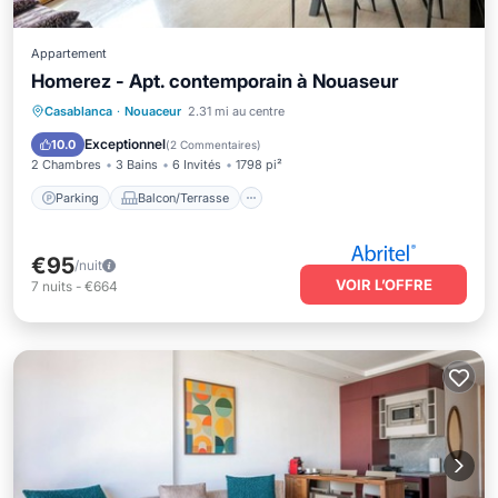
Appartement
Homerez - Apt. contemporain à Nouaseur
Parking
Balcon/Terrasse
Cuisine
Casablanca
·
Nouaceur
2.31 mi au centre
Climatisation
Exceptionnel
10.0
(
2 Commentaires
)
2 Chambres
3 Bains
6 Invités
1798 pi²
Parking
Balcon/Terrasse
€95
/nuit
VOIR L’OFFRE
7
nuits
-
€664