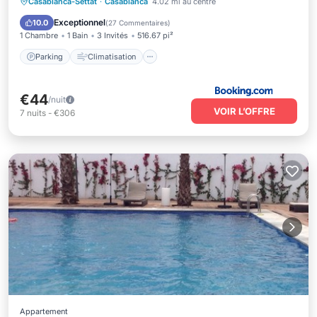
Parking
Climatisation
Internet
Casablanca-Settat
·
Casablanca
4.02 mi au centre
Adapté aux enfants
Exceptionnel
10.0
(
27 Commentaires
)
1 Chambre
1 Bain
3 Invités
516.67 pi²
Parking
Climatisation
€44
/nuit
VOIR L’OFFRE
7
nuits
-
€306
Appartement