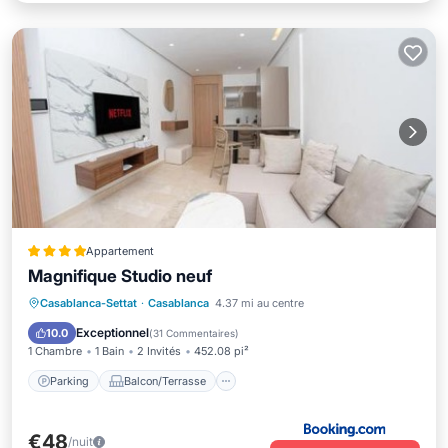
Appartement
Magnifique Studio neuf
Parking
Balcon/Terrasse
Casablanca-Settat
·
Casablanca
4.37 mi au centre
Climatisation
Internet
Exceptionnel
10.0
(
31 Commentaires
)
1 Chambre
1 Bain
2 Invités
452.08 pi²
Parking
Balcon/Terrasse
€48
/nuit