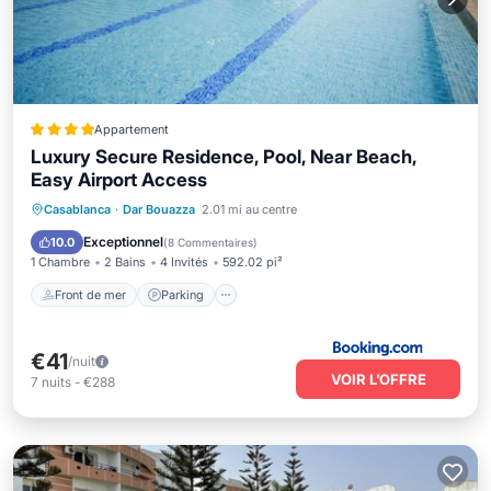
Appartement
Luxury Secure Residence, Pool, Near Beach,
Easy Airport Access
Front de mer
Parking
Piscine
Casablanca
·
Dar Bouazza
2.01 mi au centre
Vue sur l’océan
Exceptionnel
10.0
(
8 Commentaires
)
1 Chambre
2 Bains
4 Invités
592.02 pi²
Front de mer
Parking
€41
/nuit
VOIR L’OFFRE
7
nuits
-
€288