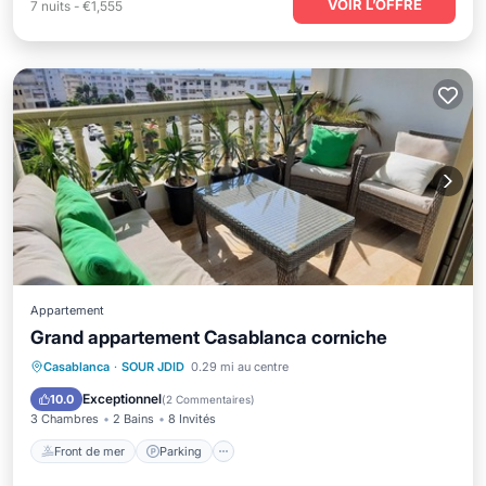
VOIR L’OFFRE
7
nuits
-
€1,555
Appartement
Grand appartement Casablanca corniche
Front de mer
Parking
Casablanca
·
SOUR JDID
0.29 mi au centre
Vue sur l’océan
Balcon/Terrasse
Exceptionnel
10.0
(
2 Commentaires
)
3 Chambres
2 Bains
8 Invités
Front de mer
Parking