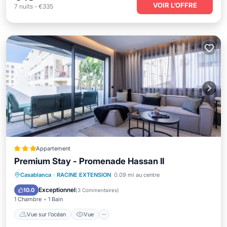
VOIR L’OFFRE
7
nuits
-
€335
Appartement
Premium Stay - Promenade Hassan II
Vue sur l’océan
Vue
Cuisine
Casablanca
·
RACINE EXTENSION
0.09 mi au centre
Climatisation
Exceptionnel
10.0
(
3 Commentaires
)
1 Chambre
1 Bain
Vue sur l’océan
Vue