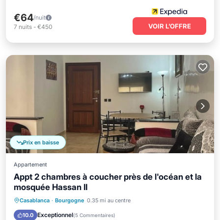
€64
/nuit
VOIR L’OFFRE
7
nuits
-
€450
Prix en baisse
Appartement
Appt 2 chambres à coucher près de l'océan et la
mosquée Hassan II
Front de mer
Parking
Casablanca
·
Bourgogne
0.35 mi au centre
Vue sur l’océan
Balcon/Terrasse
Exceptionnel
10.0
(
5 Commentaires
)