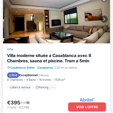
Villa
Villa moderne située a Casablanca avec 8
Chambres, sauna et piscine. Tram a 5min
Bain à remous
Parking
Piscine
Casablanca-Settat
·
Casablanca
2.52 mi au centre
Cuisine
Exceptionnel
10.0
(
1 Revue
)
8 Chambres
4 Bains
16 Invités
7535 pi²
Bain à remous
Parking
€395
/nuit
VOIR L’OFFRE
7
nuits
-
€2,768