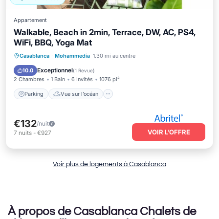
Appartement
Walkable, Beach in 2min, Terrace, DW, AC, PS4,
WiFi, BBQ, Yoga Mat
Parking
Vue sur l’océan
Casablanca
·
Mohammedia
1.30 mi au centre
Balcon/Terrasse
Vue
Exceptionnel
10.0
(
1 Revue
)
2 Chambres
1 Bain
6 Invités
1076 pi²
Parking
Vue sur l’océan
€132
/nuit
VOIR L’OFFRE
7
nuits
-
€927
Voir plus de logements à Casablanca
À propos de Casablanca Chalets de