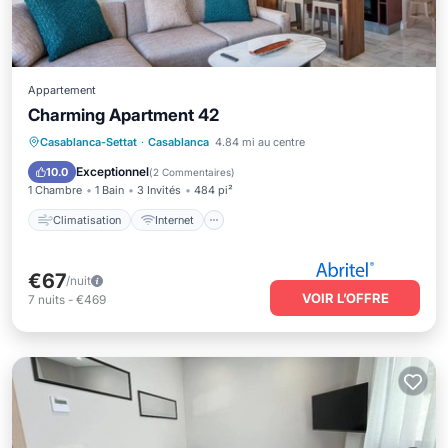
Appartement
Charming Apartment 42
Climatisation
Internet
Casablanca-Settat
·
Casablanca
4.84 mi au centre
Adapté aux enfants
Blanchisserie
Exceptionnel
10.0
(
2 Commentaires
)
1 Chambre
1 Bain
3 Invités
484 pi²
Climatisation
Internet
€67
/nuit
VOIR L’OFFRE
7
nuits
-
€469