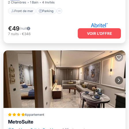
2 Chambres
1 Bain
4 Invités
Front de mer
Parking
€49
/nuit
VOIR L’OFFRE
7
nuits
-
€346
Appartement
MetroSuite