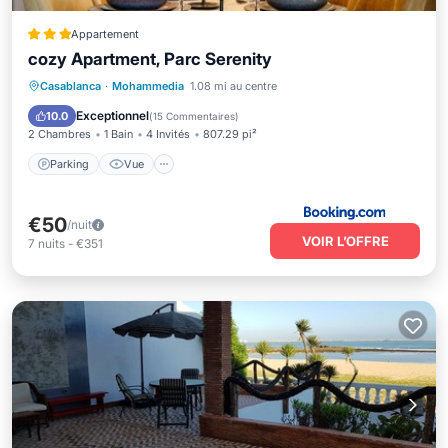
Appartement
cozy Apartment, Parc Serenity
Parking
Vue
Climatisation
Casablanca
·
Mohammedia
1.08 mi au centre
Internet
Exceptionnel
10.0
(
15 Commentaires
)
2 Chambres
1 Bain
4 Invités
807.29 pi²
Parking
Vue
€50
/nuit
VOIR L’OFFRE
7
nuits
-
€351