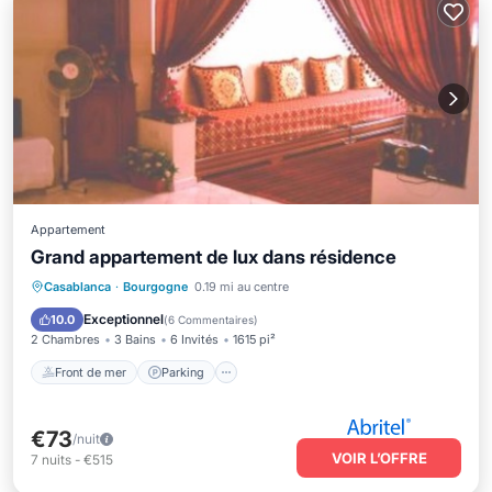
Appartement
Grand appartement de lux dans résidence
Front de mer
Parking
Casablanca
·
Bourgogne
0.19 mi au centre
Vue sur l’océan
Balcon/Terrasse
Exceptionnel
10.0
(
6 Commentaires
)
2 Chambres
3 Bains
6 Invités
1615 pi²
Front de mer
Parking
€73
/nuit
VOIR L’OFFRE
7
nuits
-
€515