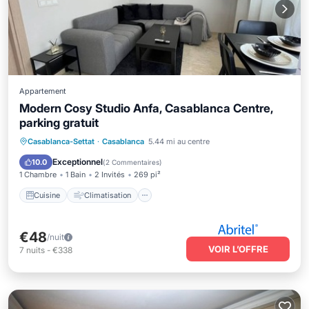
Appartement
Modern Cosy Studio Anfa, Casablanca Centre,
parking gratuit
Cuisine
Climatisation
Internet
Casablanca-Settat
·
Casablanca
5.44 mi au centre
Blanchisserie
Exceptionnel
10.0
(
2 Commentaires
)
1 Chambre
1 Bain
2 Invités
269 pi²
Cuisine
Climatisation
€48
/nuit
VOIR L’OFFRE
7
nuits
-
€338