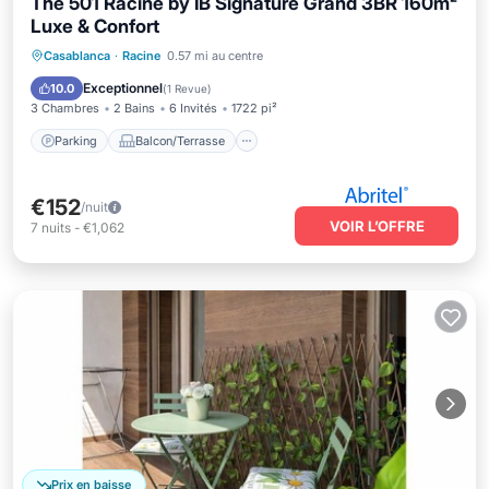
The 501 Racine by IB Signature Grand 3BR 160m²
Luxe & Confort
Parking
Balcon/Terrasse
Cuisine
Casablanca
·
Racine
0.57 mi au centre
Climatisation
Exceptionnel
10.0
(
1 Revue
)
3 Chambres
2 Bains
6 Invités
1722 pi²
Parking
Balcon/Terrasse
€152
/nuit
VOIR L’OFFRE
7
nuits
-
€1,062
Prix en baisse