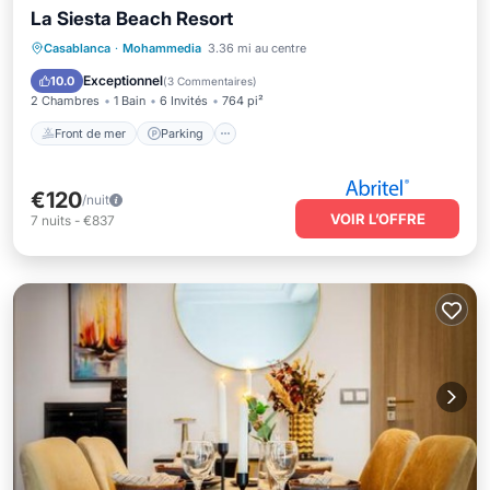
La Siesta Beach Resort
Front de mer
Parking
Piscine
Casablanca
·
Mohammedia
3.36 mi au centre
Spa
Exceptionnel
10.0
(
3 Commentaires
)
2 Chambres
1 Bain
6 Invités
764 pi²
Front de mer
Parking
€120
/nuit
VOIR L’OFFRE
7
nuits
-
€837