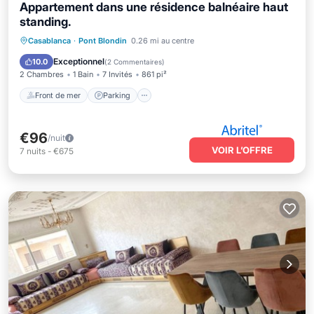
Appartement dans une résidence balnéaire haut
standing.
Front de mer
Parking
Piscine
Casablanca
·
Pont Blondin
0.26 mi au centre
Vue sur l’océan
Exceptionnel
10.0
(
2 Commentaires
)
2 Chambres
1 Bain
7 Invités
861 pi²
Front de mer
Parking
€96
/nuit
VOIR L’OFFRE
7
nuits
-
€675