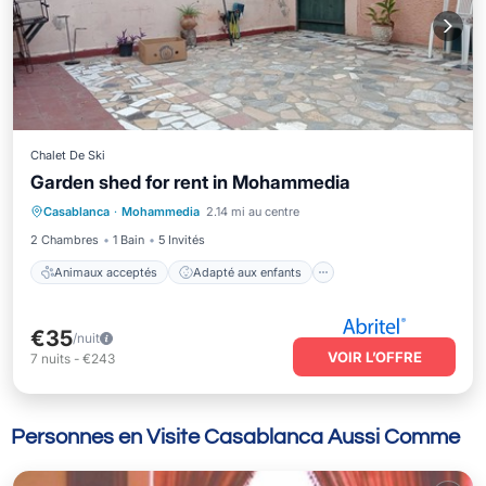
Chalet De Ski
Garden shed for rent in Mohammedia
Animaux acceptés
Adapté aux enfants
Casablanca
·
Mohammedia
2.14 mi au centre
Blanchisserie
Sécurité/Sûreté
2 Chambres
1 Bain
5 Invités
Animaux acceptés
Adapté aux enfants
€35
/nuit
VOIR L’OFFRE
7
nuits
-
€243
Personnes en Visite Casablanca Aussi Comme