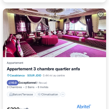
Appartement
Appartement 3 chambre quartier anfa
Balcon/Terrasse
Climatisation
Casablanca
·
SOUR JDID
0.44 mi au centre
Internet
Blanchisserie
Exceptionnel
10.0
(
1 Revue
)
3 Chambres
2 Bains
6 Invités
Balcon/Terrasse
Climatisation