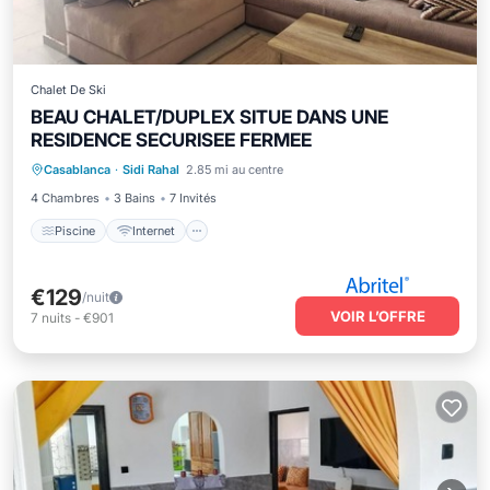
Chalet De Ski
BEAU CHALET/DUPLEX SITUE DANS UNE
RESIDENCE SECURISEE FERMEE
Piscine
Internet
Animaux acceptés
Casablanca
·
Sidi Rahal
2.85 mi au centre
Adapté aux enfants
4 Chambres
3 Bains
7 Invités
Piscine
Internet
€129
/nuit
VOIR L’OFFRE
7
nuits
-
€901