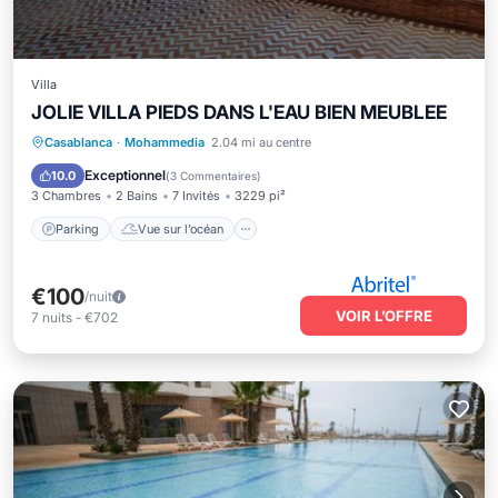
Villa
JOLIE VILLA PIEDS DANS L'EAU BIEN MEUBLEE
Parking
Vue sur l’océan
Casablanca
·
Mohammedia
2.04 mi au centre
Balcon/Terrasse
Vue
Exceptionnel
10.0
(
3 Commentaires
)
3 Chambres
2 Bains
7 Invités
3229 pi²
Parking
Vue sur l’océan
€100
/nuit
VOIR L’OFFRE
7
nuits
-
€702