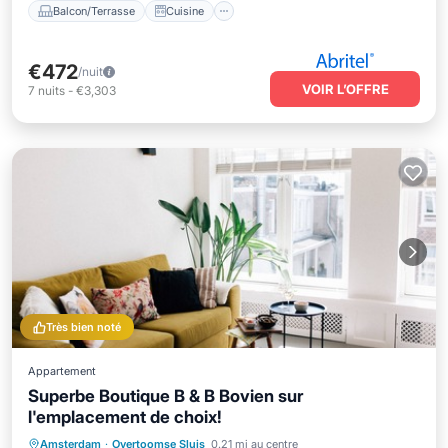
Balcon/Terrasse
Cuisine
€472
/nuit
VOIR L’OFFRE
7
nuits
-
€3,303
Très bien noté
Appartement
Superbe Boutique B & B Bovien sur
l'emplacement de choix!
Parking
Balcon/Terrasse
Cuisine
Amsterdam
·
Overtoomse Sluis
0.21 mi au centre