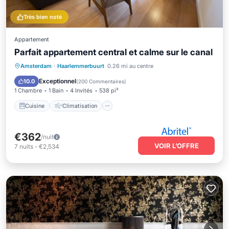
Très bien noté
Appartement
Parfait appartement central et calme sur le canal
Cuisine
Climatisation
Internet
Amsterdam
·
Haarlemmerbuurt
0.26 mi au centre
Adapté aux enfants
Exceptionnel
10.0
(
200 Commentaires
)
1 Chambre
1 Bain
4 Invités
538 pi²
Cuisine
Climatisation
€362
/nuit
VOIR L’OFFRE
7
nuits
-
€2,534