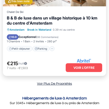
Très bien noté
Chalet De Ski
B & B de luxe dans un village historique à 10 km
du centre d'Amsterdam
Petit-déjeuner
Parking
Amsterdam
·
Broek in Waterland
0.39 mi au centre
Balcon/Terrasse
Cuisine
Exceptionnel
10.0
(
86 Commentaires
)
1 Chambre
1 Bain
2 Invités
280 pi²
Petit-déjeuner
Parking
€215
/nuit
VOIR L’OFFRE
7
nuits
-
€1,503
Voir Plus De Propriétés
Hébergements de luxe à Amsterdam
Sur
3345
+ Hébergements de luxe à ou près de Amsterdam