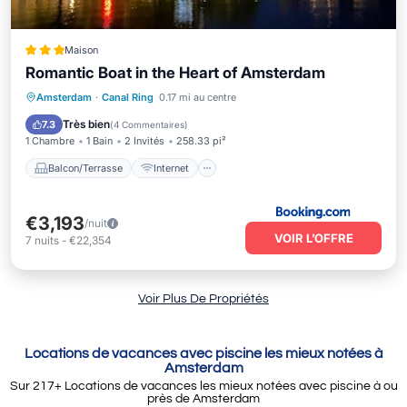
Maison
Romantic Boat in the Heart of Amsterdam
Balcon/Terrasse
Internet
Amsterdam
·
Canal Ring
0.17 mi au centre
Adapté aux enfants
Sécurité/Sûreté
Très bien
7.3
(
4 Commentaires
)
1 Chambre
1 Bain
2 Invités
258.33 pi²
Balcon/Terrasse
Internet
€3,193
/nuit
VOIR L’OFFRE
7
nuits
-
€22,354
Voir Plus De Propriétés
Locations de vacances avec piscine les mieux notées à
Amsterdam
Sur
217
+ Locations de vacances les mieux notées avec piscine à ou
près de Amsterdam