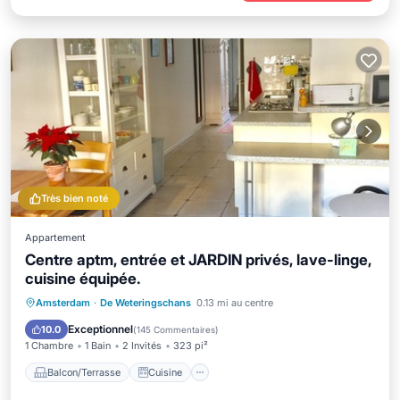
Très bien noté
Appartement
Centre aptm, entrée et JARDIN privés, lave-linge,
cuisine équipée.
Balcon/Terrasse
Cuisine
Internet
Amsterdam
·
De Weteringschans
0.13 mi au centre
Blanchisserie
Exceptionnel
10.0
(
145 Commentaires
)
1 Chambre
1 Bain
2 Invités
323 pi²
Balcon/Terrasse
Cuisine