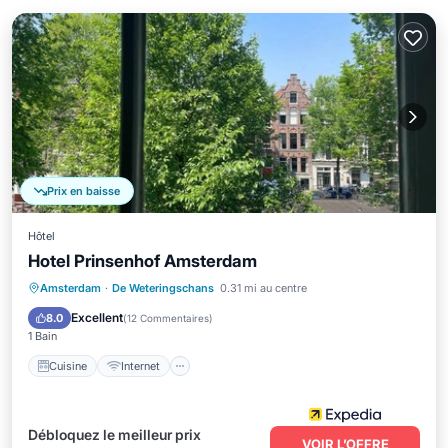
Prix en baisse
Hôtel
Hotel Prinsenhof Amsterdam
Cuisine
Internet
Adapté aux enfants
Amsterdam
·
De Weteringschans
0.31 mi au centre
TV
Excellent
8.0
(
12 Commentaires
)
1 Bain
Cuisine
Internet
Débloquez le meilleur prix
VOIR L’OFFRE