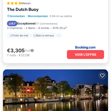
Maison
The Dutch Buoy
Front de mer
Bain à remous
Amsterdam
·
Monnickendam
0.94 mi au centre
Petit-déjeuner
Parking
Exceptionnel
9.7
(
17 Commentaires
)
3 Chambres
2 Bains
6 Invités
1076.39 pi²
Front de mer
Bain à remous
€3,305
/nuit
VOIR L’OFFRE
7
nuits
-
€23,138