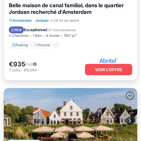
Belle maison de canal familial, dans le quartier
Jordaan recherché d'Amsterdam
Parking
Piscine
Balcon/Terrasse
Amsterdam
·
Jordaan
0.28 mi au centre
Cuisine
Exceptionnel
10.0
(
37 Commentaires
)
2 Chambres
1 Bain
4 Invités
1507 pi²
Parking
Piscine
€935
/nuit
VOIR L’OFFRE
7
nuits
-
€6,544