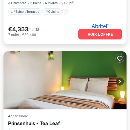
3 Chambres
2 Bains
6 Invités
2153 pi²
Balcon/Terrasse
Cuisine
€4,353
/nuit
VOIR L’OFFRE
7
nuits
-
€30,468
Appartement
Prinsenhuis - Tea Leaf
Climatisation
Internet