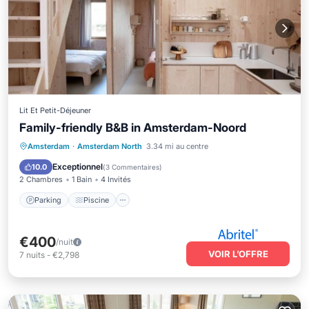
Lit Et Petit-Déjeuner
Family-friendly B&B in Amsterdam-Noord
Parking
Piscine
Cuisine
Amsterdam
·
Amsterdam North
3.34 mi au centre
Internet
Exceptionnel
10.0
(
3 Commentaires
)
2 Chambres
1 Bain
4 Invités
Parking
Piscine
€400
/nuit
VOIR L’OFFRE
7
nuits
-
€2,798