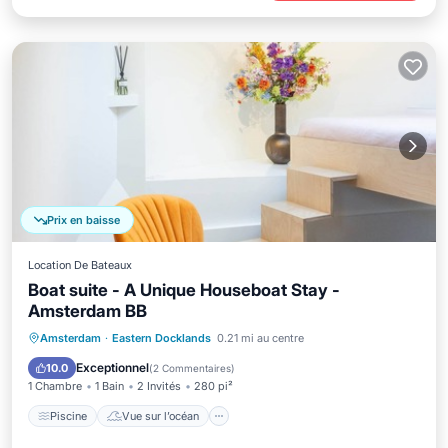
Prix en baisse
Location De Bateaux
Boat suite - A Unique Houseboat Stay -
Amsterdam BB
Piscine
Vue sur l’océan
Amsterdam
·
Eastern Docklands
0.21 mi au centre
Balcon/Terrasse
Vue
Exceptionnel
10.0
(
2 Commentaires
)
1 Chambre
1 Bain
2 Invités
280 pi²
Piscine
Vue sur l’océan