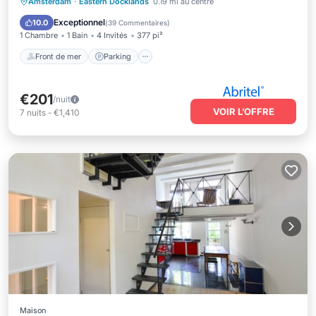
Front de mer
Parking
Piscine
Amsterdam
·
Eastern Docklands
0.19 mi au centre
Vue sur l’océan
Exceptionnel
10.0
(
39 Commentaires
)
1 Chambre
1 Bain
4 Invités
377 pi²
Front de mer
Parking
€201
/nuit
VOIR L’OFFRE
7
nuits
-
€1,410
Maison