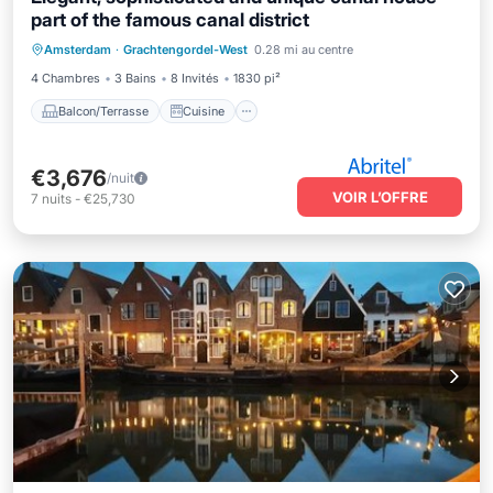
part of the famous canal district
Balcon/Terrasse
Cuisine
Internet
Amsterdam
·
Grachtengordel-West
0.28 mi au centre
Adapté aux enfants
4 Chambres
3 Bains
8 Invités
1830 pi²
Balcon/Terrasse
Cuisine
€3,676
/nuit
VOIR L’OFFRE
7
nuits
-
€25,730