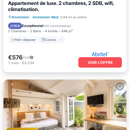
Appartement de luxe. 2 chambres, 2 SDB, wifi,
climatisation.
Petit-déjeuner
Cuisine
Amsterdam
·
Amsterdam West
0.84 mi au centre
Climatisation
Internet
Exceptionnel
10.0
(
125 Commentaires
)
2 Chambres
2 Bains
4 Invités
646 pi²
Petit-déjeuner
Cuisine
€576
/nuit
VOIR L’OFFRE
7
nuits
-
€4,034