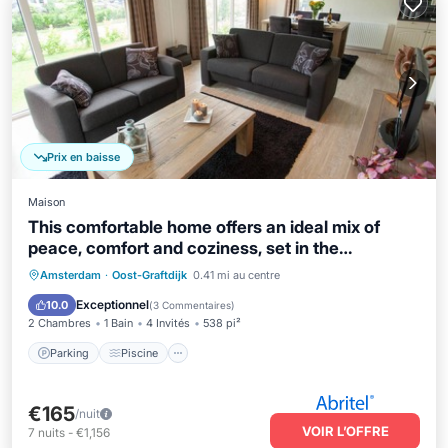
Prix en baisse
Maison
This comfortable home offers an ideal mix of
peace, comfort and coziness, set in the
characteristic polder landscape of North Holland.
Parking
Piscine
Balcon/Terrasse
Amsterdam
·
Oost-Graftdijk
0.41 mi au centre
Here you can enjoy relaxed days together,
Cuisine
Exceptionnel
10.0
(
3 Commentaires
)
surrounded by nature and wide open spaces.
2 Chambres
1 Bain
4 Invités
538 pi²
Parking
Piscine
€165
/nuit
VOIR L’OFFRE
7
nuits
-
€1,156