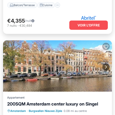
Balcon/Terrasse
Cuisine
€4,355
/nuit
VOIR L’OFFRE
7
nuits
-
€30,484
Appartement
200SQM Amsterdam center luxury on Singel
Balcon/Terrasse
Cuisine
Internet
Amsterdam
·
Burgwallen Nieuwe Zijde
0.08 mi au centre
Adapté aux enfants