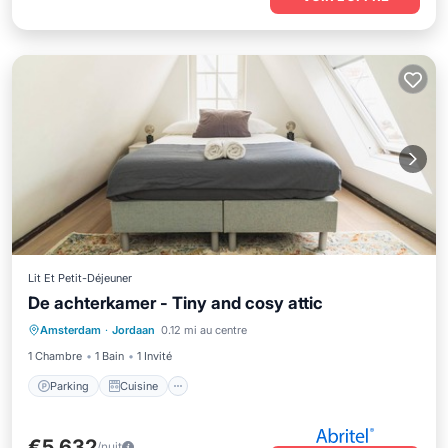
Lit Et Petit-Déjeuner
De achterkamer - Tiny and cosy attic
Parking
Cuisine
Internet
Amsterdam
·
Jordaan
0.12 mi au centre
Blanchisserie
1 Chambre
1 Bain
1 Invité
Parking
Cuisine
€5,632
/nuit