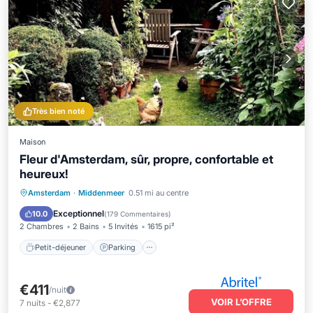
Très bien noté
Maison
Fleur d'Amsterdam, sûr, propre, confortable et
heureux!
Petit-déjeuner
Parking
Amsterdam
·
Middenmeer
0.51 mi au centre
Balcon/Terrasse
Cuisine
Exceptionnel
10.0
(
179 Commentaires
)
2 Chambres
2 Bains
5 Invités
1615 pi²
Petit-déjeuner
Parking
€411
/nuit
VOIR L’OFFRE
7
nuits
-
€2,877