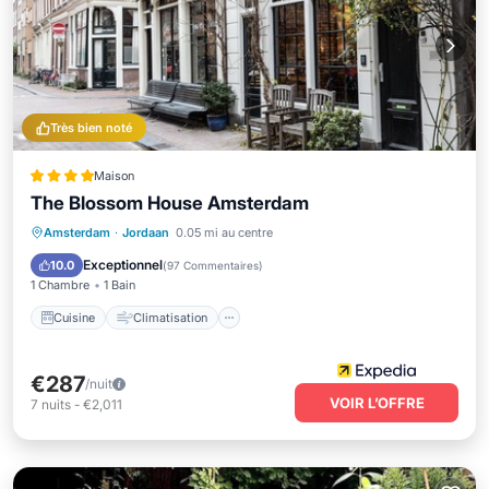
Très bien noté
Maison
The Blossom House Amsterdam
Cuisine
Climatisation
Internet
Amsterdam
·
Jordaan
0.05 mi au centre
Bar
Exceptionnel
10.0
(
97 Commentaires
)
1 Chambre
1 Bain
Cuisine
Climatisation
€287
/nuit
VOIR L’OFFRE
7
nuits
-
€2,011