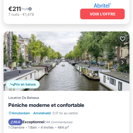
€211
/nuit
VOIR L’OFFRE
7
nuits
-
€1,478
Prix en baisse
Location De Bateaux
Péniche moderne et confortable
Balcon/Terrasse
Cuisine
Amsterdam
·
Amstelveld
0.17 mi au centre
Climatisation
Internet
Exceptionnel
10.0
(
144 Commentaires
)
1 Chambre
1 Bain
4 Invités
484 pi²