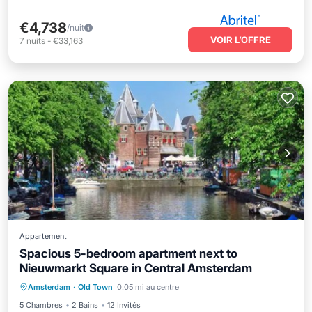
€4,738
/nuit
VOIR L’OFFRE
7
nuits
-
€33,163
Appartement
Spacious 5-bedroom apartment next to
Nieuwmarkt Square in Central Amsterdam
Balcon/Terrasse
Cuisine
Amsterdam
·
Old Town
0.05 mi au centre
Climatisation
Internet
5 Chambres
2 Bains
12 Invités