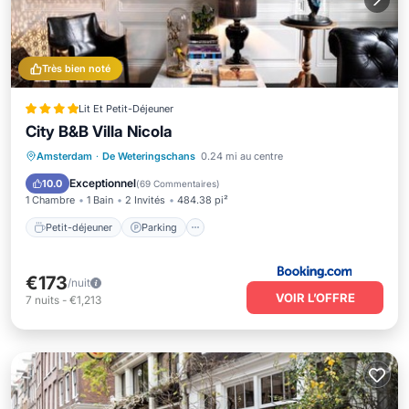
Très bien noté
Lit Et Petit-Déjeuner
City B&B Villa Nicola
Petit-déjeuner
Parking
Vue
Amsterdam
·
De Weteringschans
0.24 mi au centre
Climatisation
Exceptionnel
10.0
(
69 Commentaires
)
1 Chambre
1 Bain
2 Invités
484.38 pi²
Petit-déjeuner
Parking
€173
/nuit
VOIR L’OFFRE
7
nuits
-
€1,213