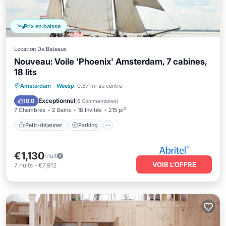
Prix en baisse
Location De Bateaux
Nouveau: Voile 'Phoenix' Amsterdam, 7 cabines,
18 lits
Petit-déjeuner
Parking
Piscine
Amsterdam
·
Weesp
0.87 mi au centre
Balcon/Terrasse
Exceptionnel
10.0
(
6 Commentaires
)
7 Chambres
2 Bains
18 Invités
215 pi²
Petit-déjeuner
Parking
€1,130
/nuit
VOIR L’OFFRE
7
nuits
-
€7,912