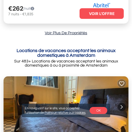
€262
/nuit
VOIR L’OFFRE
7
nuits
-
€1,835
Voir Plus De Propriétés
Locations de vacances acceptant les animaux
domestiques à Amsterdam
Sur
483
+ Locations de vacances acceptant les animaux
domestiques à ou à proximité de Amsterdam
En naviguant sur le site, vous acceptez
OK
l'utilisation de
Politique relative aux cookies
.