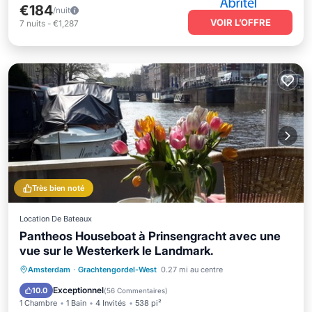
€184
/nuit
VOIR L’OFFRE
7
nuits
-
€1,287
Très bien noté
Location De Bateaux
Pantheos Houseboat à Prinsengracht avec une
vue sur le Westerkerk le Landmark.
Piscine
Balcon/Terrasse
Cuisine
Amsterdam
·
Grachtengordel-West
0.27 mi au centre
Climatisation
Exceptionnel
10.0
(
56 Commentaires
)
1 Chambre
1 Bain
4 Invités
538 pi²