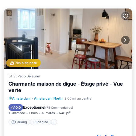
Très bien noté
Lit Et Petit-Déjeuner
Charmante maison de digue - Étage privé - Vue
verte
Parking
Piscine
Balcon/Terrasse
Amsterdam
·
Amsterdam North
2.05 mi au centre
Cuisine
Exceptionnel
10.0
(
78 Commentaires
)
1 Chambre
1 Bain
4 Invités
646 pi²
Parking
Piscine