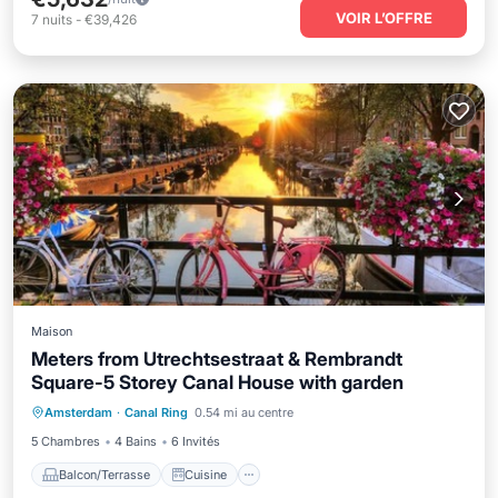
VOIR L’OFFRE
7
nuits
-
€39,426
Maison
Meters from Utrechtsestraat & Rembrandt
Square-5 Storey Canal House with garden
Balcon/Terrasse
Cuisine
Amsterdam
·
Canal Ring
0.54 mi au centre
Climatisation
Internet
5 Chambres
4 Bains
6 Invités
Balcon/Terrasse
Cuisine