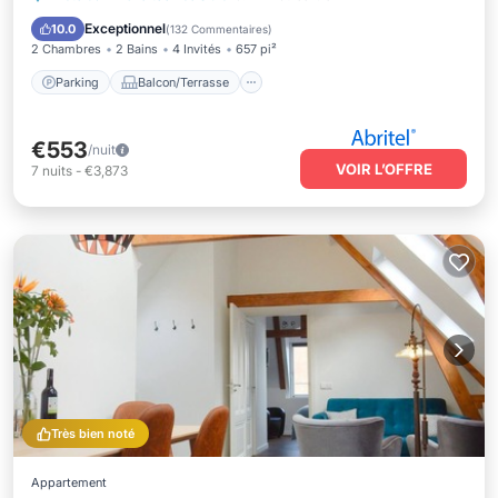
Climatisation
Exceptionnel
10.0
(
132 Commentaires
)
2 Chambres
2 Bains
4 Invités
657 pi²
Parking
Balcon/Terrasse
€553
/nuit
VOIR L’OFFRE
7
nuits
-
€3,873
Très bien noté
Appartement