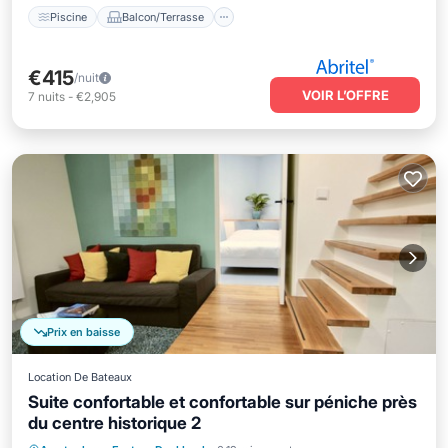
Piscine
Balcon/Terrasse
€415
/nuit
VOIR L’OFFRE
7
nuits
-
€2,905
Prix en baisse
Location De Bateaux
Suite confortable et confortable sur péniche près
du centre historique 2