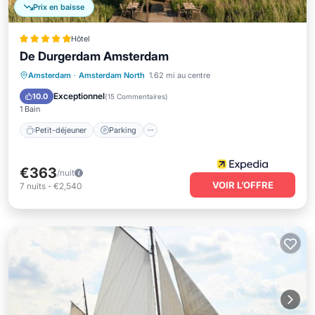
Prix en baisse
Hôtel
De Durgerdam Amsterdam
Petit-déjeuner
Parking
Piscine
Amsterdam
·
Amsterdam North
1.62 mi au centre
Spa
Exceptionnel
10.0
(
15 Commentaires
)
1 Bain
Petit-déjeuner
Parking
€363
/nuit
VOIR L’OFFRE
7
nuits
-
€2,540