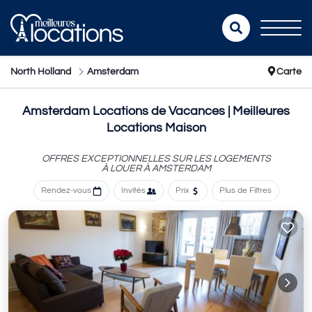
North Holland
Amsterdam
Carte
Amsterdam Locations de Vacances | Meilleures
Locations Maison
OFFRES EXCEPTIONNELLES SUR LES LOGEMENTS
À LOUER À AMSTERDAM
Rendez-vous
Invités
Prix
Plus de Filtres