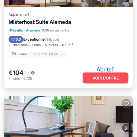
Appartement
Misterhost Suite Alameda
Cuisine
Climatisation
Internet
Seville
·
Alameda
0.08 mi au centre
Animaux acceptés
Exceptionnel
10.0
(
1 Revue
)
2 Chambres
1 Bain
4 Invités
818 pi²
Cuisine
Climatisation
€104
/nuit
VOIR L’OFFRE
7
nuits
-
€725