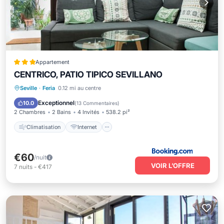
Appartement
CENTRICO, PATIO TIPICO SEVILLANO
Climatisation
Internet
Seville
·
Feria
0.12 mi au centre
Adapté aux enfants
Exceptionnel
10.0
(
13 Commentaires
)
2 Chambres
2 Bains
4 Invités
538.2 pi²
Climatisation
Internet
€60
/nuit
VOIR L’OFFRE
7
nuits
-
€417