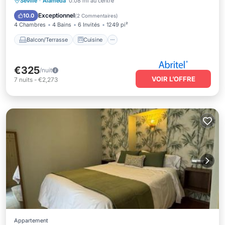
Balcon/Terrasse
Cuisine
Seville
·
Alameda
0.08 mi au centre
Climatisation
Internet
Exceptionnel
10.0
(
2 Commentaires
)
4 Chambres
4 Bains
6 Invités
1249 pi²
Balcon/Terrasse
Cuisine
€325
/nuit
VOIR L’OFFRE
7
nuits
-
€2,273
Appartement