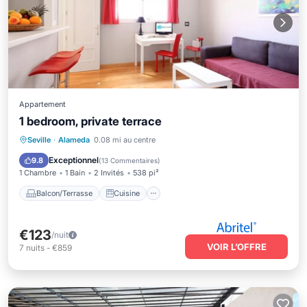
Appartement
1 bedroom, private terrace
Balcon/Terrasse
Cuisine
Seville
·
Alameda
0.08 mi au centre
Climatisation
Internet
Exceptionnel
9.8
(
13 Commentaires
)
1 Chambre
1 Bain
2 Invités
538 pi²
Balcon/Terrasse
Cuisine
€123
/nuit
VOIR L’OFFRE
7
nuits
-
€859