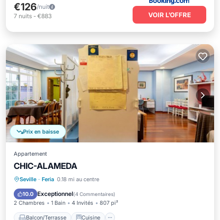
€126
/nuit
VOIR L’OFFRE
7
nuits
-
€883
Prix en baisse
Appartement
CHIC-ALAMEDA
Balcon/Terrasse
Cuisine
Seville
·
Feria
0.18 mi au centre
Climatisation
Internet
Exceptionnel
10.0
(
4 Commentaires
)
2 Chambres
1 Bain
4 Invités
807 pi²
Balcon/Terrasse
Cuisine