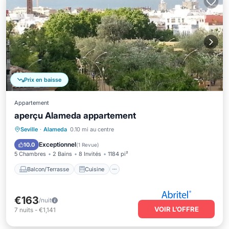
Prix en baisse
Appartement
aperçu Alameda appartement
Balcon/Terrasse
Cuisine
Seville
·
Alameda
0.10 mi au centre
Climatisation
Internet
Exceptionnel
10.0
(
1 Revue
)
5 Chambres
2 Bains
8 Invités
1184 pi²
Balcon/Terrasse
Cuisine
€163
/nuit
VOIR L’OFFRE
7
nuits
-
€1,141