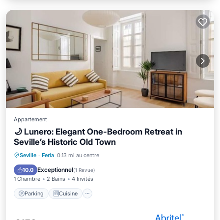
Appartement
🌙 Lunero: Elegant One-Bedroom Retreat in
Seville’s Historic Old Town
Parking
Cuisine
Climatisation
Seville
·
Feria
0.13 mi au centre
Internet
Exceptionnel
10.0
(
1 Revue
)
1 Chambre
2 Bains
4 Invités
Parking
Cuisine