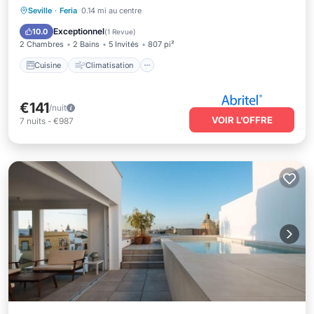
Cuisine
Climatisation
Internet
Seville
·
Feria
0.14 mi au centre
Animaux acceptés
Exceptionnel
10.0
(
1 Revue
)
2 Chambres
2 Bains
5 Invités
807 pi²
Cuisine
Climatisation
€141
/nuit
VOIR L’OFFRE
7
nuits
-
€987