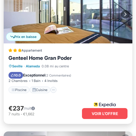
Prix en baisse
Appartement
Genteel Home Gran Poder
Piscine
Cuisine
Climatisation
Seville
·
Alameda
0.08 mi au centre
Internet
Exceptionnel
10.0
(
2 Commentaires
)
2 Chambres
1 Bain
4 Invités
Piscine
Cuisine
€237
/nuit
VOIR L’OFFRE
7
nuits
-
€1,662