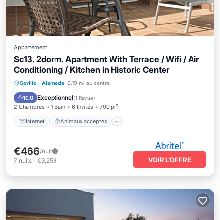
Appartement
Sc13. 2dorm. Apartment With Terrace / Wifi / Air
Conditioning / Kitchen in Historic Center
Internet
Animaux acceptés
Seville
·
Alameda
0.19 mi au centre
Adapté aux enfants
Sécurité/Sûreté
Exceptionnel
10.0
(
1 Revue
)
2 Chambres
1 Bain
6 Invités
700 pi²
Internet
Animaux acceptés
€466
/nuit
VOIR L’OFFRE
7
nuits
-
€3,259