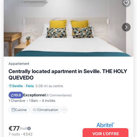
Appartement
Centrally located apartment in Seville. THE HOLY
QUEVEDO
Cuisine
Climatisation
Internet
Seville
·
Feria
0.08 mi au centre
Adapté aux enfants
Exceptionnel
10.0
(
6 Commentaires
)
1 Chambre
1 Bain
4 Invités
Cuisine
Climatisation
€77
/nuit
VOIR L’OFFRE
7
nuits
-
€542