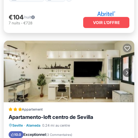
€104
/nuit
VOIR L’OFFRE
7
nuits
-
€728
Appartement
Apartamento-loft centro de Sevilla
Climatisation
Internet
Seville
·
Alameda
0.24 mi au centre
Adapté aux enfants
Sécurité/Sûreté
Exceptionnel
10.0
(
3 Commentaires
)