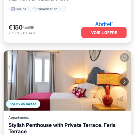
1 Chambre
1 Bain
4 Invités
646 pi²
Cuisine
Climatisation
€150
/nuit
VOIR L’OFFRE
7
nuits
-
€1,049
Prix en baisse
Appartement
Stylish Penthouse with Private Terrace. Feria
Terrace