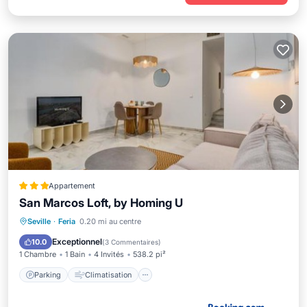
Appartement
San Marcos Loft, by Homing U
Parking
Climatisation
Internet
Seville
·
Feria
0.20 mi au centre
Adapté aux enfants
Exceptionnel
10.0
(
3 Commentaires
)
1 Chambre
1 Bain
4 Invités
538.2 pi²
Parking
Climatisation