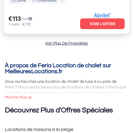
Cuisine
Climatisation
€113
/nuit
VOIR L’OFFRE
7
nuits
-
€791
Voir Plus De Propriétés
À propos de Feria Location de chalet sur
MeilleuresLocations.fr
Vous recherchez une location de chalet de luxe à ou près de
Feria ? Nous avons beaucoup de locations de chalets à Feria que
vous pouvez réserver sans aucun problème, à la fois pendant la
Montre Plus
saison d'hiver et d'été. Ces locations disposent de chambres
luxueuses, ainsi que d'autres équipements de base pour vous
Découvrez Plus d'Offres Spéciales
offrir un confort optimal. En plus d'avoir les meilleures cabanes à
louer à Feria, il y a beaucoup de choses que vous pouvez faire à
proximité Feria qui vous garantirait la meilleure expérience de
voyage.
Locations de maisons à la plage