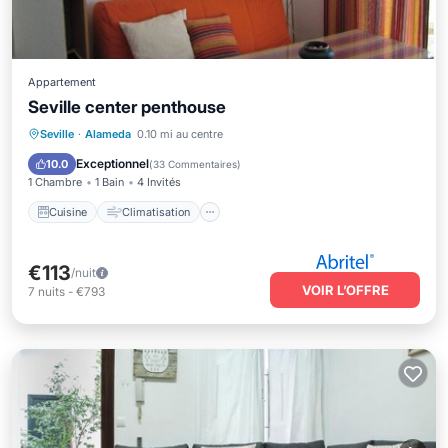
Appartement
Seville center penthouse
Cuisine
Climatisation
Internet
Seville
·
Alameda
0.10 mi au centre
Adapté aux enfants
Exceptionnel
10.0
(
33 Commentaires
)
1 Chambre
1 Bain
4 Invités
Cuisine
Climatisation
€113
/nuit
VOIR L’OFFRE
7
nuits
-
€793