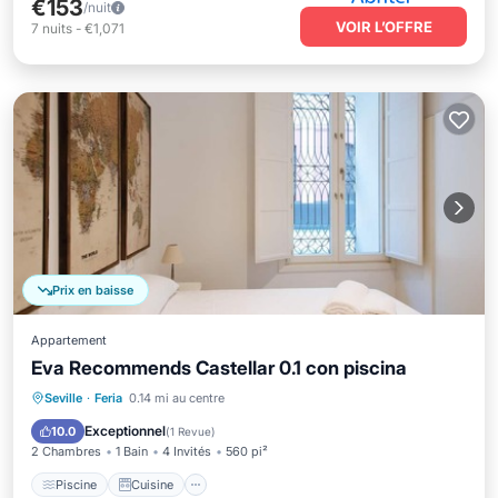
€153
/nuit
VOIR L’OFFRE
7
nuits
-
€1,071
Prix en baisse
Appartement
Eva Recommends Castellar 0.1 con piscina
Piscine
Cuisine
Climatisation
Seville
·
Feria
0.14 mi au centre
Internet
Exceptionnel
10.0
(
1 Revue
)
2 Chambres
1 Bain
4 Invités
560 pi²
Piscine
Cuisine