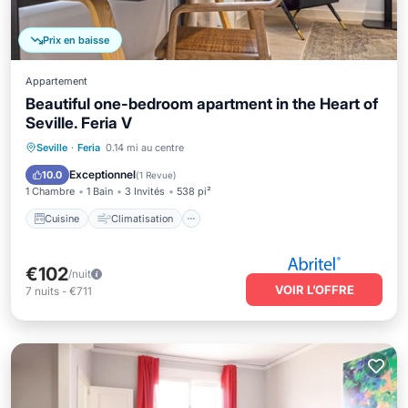
Prix en baisse
Appartement
Beautiful one-bedroom apartment in the Heart of
Seville. Feria V
Cuisine
Climatisation
Internet
Seville
·
Feria
0.14 mi au centre
Animaux acceptés
Exceptionnel
10.0
(
1 Revue
)
1 Chambre
1 Bain
3 Invités
538 pi²
Cuisine
Climatisation
€102
/nuit
VOIR L’OFFRE
7
nuits
-
€711