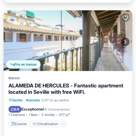
Prix en baisse
Maison
ALAMEDA DE HERCULES - Fantastic apartment
located in Seville with free WiFi.
Cuisine
Climatisation
Internet
Seville
·
Alameda
0.07 mi au centre
Adapté aux enfants
Exceptionnel
9.6
(
8 Commentaires
)
1 Chambre
1 Bain
2 Invités
377 pi²
Cuisine
Climatisation