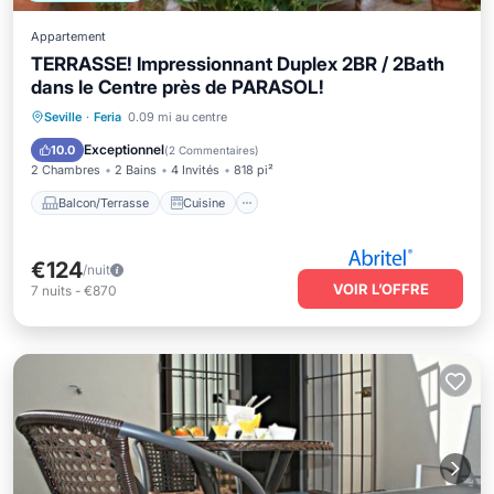
Appartement
TERRASSE! Impressionnant Duplex 2BR / 2Bath
dans le Centre près de PARASOL!
Balcon/Terrasse
Cuisine
Seville
·
Feria
0.09 mi au centre
Climatisation
Internet
Exceptionnel
10.0
(
2 Commentaires
)
2 Chambres
2 Bains
4 Invités
818 pi²
Balcon/Terrasse
Cuisine
€124
/nuit
VOIR L’OFFRE
7
nuits
-
€870