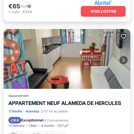
€65
/nuit
VOIR L’OFFRE
7
nuits
-
€454
Appartement
APPARTEMENT NEUF ALAMEDA DE HERCULES
Cuisine
Climatisation
Internet
Seville
·
Alameda
0.07 mi au centre
Adapté aux enfants
Exceptionnel
9.6
(
4 Commentaires
)
1 Chambre
1 Bain
4 Invités
527 pi²