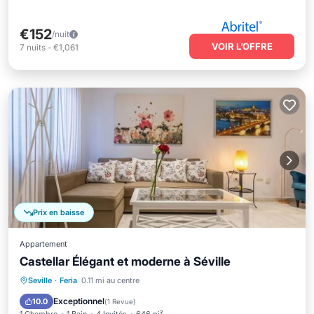
€152
/nuit
VOIR L’OFFRE
7
nuits
-
€1,061
Prix en baisse
Appartement
Castellar Élégant et moderne à Séville
Cuisine
Climatisation
Internet
Seville
·
Feria
0.11 mi au centre
Blanchisserie
Exceptionnel
10.0
(
1 Revue
)