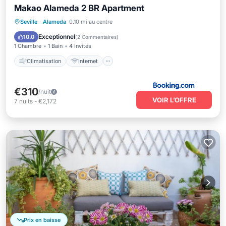
Makao Alameda 2 BR Apartment
Climatisation
Internet
Seville
·
Alameda
0.10 mi au centre
Adapté aux enfants
Sécurité/Sûreté
Exceptionnel
10.0
(
2 Commentaires
)
1 Chambre
1 Bain
4 Invités
Climatisation
Internet
€310
/nuit
VOIR L’OFFRE
7
nuits
-
€2,172
Prix en baisse