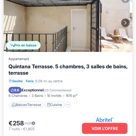
Prix en baisse
Appartement
Quintana Terrasse. 5 chambres, 3 salles de bains,
terrasse
Balcon/Terrasse
Cuisine
Seville
·
Feria
0.08 mi au centre
Climatisation
Internet
Exceptionnel
9.6
(
23 Commentaires
)
6 Chambres
3 Bains
10 Invités
1615 pi²
Balcon/Terrasse
Cuisine
€258
/nuit
VOIR L’OFFRE
7
nuits
-
€1,805