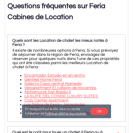
Questions fréquentes sur Feria
Cabines de Location
Quels sont les Location de chalet les mieux notés à
Feria ?
Il existe de nombreuses options à Feria. Si vous prévoyez
de séjourner dans la région de Feria, envisagez de
réserver pour quelques nuits dans l'une de ces propriétés
qui ont été classées parmi les meilleurs Location de
chalet à Feria :
Encantador Estudio en el centro
Genteel Home Feria
Selecta Casa central Alameda
Veoapartment El callejón de Inocentes
Alohamundi San Basilio II
LA SUITE DEL CONDE LUXURY SUITES
Cozy Center Apartment
Los Patios de Feria - Jacarandas
Los Patios de Feria - Azahar
En naviguant sur le site, vous acceptez
OK
Los Patios de Feria - Secret Garden
l'utilisation de
Politique relative aux cookies
.
Quel est le coût pour louer un chalet à Feria ou à