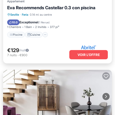
Appartement
Eva Recommends Castellar 0.3 con piscina
Piscine
Cuisine
Climatisation
Seville
·
Feria
0.14 mi au centre
Internet
Exceptionnel
10.0
(
1 Revue
)
1 Chambre
1 Bain
2 Invités
377 pi²
Piscine
Cuisine
€129
/nuit
VOIR L’OFFRE
7
nuits
-
€900