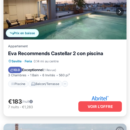
Prix en baisse
Appartement
Eva Recommends Castellar 2 con piscina
Piscine
Balcon/Terrasse
Cuisine
Seville
·
Feria
0.14 mi au centre
Climatisation
Exceptionnel
10.0
(
1 Revue
)
3 Chambres
1 Bain
6 Invités
560 pi²
Piscine
Balcon/Terrasse
€183
/nuit
VOIR L’OFFRE
7
nuits
-
€1,283