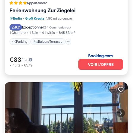
Appartement
Ferienwohnung Zur Ziegelei
Parking
Balcon/Terrasse
Vue
Berlin
·
Groß Kreutz
1.90 mi au centre
Internet
Exceptionnel
9.7
(
34 Commentaires
)
1 Chambre
1 Bain
4 Invités
645.83 pi²
Parking
Balcon/Terrasse
€83
/nuit
VOIR L’OFFRE
7
nuits
-
€579