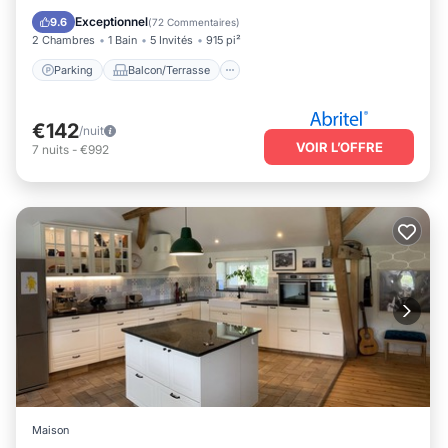
Internet
Exceptionnel
9.6
(
72 Commentaires
)
2 Chambres
1 Bain
5 Invités
915 pi²
Parking
Balcon/Terrasse
€142
/nuit
VOIR L’OFFRE
7
nuits
-
€992
Maison