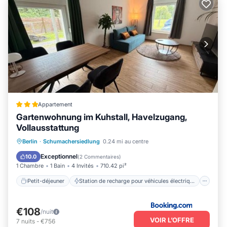
Appartement
Gartenwohnung im Kuhstall, Havelzugang,
Vollausstattung
Petit-déjeuner
Station de recharge pour véhicules électriques
Berlin
·
Schumachersiedlung
0.24 mi au centre
Parking
Balcon/Terrasse
Exceptionnel
10.0
(
2 Commentaires
)
1 Chambre
1 Bain
4 Invités
710.42 pi²
Petit-déjeuner
Station de recharge pour véhicules électriques
€108
/nuit
VOIR L’OFFRE
7
nuits
-
€756