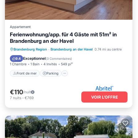
Appartement
Ferienwohnung/app. für 4 Gäste mit 51m² in
Brandenburg an der Havel
Front de mer
Parking
Brandenburg Region
·
Brandenburg an der Havel
0.74 mi au centre
Vue sur l’océan
Balcon/Terrasse
Exceptionnel
9.4
(
3 Commentaires
)
1 Chambre
1 Bain
4 Invités
549 pi²
Front de mer
Parking
€110
/nuit
VOIR L’OFFRE
7
nuits
-
€769