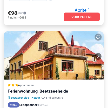
€98
/nuit
VOIR L’OFFRE
7
nuits
-
€688
Appartement
Ferienwohnung, Beetzseeheide
Parking
Balcon/Terrasse
Beetzseeheide
·
Ketzur
0.45 mi au centre
Animaux acceptés
Adapté aux enfants
Exceptionnel
10.0
(
1 Revue
)