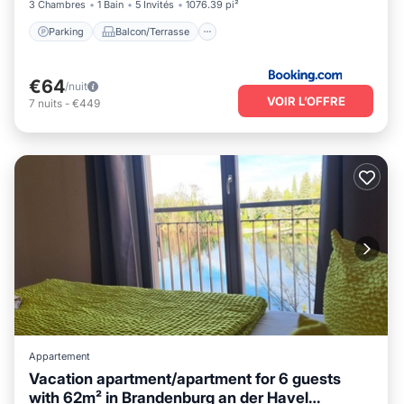
3 Chambres
1 Bain
5 Invités
1076.39 pi²
Parking
Balcon/Terrasse
€64
/nuit
VOIR L’OFFRE
7
nuits
-
€449
Appartement
Vacation apartment/apartment for 6 guests
with 62m² in Brandenburg an der Havel