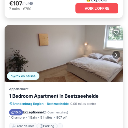
€107
/nuit
VOIR L’OFFRE
7
nuits
-
€750
Prix en baisse
Appartement
1 Bedroom Apartment in Beetzseeheide
Front de mer
Parking
Brandenburg Region
·
Beetzseeheide
0.09 mi au centre
Vue sur l’océan
Balcon/Terrasse
Exceptionnel
10.0
(
5 Commentaires
)
1 Chambre
1 Bain
5 Invités
807 pi²
Front de mer
Parking