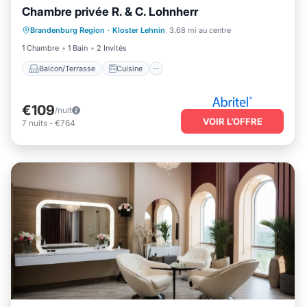
Chambre privée R. & C. Lohnherr
Balcon/Terrasse
Cuisine
Internet
Brandenburg Region
·
Kloster Lehnin
3.68 mi au centre
Adapté aux enfants
1 Chambre
1 Bain
2 Invités
Balcon/Terrasse
Cuisine
€109
/nuit
VOIR L’OFFRE
7
nuits
-
€764