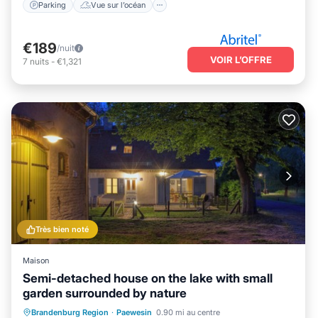
Parking
Vue sur l’océan
€189
/nuit
VOIR L’OFFRE
7
nuits
-
€1,321
Très bien noté
Maison
Semi-detached house on the lake with small
garden surrounded by nature
Parking
Balcon/Terrasse
Cuisine
Brandenburg Region
·
Paewesin
0.90 mi au centre