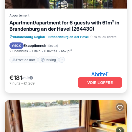
Appartement
Apartment/apartment for 6 guests with 61m² in
Brandenburg an der Havel (264430)
Front de mer
Parking
Brandenburg Region
·
Brandenburg an der Havel
0.74 mi au centre
Vue sur l’océan
Balcon/Terrasse
Exceptionnel
10.0
(
1 Revue
)
2 Chambres
1 Bain
6 Invités
657 pi²
Front de mer
Parking
€181
/nuit
VOIR L’OFFRE
7
nuits
-
€1,269