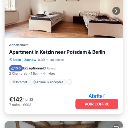
Appartement
Apartment in Ketzin near Potsdam & Berlin
Internet
Animaux acceptés
Berlin
·
Zachow
0.39 mi au centre
Adapté aux enfants
Blanchisserie
Exceptionnel
10.0
(
1 Revue
)
2 Chambres
1 Bain
4 Invités
Internet
Animaux acceptés
€142
/nuit
VOIR L’OFFRE
7
nuits
-
€993