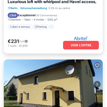
Luxurious loft with whirlpool and Havel access,
Bain à remous
Parking
Berlin
·
Schumachersiedlung
0.26 mi au centre
Vue sur l’océan
Balcon/Terrasse
Exceptionnel
9.6
(
30 Commentaires
)
1 Chambre
1 Bain
4 Invités
1292 pi²
Bain à remous
Parking
€231
/nuit
VOIR L’OFFRE
7
nuits
-
€1,619