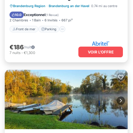
(264429)
Front de mer
Parking
Brandenburg Region
·
Brandenburg an der Havel
0.74 mi au centre
Vue sur l’océan
Balcon/Terrasse
Exceptionnel
10.0
(
1 Revue
)
2 Chambres
1 Bain
6 Invités
667 pi²
Front de mer
Parking
€186
/nuit
VOIR L’OFFRE
7
nuits
-
€1,300