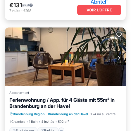
€131
/nuit
VOIR L’OFFRE
7
nuits
-
€918
Appartement
Ferienwohnung / App. für 4 Gäste mit 55m² in
Brandenburg an der Havel
Front de mer
Parking
Brandenburg Region
·
Brandenburg an der Havel
0.74 mi au centre
Vue sur l’océan
Vue
1 Chambre
1 Bain
4 Invités
592 pi²
Front de mer
Parking