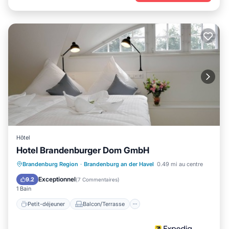
Hôtel
Hotel Brandenburger Dom GmbH
Petit-déjeuner
Balcon/Terrasse
Brandenburg Region
·
Brandenburg an der Havel
0.49 mi au centre
Internet
Adapté aux enfants
Exceptionnel
9.2
(
7 Commentaires
)
1 Bain
Petit-déjeuner
Balcon/Terrasse