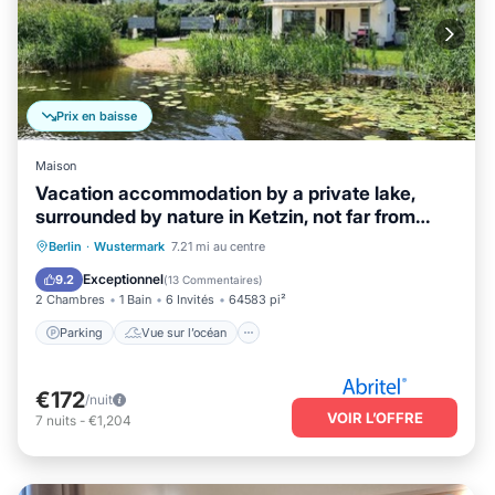
Prix en baisse
Maison
Vacation accommodation by a private lake,
surrounded by nature in Ketzin, not far from
Berlin
Parking
Vue sur l’océan
Berlin
·
Wustermark
7.21 mi au centre
Balcon/Terrasse
Vue
Exceptionnel
9.2
(
13 Commentaires
)
2 Chambres
1 Bain
6 Invités
64583 pi²
Parking
Vue sur l’océan
€172
/nuit
VOIR L’OFFRE
7
nuits
-
€1,204