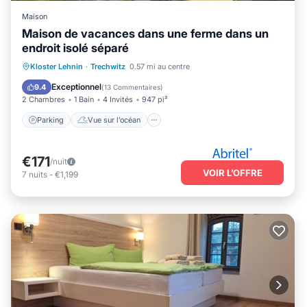
Maison
Maison de vacances dans une ferme dans un
endroit isolé séparé
Parking
Vue sur l’océan
Kloster Lehnin
·
Trechwitz
0.57 mi au centre
Balcon/Terrasse
Vue
Exceptionnel
9.4
(
13 Commentaires
)
2 Chambres
1 Bain
4 Invités
947 pi²
Parking
Vue sur l’océan
€171
/nuit
VOIR L’OFFRE
7
nuits
-
€1,199