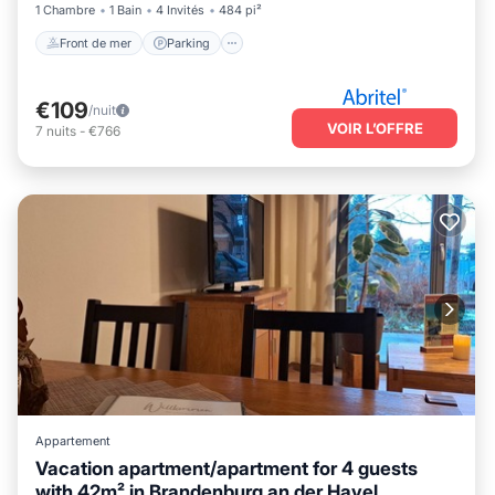
1 Chambre
1 Bain
4 Invités
484 pi²
Front de mer
Parking
€109
/nuit
VOIR L’OFFRE
7
nuits
-
€766
Appartement
Vacation apartment/apartment for 4 guests
with 42m² in Brandenburg an der Havel