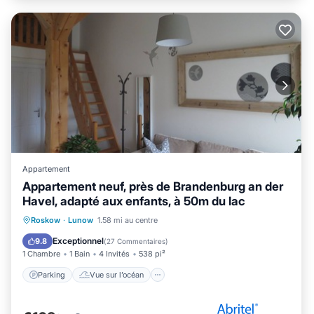
Appartement
Appartement neuf, près de Brandenburg an der
Havel, adapté aux enfants, à 50m du lac
Parking
Vue sur l’océan
Roskow
·
Lunow
1.58 mi au centre
Balcon/Terrasse
Vue
Exceptionnel
9.8
(
27 Commentaires
)
1 Chambre
1 Bain
4 Invités
538 pi²
Parking
Vue sur l’océan