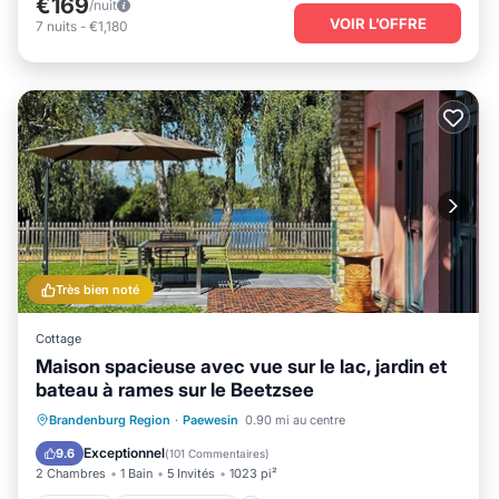
€169
/nuit
VOIR L’OFFRE
7
nuits
-
€1,180
Très bien noté
Cottage
Maison spacieuse avec vue sur le lac, jardin et
bateau à rames sur le Beetzsee
Parking
Vue sur l’océan
Brandenburg Region
·
Paewesin
0.90 mi au centre
Balcon/Terrasse
Vue
Exceptionnel
9.6
(
101 Commentaires
)
2 Chambres
1 Bain
5 Invités
1023 pi²