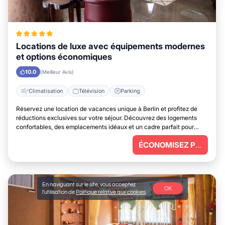
Locations de luxe avec équipements modernes
et options économiques
10.0
(Meilleur Avis)
Climatisation
Télévision
Parking
Réservez une location de vacances unique à Berlin et profitez de
réductions exclusives sur votre séjour. Découvrez des logements
confortables, des emplacements idéaux et un cadre parfait pour
vous détendre.
ÉCONOMISEZ PLUS
En naviguant sur le site, vous acceptez
OK
l'utilisation de
Politique relative aux cookies
.