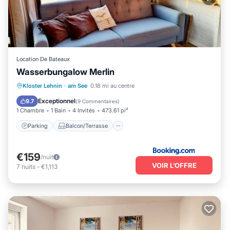
Location De Bateaux
Wasserbungalow Merlin
Parking
Balcon/Terrasse
Adapté aux enfants
Kloster Lehnin
·
am See
0.18 mi au centre
Barbecue/Cuisine en plein air
Exceptionnel
9.7
(
9 Commentaires
)
1 Chambre
1 Bain
4 Invités
473.61 pi²
Parking
Balcon/Terrasse
€159
/nuit
VOIR L’OFFRE
7
nuits
-
€1,113