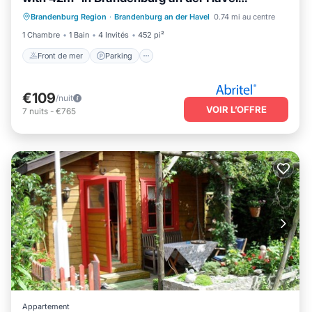
Front de mer
Parking
(264405)
Brandenburg Region
·
Brandenburg an der Havel
0.74 mi au centre
Vue sur l’océan
Vue
1 Chambre
1 Bain
4 Invités
452 pi²
Front de mer
Parking
€109
/nuit
VOIR L’OFFRE
7
nuits
-
€765
Appartement