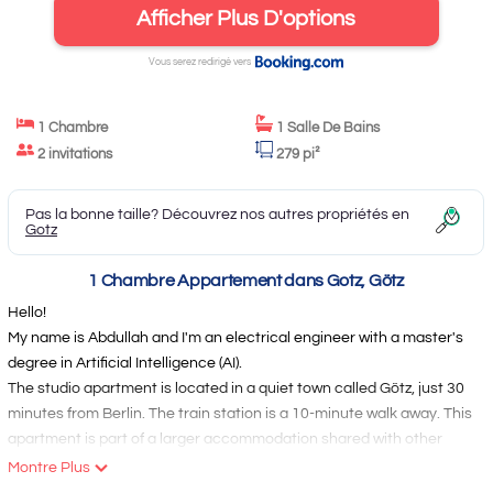
Afficher Plus D'options
Vous serez redirigé vers
1 Chambre
1 Salle De Bains
2 invitations
279 pi²
Pas la bonne taille? Découvrez nos autres propriétés en
Gotz
1 Chambre Appartement dans Gotz, Götz
Hello!
My name is Abdullah and I'm an electrical engineer with a master's
degree in Artificial Intelligence (AI).
The studio apartment is located in a quiet town called Götz, just 30
minutes from Berlin. The train station is a 10-minute walk away. This
apartment is part of a larger accommodation shared with other
students, creating a vibrant and friendly community. We have a big
Montre Plus
garden, a swimming pool, and we often organize fun activities