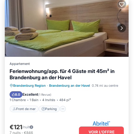
Appartement
Ferienwohnung/app. für 4 Gäste mit 45m² in
Brandenburg an der Havel
Front de mer
Parking
Brandenburg Region
·
Brandenburg an der Havel
0.74 mi au centre
Vue sur l’océan
Vue
Excellent
8.0
(
1 Revue
)
1 Chambre
1 Bain
4 Invités
484 pi²
Front de mer
Parking
€121
/nuit
VOIR L’OFFRE
7
nuits
-
€846