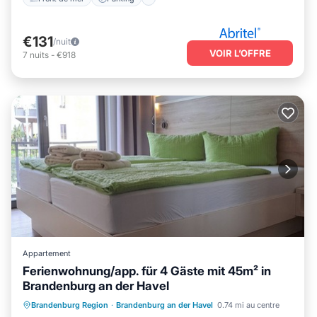
€131
/nuit
VOIR L’OFFRE
7
nuits
-
€918
Appartement
Ferienwohnung/app. für 4 Gäste mit 45m² in
Brandenburg an der Havel
Front de mer
Parking
Brandenburg Region
·
Brandenburg an der Havel
0.74 mi au centre
Vue sur l’océan
Balcon/Terrasse