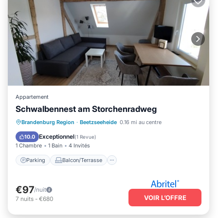
Appartement
Schwalbennest am Storchenradweg
Parking
Balcon/Terrasse
Cuisine
Brandenburg Region
·
Beetzseeheide
0.16 mi au centre
Internet
Exceptionnel
10.0
(
1 Revue
)
1 Chambre
1 Bain
4 Invités
Parking
Balcon/Terrasse
€97
/nuit
VOIR L’OFFRE
7
nuits
-
€680