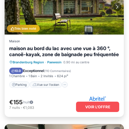
Très bien noté
Maison
maison au bord du lac avec une vue à 360 °,
canoë-kayak, zone de baignade peu fréquentée
Parking
Vue sur l’océan
Brandenburg Region
·
Paewesin
0.90 mi au centre
Balcon/Terrasse
Vue
Exceptionnel
10.0
(
110 Commentaires
)
1 Chambre
1 Bain
2 Invités
624 pi²
Parking
Vue sur l’océan
€155
/nuit
VOIR L’OFFRE
7
nuits
-
€1,083