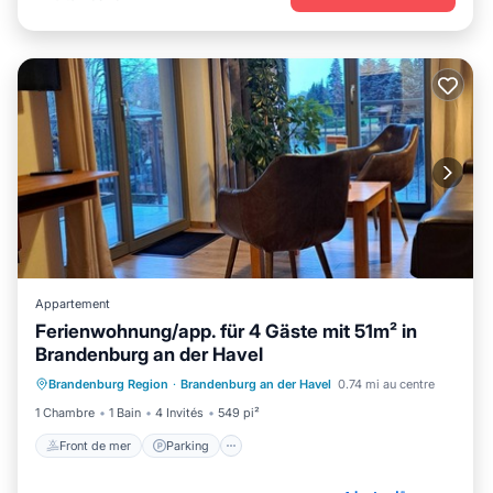
Appartement
Ferienwohnung/app. für 4 Gäste mit 51m² in
Brandenburg an der Havel
Front de mer
Parking
Brandenburg Region
·
Brandenburg an der Havel
0.74 mi au centre
Vue sur l’océan
Balcon/Terrasse
1 Chambre
1 Bain
4 Invités
549 pi²
Front de mer
Parking