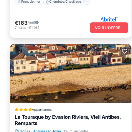
Front de mer
Cheminée/Chauffage
€163
/nuit
7
nuits
-
€1,144
VOIR L’OFFRE
Appartement
La Touraque by Evasion Riviera, Vieil Antibes,
Remparts
Bain à remous
Cheminée/Chauffage
Cannes
·
Antibes Old Town
0.19 mi au centre