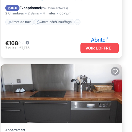
Vue sur l’océan
Balcon/Terrasse
Exceptionnel
10.0
(
24 Commentaires
)
2 Chambres
2 Bains
4 Invités
667 pi²
Front de mer
Cheminée/Chauffage
€168
/nuit
7
nuits
-
€1,175
VOIR L’OFFRE
Appartement