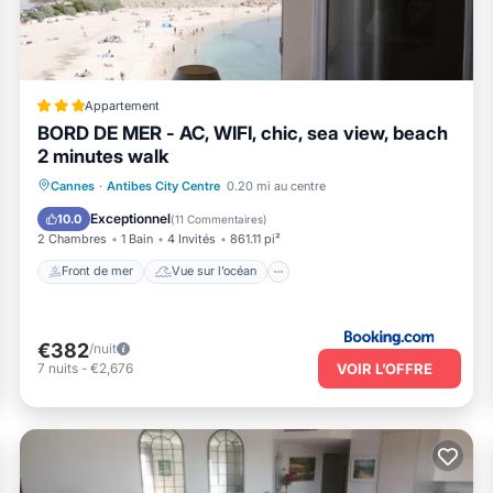
ghborhood, and the Antibes Old Town has interesting places to visit. If
h as places to visit and things to do nearby, you can check below to le
Appartement
BORD DE MER - AC, WIFI, chic, sea view, beach
2 minutes walk
Front de mer
Vue sur l’océan
Vue
Cannes
·
Antibes City Centre
0.20 mi au centre
Parking
Exceptionnel
10.0
(
11 Commentaires
)
2 Chambres
1 Bain
4 Invités
861.11 pi²
Front de mer
Vue sur l’océan
€382
/nuit
VOIR L’OFFRE
7
nuits
-
€2,676