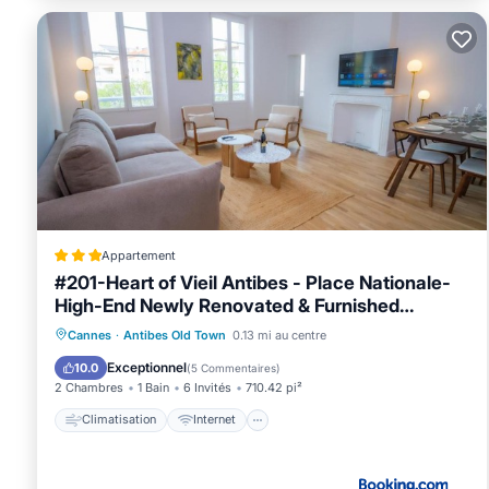
Appartement
#201-Heart of Vieil Antibes - Place Nationale-
High-End Newly Renovated & Furnished
Appartment
Climatisation
Internet
Cannes
·
Antibes Old Town
0.13 mi au centre
Adapté aux enfants
Sécurité/Sûreté
Exceptionnel
10.0
(
5 Commentaires
)
2 Chambres
1 Bain
6 Invités
710.42 pi²
Climatisation
Internet