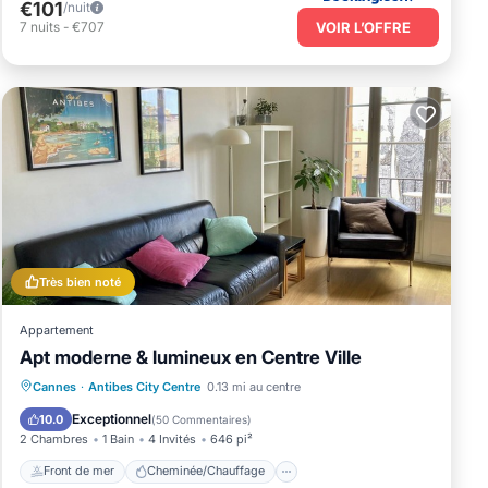
€101
/nuit
VOIR L’OFFRE
7
nuits
-
€707
Très bien noté
Appartement
Apt moderne & lumineux en Centre Ville
Front de mer
Cheminée/Chauffage
Cannes
·
Antibes City Centre
0.13 mi au centre
Vue sur l’océan
Balcon/Terrasse
Exceptionnel
10.0
(
50 Commentaires
)
2 Chambres
1 Bain
4 Invités
646 pi²
Front de mer
Cheminée/Chauffage