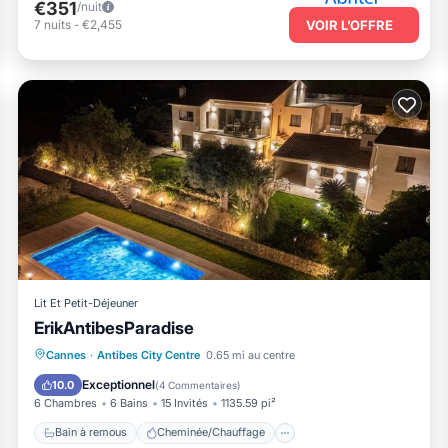
€351
/nuit
7
nuits
-
€2,455
VOIR L’OFFRE
Lit Et Petit-Déjeuner
ErikAntibesParadise
Bain à remous
Cheminée/Chauffage
Cannes
·
Antibes City Centre
0.65 mi au centre
Balcon/Terrasse
Vue
Exceptionnel
10.0
(
4 Commentaires
)
6 Chambres
6 Bains
15 Invités
1135.59 pi²
Bain à remous
Cheminée/Chauffage