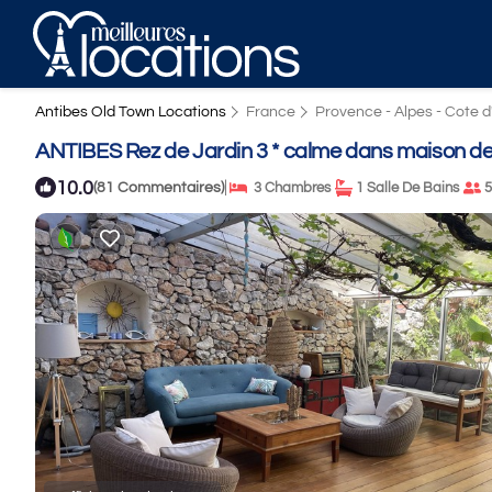
Antibes Old Town Locations
France
Provence - Alpes - Cote d
ANTIBES Rez de Jardin 3 * calme dans maison de v
10.0
|
(81 Commentaires)
3 Chambres
1 Salle De Bains
5