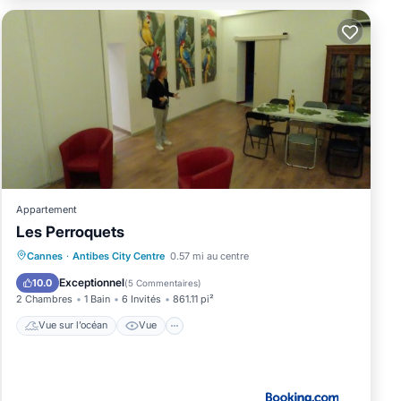
Appartement
Les Perroquets
Vue sur l’océan
Vue
Cannes
·
Antibes City Centre
0.57 mi au centre
Animaux acceptés
Parking
Exceptionnel
10.0
(
5 Commentaires
)
2 Chambres
1 Bain
6 Invités
861.11 pi²
Vue sur l’océan
Vue