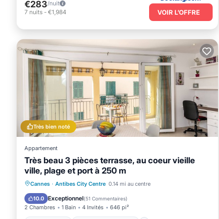
€283
/nuit
VOIR L’OFFRE
7
nuits
-
€1,984
Très bien noté
Appartement
Très beau 3 pièces terrasse, au coeur vieille
ville, plage et port à 250 m
Front de mer
Cheminée/Chauffage
Cannes
·
Antibes City Centre
0.14 mi au centre
Vue sur l’océan
Balcon/Terrasse
Exceptionnel
10.0
(
51 Commentaires
)
2 Chambres
1 Bain
4 Invités
646 pi²