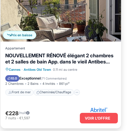
Prix en baisse
Appartement
NOUVELLEMENT RÉNOVÉ élégant 2 chambres
et 2 salles de bain App. dans le vieil Antibes
avec terrasse extérieure
Front de mer
Cheminée/Chauffage
Cannes
·
Antibes Old Town
0.11 mi au centre
Vue sur l’océan
Balcon/Terrasse
Exceptionnel
10.0
(
71 Commentaires
)
2 Chambres
2 Bains
4 Invités
861 pi²
Front de mer
Cheminée/Chauffage
€228
/nuit
7
nuits
-
€1,597
VOIR L’OFFRE