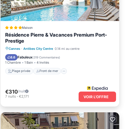
 you
arn
Maison
Résidence Pierre & Vacances Premium Port-
Prestige
Plage privée
Front de mer
Spa
Cannes
·
Antibes City Centre
0.14 mi au centre
Piscine
Fabuleux
8.6
(
319 Commentaires
)
1 Chambre
1 Bain
4 Invités
Plage privée
Front de mer
€310
/nuit
7
nuits
-
€2,171
VOIR L’OFFRE