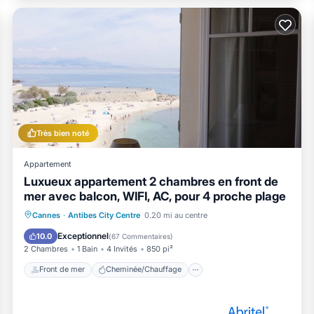
Très bien noté
Appartement
Luxueux appartement 2 chambres en front de
mer avec balcon, WIFI, AC, pour 4 proche plage
Front de mer
Cheminée/Chauffage
Cannes
·
Antibes City Centre
0.20 mi au centre
Vue sur l’océan
Balcon/Terrasse
Exceptionnel
10.0
(
67 Commentaires
)
2 Chambres
1 Bain
4 Invités
850 pi²
Front de mer
Cheminée/Chauffage