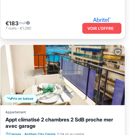
€183
/nuit
7
nuits
-
€1,280
VOIR L’OFFRE
Prix en baisse
Appartement
Appt climatisé 2 chambres 2 SdB proche mer
avec garage
Front de mer
Cheminée/Chauffage
Cannes
·
Antibes City Centre
0.54 mi au centre