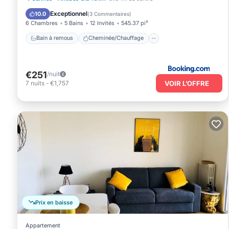
Climatisation
Internet
Exceptionnel
10.0
(
3 Commentaires
)
6 Chambres
5 Bains
12 Invités
545.37 pi²
Bain à remous
Cheminée/Chauffage
€251
/nuit
VOIR L’OFFRE
7
nuits
-
€1,757
Prix en baisse
Appartement