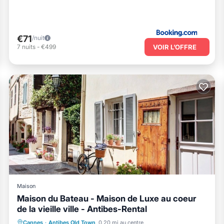
€71
/nuit
VOIR L’OFFRE
7
nuits
-
€499
Maison
Maison du Bateau - Maison de Luxe au coeur
de la vieille ville - Antibes-Rental
Cheminée/Chauffage
Vue sur l’océan
Cannes
·
Antibes Old Town
0.20 mi au centre