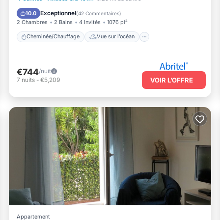
Balcon/Terrasse
Vue
Exceptionnel
10.0
(
42 Commentaires
)
2 Chambres
2 Bains
4 Invités
1076 pi²
Cheminée/Chauffage
Vue sur l’océan
€744
/nuit
7
nuits
-
€5,209
VOIR L’OFFRE
Appartement