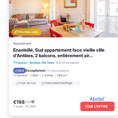
Très bien noté
Appartement
Ensoleillé, Sud appartement face vieille ville
d'Antibes, 2 balcons, entièrement air
conditionné
Front de mer
Cheminée/Chauffage
Cannes
·
Antibes Old Town
0.10 mi au centre
Vue sur l’océan
Balcon/Terrasse
Exceptionnel
10.0
(
73 Commentaires
)
1 Chambre
1 Bain
2 Invités
484 pi²
Front de mer
Cheminée/Chauffage
€198
/nuit
7
nuits
-
€1,384
VOIR L’OFFRE