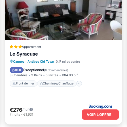
Appartement
Le Syracuse
Front de mer
Cheminée/Chauffage
Cannes
·
Antibes Old Town
0.17 mi au centre
Vue sur l’océan
Balcon/Terrasse
Exceptionnel
10.0
(
8 Commentaires
)
3 Chambres
3 Bains
6 Invités
1184.03 pi²
Front de mer
Cheminée/Chauffage
€276
/nuit
VOIR L’OFFRE
7
nuits
-
€1,931