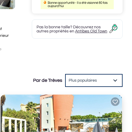
Bonne opportunité - Il a été visionné 80 fois
aujourd'hui
Pas la bonne taille? Découvrez nos
nt
autres propriétés en
Antibes Old Town
rieur
e
ètres
Par de Trèves
Plus populaires
dans
ns.
ven
iends