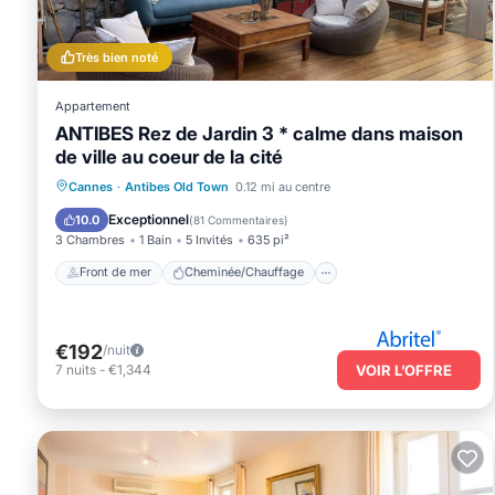
and some of them are repeat guests. Appartement has a friendly nei
want to learn more about the Appartement in Antibes Old Town, suc
Très bien noté
more.
Appartement
ANTIBES Rez de Jardin 3 * calme dans maison
de ville au coeur de la cité
Front de mer
Cheminée/Chauffage
Cannes
·
Antibes Old Town
0.12 mi au centre
Vue sur l’océan
Balcon/Terrasse
Exceptionnel
10.0
(
81 Commentaires
)
3 Chambres
1 Bain
5 Invités
635 pi²
Front de mer
Cheminée/Chauffage
€192
/nuit
7
nuits
-
€1,344
VOIR L’OFFRE