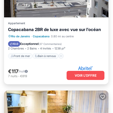
Appartement
Copacabana 2BR de luxe avec vue sur l'océan
Front de mer
Bain à remous
Rio de Janeiro
·
Copacabana
0.80 mi au centre
Vue sur l’océan
Vue
Exceptionnel
10.0
(
37 Commentaires
)
2 Chambres
2 Bains
4 Invités
1238 pi²
Front de mer
Bain à remous
€117
/nuit
VOIR L’OFFRE
7
nuits
-
€819