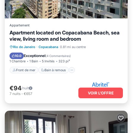
Appartement
Apartment located on Copacabana Beach, sea
view, living room and bedroom
Front de mer
Bain à remous
Rio de Janeiro
·
Copacabana
0.81 mi au centre
Vue sur l’océan
Balcon/Terrasse
Exceptionnel
10.0
(
4 Commentaires
)
1 Chambre
1 Bain
5 Invités
323 pi²
Front de mer
Bain à remous
€94
/nuit
VOIR L’OFFRE
7
nuits
-
€657