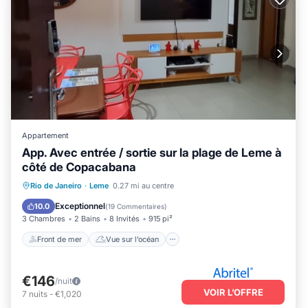
Appartement
App. Avec entrée / sortie sur la plage de Leme à
côté de Copacabana
Front de mer
Vue sur l’océan
Vue
Rio de Janeiro
·
Leme
0.27 mi au centre
Animaux acceptés
Exceptionnel
10.0
(
19 Commentaires
)
3 Chambres
2 Bains
8 Invités
915 pi²
Front de mer
Vue sur l’océan
€146
/nuit
VOIR L’OFFRE
7
nuits
-
€1,020