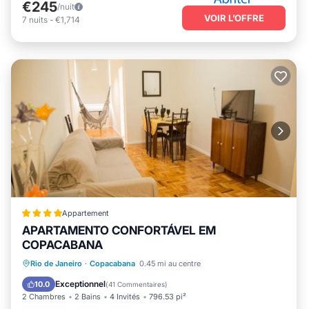
€245
/nuit
VOIR L’OFFRE
7
nuits
-
€1,714
Appartement
APARTAMENTO CONFORTÁVEL EM
COPACABANA
Cheminée/Chauffage
Climatisation
Rio de Janeiro
·
Copacabana
0.45 mi au centre
Internet
Accessibilité
Exceptionnel
10.0
(
41 Commentaires
)
2 Chambres
2 Bains
4 Invités
796.53 pi²