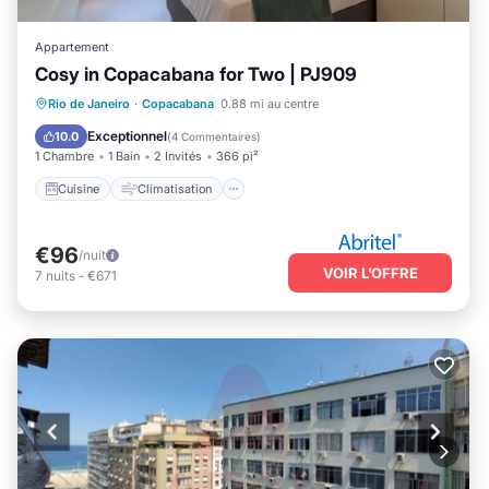
Appartement
Cosy in Copacabana for Two | PJ909
Cuisine
Climatisation
Internet
Rio de Janeiro
·
Copacabana
0.88 mi au centre
Adapté aux enfants
Exceptionnel
10.0
(
4 Commentaires
)
1 Chambre
1 Bain
2 Invités
366 pi²
Cuisine
Climatisation
€96
/nuit
VOIR L’OFFRE
7
nuits
-
€671