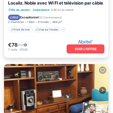
Localiz. Noble avec WI FI et télévision par câble
Front de mer
Vue sur l’océan
Vue
Rio de Janeiro
·
Copacabana
0.58 mi au centre
Cuisine
Exceptionnel
10.0
(
52 Commentaires
)
2 Chambres
1 Bain
4 Invités
484 pi²
Front de mer
Vue sur l’océan
€78
/nuit
VOIR L’OFFRE
7
nuits
-
€545