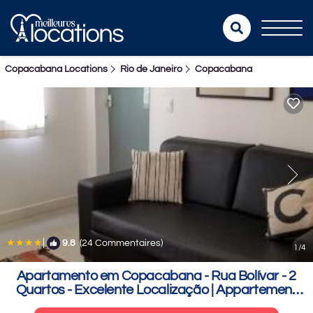
Copacabana Locations
Rio de Janeiro
Copacabana
|
9.8
(24 Commentaires)
1
/4
Apartamento em Copacabana - Rua Bolívar - 2
Quartos - Excelente Localização | Appartement
dans Rio de Janeiro