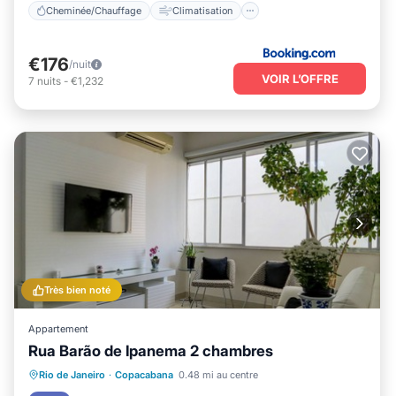
Cheminée/Chauffage
Climatisation
€176
/nuit
VOIR L’OFFRE
7
nuits
-
€1,232
Très bien noté
Appartement
Rua Barão de Ipanema 2 chambres
Front de mer
Vue sur l’océan
Vue
Rio de Janeiro
·
Copacabana
0.48 mi au centre