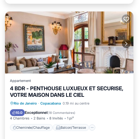
Appartement
4 BDR - PENTHOUSE LUXUEUX ET SECURISE,
VOTRE MAISON DANS LE CIEL
Cheminée/Chauffage
Balcon/Terrasse
Rio de Janeiro
·
Copacabana
0.19 mi au centre
Animaux acceptés
Cuisine
Exceptionnel
10.0
(
18 Commentaires
)
4 Chambres
2 Bains
8 Invités
1 pi²
Cheminée/Chauffage
Balcon/Terrasse