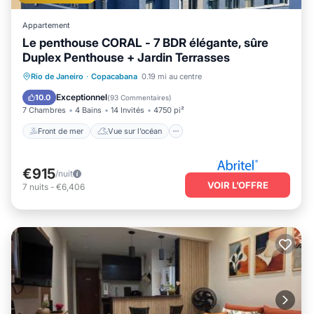
Appartement
Le penthouse CORAL - 7 BDR élégante, sûre
Duplex Penthouse + Jardin Terrasses
Front de mer
Vue sur l’océan
Rio de Janeiro
·
Copacabana
0.19 mi au centre
Balcon/Terrasse
Vue
Exceptionnel
10.0
(
93 Commentaires
)
7 Chambres
4 Bains
14 Invités
4750 pi²
Front de mer
Vue sur l’océan
€915
/nuit
VOIR L’OFFRE
7
nuits
-
€6,406