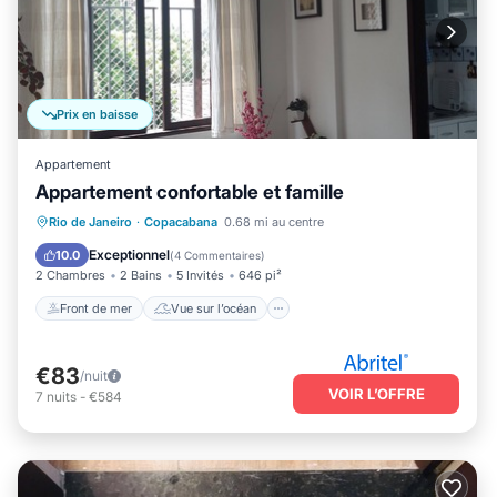
Prix en baisse
Appartement
Appartement confortable et famille
Front de mer
Vue sur l’océan
Vue
Rio de Janeiro
·
Copacabana
0.68 mi au centre
Cuisine
Exceptionnel
10.0
(
4 Commentaires
)
2 Chambres
2 Bains
5 Invités
646 pi²
Front de mer
Vue sur l’océan
€83
/nuit
VOIR L’OFFRE
7
nuits
-
€584