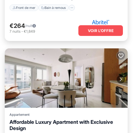
Front de mer
Bain à remous
€264
/nuit
VOIR L’OFFRE
7
nuits
-
€1,849
Appartement
Affordable Luxury Apartment with Exclusive
Design