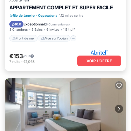
Appartement
APPARTEMENT COMPLET ET SUPER FACILE
Front de mer
Vue sur l’océan
Vue
Rio de Janeiro
·
Copacabana
1.12 mi au centre
Animaux acceptés
Exceptionnel
10.0
(
6 Commentaires
)
3 Chambres
3 Bains
6 Invités
1184 pi²
Front de mer
Vue sur l’océan
€153
/nuit
VOIR L’OFFRE
7
nuits
-
€1,068