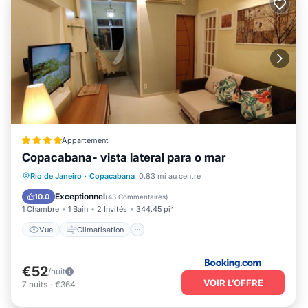
Appartement
Copacabana- vista lateral para o mar
Vue
Climatisation
Internet
Rio de Janeiro
·
Copacabana
0.83 mi au centre
Adapté aux enfants
Exceptionnel
10.0
(
43 Commentaires
)
1 Chambre
1 Bain
2 Invités
344.45 pi²
Vue
Climatisation
€52
/nuit
VOIR L’OFFRE
7
nuits
-
€364