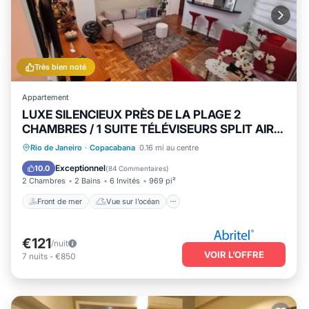
Très bien noté
Appartement
LUXE SILENCIEUX PRÈS DE LA PLAGE 2
CHAMBRES / 1 SUITE TÉLÉVISEURS SPLIT AIR
SÉCURITÉ WIFI 24
Front de mer
Vue sur l’océan
Rio de Janeiro
·
Copacabana
0.16 mi au centre
Balcon/Terrasse
Vue
Exceptionnel
10.0
(
84 Commentaires
)
2 Chambres
2 Bains
6 Invités
969 pi²
Front de mer
Vue sur l’océan
€121
/nuit
VOIR L’OFFRE
7
nuits
-
€850