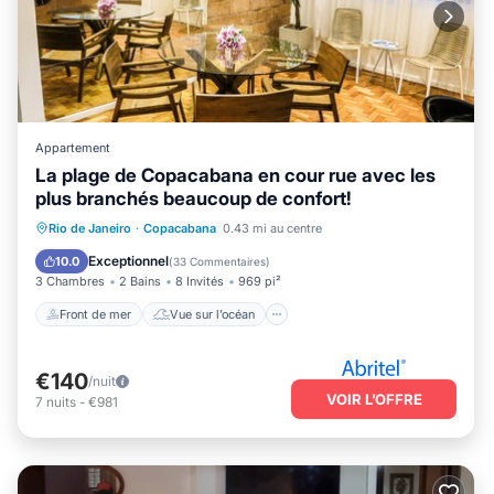
Appartement
La plage de Copacabana en cour rue avec les
plus branchés beaucoup de confort!
Front de mer
Vue sur l’océan
Vue
Rio de Janeiro
·
Copacabana
0.43 mi au centre
Cuisine
Exceptionnel
10.0
(
33 Commentaires
)
3 Chambres
2 Bains
8 Invités
969 pi²
Front de mer
Vue sur l’océan
€140
/nuit
VOIR L’OFFRE
7
nuits
-
€981