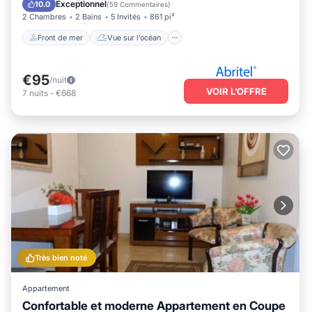
Cuisine
Exceptionnel
10.0
(
59 Commentaires
)
2 Chambres
2 Bains
5 Invités
861 pi²
Front de mer
Vue sur l’océan
€95
/nuit
VOIR L’OFFRE
7
nuits
-
€668
Très bien noté
Appartement
Confortable et moderne Appartement en Coupe