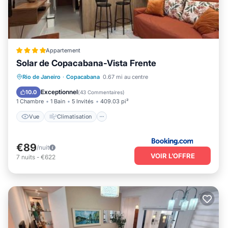
Appartement
Solar de Copacabana-Vista Frente
Vue
Climatisation
Internet
Rio de Janeiro
·
Copacabana
0.67 mi au centre
Accessibilité
Exceptionnel
10.0
(
43 Commentaires
)
1 Chambre
1 Bain
5 Invités
409.03 pi²
Vue
Climatisation
€89
/nuit
VOIR L’OFFRE
7
nuits
-
€622