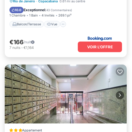
Balcon/Terrasse
Vue
Climatisation
Rio de Janeiro
·
Copacabana
0.61 mi au centre
Internet
Exceptionnel
10.0
(
43 Commentaires
)
1 Chambre
1 Bain
4 Invités
269.1 pi²
Balcon/Terrasse
Vue
€166
/nuit
VOIR L’OFFRE
7
nuits
-
€1,164
Appartement