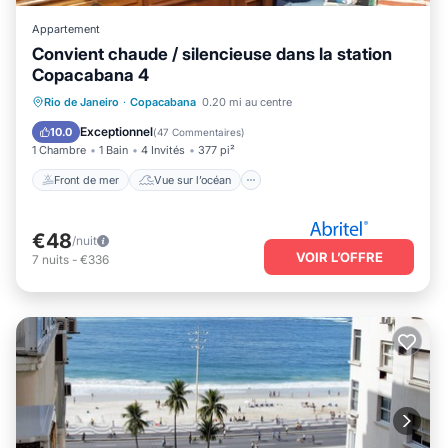
Appartement
Convient chaude / silencieuse dans la station
Copacabana 4
Front de mer
Vue sur l’océan
Vue
Rio de Janeiro
·
Copacabana
0.20 mi au centre
Cuisine
Exceptionnel
10.0
(
47 Commentaires
)
1 Chambre
1 Bain
4 Invités
377 pi²
Front de mer
Vue sur l’océan
€48
/nuit
VOIR L’OFFRE
7
nuits
-
€336