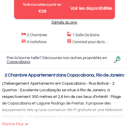
Tarifs à la nuitée à partir de :
Voir les disponibilités
€39
Détails du prix
2 Chambres
1 Salle De Bains
4 invitations
Convivial pour de longs séjours
Pas la bonne taille? Découvrez nos autres propriétés en
Copacabana
2 Chambre Appartement dans Copacabana, Rio de Janeiro
L’hébergement Apartamento em Copacabana - Rua Bolívar - 2
Quartos - Excelente Localização se situe à Rio de Janeiro, à
respectivement 300 mètres et 2,6 km de ces lieux d’intérêt : Plage
de Copacabana et Lagune Rodrigo de Freitas. Il propose des
équipements tels qu’une connexion Wi-Fi gratuite et une télévision
à écran plat. Cet appartement est à respectivement 6 km et 6,2 km
de : Jardin botanique de Rio de Janeiro et Mont du Pain de Sucre.
Montre Plus