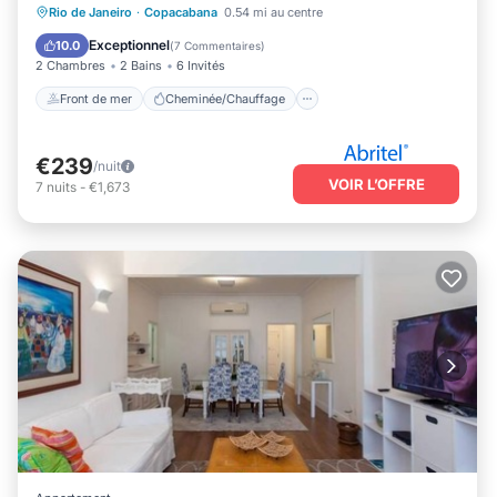
Front de mer
Cheminée/Chauffage
Rio de Janeiro
·
Copacabana
0.54 mi au centre
Piscine
Vue sur l’océan
Exceptionnel
10.0
(
7 Commentaires
)
2 Chambres
2 Bains
6 Invités
Front de mer
Cheminée/Chauffage
€239
/nuit
VOIR L’OFFRE
7
nuits
-
€1,673