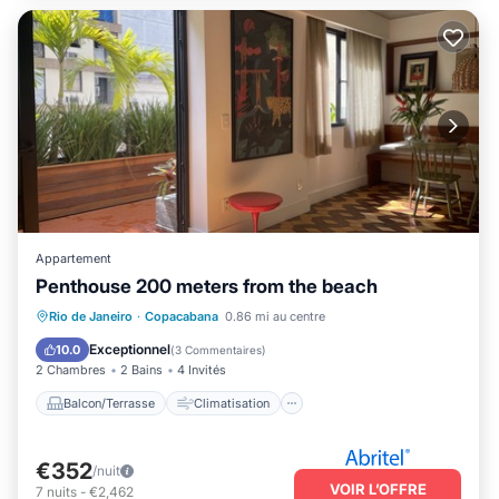
Appartement
Penthouse 200 meters from the beach
Balcon/Terrasse
Climatisation
Rio de Janeiro
·
Copacabana
0.86 mi au centre
Internet
TV
Exceptionnel
10.0
(
3 Commentaires
)
2 Chambres
2 Bains
4 Invités
Balcon/Terrasse
Climatisation
€352
/nuit
VOIR L’OFFRE
7
nuits
-
€2,462