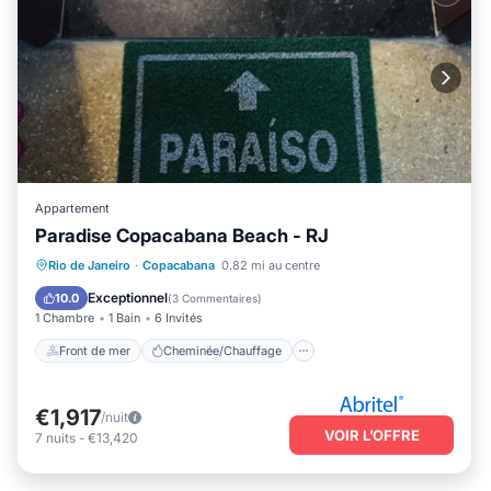
Appartement
Paradise Copacabana Beach - RJ
Front de mer
Cheminée/Chauffage
Rio de Janeiro
·
Copacabana
0.82 mi au centre
Vue sur l’océan
Vue
Exceptionnel
10.0
(
3 Commentaires
)
1 Chambre
1 Bain
6 Invités
Front de mer
Cheminée/Chauffage
€1,917
/nuit
VOIR L’OFFRE
7
nuits
-
€13,420