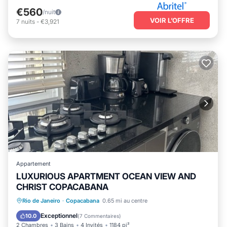
€560
/nuit
VOIR L’OFFRE
7
nuits
-
€3,921
Appartement
LUXURIOUS APARTMENT OCEAN VIEW AND
CHRIST COPACABANA
Front de mer
Bain à remous
Rio de Janeiro
·
Copacabana
0.65 mi au centre
Cheminée/Chauffage
Piscine
Exceptionnel
10.0
(
7 Commentaires
)
2 Chambres
3 Bains
4 Invités
1184 pi²