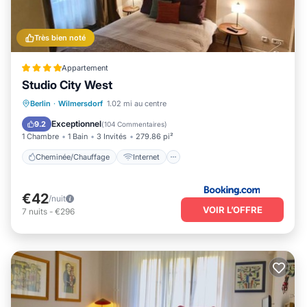
Très bien noté
Appartement
Studio City West
Cheminée/Chauffage
Internet
Berlin
·
Wilmersdorf
1.02 mi au centre
Adapté aux enfants
Sécurité/Sûreté
Exceptionnel
9.2
(
104 Commentaires
)
1 Chambre
1 Bain
3 Invités
279.86 pi²
Cheminée/Chauffage
Internet
€42
/nuit
VOIR L’OFFRE
7
nuits
-
€296