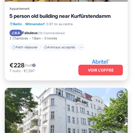
Appartement
5 person old building near Kurfürstendamm
Petit-déjeuner
Animaux acceptés
Berlin
·
Wilmersdorf
0.97 mi au centre
Cuisine
Internet
Fabuleux
8.6
(
33 Commentaires
)
2 Chambres
1 Bain
5 Invités
Petit-déjeuner
Animaux acceptés
€228
/nuit
VOIR L’OFFRE
7
nuits
-
€1,597