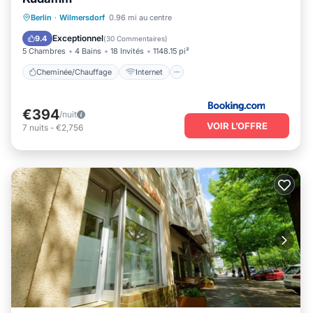
Cheminée/Chauffage
Internet
Berlin
·
Wilmersdorf
0.96 mi au centre
Adapté aux enfants
Bar
Exceptionnel
9.4
(
30 Commentaires
)
5 Chambres
4 Bains
18 Invités
1148.15 pi²
Cheminée/Chauffage
Internet
€394
/nuit
VOIR L’OFFRE
7
nuits
-
€2,756