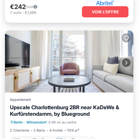
€242
/nuit
VOIR L’OFFRE
7
nuits
-
€1,695
Appartement
Upscale Charlottenburg 2BR near KaDeWe &
Kurfürstendamm, by Blueground
Cheminée/Chauffage
Balcon/Terrasse
Berlin
·
Wilmersdorf
0.98 mi au centre
Animaux acceptés
Cuisine
2 Chambres
2 Bains
4 Invités
1129 pi²