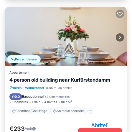
Prix en baisse
Appartement
4 person old building near Kurfürstendamm
Cheminée/Chauffage
Animaux acceptés
Berlin
·
Wilmersdorf
0.85 mi au centre
Cuisine
Internet
Exceptionnel
9.0
(
43 Commentaires
)
2 Chambres
1 Bain
4 Invités
807 pi²
Cheminée/Chauffage
Animaux acceptés
€233
/nuit