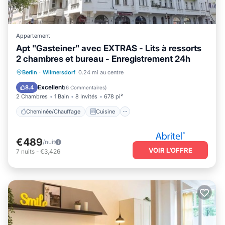
Appartement
Apt "Gasteiner" avec EXTRAS - Lits à ressorts
2 chambres et bureau - Enregistrement 24h
Cheminée/Chauffage
Cuisine
Berlin
·
Wilmersdorf
0.24 mi au centre
Parking
Internet
Excellent
8.4
(
6 Commentaires
)
2 Chambres
1 Bain
8 Invités
678 pi²
Cheminée/Chauffage
Cuisine
€489
/nuit
VOIR L’OFFRE
7
nuits
-
€3,426