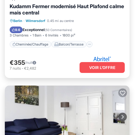
Kudamm Fermer modernisé Haut Plafond calme
mais central
Cheminée/Chauffage
Balcon/Terrasse
Berlin
·
Wilmersdorf
0.45 mi au centre
Cuisine
Internet
Exceptionnel
9.6
(
50 Commentaires
)
3 Chambres
1 Bain
6 Invités
1800 pi²
Cheminée/Chauffage
Balcon/Terrasse
€355
/nuit
VOIR L’OFFRE
7
nuits
-
€2,482