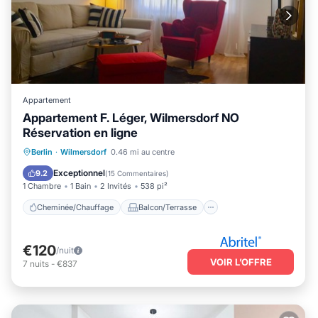
Appartement
Appartement F. Léger, Wilmersdorf NO
Réservation en ligne
Cheminée/Chauffage
Balcon/Terrasse
Berlin
·
Wilmersdorf
0.46 mi au centre
Cuisine
Internet
Exceptionnel
9.2
(
15 Commentaires
)
1 Chambre
1 Bain
2 Invités
538 pi²
Cheminée/Chauffage
Balcon/Terrasse
€120
/nuit
VOIR L’OFFRE
7
nuits
-
€837