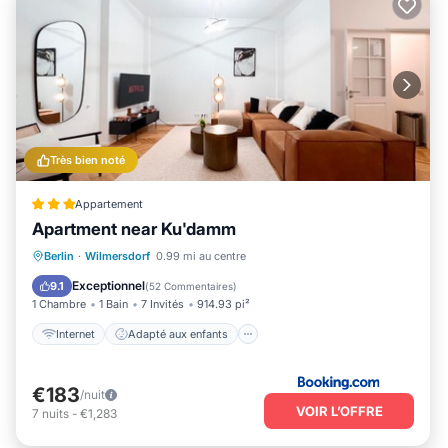
Très bien noté
Appartement
Apartment near Ku'damm
Internet
Adapté aux enfants
Berlin
·
Wilmersdorf
0.99 mi au centre
Sécurité/Sûreté
Exceptionnel
9.1
(
52 Commentaires
)
1 Chambre
1 Bain
7 Invités
914.93 pi²
Internet
Adapté aux enfants
€183
/nuit
VOIR L’OFFRE
7
nuits
-
€1,283