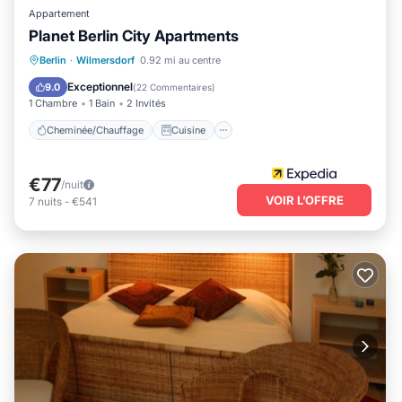
Appartement
Planet Berlin City Apartments
Cheminée/Chauffage
Cuisine
Berlin
·
Wilmersdorf
0.92 mi au centre
Internet
Adapté aux enfants
Exceptionnel
9.0
(
22 Commentaires
)
1 Chambre
1 Bain
2 Invités
Cheminée/Chauffage
Cuisine
€77
/nuit
VOIR L’OFFRE
7
nuits
-
€541