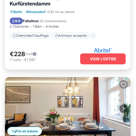
Kurfürstendamm
Cheminée/Chauffage
Animaux acceptés
Berlin
·
Wilmersdorf
0.67 mi au centre
Cuisine
Internet
Fabuleux
8.6
(
36 Commentaires
)
2 Chambres
1 Bain
4 Invités
Cheminée/Chauffage
Animaux acceptés
€228
/nuit
VOIR L’OFFRE
7
nuits
-
€1,597
Prix en baisse