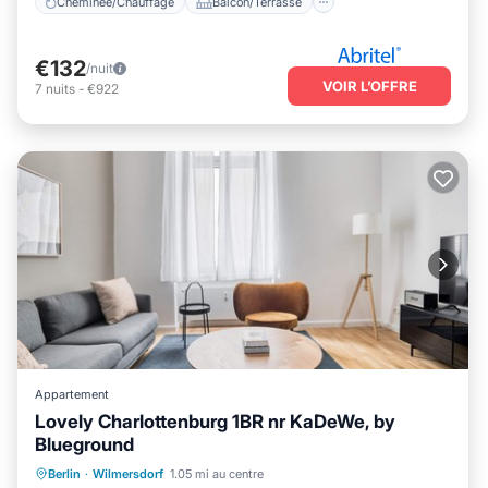
Cheminée/Chauffage
Balcon/Terrasse
€132
/nuit
VOIR L’OFFRE
7
nuits
-
€922
Appartement
Lovely Charlottenburg 1BR nr KaDeWe, by
Blueground
Cheminée/Chauffage
Balcon/Terrasse
Berlin
·
Wilmersdorf
1.05 mi au centre
Animaux acceptés
Cuisine