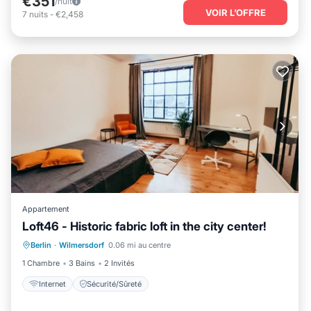
€351
/nuit
VOIR L’OFFRE
7
nuits
-
€2,458
Appartement
Loft46 - Historic fabric loft in the city center!
Berlin
·
Wilmersdorf
0.06 mi au centre
Internet
Sécurité/Sûreté
1 Chambre
3 Bains
2 Invités
Internet
Sécurité/Sûreté