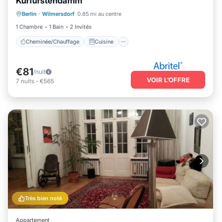
Kurfürstendamm
Cheminée/Chauffage
Cuisine
Berlin
·
Wilmersdorf
0.85 mi au centre
Parking
Internet
1 Chambre
1 Bain
2 Invités
Cheminée/Chauffage
Cuisine
€81
/nuit
VOIR L’OFFRE
7
nuits
-
€565
Très bien noté
Appartement