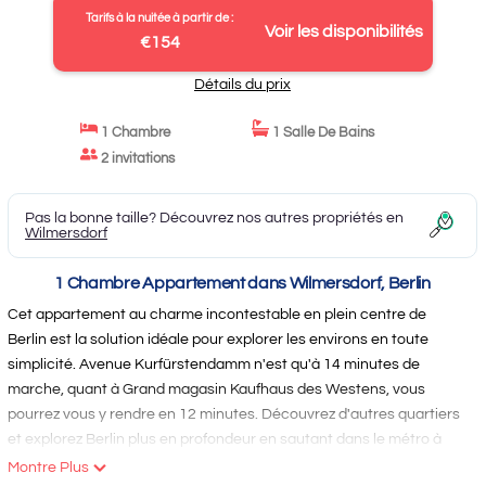
Tarifs à la nuitée à partir de :
Voir les disponibilités
€154
Détails du prix
1 Chambre
1 Salle De Bains
2 invitations
Pas la bonne taille? Découvrez nos autres propriétés en
Wilmersdorf
1 Chambre Appartement dans Wilmersdorf, Berlin
Cet appartement au charme incontestable en plein centre de
Berlin est la solution idéale pour explorer les environs en toute
simplicité. Avenue Kurfürstendamm n'est qu'à 14 minutes de
marche, quant à Grand magasin Kaufhaus des Westens, vous
pourrez vous y rendre en 12 minutes. Découvrez d'autres quartiers
et explorez Berlin plus en profondeur en sautant dans le métro à
Station de métro Spichernstraße, à 4 min de marche, ou à Station
Montre Plus