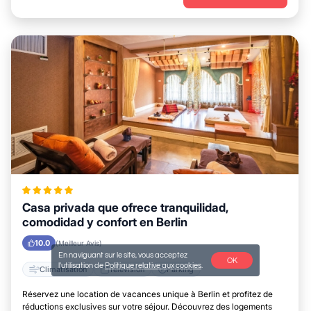
Casa privada que ofrece tranquilidad,
comodidad y confort en Berlin
10.0
(Meilleur Avis)
En naviguant sur le site, vous acceptez
OK
l'utilisation de
Politique relative aux cookies
.
Climatisation
Télévision
Parking
Réservez une location de vacances unique à Berlin et profitez de
réductions exclusives sur votre séjour. Découvrez des logements