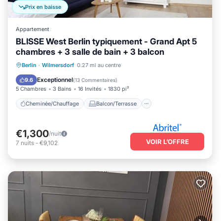
Prix en baisse
Appartement
BLISSE West Berlin typiquement - Grand Apt 5
chambres + 3 salle de bain + 3 balcon
Cheminée/Chauffage
Balcon/Terrasse
Berlin
·
Wilmersdorf
0.27 mi au centre
Cuisine
Internet
Exceptionnel
9.6
(
13 Commentaires
)
5 Chambres
3 Bains
16 Invités
1830 pi²
Cheminée/Chauffage
Balcon/Terrasse
€1,300
/nuit
VOIR L’OFFRE
7
nuits
-
€9,102