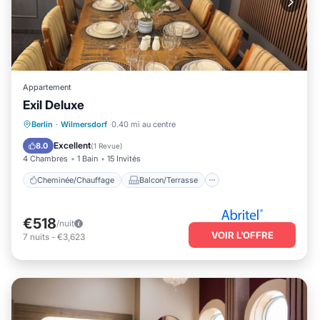
Appartement
Exil Deluxe
Cheminée/Chauffage
Balcon/Terrasse
Berlin
·
Wilmersdorf
0.40 mi au centre
Cuisine
Internet
Excellent
8.0
(
1 Revue
)
4 Chambres
1 Bain
15 Invités
Cheminée/Chauffage
Balcon/Terrasse
€518
/nuit
VOIR L’OFFRE
7
nuits
-
€3,623