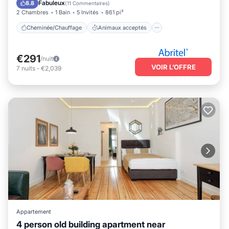
Cuisine
Internet
Fabuleux
8.8
(
11 Commentaires
)
2 Chambres
1 Bain
5 Invités
861 pi²
Cheminée/Chauffage
Animaux acceptés
€291
/nuit
VOIR L’OFFRE
7
nuits
-
€2,039
Appartement
4 person old building apartment near