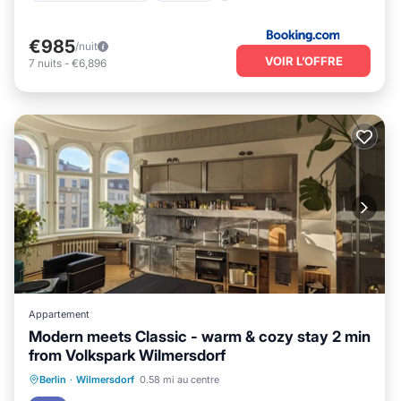
€985
/nuit
VOIR L’OFFRE
7
nuits
-
€6,896
Appartement
Modern meets Classic - warm & cozy stay 2 min
from Volkspark Wilmersdorf
Cheminée/Chauffage
Animaux acceptés
Berlin
·
Wilmersdorf
0.58 mi au centre