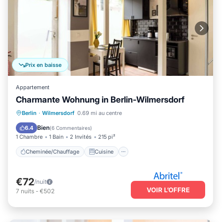
Prix en baisse
Appartement
Charmante Wohnung in Berlin-Wilmersdorf
Cheminée/Chauffage
Cuisine
Berlin
·
Wilmersdorf
0.69 mi au centre
Internet
Adapté aux enfants
Bien
6.4
(
6 Commentaires
)
1 Chambre
1 Bain
2 Invités
215 pi²
Cheminée/Chauffage
Cuisine
€72
/nuit
VOIR L’OFFRE
7
nuits
-
€502