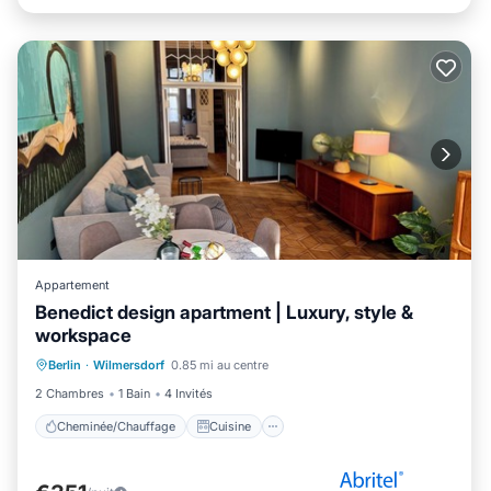
Appartement
Benedict design apartment | Luxury, style &
workspace
Cheminée/Chauffage
Cuisine
Berlin
·
Wilmersdorf
0.85 mi au centre
Internet
Adapté aux enfants
2 Chambres
1 Bain
4 Invités
Cheminée/Chauffage
Cuisine