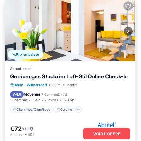
Prix en baisse
Appartement
Geräumiges Studio im Loft-Stil Online Check-In
Cheminée/Chauffage
Cuisine
Berlin
·
Wilmersdorf
0.69 mi au centre
Internet
Adapté aux enfants
Moyenne
4.6
(
7 Commentaires
)
1 Chambre
1 Bain
2 Invités
323 pi²
Cheminée/Chauffage
Cuisine
€72
/nuit
VOIR L’OFFRE
7
nuits
-
€502