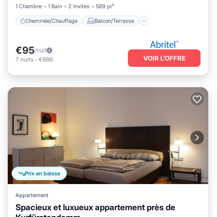
1 Chambre
1 Bain
2 Invités
589 pi²
Cheminée/Chauffage
Balcon/Terrasse
€95
/nuit
VOIR L’OFFRE
7
nuits
-
€666
Prix en baisse
Appartement
Spacieux et luxueux appartement près de