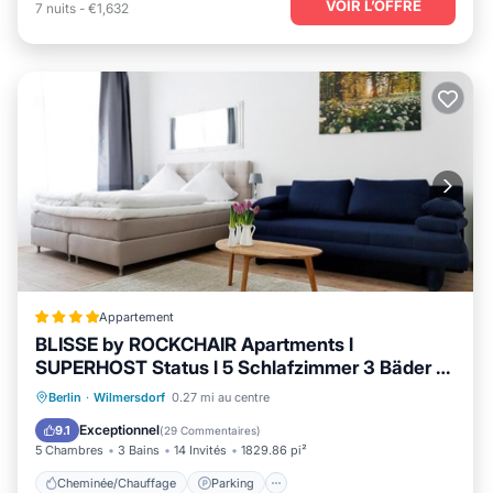
VOIR L’OFFRE
7
nuits
-
€1,632
Appartement
BLISSE by ROCKCHAIR Apartments l
SUPERHOST Status l 5 Schlafzimmer 3 Bäder 3
Balkone l Family & Business Flair welcomes
Cheminée/Chauffage
Parking
Berlin
·
Wilmersdorf
0.27 mi au centre
you!
Internet
Adapté aux enfants
Exceptionnel
9.1
(
29 Commentaires
)
5 Chambres
3 Bains
14 Invités
1829.86 pi²
Cheminée/Chauffage
Parking