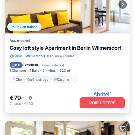
Prix en baisse
Appartement
Cosy loft style Apartment in Berlin Wilmersdorf
Cheminée/Chauffage
Cuisine
Berlin
·
Wilmersdorf
0.69 mi au centre
Internet
Adapté aux enfants
Excellent
8.0
(
6 Commentaires
)
1 Chambre
1 Bain
2 Invités
323 pi²
Cheminée/Chauffage
Cuisine
€79
/nuit
VOIR L’OFFRE
7
nuits
-
€550