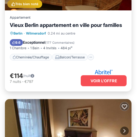
Très bien noté
Appartement
Vieux Berlin appartement en ville pour familles
Cheminée/Chauffage
Balcon/Terrasse
Berlin
·
Wilmersdorf
0.24 mi au centre
Cuisine
Internet
Exceptionnel
9.6
(
177 Commentaires
)
1 Chambre
1 Bain
4 Invités
484 pi²
Cheminée/Chauffage
Balcon/Terrasse
€114
/nuit
VOIR L’OFFRE
7
nuits
-
€797