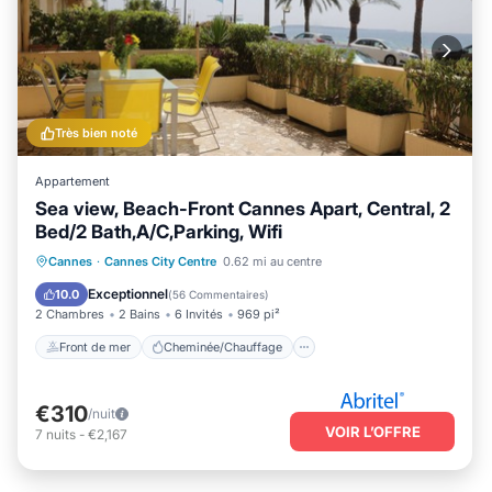
Très bien noté
Appartement
Sea view, Beach-Front Cannes Apart, Central, 2
Bed/2 Bath,A/C,Parking, Wifi
Front de mer
Cheminée/Chauffage
Cannes
·
Cannes City Centre
0.62 mi au centre
Vue sur l’océan
Balcon/Terrasse
Exceptionnel
10.0
(
56 Commentaires
)
2 Chambres
2 Bains
6 Invités
969 pi²
Front de mer
Cheminée/Chauffage
€310
/nuit
VOIR L’OFFRE
7
nuits
-
€2,167