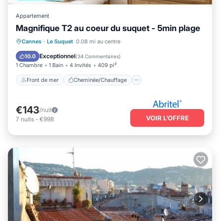
Appartement
Magnifique T2 au coeur du suquet - 5min plage
Front de mer
Cheminée/Chauffage
Cannes
·
Le Suquet
0.08 mi au centre
Vue sur l’océan
Vue
Exceptionnel
10.0
(
34 Commentaires
)
1 Chambre
1 Bain
4 Invités
409 pi²
Front de mer
Cheminée/Chauffage
€143
/nuit
VOIR L’OFFRE
7
nuits
-
€998