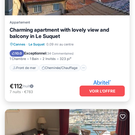
Appartement
Charming apartment with lovely view and
balcony in Le Suquet
Front de mer
Cheminée/Chauffage
Cannes
·
Le Suquet
0.09 mi au centre
Vue sur l’océan
Balcon/Terrasse
Exceptionnel
10.0
(
34 Commentaires
)
1 Chambre
1 Bain
2 Invités
323 pi²
Front de mer
Cheminée/Chauffage
€112
/nuit
VOIR L’OFFRE
7
nuits
-
€783