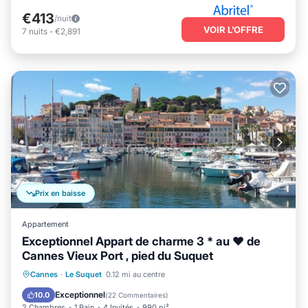
€413
/nuit
VOIR L’OFFRE
7
nuits
-
€2,891
Prix en baisse
Appartement
Exceptionnel Appart de charme 3 * au ♥ de
Cannes Vieux Port , pied du Suquet
Front de mer
Cheminée/Chauffage
Cannes
·
Le Suquet
0.12 mi au centre
Vue sur l’océan
Balcon/Terrasse
Exceptionnel
10.0
(
22 Commentaires
)
2 Chambres
1 Bain
4 Invités
990 pi²