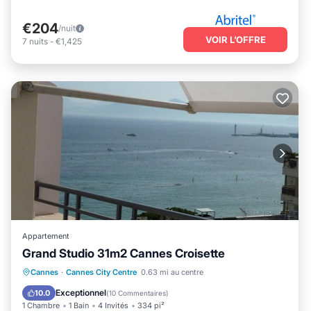
€204
/nuit
VOIR L’OFFRE
7
nuits
-
€1,425
Appartement
Grand Studio 31m2 Cannes Croisette
Front de mer
Cheminée/Chauffage
Cannes
·
Cannes City Centre
0.63 mi au centre
Vue sur l’océan
Balcon/Terrasse
Exceptionnel
10.0
(
10 Commentaires
)
1 Chambre
1 Bain
4 Invités
334 pi²