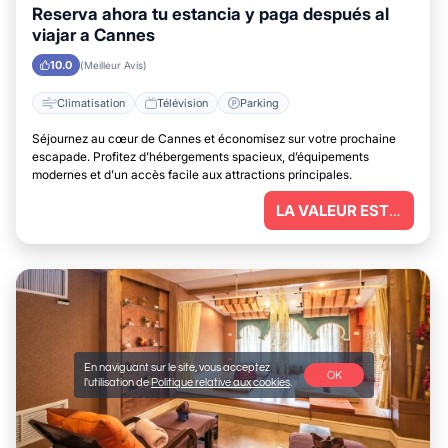
Reserva ahora tu estancia y paga después al
viajar a Cannes
10.0
(Meilleur Avis)
Climatisation
Télévision
Parking
Séjournez au cœur de Cannes et économisez sur votre prochaine
escapade. Profitez d’hébergements spacieux, d’équipements
modernes et d’un accès facile aux attractions principales.
LA VALEUR EST IMBATTABLE
En naviguant sur le site, vous acceptez
OK
l'utilisation de
Politique relative aux cookies
.