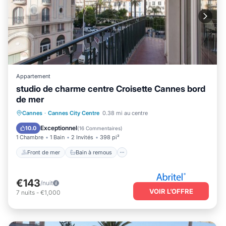
Appartement
studio de charme centre Croisette Cannes bord
de mer
Front de mer
Bain à remous
Cannes
·
Cannes City Centre
0.38 mi au centre
Cheminée/Chauffage
Vue sur l’océan
Exceptionnel
10.0
(
16 Commentaires
)
1 Chambre
1 Bain
2 Invités
398 pi²
Front de mer
Bain à remous
€143
/nuit
VOIR L’OFFRE
7
nuits
-
€1,000