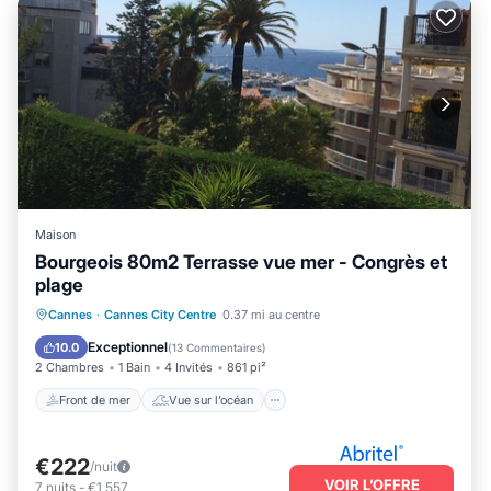
Maison
Bourgeois 80m2 Terrasse vue mer - Congrès et
plage
Front de mer
Vue sur l’océan
Cannes
·
Cannes City Centre
0.37 mi au centre
Balcon/Terrasse
Vue
Exceptionnel
10.0
(
13 Commentaires
)
2 Chambres
1 Bain
4 Invités
861 pi²
Front de mer
Vue sur l’océan
€222
/nuit
VOIR L’OFFRE
7
nuits
-
€1,557