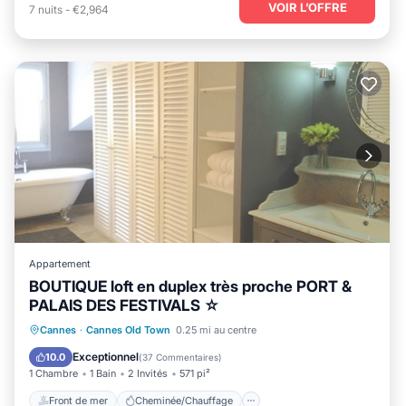
VOIR L’OFFRE
7
nuits
-
€2,964
Appartement
BOUTIQUE loft en duplex très proche PORT &
PALAIS DES FESTIVALS ☆
Front de mer
Cheminée/Chauffage
Cannes
·
Cannes Old Town
0.25 mi au centre
Vue sur l’océan
Balcon/Terrasse
Exceptionnel
10.0
(
37 Commentaires
)
1 Chambre
1 Bain
2 Invités
571 pi²
Front de mer
Cheminée/Chauffage