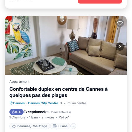
Appartement
Confortable duplex en centre de Cannes à
quelques pas des plages
Cheminée/Chauffage
Cuisine
Cannes
·
Cannes City Centre
0.58 mi au centre
Climatisation
Internet
Exceptionnel
10.0
(
11 Commentaires
)
1 Chambre
1 Bain
2 Invités
754 pi²
Cheminée/Chauffage
Cuisine