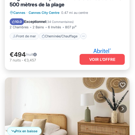
500 mètres de la plage
Front de mer
Cheminée/Chauffage
Cannes
·
Cannes City Centre
0.47 mi au centre
Vue sur l’océan
Balcon/Terrasse
Exceptionnel
10.0
(
34 Commentaires
)
2 Chambres
2 Bains
6 Invités
807 pi²
Front de mer
Cheminée/Chauffage
€494
/nuit
VOIR L’OFFRE
7
nuits
-
€3,457
Prix en baisse