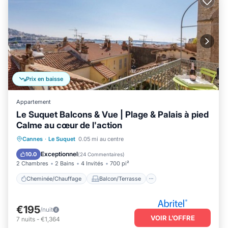
Prix en baisse
Appartement
Le Suquet Balcons & Vue | Plage & Palais à pied
Calme au cœur de l'action
Cheminée/Chauffage
Balcon/Terrasse
Cannes
·
Le Suquet
0.05 mi au centre
Animaux acceptés
Cuisine
Exceptionnel
10.0
(
24 Commentaires
)
2 Chambres
2 Bains
4 Invités
700 pi²
Cheminée/Chauffage
Balcon/Terrasse
€195
/nuit
VOIR L’OFFRE
7
nuits
-
€1,364