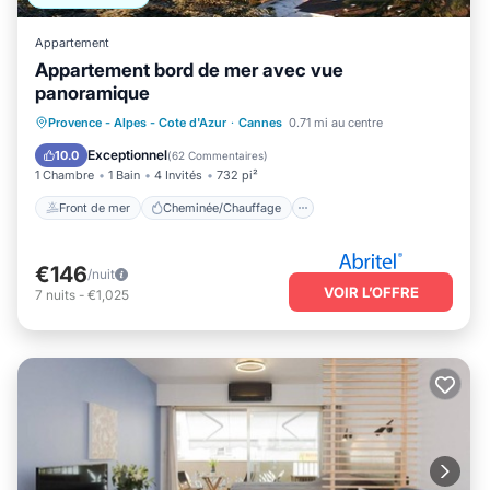
Appartement
Appartement bord de mer avec vue
panoramique
Front de mer
Cheminée/Chauffage
Provence - Alpes - Cote d'Azur
·
Cannes
0.71 mi au centre
Vue sur l’océan
Balcon/Terrasse
Exceptionnel
10.0
(
62 Commentaires
)
1 Chambre
1 Bain
4 Invités
732 pi²
Front de mer
Cheminée/Chauffage
€146
/nuit
VOIR L’OFFRE
7
nuits
-
€1,025