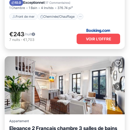
Vue sur l’océan
Vue
Exceptionnel
10.0
(
17 Commentaires
)
1 Chambre
1 Bain
4 Invités
376.74 pi²
Front de mer
Cheminée/Chauffage
€243
/nuit
VOIR L’OFFRE
7
nuits
-
€1,703
Appartement
Elegance 2 Français chambre 3 salles de bains