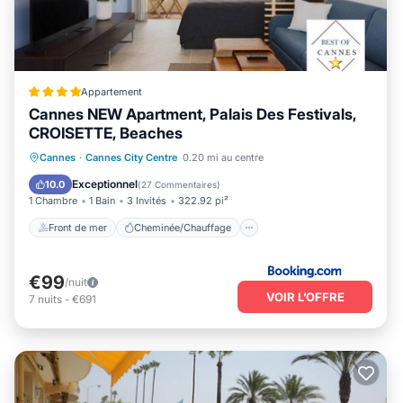
Appartement
Cannes NEW Apartment, Palais Des Festivals,
CROISETTE, Beaches
Front de mer
Cheminée/Chauffage
Cannes
·
Cannes City Centre
0.20 mi au centre
Vue sur l’océan
Balcon/Terrasse
Exceptionnel
10.0
(
27 Commentaires
)
1 Chambre
1 Bain
3 Invités
322.92 pi²
Front de mer
Cheminée/Chauffage
€99
/nuit
VOIR L’OFFRE
7
nuits
-
€691