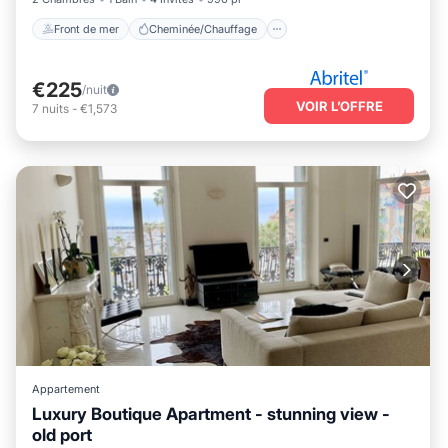
Front de mer
Cheminée/Chauffage
€225
/nuit
VOIR L’OFFRE
7
nuits
-
€1,573
Appartement
Luxury Boutique Apartment - stunning view -
old port