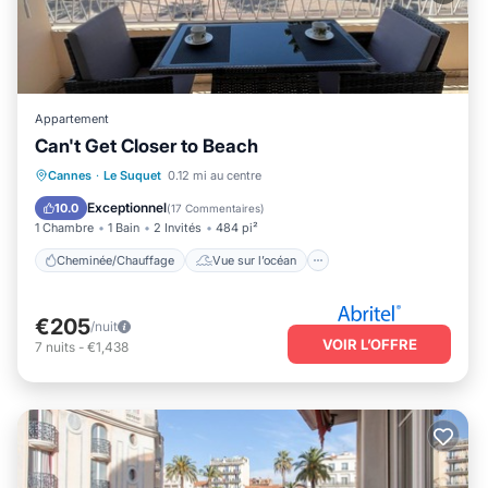
Appartement
Can't Get Closer to Beach
Cheminée/Chauffage
Vue sur l’océan
Cannes
·
Le Suquet
0.12 mi au centre
Balcon/Terrasse
Vue
Exceptionnel
10.0
(
17 Commentaires
)
1 Chambre
1 Bain
2 Invités
484 pi²
Cheminée/Chauffage
Vue sur l’océan
€205
/nuit
VOIR L’OFFRE
7
nuits
-
€1,438