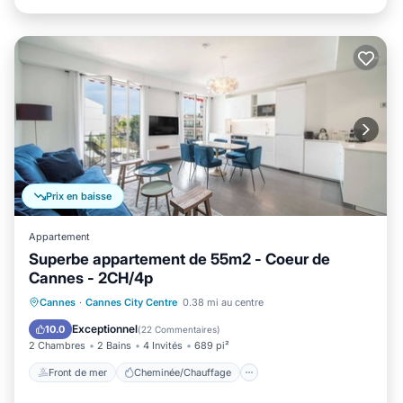
Prix en baisse
Appartement
Superbe appartement de 55m2 - Coeur de
Cannes - 2CH/4p
Front de mer
Cheminée/Chauffage
Cannes
·
Cannes City Centre
0.38 mi au centre
Vue sur l’océan
Vue
Exceptionnel
10.0
(
22 Commentaires
)
2 Chambres
2 Bains
4 Invités
689 pi²
Front de mer
Cheminée/Chauffage