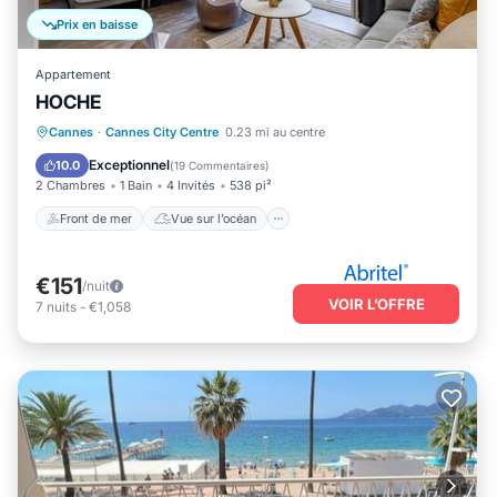
Prix en baisse
Appartement
HOCHE
Front de mer
Vue sur l’océan
Cannes
·
Cannes City Centre
0.23 mi au centre
Balcon/Terrasse
Vue
Exceptionnel
10.0
(
19 Commentaires
)
2 Chambres
1 Bain
4 Invités
538 pi²
Front de mer
Vue sur l’océan
€151
/nuit
VOIR L’OFFRE
7
nuits
-
€1,058