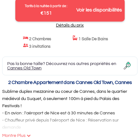
Tarifs à la nuitée à partir de :
Voir les disponibilités
€151
Détails du prix
2 Chambres
1 Salle De Bains
3 invitations
Pas la bonne taille? Découvrez nos autres propriétés en
Cannes Old Town
2 Chambre Appartement dans Cannes Old Town, Cannes
Sublime duplex mezzanine au coeur de Cannes, dans le quartier
médiéval du Suquet, à seulement 100m à pied du Palais des
Festivals !
- En avion : l'aéroport de Nice est à 30 minutes de Cannes
- Chauffeur privé depuis l'aéroport de Nice : Réservation sur
demande
- En voiture : Parking public à 100 m
Montre Plus