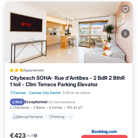
Appartement
Citybeach SOHA- Rue d'Antibes - 2 BdR 2 BthR
1 toil - Clim Terrace Parking Elevator
Balcon/Terrasse
Parking
Cannes
·
Cannes City Centre
0.54 mi au centre
Climatisation
Internet
Exceptionnel
10.0
(
23 Commentaires
)
2 Chambres
2 Bains
4 Invités
753.47 pi²
Balcon/Terrasse
Parking
€423
/nuit