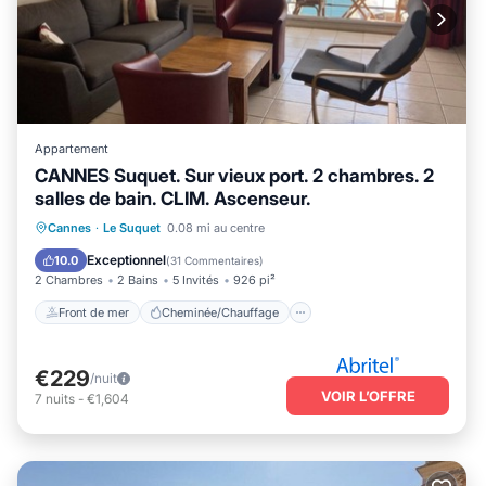
Appartement
CANNES Suquet. Sur vieux port. 2 chambres. 2
salles de bain. CLIM. Ascenseur.
Front de mer
Cheminée/Chauffage
Cannes
·
Le Suquet
0.08 mi au centre
Vue sur l’océan
Balcon/Terrasse
Exceptionnel
10.0
(
31 Commentaires
)
2 Chambres
2 Bains
5 Invités
926 pi²
Front de mer
Cheminée/Chauffage
€229
/nuit
VOIR L’OFFRE
7
nuits
-
€1,604