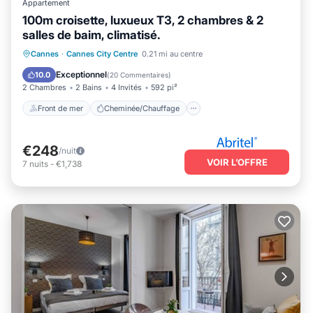
Appartement
100m croisette, luxueux T3, 2 chambres & 2
salles de baim, climatisé.
Front de mer
Cheminée/Chauffage
Cannes
·
Cannes City Centre
0.21 mi au centre
Vue sur l’océan
Balcon/Terrasse
Exceptionnel
10.0
(
20 Commentaires
)
2 Chambres
2 Bains
4 Invités
592 pi²
Front de mer
Cheminée/Chauffage
€248
/nuit
VOIR L’OFFRE
7
nuits
-
€1,738