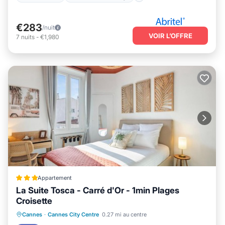
€283
/nuit
VOIR L’OFFRE
7
nuits
-
€1,980
Appartement
La Suite Tosca - Carré d'Or - 1min Plages
Croisette
Front de mer
Cheminée/Chauffage
Cannes
·
Cannes City Centre
0.27 mi au centre