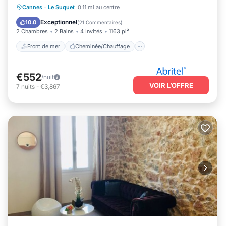
Front de mer
Cheminée/Chauffage
Cannes
·
Le Suquet
0.11 mi au centre
Vue sur l’océan
Balcon/Terrasse
Exceptionnel
10.0
(
21 Commentaires
)
2 Chambres
2 Bains
4 Invités
1163 pi²
Front de mer
Cheminée/Chauffage
€552
/nuit
VOIR L’OFFRE
7
nuits
-
€3,867