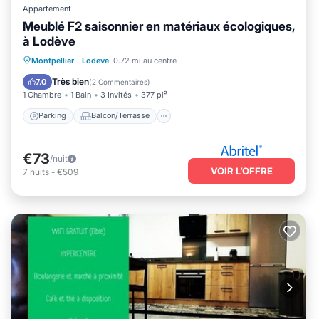
Appartement
Meublé F2 saisonnier en matériaux écologiques,
à Lodève
Parking
Balcon/Terrasse
Cuisine
Montpellier
·
Lodeve
0.72 mi au centre
Internet
Très bien
7.0
(
2 Commentaires
)
1 Chambre
1 Bain
3 Invités
377 pi²
Parking
Balcon/Terrasse
€73
/nuit
VOIR L’OFFRE
7
nuits
-
€509