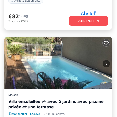
Adapté aux enfants
€82
/nuit
VOIR L’OFFRE
7
nuits
-
€572
Maison
Villa ensoleillée ☀️ avec 2 jardins avec piscine
privée et une terrasse
Piscine privée
Front de mer
Parking
Montpellier
·
Lodeve
0.75 mi au centre