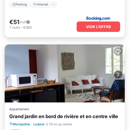
Parking
Internet
€51
/nuit
VOIR L’OFFRE
7
nuits
-
€360
Appartement
Grand jardin en bord de rivière et en centre ville
Parking
Piscine
Balcon/Terrasse
Montpellier
·
Lodeve
0.79 mi au centre