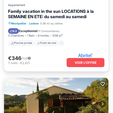
Appartement
Family vacation in the sun LOCATIONS à la
SEMAINE EN ETE: du samedi au samedi
Piscine privée
Front de mer
Parking
Montpellier
·
Lodeve
0.56 mi au centre
Piscine
Exceptionnel
9.2
(
11 Commentaires
)
3 Chambres
1 Bain
6 Invités
1259 pi²
Piscine privée
Front de mer
€346
/nuit
VOIR L’OFFRE
7
nuits
-
€2,421