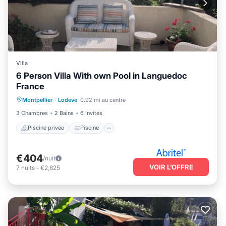
Villa
6 Person Villa With own Pool in Languedoc
France
Piscine privée
Piscine
Internet
Montpellier
·
Lodeve
0.92 mi au centre
Adapté aux enfants
3 Chambres
2 Bains
6 Invités
Piscine privée
Piscine
€404
/nuit
VOIR L’OFFRE
7
nuits
-
€2,825