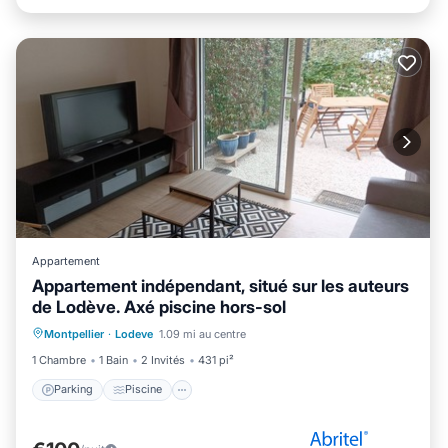
Appartement
Appartement indépendant, situé sur les auteurs
de Lodève. Axé piscine hors-sol
Parking
Piscine
Vue sur l’océan
Montpellier
·
Lodeve
1.09 mi au centre
Balcon/Terrasse
1 Chambre
1 Bain
2 Invités
431 pi²
Parking
Piscine