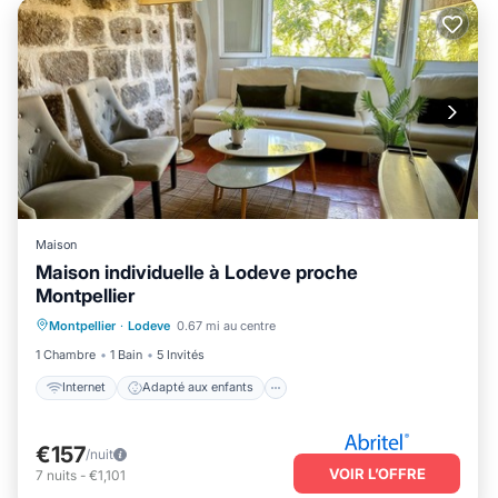
Maison
Maison individuelle à Lodeve proche
Montpellier
Internet
Adapté aux enfants
Montpellier
·
Lodeve
0.67 mi au centre
Blanchisserie
Linge de lit
1 Chambre
1 Bain
5 Invités
Internet
Adapté aux enfants
€157
/nuit
VOIR L’OFFRE
7
nuits
-
€1,101