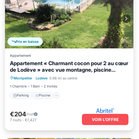
Prix en baisse
Appartement
Appartement « Charmant cocon pour 2 au cœur
de Lodève » avec vue montagne, piscine
Parking
Piscine
Balcon/Terrasse
partagée et Wi-Fi
Montpellier
·
Lodeve
0.98 mi au centre
Cuisine
1 Chambre
1 Bain
2 Invités
Parking
Piscine
€204
/nuit
VOIR L’OFFRE
7
nuits
-
€1,427