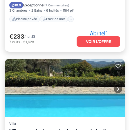
Piscine
Exceptionnel
10.0
(
7 Commentaires
)
3 Chambres
2 Bains
6 Invités
1184 pi²
Piscine privée
Front de mer
€233
/nuit
VOIR L’OFFRE
7
nuits
-
€1,628
Villa