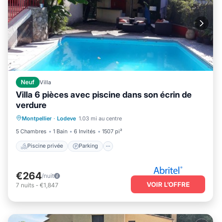
Neuf
Villa
Villa 6 pièces avec piscine dans son écrin de
verdure
Piscine privée
Parking
Piscine
Montpellier
·
Lodeve
1.03 mi au centre
Vue sur l’océan
5 Chambres
1 Bain
6 Invités
1507 pi²
Piscine privée
Parking
€264
/nuit
VOIR L’OFFRE
7
nuits
-
€1,847