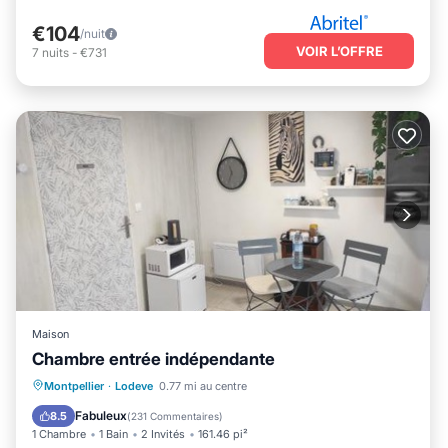
€104
/nuit
VOIR L’OFFRE
7
nuits
-
€731
Maison
Chambre entrée indépendante
Parking
Internet
Sports/Activités
Montpellier
·
Lodeve
0.77 mi au centre
Sécurité/Sûreté
Fabuleux
8.5
(
231 Commentaires
)
1 Chambre
1 Bain
2 Invités
161.46 pi²