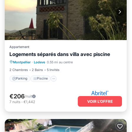
Appartement
Logements séparés dans villa avec piscine
Parking
Piscine
Balcon/Terrasse
Montpellier
·
Lodeve
0.55 mi au centre
Cuisine
2 Chambres
2 Bains
5 Invités
Parking
Piscine
€206
/nuit
VOIR L’OFFRE
7
nuits
-
€1,442