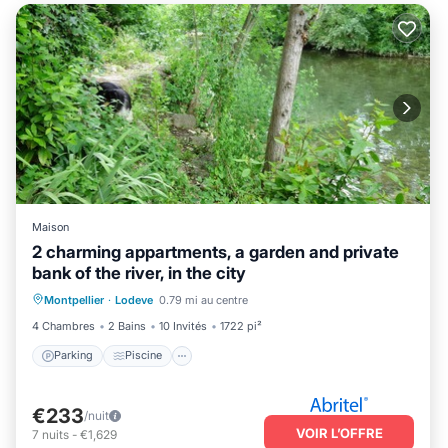
Maison
2 charming appartments, a garden and private
bank of the river, in the city
Parking
Piscine
Balcon/Terrasse
Montpellier
·
Lodeve
0.79 mi au centre
Cuisine
4 Chambres
2 Bains
10 Invités
1722 pi²
Parking
Piscine
€233
/nuit
VOIR L’OFFRE
7
nuits
-
€1,629