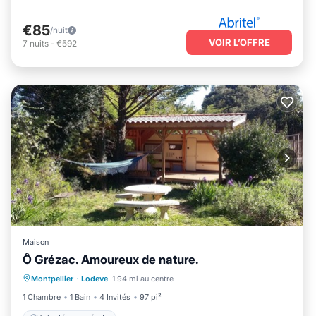
€85
/nuit
VOIR L’OFFRE
7
nuits
-
€592
Maison
Ô Grézac. Amoureux de nature.
Montpellier
·
Lodeve
1.94 mi au centre
Adapté aux enfants
1 Chambre
1 Bain
4 Invités
97 pi²