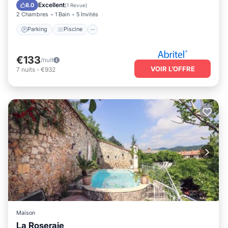
Cuisine
Excellent
8.0
(
1 Revue
)
2 Chambres
1 Bain
5 Invités
Parking
Piscine
€133
/nuit
VOIR L’OFFRE
7
nuits
-
€932
Maison
La Roseraie