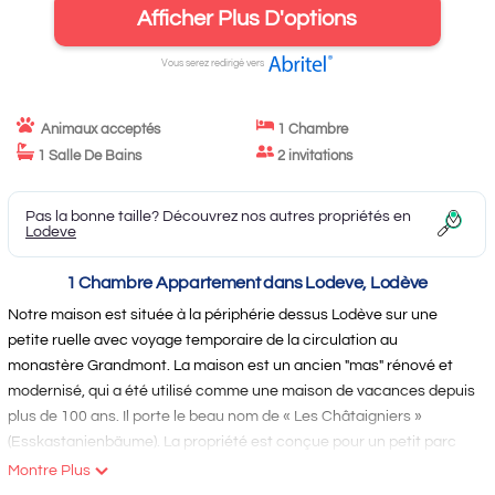
Afficher Plus D'options
Vous serez redirigé vers
Animaux acceptés
1 Chambre
1 Salle De Bains
2 invitations
Pas la bonne taille? Découvrez nos autres propriétés en
Lodeve
1 Chambre Appartement dans Lodeve, Lodève
Notre maison est située à la périphérie dessus Lodève sur une
petite ruelle avec voyage temporaire de la circulation au
monastère Grandmont. La maison est un ancien "mas" rénové et
modernisé, qui a été utilisé comme une maison de vacances depuis
plus de 100 ans. Il porte le beau nom de « Les Châtaigniers »
(Esskastanienbäume). La propriété est conçue pour un petit parc
méditerranéen en terrasses et s'ouvre sur une oliveraie
Montre Plus
tentaculaire avec des arbres fruitiers et des vignes