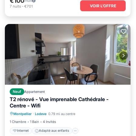
€100
/nuit
VOIR L’OFFRE
7
nuits
-
€701
Neuf
Appartement
T2 rénové - Vue imprenable Cathédrale -
Centre - Wifi
Internet
Adapté aux enfants
Montpellier
·
Lodeve
0.79 mi au centre
Linge de lit
Installations de bien-être
1 Chambre
1 Bain
4 Invités
Internet
Adapté aux enfants