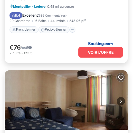
Front de mer
Petit-déjeuner
Parking
Montpellier
·
Lodeve
0.48 mi au centre
Piscine
Excellent
8.4
(
585 Commentaires
)
20 Chambres
16 Bains
44 Invités
548.96 pi²
Front de mer
Petit-déjeuner
€76
/nuit
VOIR L’OFFRE
7
nuits
-
€535