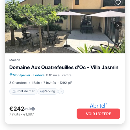
Maison
Domaine Aux Quatrefeuilles d'Oc - Villa Jasmin
Front de mer
Parking
Piscine
Montpellier
·
Lodeve
0.81 mi au centre
Vue sur l’océan
3 Chambres
1 Bain
7 Invités
1292 pi²
Front de mer
Parking
€242
/nuit
VOIR L’OFFRE
7
nuits
-
€1,697