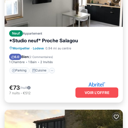
Neuf
Appartement
*Studio neuf* Proche Salagou
Parking
Cuisine
Internet
Montpellier
·
Lodeve
0.94 mi au centre
Adapté aux enfants
Bien
6.0
(
2 Commentaires
)
1 Chambre
1 Bain
2 Invités
Parking
Cuisine
€73
/nuit
VOIR L’OFFRE
7
nuits
-
€512