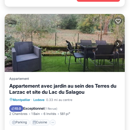
Appartement
Appartement avec jardin au sein des Terres du
Larzac et site du Lac du Salagou
Parking
Cuisine
Adapté aux enfants
Montpellier
·
Lodeve
0.33 mi au centre
TV
Exceptionnel
10.0
(
1 Revue
)
2 Chambres
1 Bain
6 Invités
581 pi²
Parking
Cuisine