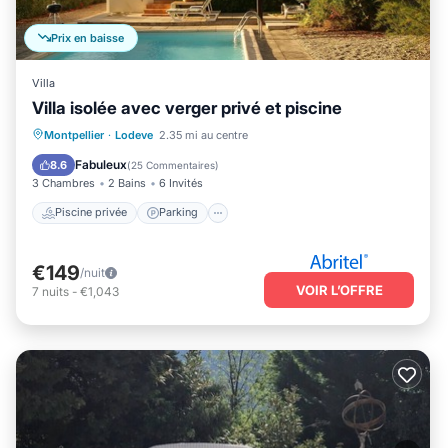
Prix en baisse
Villa
Villa isolée avec verger privé et piscine
Piscine privée
Parking
Piscine
Montpellier
·
Lodeve
2.35 mi au centre
Vue sur l’océan
Fabuleux
8.6
(
25 Commentaires
)
3 Chambres
2 Bains
6 Invités
Piscine privée
Parking
€149
/nuit
VOIR L’OFFRE
7
nuits
-
€1,043