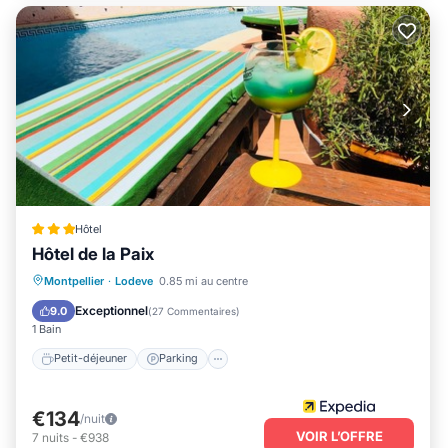
Hôtel
Hôtel de la Paix
Petit-déjeuner
Parking
Piscine
Montpellier
·
Lodeve
0.85 mi au centre
Balcon/Terrasse
Exceptionnel
9.0
(
27 Commentaires
)
1 Bain
Petit-déjeuner
Parking
€134
/nuit
VOIR L’OFFRE
7
nuits
-
€938