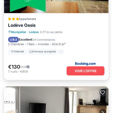
Appartement
Lodève Oasis
Internet
Animaux acceptés
Montpellier
·
Lodeve
0.77 mi au centre
Adapté aux enfants
Sports/Activités
Excellent
8.3
(
24 Commentaires
)
2 Chambres
1 Bain
4 Invités
624.31 pi²
Internet
Animaux acceptés
€130
/nuit
VOIR L’OFFRE
7
nuits
-
€909