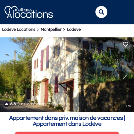
Lodeve Locations
Montpellier
Lodeve
8.8
(16 Commentaires)
1
/4
Appartement dans priv. maison de vacances |
Appartement dans Lodève