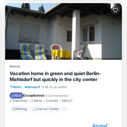
Maison
Vacation home in green and quiet Berlin-
Mahlsdorf but quickly in the city center
Parking
Vue sur l’océan
Berlin
·
Mahlsdorf
0.58 mi au centre
Balcon/Terrasse
Vue
Exceptionnel
10.0
(
3 Commentaires
)
2 Chambres
2 Bains
3 Invités
538 pi²
Parking
Vue sur l’océan