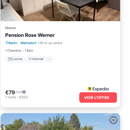
 vous
onne
tch de
le
Maison
Pension Rose Werner
Cuisine
Internet
Adapté aux enfants
Berlin
·
Mahlsdorf
1.19 mi au centre
Espace fumeur désigné
1 Chambre
1 Bain
rt
Cuisine
Internet
che à
l),
€79
/nuit
7
nuits
-
€553
VOIR L’OFFRE