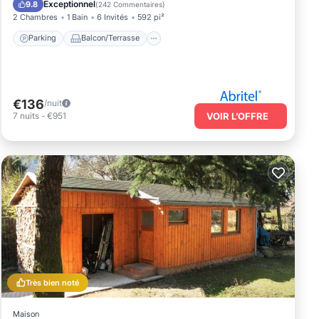
Exceptionnel
9.8
(
242 Commentaires
)
2 Chambres
1 Bain
6 Invités
592 pi²
Parking
Balcon/Terrasse
€136
/nuit
7
nuits
-
€951
VOIR L’OFFRE
Très bien noté
Maison