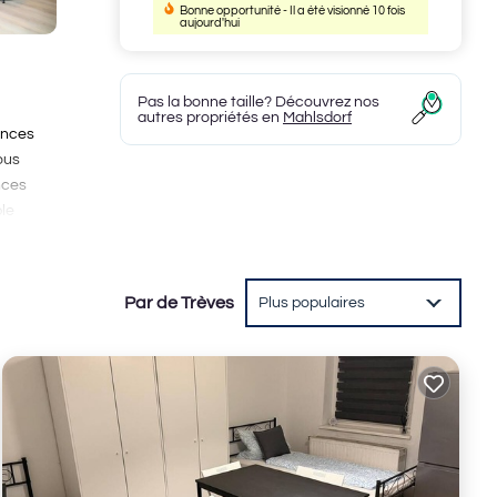
Bonne opportunité - Il a été visionné 10 fois
aujourd'hui
Pas la bonne taille? Découvrez nos
autres propriétés en
Mahlsdorf
ances
ous
nces
ble
e
 vous
es
Par de Trèves
Plus populaires
o ou