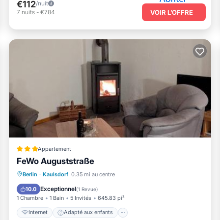
€112
/nuit
7
nuits
-
€784
VOIR L’OFFRE
Appartement
FeWo Auguststraße
Internet
Adapté aux enfants
Berlin
·
Kaulsdorf
0.35 mi au centre
Sports/Activités
Sécurité/Sûreté
Exceptionnel
10.0
(
1 Revue
)
1 Chambre
1 Bain
5 Invités
645.83 pi²
Internet
Adapté aux enfants