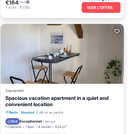
€164
/nuit
VOIR L’OFFRE
7
nuits
-
€1,150
Copropriété
Spacious vacation apartment in a quiet and
convenient location
Parking
Balcon/Terrasse
Cuisine
Berlin
·
Biesdorf
0.46 mi au centre
Internet
Exceptionnel
10.0
(
1 Revue
)
1 Chambre
1 Bain
4 Invités
624 pi²