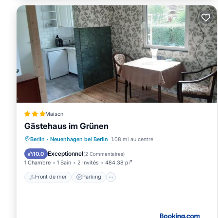
Maison
Gästehaus im Grünen
Front de mer
Parking
Berlin
·
Neuenhagen bei Berlin
1.08 mi au centre
Vue sur l’océan
Balcon/Terrasse
Exceptionnel
10.0
(
2 Commentaires
)
1 Chambre
1 Bain
2 Invités
484.38 pi²
Front de mer
Parking