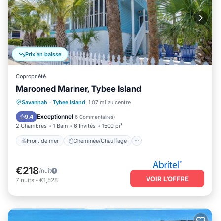
Prix en baisse
Copropriété
Marooned Mariner, Tybee Island
Front de mer
Cheminée/Chauffage
Savannah
·
Tybee Island
1.07 mi au centre
Vue sur l’océan
Balcon/Terrasse
Exceptionnel
9.4
(
6 Commentaires
)
2 Chambres
1 Bain
6 Invités
1500 pi²
Front de mer
Cheminée/Chauffage
€218
/nuit
VOIR L’OFFRE
7
nuits
-
€1,528