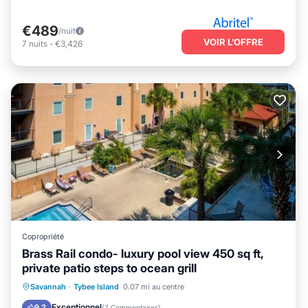
€489
/nuit
VOIR L’OFFRE
7
nuits
-
€3,426
Copropriété
Brass Rail condo- luxury pool view 450 sq ft,
private patio steps to ocean grill
Front de mer
Bain à remous
Savannah
·
Tybee Island
0.07 mi au centre
Cheminée/Chauffage
Piscine
Exceptionnel
9.2
(
7 Commentaires
)