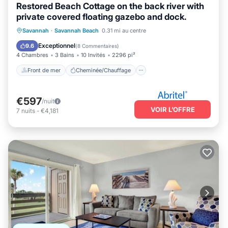
Restored Beach Cottage on the back river with
private covered floating gazebo and dock.
Front de mer
Cheminée/Chauffage
Savannah
·
Savannah Beach
0.31 mi au centre
Vue sur l’océan
Balcon/Terrasse
Exceptionnel
9.6
(
8 Commentaires
)
4 Chambres
3 Bains
10 Invités
2296 pi²
Front de mer
Cheminée/Chauffage
€597
/nuit
VOIR L’OFFRE
7
nuits
-
€4,181