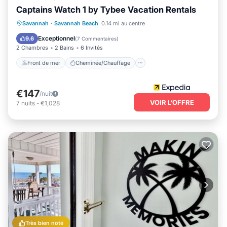
Captains Watch 1 by Tybee Vacation Rentals
Front de mer
Cheminée/Chauffage
Savannah
·
Savannah Beach
0.14 mi au centre
Piscine
Vue sur l’océan
Exceptionnel
9.6
(
7 Commentaires
)
2 Chambres
2 Bains
6 Invités
Front de mer
Cheminée/Chauffage
€147
/nuit
VOIR L’OFFRE
7
nuits
-
€1,028
Très bien noté