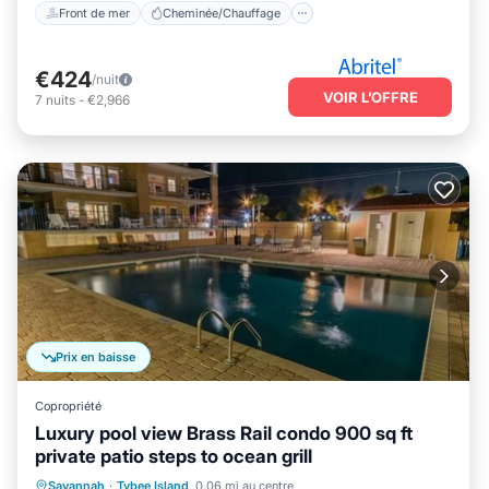
Front de mer
Cheminée/Chauffage
€424
/nuit
VOIR L’OFFRE
7
nuits
-
€2,966
Prix en baisse
Copropriété
Luxury pool view Brass Rail condo 900 sq ft
private patio steps to ocean grill
Front de mer
Bain à remous
Savannah
·
Tybee Island
0.06 mi au centre