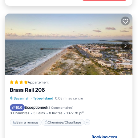
Appartement
Brass Rail 206
Bain à remous
Cheminée/Chauffage
Savannah
·
Tybee Island
0.08 mi au centre
Piscine
Vue
Exceptionnel
10.0
(
3 Commentaires
)
3 Chambres
3 Bains
8 Invités
1377.78 pi²
Bain à remous
Cheminée/Chauffage