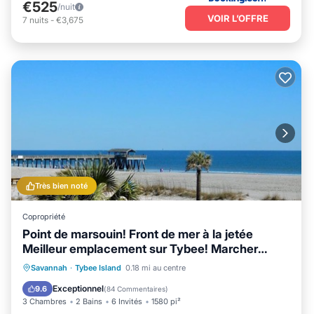
€525
/nuit
VOIR L’OFFRE
7
nuits
-
€3,675
Très bien noté
Copropriété
Point de marsouin! Front de mer à la jetée
Meilleur emplacement sur Tybee! Marcher
partout
Front de mer
Cheminée/Chauffage
Savannah
·
Tybee Island
0.18 mi au centre
Vue sur l’océan
Balcon/Terrasse
Exceptionnel
9.6
(
84 Commentaires
)
3 Chambres
2 Bains
6 Invités
1580 pi²