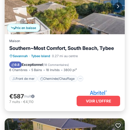
Prix en baisse
Maison
Southern~Most Comfort, South Beach, Tybee
Front de mer
Cheminée/Chauffage
Savannah
·
Tybee Island
0.27 mi au centre
Vue sur l’océan
Balcon/Terrasse
Exceptionnel
9.8
(
18 Commentaires
)
6 Chambres
5 Bains
18 Invités
3800 pi²
Front de mer
Cheminée/Chauffage
€587
/nuit
VOIR L’OFFRE
7
nuits
-
€4,110