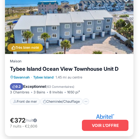
Très bien noté
Maison
Tybee Island Ocean View Townhouse Unit D
Front de mer
Cheminée/Chauffage
Savannah
·
Tybee Island
1.45 mi au centre
Vue sur l’océan
Balcon/Terrasse
Exceptionnel
9.2
(
63 Commentaires
)
3 Chambres
3 Bains
8 Invités
1650 pi²
Front de mer
Cheminée/Chauffage
€372
/nuit
VOIR L’OFFRE
7
nuits
-
€2,606