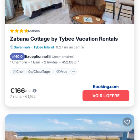
Maison
Zabana Cottage by Tybee Vacation Rentals
Cheminée/Chauffage
Vue
Parking
Savannah
·
Tybee Island
0.27 mi au centre
Climatisation
Exceptionnel
10.0
(
5 Commentaires
)
1 Chambre
1 Bain
2 Invités
452.08 pi²
Cheminée/Chauffage
Vue
€166
/nuit
VOIR L’OFFRE
7
nuits
-
€1,162