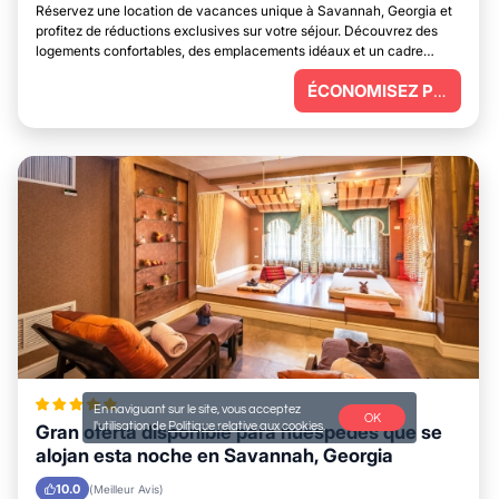
Réservez une location de vacances unique à Savannah, Georgia et
profitez de réductions exclusives sur votre séjour. Découvrez des
logements confortables, des emplacements idéaux et un cadre
parfait pour vous détendre.
ÉCONOMISEZ PLUS
En naviguant sur le site, vous acceptez
OK
l'utilisation de
Politique relative aux cookies
.
Gran oferta disponible para huéspedes que se
alojan esta noche en Savannah, Georgia
10.0
(Meilleur Avis)