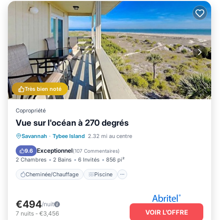
Très bien noté
Copropriété
Vue sur l'océan à 270 degrés
Cheminée/Chauffage
Piscine
Savannah
·
Tybee Island
2.32 mi au centre
Vue sur l’océan
Balcon/Terrasse
Exceptionnel
9.6
(
107 Commentaires
)
2 Chambres
2 Bains
6 Invités
856 pi²
Cheminée/Chauffage
Piscine
€494
/nuit
VOIR L’OFFRE
7
nuits
-
€3,456