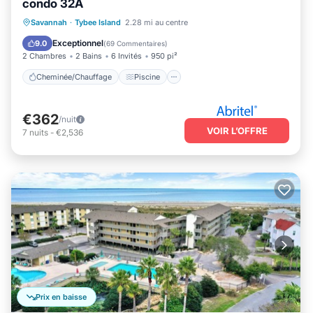
condo 32A
Cheminée/Chauffage
Piscine
Savannah
·
Tybee Island
2.28 mi au centre
Vue sur l’océan
Balcon/Terrasse
Exceptionnel
9.0
(
69 Commentaires
)
2 Chambres
2 Bains
6 Invités
950 pi²
Cheminée/Chauffage
Piscine
€362
/nuit
VOIR L’OFFRE
7
nuits
-
€2,536
Prix en baisse