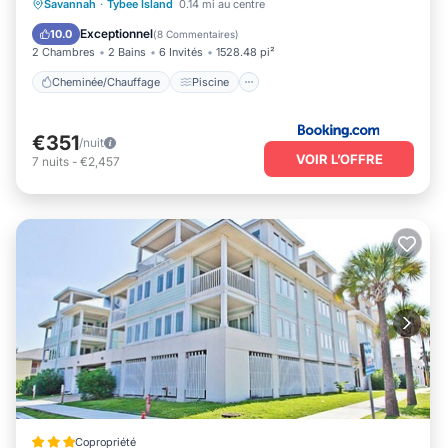
Cheminée/Chauffage
Piscine
Vue
Savannah
·
Tybee Island
0.14 mi au centre
Parking
Exceptionnel
10.0
(
8 Commentaires
)
2 Chambres
2 Bains
6 Invités
1528.48 pi²
Cheminée/Chauffage
Piscine
€351
/nuit
VOIR L’OFFRE
7
nuits
-
€2,457
Copropriété