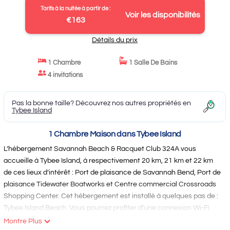
Tarifs à la nuitée à partir de :
Voir les disponibilités
€163
Détails du prix
1 Chambre
1 Salle De Bains
4 invitations
Pas la bonne taille? Découvrez nos autres propriétés en
Tybee Island
1 Chambre Maison dans Tybee Island
L’hébergement Savannah Beach & Racquet Club 324A vous
accueille à Tybee Island, à respectivement 20 km, 21 km et 22 km
de ces lieux d’intérêt : Port de plaisance de Savannah Bend, Port de
plaisance Tidewater Boatworks et Centre commercial Crossroads
Shopping Center. Cet hébergement est installé à quelques pas de :
Tybee Island Beach. Vous pourrez profiter d’une connexion Wi-Fi
gratuite et d’un parking privé disponible sur place. Cette maison de
Montre Plus