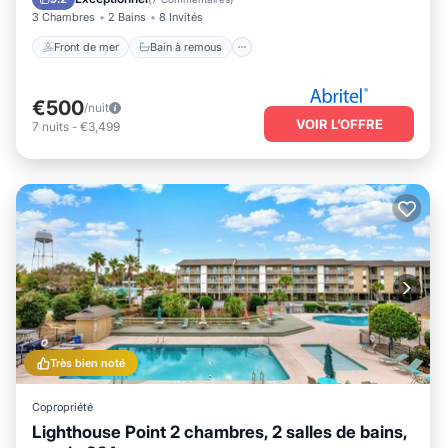
3 Chambres
2 Bains
8 Invités
Front de mer
Bain à remous
€500
/nuit
VOIR L’OFFRE
7
nuits
-
€3,499
Très bien noté
Copropriété
Lighthouse Point 2 chambres, 2 salles de bains,