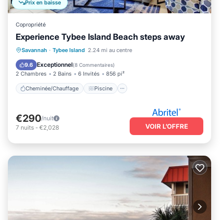
Prix en baisse
Copropriété
Experience Tybee Island Beach steps away
Cheminée/Chauffage
Piscine
Savannah
·
Tybee Island
2.24 mi au centre
Vue sur l’océan
Balcon/Terrasse
Exceptionnel
9.6
(
8 Commentaires
)
2 Chambres
2 Bains
6 Invités
856 pi²
Cheminée/Chauffage
Piscine
€290
/nuit
VOIR L’OFFRE
7
nuits
-
€2,028