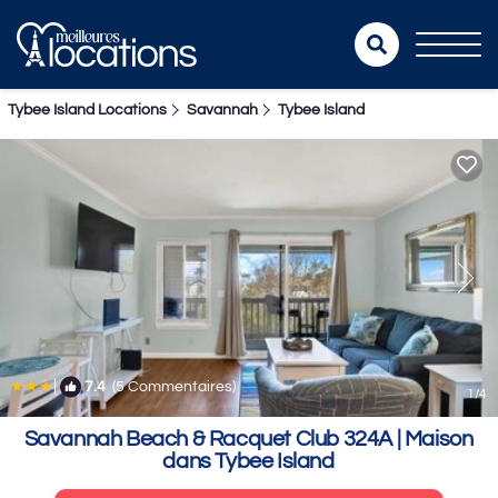
Tybee Island Locations
Savannah
Tybee Island
|
7.4
(5 Commentaires)
1
/4
Savannah Beach & Racquet Club 324A | Maison
dans Tybee Island