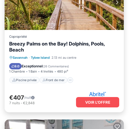
Copropriété
Breezy Palms on the Bay! Dolphins, Pools,
Beach
Piscine privée
Front de mer
Savannah
·
Tybee Island
2.13 mi au centre
Cheminée/Chauffage
Piscine
Exceptionnel
9.0
(
26 Commentaires
)
1 Chambre
1 Bain
4 Invités
480 pi²
Piscine privée
Front de mer
€407
/nuit
VOIR L’OFFRE
7
nuits
-
€2,848