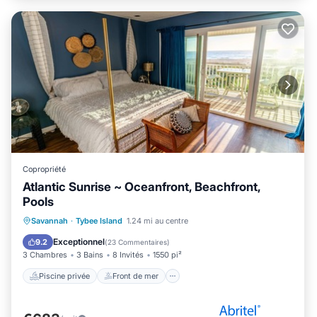
Copropriété
Atlantic Sunrise ~ Oceanfront, Beachfront,
Pools
Piscine privée
Front de mer
Savannah
·
Tybee Island
1.24 mi au centre
Cheminée/Chauffage
Piscine
Exceptionnel
9.2
(
23 Commentaires
)
3 Chambres
3 Bains
8 Invités
1550 pi²
Piscine privée
Front de mer