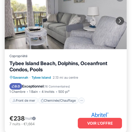
Copropriété
Tybee Island Beach, Dolphins, Oceanfront
Condos, Pools
Front de mer
Cheminée/Chauffage
Savannah
·
Tybee Island
2.13 mi au centre
Piscine
Vue sur l’océan
Exceptionnel
9.0
(
16 Commentaires
)
1 Chambre
1 Bain
4 Invités
500 pi²
Front de mer
Cheminée/Chauffage
€238
/nuit
VOIR L’OFFRE
7
nuits
-
€1,664