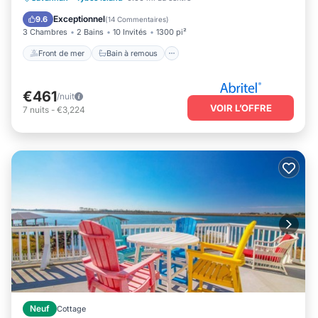
Cheminée/Chauffage
Piscine
Exceptionnel
9.6
(
14 Commentaires
)
3 Chambres
2 Bains
10 Invités
1300 pi²
Front de mer
Bain à remous
€461
/nuit
VOIR L’OFFRE
7
nuits
-
€3,224
Neuf
Cottage