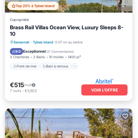
Top 20% à Tybee Island
Copropriété
Brass Rail Villas Ocean View, Luxury Sleeps 8-
10
Front de mer
Bain à remous
Savannah
·
Tybee Island
0.07 mi au centre
Cheminée/Chauffage
Piscine
Exceptionnel
9.0
(
37 Commentaires
)
3 Chambres
2 Bains
10 Invités
1400 pi²
Front de mer
Bain à remous
€515
/nuit
VOIR L’OFFRE
7
nuits
-
€3,602