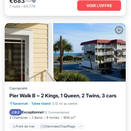
€683
/nuit
VOIR L’OFFRE
7
nuits
-
€4,779
Copropriété
Pier Walk B ~ 2 Kings, 1 Queen, 2 Twins, 3 cars
Front de mer
Cheminée/Chauffage
Savannah
·
Tybee Island
0.12 mi au centre
Vue sur l’océan
Balcon/Terrasse
Exceptionnel
9.2
(
12 Commentaires
)
3 Chambres
2 Bains
8 Invités
1650 pi²
Front de mer
Cheminée/Chauffage