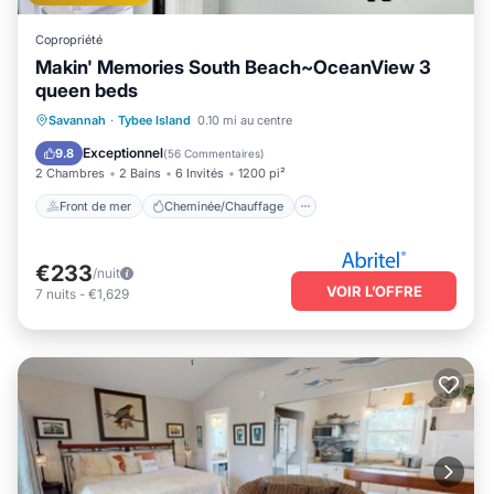
Copropriété
Makin' Memories South Beach~OceanView 3
queen beds
Front de mer
Cheminée/Chauffage
Savannah
·
Tybee Island
0.10 mi au centre
Vue sur l’océan
Balcon/Terrasse
Exceptionnel
9.8
(
56 Commentaires
)
2 Chambres
2 Bains
6 Invités
1200 pi²
Front de mer
Cheminée/Chauffage
€233
/nuit
VOIR L’OFFRE
7
nuits
-
€1,629