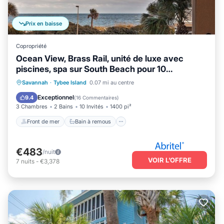
Prix en baisse
Copropriété
Ocean View, Brass Rail, unité de luxe avec
piscines, spa sur South Beach pour 10
personnes
Front de mer
Bain à remous
Savannah
·
Tybee Island
0.07 mi au centre
Cheminée/Chauffage
Piscine
Exceptionnel
9.4
(
16 Commentaires
)
3 Chambres
2 Bains
10 Invités
1400 pi²
Front de mer
Bain à remous
€483
/nuit
VOIR L’OFFRE
7
nuits
-
€3,378