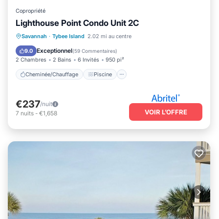
Copropriété
Lighthouse Point Condo Unit 2C
Cheminée/Chauffage
Piscine
Savannah
·
Tybee Island
2.02 mi au centre
Vue sur l’océan
Balcon/Terrasse
Exceptionnel
9.0
(
59 Commentaires
)
2 Chambres
2 Bains
6 Invités
950 pi²
Cheminée/Chauffage
Piscine
€237
/nuit
VOIR L’OFFRE
7
nuits
-
€1,658