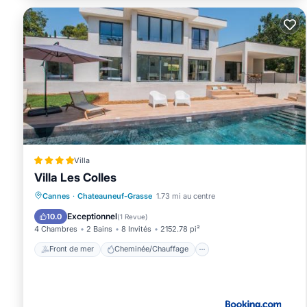
Villa
Villa Les Colles
Front de mer
Cheminée/Chauffage
Cannes
·
Chateauneuf-Grasse
1.73 mi au centre
Piscine
Vue sur l’océan
Exceptionnel
10.0
(
1 Revue
)
4 Chambres
2 Bains
8 Invités
2152.78 pi²
Front de mer
Cheminée/Chauffage