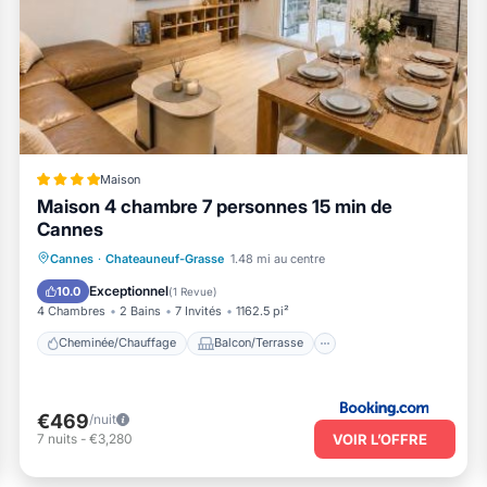
Maison
Maison 4 chambre 7 personnes 15 min de
Cannes
Cheminée/Chauffage
Balcon/Terrasse
Cannes
·
Chateauneuf-Grasse
1.48 mi au centre
Vue
Animaux acceptés
Exceptionnel
10.0
(
1 Revue
)
4 Chambres
2 Bains
7 Invités
1162.5 pi²
Cheminée/Chauffage
Balcon/Terrasse
€469
/nuit
VOIR L’OFFRE
7
nuits
-
€3,280