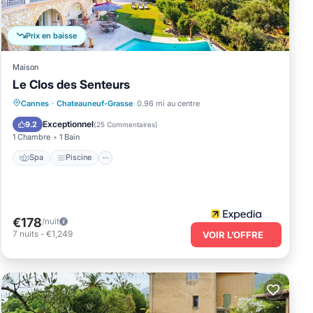
t de
Prix en baisse
Maison
Le Clos des Senteurs
0% la
Spa
Piscine
Balcon/Terrasse
Cannes
·
Chateauneuf-Grasse
0.96 mi au centre
g
Petit-déjeuner
Exceptionnel
9.2
(
25 Commentaires
)
1 Chambre
1 Bain
of 9
Spa
Piscine
s
illa,
e of
 more
€178
/nuit
7
nuits
-
€1,249
VOIR L’OFFRE