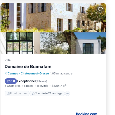
Villa
Domaine de Bramafam
Front de mer
Cheminée/Chauffage
Cannes
·
Chateauneuf-Grasse
1.05 mi au centre
Piscine
Vue sur l’océan
Exceptionnel
10.0
(
1 Revue
)
5 Chambres
5 Bains
11 Invités
3229.17 pi²
Front de mer
Cheminée/Chauffage