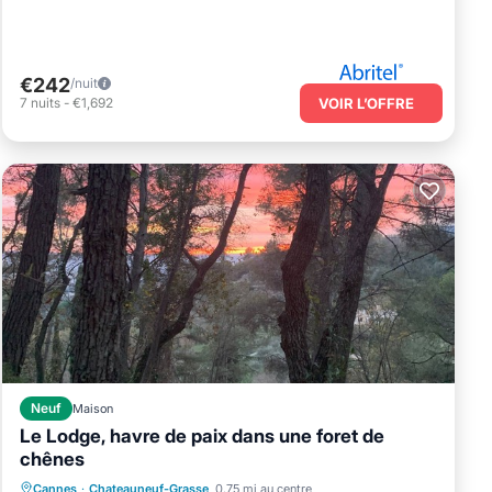
€242
/nuit
7
nuits
-
€1,692
VOIR L’OFFRE
Neuf
Maison
Le Lodge, havre de paix dans une foret de
chênes
Cheminée/Chauffage
Animaux acceptés
Cannes
·
Chateauneuf-Grasse
0.75 mi au centre
Climatisation
Internet