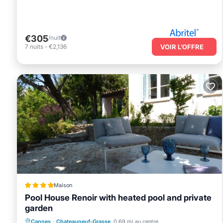
€305
/nuit
7
nuits
-
€2,136
VOIR L’OFFRE
Maison
Pool House Renoir with heated pool and private
garden
Front de mer
Cheminée/Chauffage
Cannes
·
Chateauneuf-Grasse
0.69 mi au centre