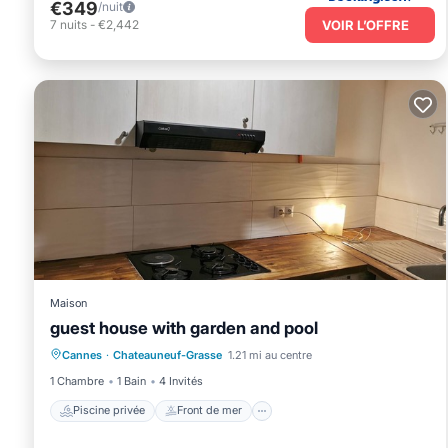
€349
/nuit
VOIR L’OFFRE
7
nuits
-
€2,442
Maison
guest house with garden and pool
Piscine privée
Front de mer
Cannes
·
Chateauneuf-Grasse
1.21 mi au centre
Cheminée/Chauffage
Piscine
1 Chambre
1 Bain
4 Invités
Piscine privée
Front de mer