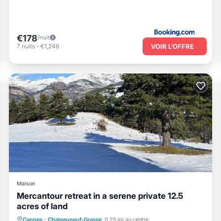
€178
/nuit
VOIR L’OFFRE
7
nuits
-
€1,246
Maison
Mercantour retreat in a serene private 12.5
acres of land
Cheminée/Chauffage
Internet
Cannes
·
Chateauneuf-Grasse
0.25 mi au centre
Adapté aux enfants
Blanchisserie