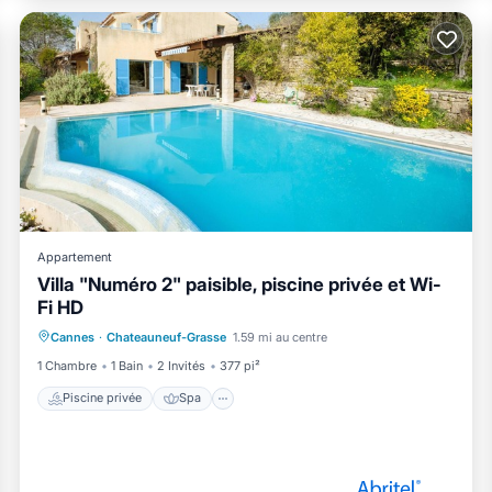
Appartement
Villa "Numéro 2" paisible, piscine privée et Wi-
Fi HD
Piscine privée
Spa
Cannes
·
Chateauneuf-Grasse
1.59 mi au centre
Cheminée/Chauffage
Piscine
1 Chambre
1 Bain
2 Invités
377 pi²
Piscine privée
Spa