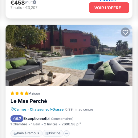
€458
/nuit
7
nuits
-
€3,207
VOIR L’OFFRE
Maison
Le Mas Perché
Bain à remous
Piscine
Cannes
·
Chateauneuf-Grasse
0.99 mi au centre
Balcon/Terrasse
Petit-déjeuner
Exceptionnel
9.7
(
21 Commentaires
)
1 Chambre
1 Bain
2 Invités
2690.98 pi²
Bain à remous
Piscine