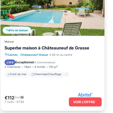
Prix en baisse
Maison
Superbe maison à Châteauneuf de Grasse
Front de mer
Cheminée/Chauffage
Cannes
·
Chateauneuf-Grasse
0.68 mi au centre
Piscine
Vue sur l’océan
Exceptionnel
9.6
(
4 Commentaires
)
2 Chambres
1 Bain
4 Invités
753 pi²
Front de mer
Cheminée/Chauffage
€112
/nuit
7
nuits
-
€783
VOIR L’OFFRE