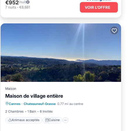
€952
/nuit
VOIR L’OFFRE
7
nuits
-
€6,661
Maison
Maison de village entière
Animaux acceptés
Cuisine
Parking
Cannes
·
Chateauneuf-Grasse
0.77 mi au centre
Internet
2 Chambres
1 Bain
6 Invités
Animaux acceptés
Cuisine