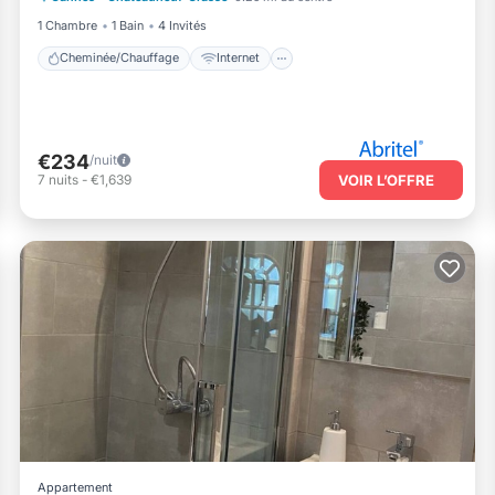
1 Chambre
1 Bain
4 Invités
Cheminée/Chauffage
Internet
€234
/nuit
7
nuits
-
€1,639
VOIR L’OFFRE
Appartement