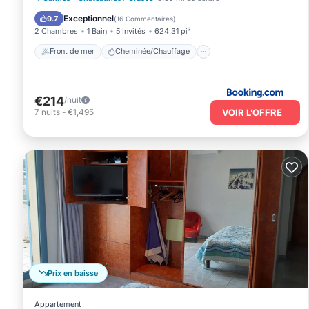
Piscine
Vue sur l’océan
Exceptionnel
9.7
(
16 Commentaires
)
2 Chambres
1 Bain
5 Invités
624.31 pi²
Front de mer
Cheminée/Chauffage
€214
/nuit
VOIR L’OFFRE
7
nuits
-
€1,495
Prix en baisse
Appartement