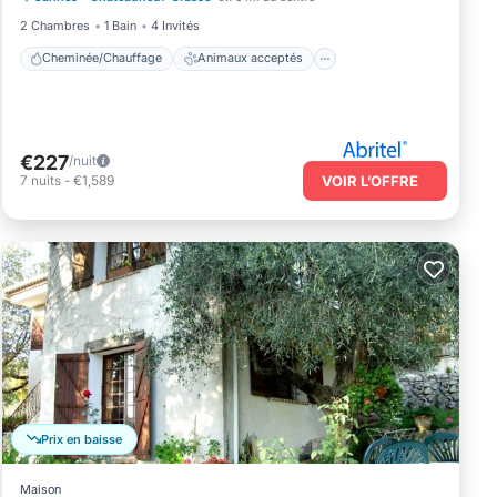
2 Chambres
1 Bain
4 Invités
Cheminée/Chauffage
Animaux acceptés
€227
/nuit
7
nuits
-
€1,589
VOIR L’OFFRE
Prix en baisse
Maison