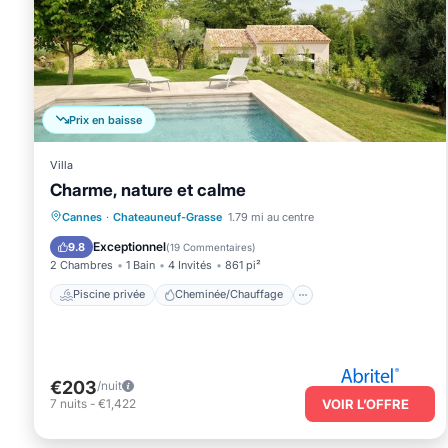
Prix en baisse
Villa
Charme, nature et calme
Piscine privée
Cheminée/Chauffage
Cannes
·
Chateauneuf-Grasse
1.79 mi au centre
Piscine
Vue sur l’océan
Exceptionnel
9.8
(
19 Commentaires
)
2 Chambres
1 Bain
4 Invités
861 pi²
Piscine privée
Cheminée/Chauffage
€203
/nuit
7
nuits
-
€1,422
VOIR L’OFFRE