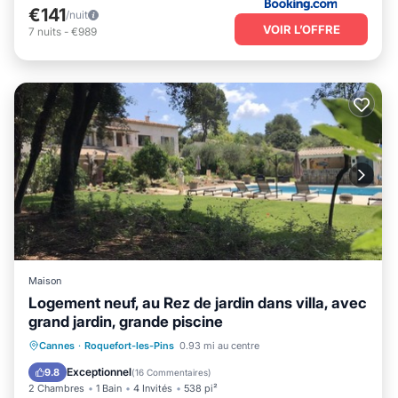
€141
/nuit
VOIR L’OFFRE
7
nuits
-
€989
Maison
Logement neuf, au Rez de jardin dans villa, avec
grand jardin, grande piscine
Cheminée/Chauffage
Piscine
Cannes
·
Roquefort-les-Pins
0.93 mi au centre
Balcon/Terrasse
Cuisine
Exceptionnel
9.8
(
16 Commentaires
)
2 Chambres
1 Bain
4 Invités
538 pi²