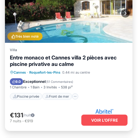
Très bien noté
Villa
Entre monaco et Cannes villa 2 pièces avec
piscine privative au calme
Piscine privée
Front de mer
Cannes
·
Roquefort-les-Pins
0.44 mi au centre
Cheminée/Chauffage
Piscine
Exceptionnel
9.0
(
51 Commentaires
)
1 Chambre
1 Bain
3 Invités
538 pi²
Piscine privée
Front de mer
€131
/nuit
VOIR L’OFFRE
7
nuits
-
€919