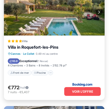
Villa
Villa in Roquefort-les-Pins
Front de mer
Piscine
Cannes
·
Le Collet
0.49 mi au centre
Vue sur l’océan
Balcon/Terrasse
Exceptionnel
10.0
(
1 Revue
)
4 Chambres
3 Bains
8 Invités
2152.78 pi²
Front de mer
Piscine
€772
/nuit
VOIR L’OFFRE
7
nuits
-
€5,407