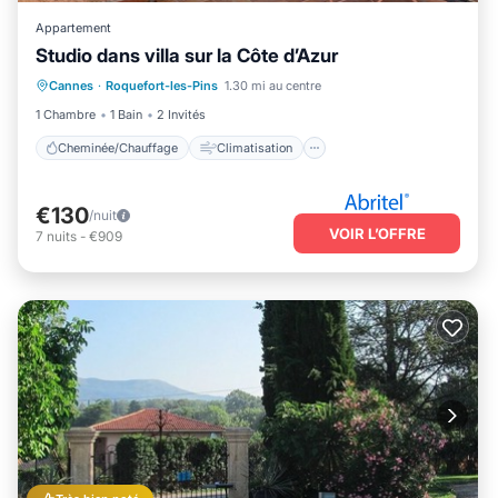
Appartement
Studio dans villa sur la Côte d’Azur
Cheminée/Chauffage
Climatisation
Cannes
·
Roquefort-les-Pins
1.30 mi au centre
Adapté aux enfants
Blanchisserie
1 Chambre
1 Bain
2 Invités
Cheminée/Chauffage
Climatisation
€130
/nuit
VOIR L’OFFRE
7
nuits
-
€909