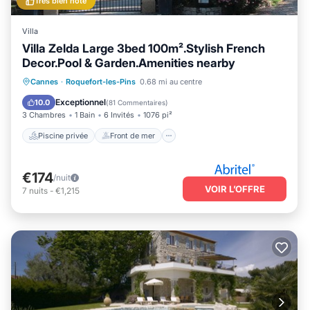
Très bien noté
Villa
Villa Zelda Large 3bed 100m².Stylish French
Decor.Pool & Garden.Amenities nearby
Piscine privée
Front de mer
Cannes
·
Roquefort-les-Pins
0.68 mi au centre
Cheminée/Chauffage
Piscine
Exceptionnel
10.0
(
81 Commentaires
)
3 Chambres
1 Bain
6 Invités
1076 pi²
Piscine privée
Front de mer
€174
/nuit
VOIR L’OFFRE
7
nuits
-
€1,215