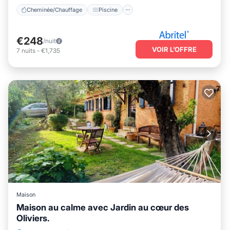
Cheminée/Chauffage
Piscine
€248
/nuit
VOIR L’OFFRE
7
nuits
-
€1,735
Maison
Maison au calme avec Jardin au cœur des
Oliviers.