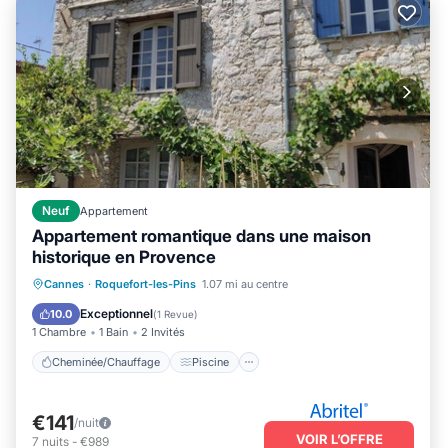
Neuf
Appartement
Appartement romantique dans une maison
historique en Provence
Cheminée/Chauffage
Piscine
Cannes
·
Roquefort-les-Pins
1.07 mi au centre
Balcon/Terrasse
Cuisine
Exceptionnel
10.0
(
1 Revue
)
1 Chambre
1 Bain
2 Invités
Cheminée/Chauffage
Piscine
€141
/nuit
VOIR L’OFFRE
7
nuits
-
€989