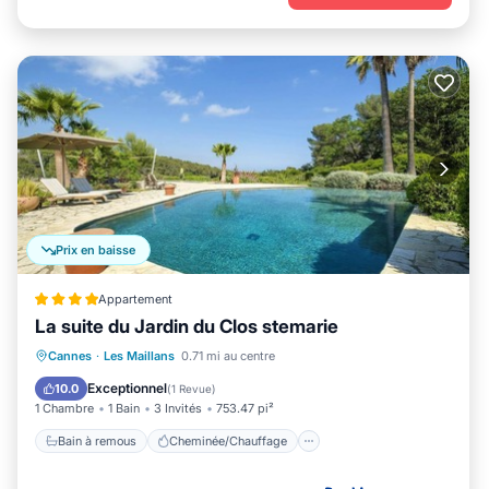
Prix en baisse
Appartement
La suite du Jardin du Clos stemarie
Bain à remous
Cheminée/Chauffage
Cannes
·
Les Maillans
0.71 mi au centre
Piscine
Balcon/Terrasse
Exceptionnel
10.0
(
1 Revue
)
1 Chambre
1 Bain
3 Invités
753.47 pi²
Bain à remous
Cheminée/Chauffage