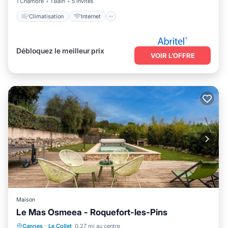
1 Chambre
1 Bain
5 Invités
Climatisation
Internet
Débloquez le meilleur prix
VOIR L’OFFRE
Maison
Le Mas Osmeea - Roquefort-les-Pins
Piscine privée
Cheminée/Chauffage
Cannes
·
Le Collet
0.27 mi au centre
Piscine
Cuisine