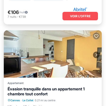
€106
/nuit
VOIR L’OFFRE
7
nuits
-
€739
Appartement
Évasion tranquille dans un appartement 1
chambre tout confort
Climatisation
Internet
Cannes
·
Le Collet
0.21 mi au centre
Adapté aux enfants
Linge de lit