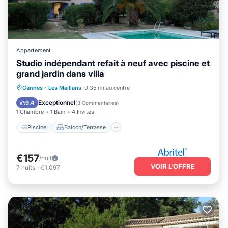
Appartement
Studio indépendant refait à neuf avec piscine et
grand jardin dans villa
Piscine
Balcon/Terrasse
Cuisine
Cannes
·
Les Maillans
0.35 mi au centre
Parking
Exceptionnel
9.4
(
3 Commentaires
)
1 Chambre
1 Bain
4 Invités
Piscine
Balcon/Terrasse
€157
/nuit
VOIR L’OFFRE
7
nuits
-
€1,097