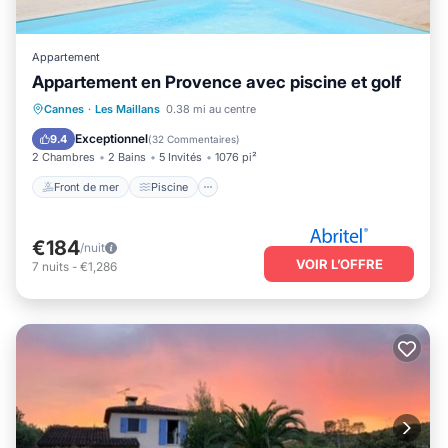
Appartement
Appartement en Provence avec piscine et golf
Front de mer
Piscine
Cannes
·
Les Maillans
0.38 mi au centre
Vue sur l’océan
Balcon/Terrasse
Exceptionnel
9.4
(
32 Commentaires
)
2 Chambres
2 Bains
5 Invités
1076 pi²
Front de mer
Piscine
€184
/nuit
VOIR L’OFFRE
7
nuits
-
€1,286