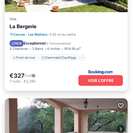
Villa
La Bergerie
Front de mer
Cheminée/Chauffage
Cannes
·
Les Maillans
0.42 mi au centre
Piscine
Vue sur l’océan
Exceptionnel
10.0
(
2 Commentaires
)
3 Chambres
3 Bains
6 Invités
1614.59 pi²
Front de mer
Cheminée/Chauffage
€327
/nuit
VOIR L’OFFRE
7
nuits
-
€2,290