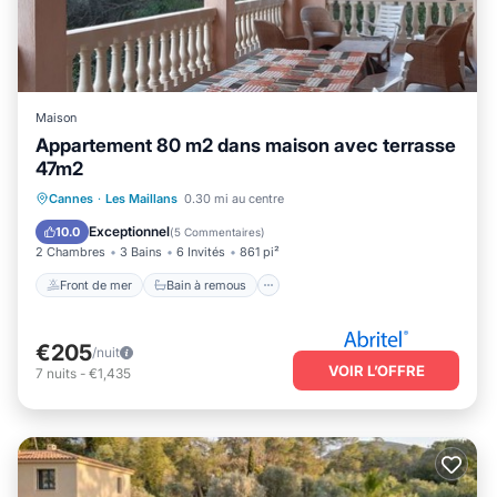
Maison
Appartement 80 m2 dans maison avec terrasse
47m2
Front de mer
Bain à remous
Cannes
·
Les Maillans
0.30 mi au centre
Cheminée/Chauffage
Piscine
Exceptionnel
10.0
(
5 Commentaires
)
2 Chambres
3 Bains
6 Invités
861 pi²
Front de mer
Bain à remous
€205
/nuit
VOIR L’OFFRE
7
nuits
-
€1,435