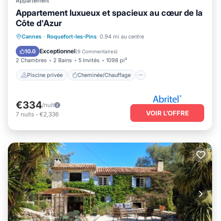
Appartement
Appartement luxueux et spacieux au cœur de la
Côte d'Azur
Piscine privée
Cheminée/Chauffage
Cannes
·
Roquefort-les-Pins
0.94 mi au centre
Piscine
Vue sur l’océan
Exceptionnel
10.0
(
9 Commentaires
)
2 Chambres
2 Bains
5 Invités
1098 pi²
Piscine privée
Cheminée/Chauffage
€334
/nuit
VOIR L’OFFRE
7
nuits
-
€2,336