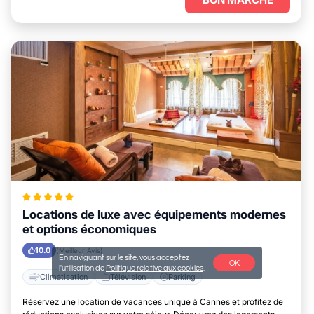
Locations de luxe avec équipements modernes
et options économiques
10.0
(Meilleur Avis)
En naviguant sur le site, vous acceptez
OK
l'utilisation de
Politique relative aux cookies
.
Climatisation
Télévision
Parking
Réservez une location de vacances unique à Cannes et profitez de