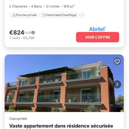
2 Chambres
4 Bains
12 Invités
1615 pi²
Piscine privée
Cheminée/Chauffage
€824
/nuit
VOIR L’OFFRE
7
nuits
-
€5,769
Copropriété
Vaste appartement dans résidence sécurisée