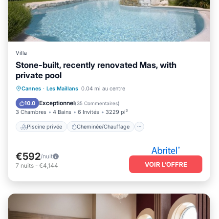
Villa
Stone-built, recently renovated Mas, with
private pool
Piscine privée
Cheminée/Chauffage
Cannes
·
Les Maillans
0.04 mi au centre
Piscine
Balcon/Terrasse
Exceptionnel
10.0
(
35 Commentaires
)
3 Chambres
4 Bains
6 Invités
3229 pi²
Piscine privée
Cheminée/Chauffage
€592
/nuit
VOIR L’OFFRE
7
nuits
-
€4,144