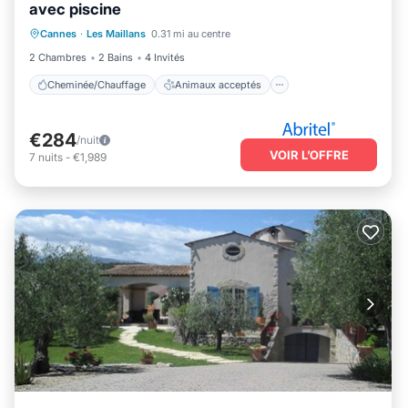
avec piscine
Cheminée/Chauffage
Animaux acceptés
Cannes
·
Les Maillans
0.31 mi au centre
Climatisation
Internet
2 Chambres
2 Bains
4 Invités
Cheminée/Chauffage
Animaux acceptés
€284
/nuit
VOIR L’OFFRE
7
nuits
-
€1,989