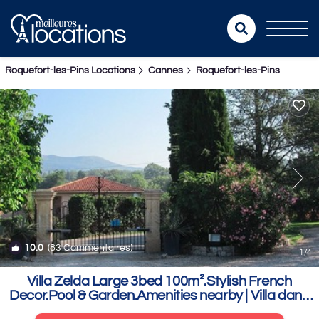
Roquefort-les-Pins Locations
Cannes
Roquefort-les-Pins
10.0
(83 Commentaires)
1
/4
Villa Zelda Large 3bed 100m².Stylish French
Decor.Pool & Garden.Amenities nearby | Villa dans
Roquefort-Les-Pins