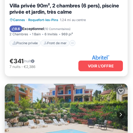
Villa privée 90m², 2 chambres (6 pers), piscine
privée et jardin, très calme
Piscine privée
Front de mer
Cannes
·
Roquefort-les-Pins
1.24 mi au centre
Cheminée/Chauffage
Piscine
Exceptionnel
9.6
(
10 Commentaires
)
2 Chambres
1 Bain
6 Invités
969 pi²
Piscine privée
Front de mer
€341
/nuit
VOIR L’OFFRE
7
nuits
-
€2,386