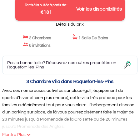
Tarifs à la nuitée à partir de :
Voir les disponibilités
€181
Détails du prix
3 Chambres
1 Salle De Bains
6 invitations
Pas la bonne taille? Découvrez nos autres propriétés en
Roquefort-les-Pins
3 Chambre Villa dans Roquefort-les-Pins
Avec ses nombreuses activités sur place (golf, équipement de
sports d'hiver et bien plus encore), cette villa très pratique pour les
familles a décidément tout pour vous plaire. L'hébergement dispose
d'un parking sur place, de là vous pourrez aisément faire le trajet de
23 minutes jusqu'à Promenade de la Croisette ou de 20 minutes
jusqu'à Promenade des Anglais.
Montre Plus
Offrez-vous une journée 100 % plaisir sur une plage à proximité,