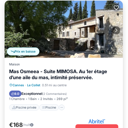
Prix en baisse
Maison
Mas Osmeea - Suite MIMOSA. Au 1er étage
d’une aile du mas, intimité préservée.
Piscine privée
Piscine
Cannes
·
Le Collet
0.51 mi au centre
Balcon/Terrasse
Cuisine
Exceptionnel
9.0
(
2 Commentaires
)
1 Chambre
1 Bain
2 Invités
269 pi²
Piscine privée
Piscine
€168
/nuit