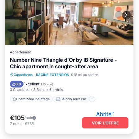
Appartement
Number Nine Triangle d'Or by IB Signature -
Chic apartment in sought-after area
Cheminée/Chauffage
Balcon/Terrasse
Casablanca
·
RACINE EXTENSION
0.18 mi au centre
Cuisine
Parking
Excellent
8.0
(
1 Revue
)
3 Chambres
3 Bains
6 Invités
Cheminée/Chauffage
Balcon/Terrasse
€105
/nuit
VOIR L’OFFRE
7
nuits
-
€735