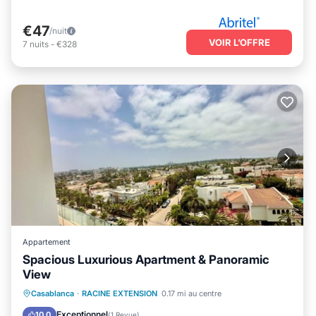
€47
/nuit
VOIR L’OFFRE
7
nuits
-
€328
Appartement
Spacious Luxurious Apartment & Panoramic
View
Cheminée/Chauffage
Balcon/Terrasse
Casablanca
·
RACINE EXTENSION
0.17 mi au centre
Cuisine
Parking
Exceptionnel
10.0
(
1 Revue
)