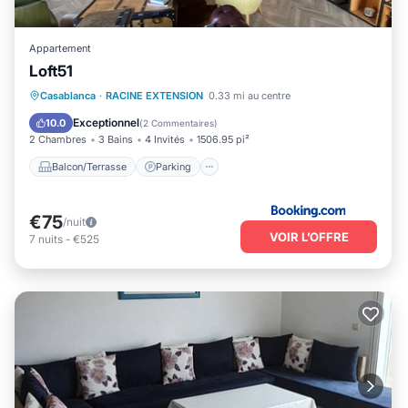
Appartement
Loft51
Balcon/Terrasse
Parking
Casablanca
·
RACINE EXTENSION
0.33 mi au centre
Climatisation
Internet
Exceptionnel
10.0
(
2 Commentaires
)
2 Chambres
3 Bains
4 Invités
1506.95 pi²
Balcon/Terrasse
Parking
€75
/nuit
VOIR L’OFFRE
7
nuits
-
€525