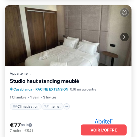
Appartement
Studio haut standing meublé
Climatisation
Internet
Casablanca
·
RACINE EXTENSION
0.16 mi au centre
Adapté aux enfants
Blanchisserie
1 Chambre
1 Bain
3 Invités
Climatisation
Internet
€77
/nuit
VOIR L’OFFRE
7
nuits
-
€541