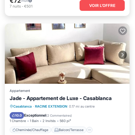
€72
/nuit
VOIR L’OFFRE
7
nuits
-
€501
Appartement
Jade - Appartement de Luxe - Casablanca
Cheminée/Chauffage
Balcon/Terrasse
Casablanca
·
RACINE EXTENSION
0.17 mi au centre
Cuisine
Climatisation
Exceptionnel
10.0
(
2 Commentaires
)
1 Chambre
1 Bain
2 Invités
560 pi²
Cheminée/Chauffage
Balcon/Terrasse