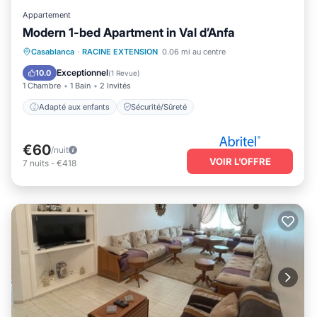
Appartement
Modern 1-bed Apartment in Val d’Anfa
Casablanca
·
RACINE EXTENSION
0.06 mi au centre
Adapté aux enfants
Sécurité/Sûreté
Exceptionnel
10.0
(
1 Revue
)
1 Chambre
1 Bain
2 Invités
Adapté aux enfants
Sécurité/Sûreté
€60
/nuit
VOIR L’OFFRE
7
nuits
-
€418