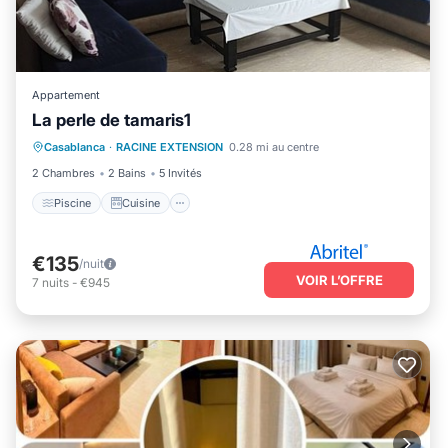
Appartement
La perle de tamaris1
Piscine
Cuisine
Internet
Casablanca
·
RACINE EXTENSION
0.28 mi au centre
Blanchisserie
2 Chambres
2 Bains
5 Invités
Piscine
Cuisine
€135
/nuit
VOIR L’OFFRE
7
nuits
-
€945