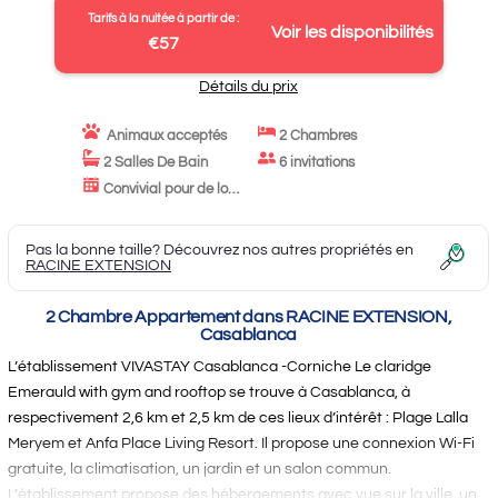
Tarifs à la nuitée à partir de :
Voir les disponibilités
€57
Détails du prix
Animaux acceptés
2 Chambres
2 Salles De Bain
6 invitations
Convivial pour de longs séjours
Pas la bonne taille? Découvrez nos autres propriétés en
RACINE EXTENSION
2 Chambre Appartement dans RACINE EXTENSION,
Casablanca
L’établissement VIVASTAY Casablanca -Corniche Le claridge
Emerauld with gym and rooftop se trouve à Casablanca, à
respectivement 2,6 km et 2,5 km de ces lieux d’intérêt : Plage Lalla
Meryem et Anfa Place Living Resort. Il propose une connexion Wi-Fi
gratuite, la climatisation, un jardin et un salon commun.
L’établissement propose des hébergements avec vue sur la ville, un