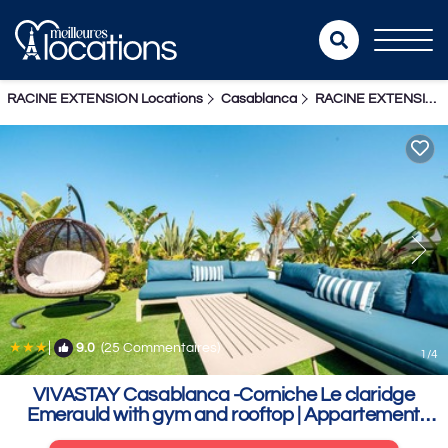
RACINE EXTENSION Locations
Casablanca
RACINE EXTENSION
|
9.0
(25 Commentaires)
1
/4
VIVASTAY Casablanca -Corniche Le claridge
Emerauld with gym and rooftop | Appartement
dans Casablanca