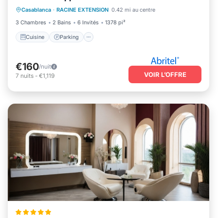
Casablanca
·
RACINE EXTENSION
0.42 mi au centre
Internet
3 Chambres
2 Bains
6 Invités
1378 pi²
Cuisine
Parking
€160
/nuit
VOIR L’OFFRE
7
nuits
-
€1,119