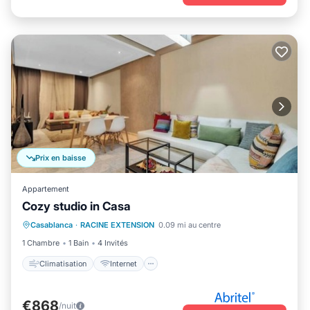
Prix en baisse
Appartement
Cozy studio in Casa
Climatisation
Internet
Casablanca
·
RACINE EXTENSION
0.09 mi au centre
Adapté aux enfants
Blanchisserie
1 Chambre
1 Bain
4 Invités
Climatisation
Internet
€868
/nuit