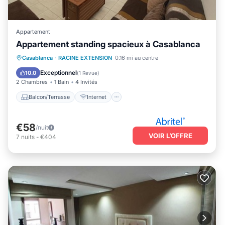
Appartement
Appartement standing spacieux à Casablanca
Balcon/Terrasse
Internet
Adapté aux enfants
Casablanca
·
RACINE EXTENSION
0.16 mi au centre
Espace fumeur désigné
Exceptionnel
10.0
(
1 Revue
)
2 Chambres
1 Bain
4 Invités
Balcon/Terrasse
Internet
€58
/nuit
VOIR L’OFFRE
7
nuits
-
€404