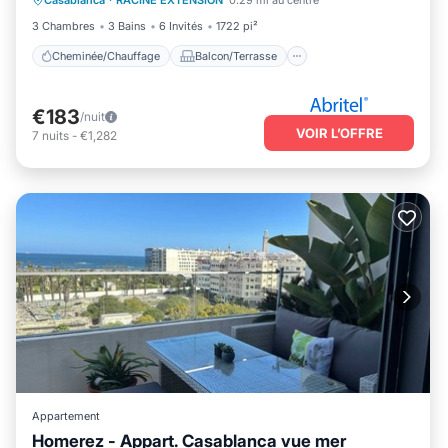
Casablanca
·
RACINE EXTENSION
0.29 mi au centre
Cuisine
Parking
3 Chambres
3 Bains
6 Invités
1722 pi²
Cheminée/Chauffage
Balcon/Terrasse
€183
/nuit
VOIR L’OFFRE
7
nuits
-
€1,282
Appartement
Homerez - Appart. Casablanca vue mer
Cuisine
Parking
Climatisation