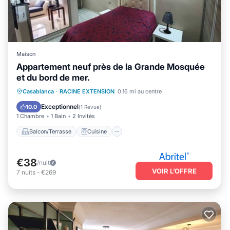
Maison
Appartement neuf près de la Grande Mosquée
et du bord de mer.
Balcon/Terrasse
Cuisine
Casablanca
·
RACINE EXTENSION
0.16 mi au centre
Climatisation
Internet
Exceptionnel
10.0
(
1 Revue
)
1 Chambre
1 Bain
2 Invités
Balcon/Terrasse
Cuisine
€38
/nuit
VOIR L’OFFRE
7
nuits
-
€269