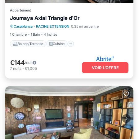
Appartement
Joumaya Axial Triangle d'Or
Balcon/Terrasse
Cuisine
Parking
Casablanca
·
RACINE EXTENSION
0.35 mi au centre
Climatisation
1 Chambre
1 Bain
4 Invités
Balcon/Terrasse
Cuisine
€144
/nuit
VOIR L’OFFRE
7
nuits
-
€1,005