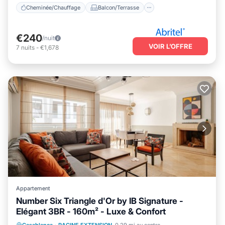
Cheminée/Chauffage
Balcon/Terrasse
€240
/nuit
VOIR L’OFFRE
7
nuits
-
€1,678
Appartement
Number Six Triangle d'Or by IB Signature -
Elégant 3BR - 160m² - Luxe & Confort
Cheminée/Chauffage
Balcon/Terrasse