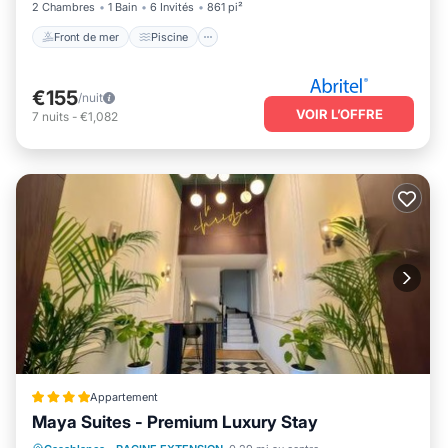
staying at this Appartement for your next visit, you will surely love it.
2 Chambres
1 Bain
6 Invités
861 pi²
Front de mer
Piscine
You can check the reviews and description of this 2 Chambres
Appartement if you want to learn more about this MLFR place in
Casablanca
. These details are authentic, as they are provided by
€155
/nuit
our partner, booking.com.
VOIR L’OFFRE
7
nuits
-
€1,082
This VIVASTAY Casablanca -Corniche Le claridge Emerauld with
gym and rooftop in Casablanca is well equipped and has all facilities
that have been listed below. Please note that these details were
shared to us by booking.com for the listed “VIVASTAY Casablanca -
Corniche Le claridge Emerauld with gym and rooftop”. We solely
rely on their shared details and are regarded as “accurate”. If you
have any concerns about the information or accuracy describing
this Appartement, please let us know.
Appartement
Maya Suites - Premium Luxury Stay