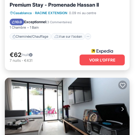
Premium Stay - Promenade Hassan II
Cheminée/Chauffage
Vue sur l’océan
Casablanca
·
RACINE EXTENSION
0.09 mi au centre
Vue
Cuisine
Exceptionnel
10.0
(
3 Commentaires
)
1 Chambre
1 Bain
Cheminée/Chauffage
Vue sur l’océan
€62
/nuit
VOIR L’OFFRE
7
nuits
-
€431