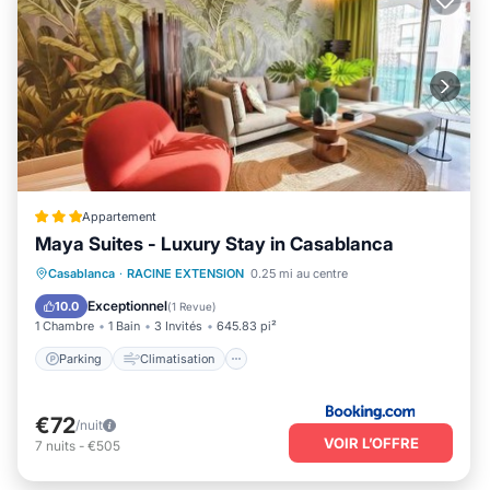
Appartement
Maya Suites - Luxury Stay in Casablanca
Parking
Climatisation
Internet
Casablanca
·
RACINE EXTENSION
0.25 mi au centre
Adapté aux enfants
Exceptionnel
10.0
(
1 Revue
)
1 Chambre
1 Bain
3 Invités
645.83 pi²
Parking
Climatisation
€72
/nuit
VOIR L’OFFRE
7
nuits
-
€505