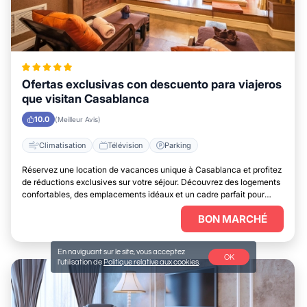
Ofertas exclusivas con descuento para viajeros
que visitan Casablanca
10.0
(Meilleur Avis)
Climatisation
Télévision
Parking
Réservez une location de vacances unique à Casablanca et profitez
de réductions exclusives sur votre séjour. Découvrez des logements
confortables, des emplacements idéaux et un cadre parfait pour
vous détendre.
BON MARCHÉ
En naviguant sur le site, vous acceptez
OK
l'utilisation de
Politique relative aux cookies
.