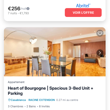
€256
/nuit
VOIR L’OFFRE
7
nuits
-
€1,793
Appartement
Heart of Bourgogne | Spacious 3-Bed Unit +
Parking
Cheminée/Chauffage
Balcon/Terrasse
Casablanca
·
RACINE EXTENSION
0.27 mi au centre
Animaux acceptés
Cuisine
3 Chambres
2 Bains
8 Invités