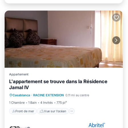
Appartement
L'appartement se trouve dans la Résidence
Jamal IV
Front de mer
Vue sur l’océan
Casablanca
·
RACINE EXTENSION
0.11 mi au centre
Balcon/Terrasse
Vue
1 Chambre
1 Bain
4 Invités
775 pi²
Front de mer
Vue sur l’océan