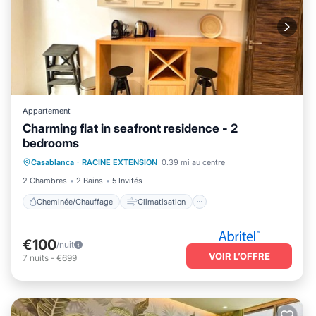
Appartement
Charming flat in seafront residence - 2
bedrooms
Cheminée/Chauffage
Climatisation
Casablanca
·
RACINE EXTENSION
0.39 mi au centre
Internet
Adapté aux enfants
2 Chambres
2 Bains
5 Invités
Cheminée/Chauffage
Climatisation
€100
/nuit
VOIR L’OFFRE
7
nuits
-
€699