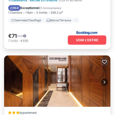
Cheminée/Chauffage
Balcon/Terrasse
Casablanca
·
RACINE EXTENSION
0.29 mi au centre
Parking
Climatisation
Exceptionnel
10.0
(
5 Commentaires
)
1 Chambre
1 Bain
2 Invités
538.2 pi²
Cheminée/Chauffage
Balcon/Terrasse
€71
/nuit
VOIR L’OFFRE
7
nuits
-
€495
Appartement