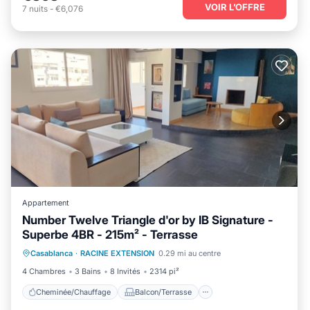
VOIR L’OFFRE
7
nuits
-
€6,076
Appartement
Number Twelve Triangle d'or by IB Signature -
Superbe 4BR - 215m² - Terrasse
Cheminée/Chauffage
Balcon/Terrasse
Casablanca
·
RACINE EXTENSION
0.29 mi au centre
Cuisine
Climatisation
4 Chambres
3 Bains
8 Invités
2314 pi²
Cheminée/Chauffage
Balcon/Terrasse