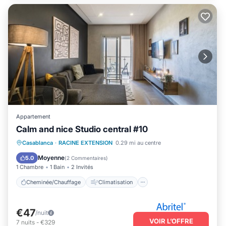
Appartement
Calm and nice Studio central #10
Cheminée/Chauffage
Climatisation
Casablanca
·
RACINE EXTENSION
0.29 mi au centre
Internet
Adapté aux enfants
Moyenne
5.0
(
2 Commentaires
)
1 Chambre
1 Bain
2 Invités
Cheminée/Chauffage
Climatisation
€47
/nuit
VOIR L’OFFRE
7
nuits
-
€329