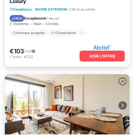
Luxury
Animaux acceptés
Climatisation
Casablanca
·
RACINE EXTENSION
0.14 mi au centre
Internet
Adapté aux enfants
Exceptionnel
10.0
(
1 Revue
)
2 Chambres
1 Bain
3 Invités
Animaux acceptés
Climatisation
€103
/nuit
VOIR L’OFFRE
7
nuits
-
€722