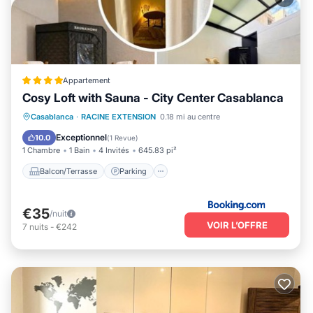
Appartement
Cosy Loft with Sauna - City Center Casablanca
Balcon/Terrasse
Parking
Casablanca
·
RACINE EXTENSION
0.18 mi au centre
Climatisation
Internet
Exceptionnel
10.0
(
1 Revue
)
1 Chambre
1 Bain
4 Invités
645.83 pi²
Balcon/Terrasse
Parking
€35
/nuit
VOIR L’OFFRE
7
nuits
-
€242