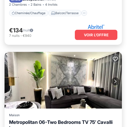
2 Chambres
2 Bains
4 Invités
Cheminée/Chauffage
Balcon/Terrasse
€134
/nuit
VOIR L’OFFRE
7
nuits
-
€940
Maison
Metropolitan 06-Two Bedrooms TV 75’ Cavalli