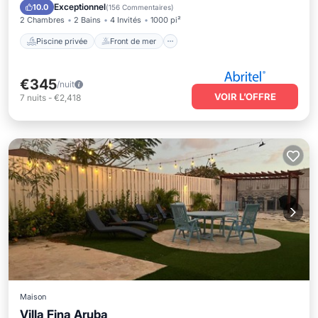
Piscine
Exceptionnel
10.0
(
156 Commentaires
)
2 Chambres
2 Bains
4 Invités
1000 pi²
Piscine privée
Front de mer
€345
/nuit
VOIR L’OFFRE
7
nuits
-
€2,418
Maison
Villa Fina Aruba