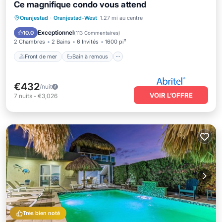
Ce magnifique condo vous attend
Front de mer
Bain à remous
Parking
Oranjestad
·
Oranjestad-West
1.27 mi au centre
Piscine
Exceptionnel
10.0
(
113 Commentaires
)
2 Chambres
2 Bains
6 Invités
1600 pi²
Front de mer
Bain à remous
€432
/nuit
VOIR L’OFFRE
7
nuits
-
€3,026
Très bien noté