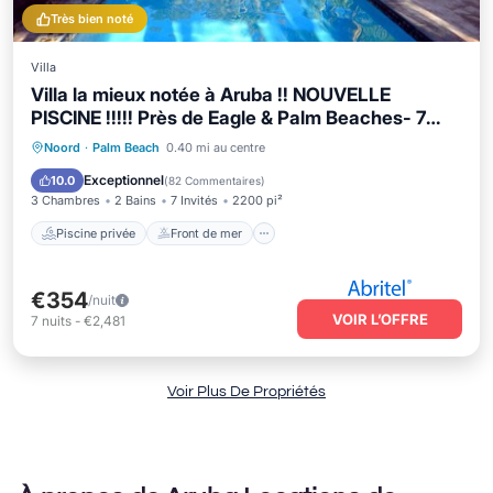
Très bien noté
Villa
Villa la mieux notée à Aruba !! NOUVELLE
PISCINE !!!!! Près de Eagle & Palm Beaches- 7
personnes
Piscine privée
Front de mer
Parking
Noord
·
Palm Beach
0.40 mi au centre
Piscine
Exceptionnel
10.0
(
82 Commentaires
)
3 Chambres
2 Bains
7 Invités
2200 pi²
Piscine privée
Front de mer
€354
/nuit
VOIR L’OFFRE
7
nuits
-
€2,481
Voir Plus De Propriétés