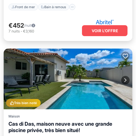
Front de mer
Bain à remous
€452
/nuit
VOIR L’OFFRE
7
nuits
-
€3,160
Très bien noté
Maison
Cas di Das, maison neuve avec une grande
piscine privée, très bien situé!