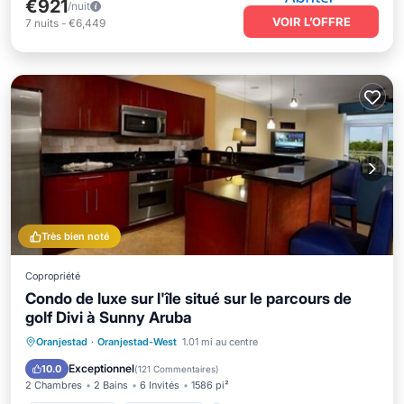
€921
/nuit
VOIR L’OFFRE
7
nuits
-
€6,449
Très bien noté
Copropriété
Condo de luxe sur l'île situé sur le parcours de
golf Divi à Sunny Aruba
Piscine privée
Front de mer
Oranjestad
·
Oranjestad-West
1.01 mi au centre
Bain à remous
Parking
Exceptionnel
10.0
(
121 Commentaires
)
2 Chambres
2 Bains
6 Invités
1586 pi²