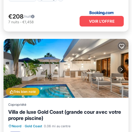
€208
/nuit
VOIR L’OFFRE
7
nuits
-
€1,458
Très bien noté
Copropriété
Villa de luxe Gold Coast (grande cour avec votre
propre piscine)
Piscine privée
Front de mer
Parking
Noord
·
Gold Coast
0.06 mi au centre