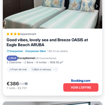
Appartement
Good vibes, lovely sea and Breeze OASIS at
Eagle Beach ARUBA
Front de mer
Bain à remous
Parking
Oranjestad
·
Oranjestad-West
1.52 mi au centre
Piscine
Exceptionnel
10.0
(
29 Commentaires
)
2 Chambres
2 Bains
6 Invités
1506.95 pi²
Front de mer
Bain à remous
€386
/nuit
VOIR L’OFFRE
7
nuits
-
€2,701