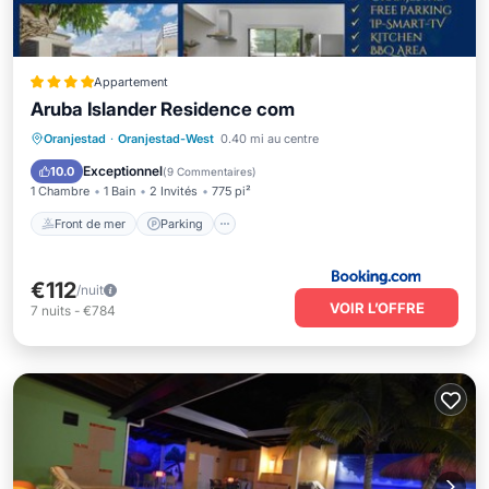
Appartement
Aruba Islander Residence com
Front de mer
Parking
Piscine
Oranjestad
·
Oranjestad-West
0.40 mi au centre
Vue sur l’océan
Exceptionnel
10.0
(
9 Commentaires
)
1 Chambre
1 Bain
2 Invités
775 pi²
Front de mer
Parking
€112
/nuit
VOIR L’OFFRE
7
nuits
-
€784