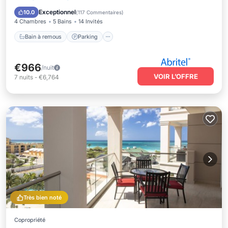
Vue sur l’océan
Exceptionnel
10.0
(
117 Commentaires
)
4 Chambres
5 Bains
14 Invités
Bain à remous
Parking
€966
/nuit
VOIR L’OFFRE
7
nuits
-
€6,764
Très bien noté
Copropriété