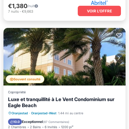
€1,380
/nuit
VOIR L’OFFRE
7
nuits
-
€9,663
Souvent consulté
Copropriété
Luxe et tranquillité à Le Vent Condominium sur
Eagle Beach
Front de mer
Bain à remous
Parking
Oranjestad
·
Oranjestad-West
1.44 mi au centre
Piscine
Exceptionnel
10.0
(
87 Commentaires
)
2 Chambres
2 Bains
6 Invités
1200 pi²