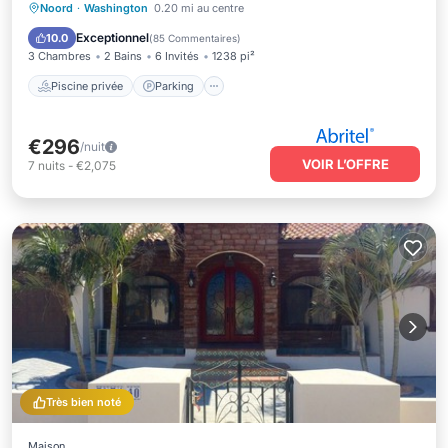
Piscine privée
Parking
Piscine
Noord
·
Washington
0.20 mi au centre
Vue sur l’océan
Exceptionnel
10.0
(
85 Commentaires
)
3 Chambres
2 Bains
6 Invités
1238 pi²
Piscine privée
Parking
€296
/nuit
VOIR L’OFFRE
7
nuits
-
€2,075
Très bien noté
Maison