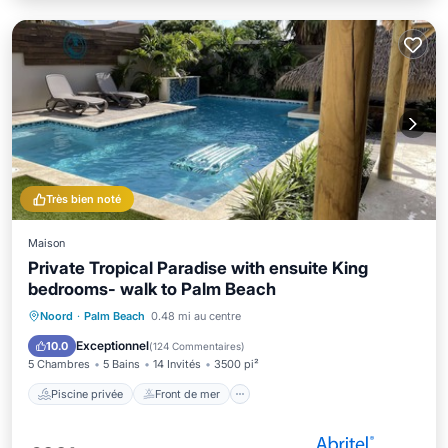
Très bien noté
Maison
Private Tropical Paradise with ensuite King
bedrooms- walk to Palm Beach
Piscine privée
Front de mer
Parking
Noord
·
Palm Beach
0.48 mi au centre
Piscine
Exceptionnel
10.0
(
124 Commentaires
)
5 Chambres
5 Bains
14 Invités
3500 pi²
Piscine privée
Front de mer