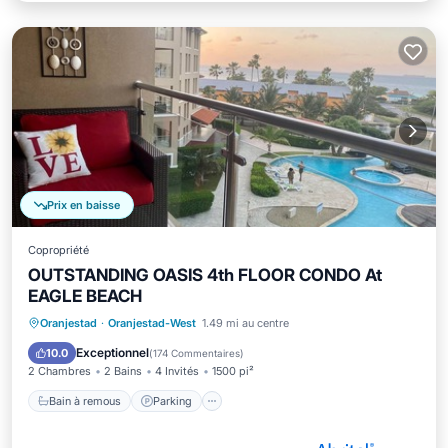
Prix en baisse
Copropriété
OUTSTANDING OASIS 4th FLOOR CONDO At
EAGLE BEACH
Bain à remous
Parking
Piscine
Oranjestad
·
Oranjestad-West
1.49 mi au centre
Vue sur l’océan
Exceptionnel
10.0
(
174 Commentaires
)
2 Chambres
2 Bains
4 Invités
1500 pi²
Bain à remous
Parking