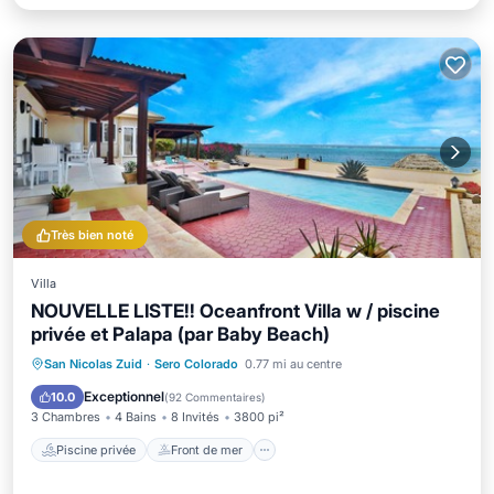
Très bien noté
Villa
NOUVELLE LISTE!! Oceanfront Villa w / piscine
privée et Palapa (par Baby Beach)
Piscine privée
Front de mer
San Nicolas Zuid
·
Sero Colorado
0.77 mi au centre
Petit-déjeuner
Parking
Exceptionnel
10.0
(
92 Commentaires
)
3 Chambres
4 Bains
8 Invités
3800 pi²
Piscine privée
Front de mer