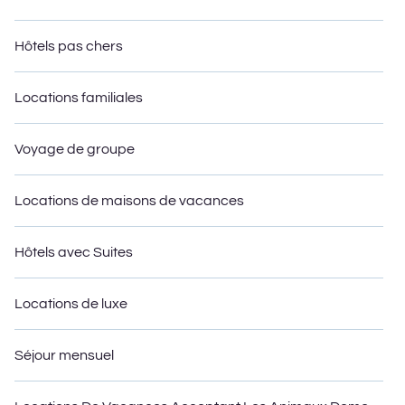
de villégiature, une maison meublée, un condo confortable avec
des vues à couper le souffle avec des chambres privées et des
bains près de Aruba, trouvez un bord de mer location avec une
Hôtels pas chers
vue imprenable.
Locations familiales
Voyage de groupe
Locations de maisons de vacances
Hôtels avec Suites
Locations de luxe
Séjour mensuel