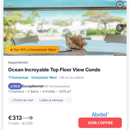
Top 10% à Oranjestad-West
Appartement
Ocean Incroyable Top Floor View Condo
Front de mer
Bain à remous
Parking
Oranjestad
·
Oranjestad-West
1.45 mi au centre
Piscine
Exceptionnel
10.0
(
93 Commentaires
)
1 Chambre
2 Bains
4 Invités
1200 pi²
Front de mer
Bain à remous
€313
/nuit
VOIR L’OFFRE
7
nuits
-
€2,190