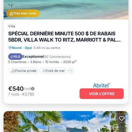
Très bien noté
Villa
SPÉCIAL DERNIÈRE MINUTE 500 $ DE RABAIS
5BDR, VILLA WALK TO RITZ, MARRIOTT & PALM
BEAC
Piscine privée
Front de mer
Parking
Noord
·
Opal
0.44 mi au centre
Piscine
Exceptionnel
10.0
(
97 Commentaires
)
5 Chambres
5 Bains
10 Invités
3200 pi²
Piscine privée
Front de mer
€540
/nuit
VOIR L’OFFRE
7
nuits
-
€3,780