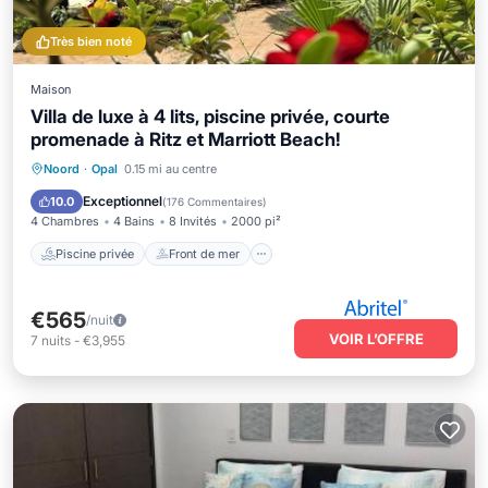
Très bien noté
Maison
Villa de luxe à 4 lits, piscine privée, courte
promenade à Ritz et Marriott Beach!
Piscine privée
Front de mer
Parking
Noord
·
Opal
0.15 mi au centre
Piscine
Exceptionnel
10.0
(
176 Commentaires
)
4 Chambres
4 Bains
8 Invités
2000 pi²
Piscine privée
Front de mer
€565
/nuit
VOIR L’OFFRE
7
nuits
-
€3,955