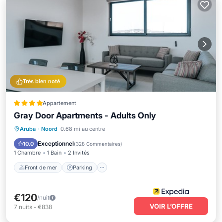
Très bien noté
Appartement
Gray Door Apartments - Adults Only
Front de mer
Parking
Piscine
Aruba
·
Noord
0.68 mi au centre
Vue sur l’océan
Exceptionnel
10.0
(
328 Commentaires
)
1 Chambre
1 Bain
2 Invités
Front de mer
Parking
€120
/nuit
VOIR L’OFFRE
7
nuits
-
€838