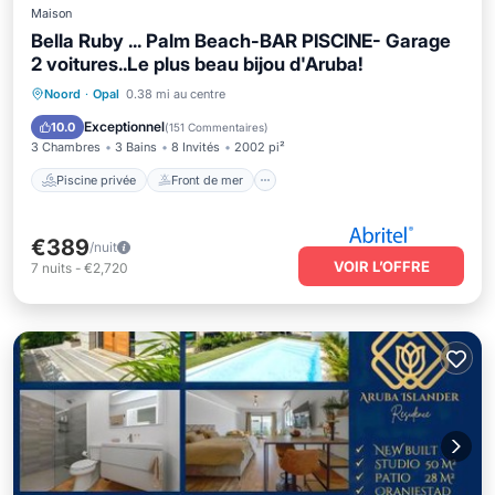
Maison
Bella Ruby ... Palm Beach-BAR PISCINE- Garage
2 voitures..Le plus beau bijou d'Aruba!
Piscine privée
Front de mer
Parking
Noord
·
Opal
0.38 mi au centre
Piscine
Exceptionnel
10.0
(
151 Commentaires
)
3 Chambres
3 Bains
8 Invités
2002 pi²
Piscine privée
Front de mer
€389
/nuit
VOIR L’OFFRE
7
nuits
-
€2,720