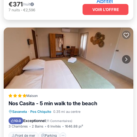
€371
/nuit
VOIR L’OFFRE
7
nuits
-
€2,596
Maison
Nos Casita - 5 min walk to the beach
Front de mer
Parking
Savaneta
·
Pos Chiquito
0.35 mi au centre
Vue sur l’océan
Balcon/Terrasse
Exceptionnel
10.0
(
11 Commentaires
)
3 Chambres
2 Bains
6 Invités
1646.88 pi²
Front de mer
Parking