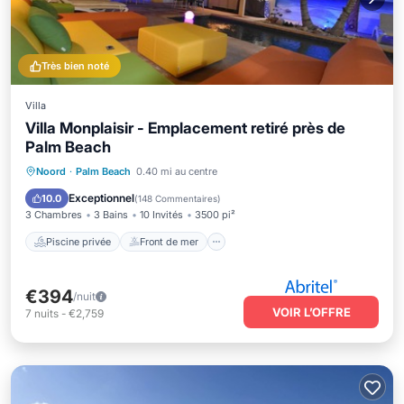
Très bien noté
Villa
Villa Monplaisir - Emplacement retiré près de
Palm Beach
Piscine privée
Front de mer
Parking
Noord
·
Palm Beach
0.40 mi au centre
Piscine
Exceptionnel
10.0
(
148 Commentaires
)
3 Chambres
3 Bains
10 Invités
3500 pi²
Piscine privée
Front de mer
€394
/nuit
VOIR L’OFFRE
7
nuits
-
€2,759