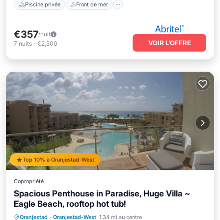
Piscine privée
Front de mer
€357
/nuit
VOIR L’OFFRE
7
nuits
-
€2,500
Top 10% à Oranjestad-West
Copropriété
Spacious Penthouse in Paradise, Huge Villa ~
Eagle Beach, rooftop hot tub!
Bain à remous
Parking
Piscine
Oranjestad
·
Oranjestad-West
1.34 mi au centre