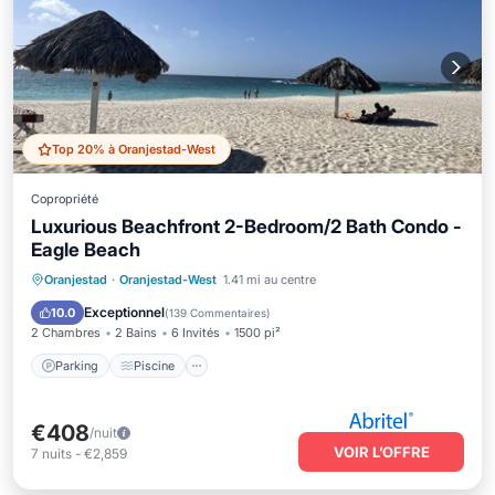
Top 20% à Oranjestad-West
Copropriété
Luxurious Beachfront 2-Bedroom/2 Bath Condo -
Eagle Beach
Parking
Piscine
Vue sur l’océan
Oranjestad
·
Oranjestad-West
1.41 mi au centre
Balcon/Terrasse
Exceptionnel
10.0
(
139 Commentaires
)
2 Chambres
2 Bains
6 Invités
1500 pi²
Parking
Piscine
€408
/nuit
VOIR L’OFFRE
7
nuits
-
€2,859