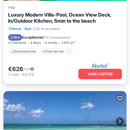
Villa
Luxury Modern Villa-Pool, Ocean View Deck,
In/Outdoor Kitchen, 5min to the beach
Piscine privée
Front de mer
Noord
·
Opal
0.20 mi au centre
Bain à remous
Parking
Exceptionnel
10.0
(
110 Commentaires
)
4 Chambres
4 Bains
8 Invités
2400 pi²
Piscine privée
Front de mer
€626
/nuit
VOIR L’OFFRE
7
nuits
-
€4,379