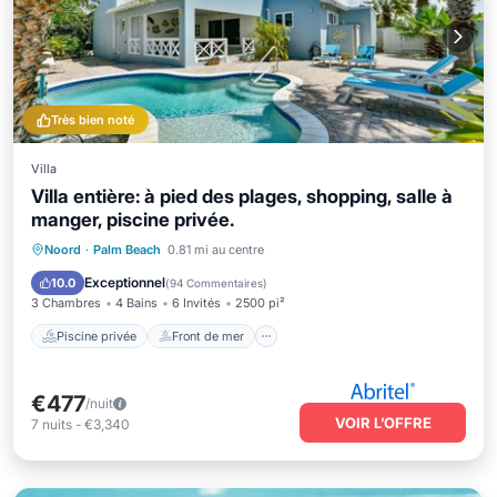
Très bien noté
Villa
Villa entière: à pied des plages, shopping, salle à
manger, piscine privée.
Piscine privée
Front de mer
Parking
Noord
·
Palm Beach
0.81 mi au centre
Piscine
Exceptionnel
10.0
(
94 Commentaires
)
3 Chambres
4 Bains
6 Invités
2500 pi²
Piscine privée
Front de mer
€477
/nuit
VOIR L’OFFRE
7
nuits
-
€3,340