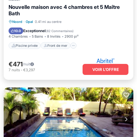
Nouvelle maison avec 4 chambres et 5 Maître
Bath
Piscine privée
Front de mer
Parking
Noord
·
Opal
0.41 mi au centre
Piscine
Exceptionnel
10.0
(
82 Commentaires
)
4 Chambres
5 Bains
8 Invités
2900 pi²
Piscine privée
Front de mer
€471
/nuit
VOIR L’OFFRE
7
nuits
-
€3,297