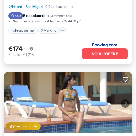
Front de mer
Parking
Spa
Noord
·
San Miguel
0.04 mi au centre
Vue sur l’océan
Exceptionnel
10.0
(
11 Commentaires
)
2 Chambres
2 Bains
4 Invités
1399.31 pi²
Front de mer
Parking
€174
/nuit
VOIR L’OFFRE
7
nuits
-
€1,218
Très bien noté