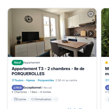
Neuf
Appartement
Appartement T3 - 2 chambres - Ile de
M
PORQUEROLLES
m
Cuisine
Climatisation
Internet
Toulon - Hyeres
·
Porquerolles
0.56 mi au centre
Animaux acceptés
Exceptionnel
10.0
(
1 Revue
)
2 Chambres
1 Bain
6 Invités
2 
Cuisine
Climatisation