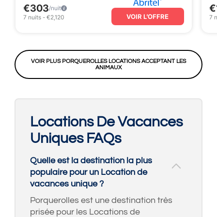
€303
€
/nuit
VOIR L’OFFRE
7
nuits
-
€2,120
7
n
VOIR PLUS PORQUEROLLES LOCATIONS ACCEPTANT LES
ANIMAUX
Locations De Vacances
Uniques FAQs
Quelle est la destination la plus
populaire pour un Location de
vacances unique ?
Porquerolles est une destination très
prisée pour les Locations de