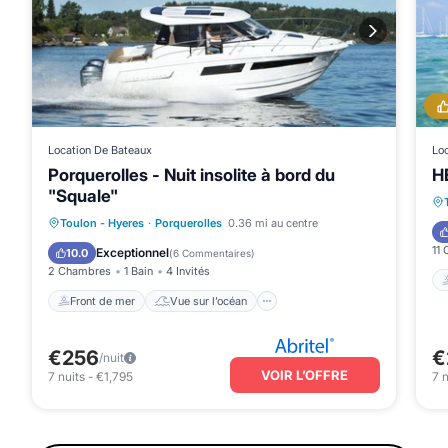
Location De Bateaux
Lo
Porquerolles - Nuit insolite à bord du
H
"Squale"
Front de mer
Vue sur l’océan
Toulon - Hyeres
·
Porquerolles
0.36 mi au centre
Balcon/Terrasse
Vue
11
Exceptionnel
10.0
(
6 Commentaires
)
2 Chambres
1 Bain
4 Invités
Front de mer
Vue sur l’océan
€256
€
/nuit
VOIR L’OFFRE
7
nuits
-
€1,795
7
n