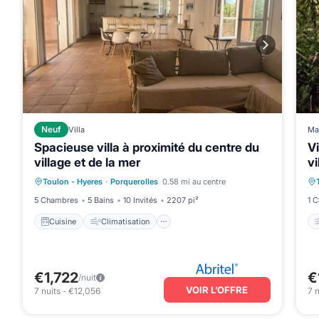
Neuf
Villa
Ma
Spacieuse villa à proximité du centre du
Vi
village et de la mer
vi
Cuisine
Climatisation
Internet
Toulon - Hyeres
·
Porquerolles
0.58 mi au centre
Adapté aux enfants
5 Chambres
5 Bains
10 Invités
2207 pi²
1 
Cuisine
Climatisation
€1,722
€
/nuit
VOIR L’OFFRE
7
nuits
-
€12,056
7
n