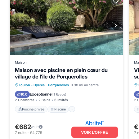
Maison
Ma
Maison avec piscine en plein cœur du
Vi
village de l’île de Porquerolles
su
Piscine privée
Piscine
Toulon - Hyeres
·
Porquerolles
0.98 mi au centre
Vue sur l’océan
Balcon/Terrasse
Exceptionnel
10.0
(
1 Revue
)
2 Chambres
2 Bains
6 Invités
2 
Piscine privée
Piscine
€682
€
/nuit
VOIR L’OFFRE
7
nuits
-
€4,775
7
n