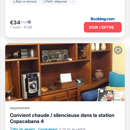
Bain à remous
Petit-déjeuner
€34
/nuit
VOIR L’OFFRE
7
nuits
-
€236
Appartement
Convient chaude / silencieuse dans la station
Copacabana 4
Front de mer
Vue sur l’océan
Vue
Rio de Janeiro
·
Copacabana
0.20 mi au centre