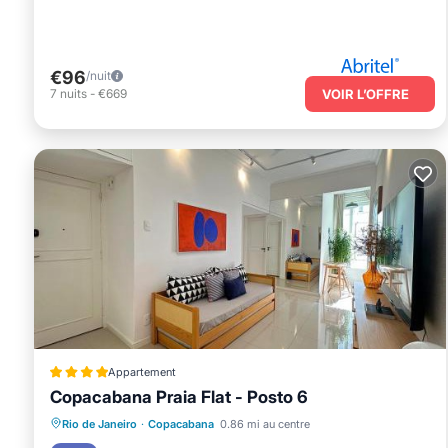
€96
/nuit
7
nuits
-
€669
VOIR L’OFFRE
Appartement
Copacabana Praia Flat - Posto 6
Vue
Climatisation
Internet
Rio de Janeiro
·
Copacabana
0.86 mi au centre
Animaux acceptés