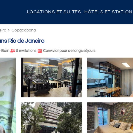
LOCATIONS ET SUITES
HÔTELS ET STATIO
eiro
Copacabana
s Rio de Janeiro
e Bain
5 invitations
Convivial pour de longs séjours