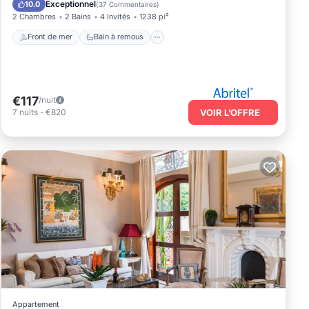
Exceptionnel
10.0
(
37 Commentaires
)
2 Chambres
2 Bains
4 Invités
1238 pi²
Front de mer
Bain à remous
€117
/nuit
7
nuits
-
€820
VOIR L’OFFRE
Appartement