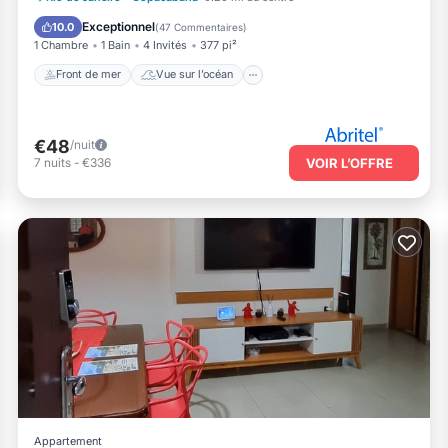
Cuisine
Exceptionnel
10.0
(
47 Commentaires
)
1 Chambre
1 Bain
4 Invités
377 pi²
Front de mer
Vue sur l’océan
€48
/nuit
7
nuits
-
€336
VOIR L’OFFRE
Appartement