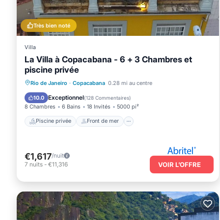
This Apartamento em Copacabana in Rio de Janeiro is well equipped 
details were shared to us by booking.com for the listed “Apartame
Très bien noté
as “accurate”. If you have any concerns about the information or 
Villa
La Villa à Copacabana - 6 + 3 Chambres et
piscine privée
Piscine privée
Front de mer
Rio de Janeiro
·
Copacabana
0.28 mi au centre
Bain à remous
Petit-déjeuner
Exceptionnel
10.0
(
128 Commentaires
)
8 Chambres
6 Bains
18 Invités
5000 pi²
Piscine privée
Front de mer
€1,617
/nuit
7
nuits
-
€11,316
VOIR L’OFFRE