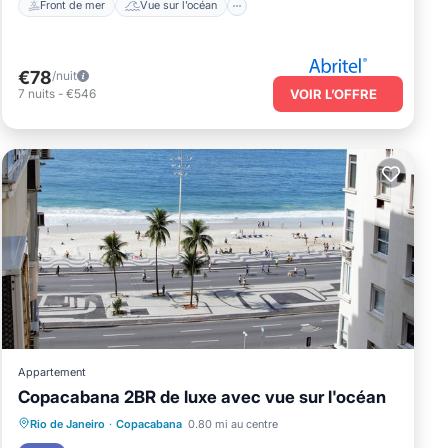
Front de mer
Vue sur l’océan
€78
/nuit
7
nuits
-
€546
VOIR L’OFFRE
Appartement
Copacabana 2BR de luxe avec vue sur l'océan
Front de mer
Bain à remous
Rio de Janeiro
·
Copacabana
0.80 mi au centre
Vue sur l’océan
Vue