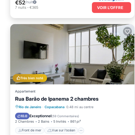
€52
/nuit
VOIR L’OFFRE
7
nuits
-
€365
Très bien noté
Appartement
Rua Barão de Ipanema 2 chambres
Front de mer
Vue sur l’océan
Vue
Rio de Janeiro
·
Copacabana
0.48 mi au centre
Cuisine
Exceptionnel
10.0
(
59 Commentaires
)
2 Chambres
2 Bains
5 Invités
861 pi²
Front de mer
Vue sur l’océan