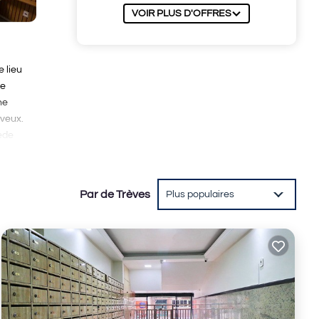
VOIR PLUS D'OFFRES
 lieu
ne
ne
eveux.
ède
 du
Par de Trèves
Plus populaires
ities
 .
 you
ro
.