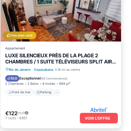
Très bien noté
Appartement
LUXE SILENCIEUX PRÈS DE LA PLAGE 2
CHAMBRES / 1 SUITE TÉLÉVISEURS SPLIT AIR
SÉCURITÉ WIFI 24
Front de mer
Parking
Rio de Janeiro
·
Copacabana
0.16 mi au centre
Vue sur l’océan
Balcon/Terrasse
Exceptionnel
10.0
(
84 Commentaires
)
2 Chambres
2 Bains
6 Invités
969 pi²
Front de mer
Parking
€122
/nuit
7
nuits
-
€851
VOIR L’OFFRE