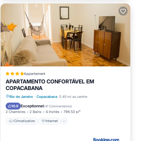
Appartement
APARTAMENTO CONFORTÁVEL EM
COPACABANA
Climatisation
Internet
Accessibilité
Rio de Janeiro
·
Copacabana
0.45 mi au centre
Sécurité/Sûreté
Exceptionnel
10.0
(
41 Commentaires
)
2 Chambres
2 Bains
4 Invités
796.53 pi²
Climatisation
Internet