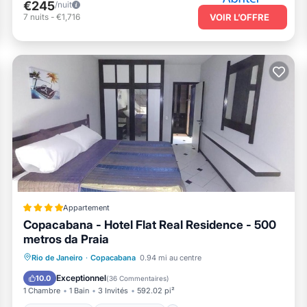
€245
/nuit
7
nuits
-
€1,716
VOIR L’OFFRE
Appartement
Copacabana - Hotel Flat Real Residence - 500
metros da Praia
Bain à remous
Petit-déjeuner
Rio de Janeiro
·
Copacabana
0.94 mi au centre
Piscine
Vue sur l’océan
Exceptionnel
10.0
(
36 Commentaires
)
1 Chambre
1 Bain
3 Invités
592.02 pi²