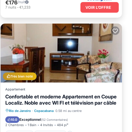
€176
/nuit
VOIR L’OFFRE
7
nuits
-
€1,233
Très bien noté
Appartement
Confortable et moderne Appartement en Coupe
Localiz. Noble avec WI FI et télévision par câble
Front de mer
Vue sur l’océan
Vue
Rio de Janeiro
·
Copacabana
0.58 mi au centre
Cuisine
Exceptionnel
10.0
(
52 Commentaires
)
2 Chambres
1 Bain
4 Invités
484 pi²