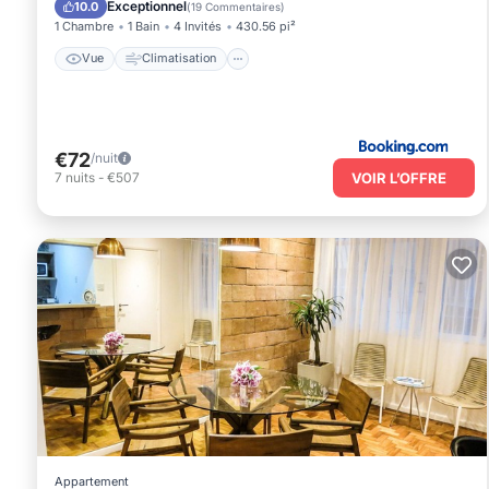
Exceptionnel
10.0
(
19 Commentaires
)
1 Chambre
1 Bain
4 Invités
430.56 pi²
Vue
Climatisation
€72
/nuit
VOIR L’OFFRE
7
nuits
-
€507
Appartement