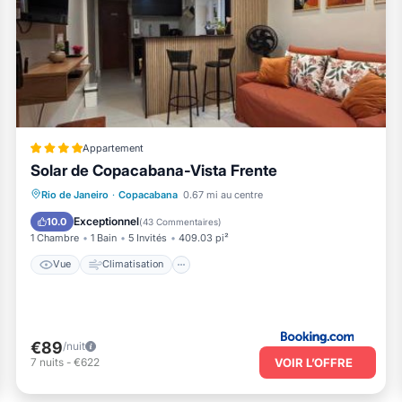
Appartement
Solar de Copacabana-Vista Frente
Vue
Climatisation
Internet
Rio de Janeiro
·
Copacabana
0.67 mi au centre
Accessibilité
Exceptionnel
10.0
(
43 Commentaires
)
1 Chambre
1 Bain
5 Invités
409.03 pi²
Vue
Climatisation
€89
/nuit
VOIR L’OFFRE
7
nuits
-
€622