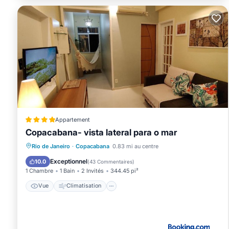
Appartement
Copacabana- vista lateral para o mar
Vue
Climatisation
Internet
Rio de Janeiro
·
Copacabana
0.83 mi au centre
Adapté aux enfants
Exceptionnel
10.0
(
43 Commentaires
)
1 Chambre
1 Bain
2 Invités
344.45 pi²
Vue
Climatisation