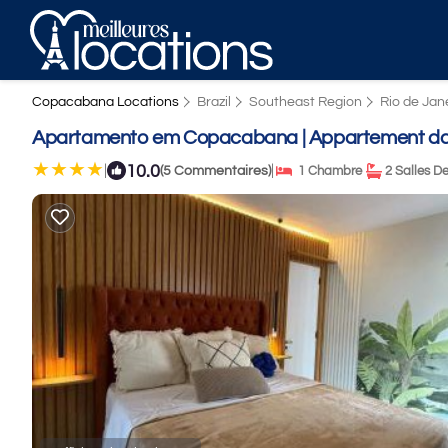
Copacabana Locations
Brazil
Southeast Region
Rio de Jan
Apartamento em Copacabana | Appartement dan
10.0
|
|
(5 Commentaires)
1 Chambre
2 Salles D