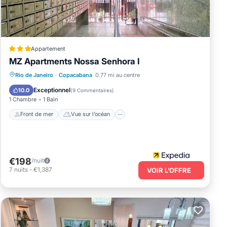
ese
arded
Appartement
MZ Apartments Nossa Senhora I
Front de mer
Vue sur l’océan
Vue
Rio de Janeiro
·
Copacabana
0.77 mi au centre
Cuisine
Exceptionnel
10.0
(
9 Commentaires
)
1 Chambre
1 Bain
Front de mer
Vue sur l’océan
€198
/nuit
7
nuits
-
€1,387
VOIR L’OFFRE