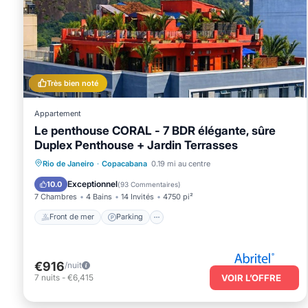
Très bien noté
Appartement
Le penthouse CORAL - 7 BDR élégante, sûre
Duplex Penthouse + Jardin Terrasses
Front de mer
Parking
Rio de Janeiro
·
Copacabana
0.19 mi au centre
Vue sur l’océan
Balcon/Terrasse
Exceptionnel
10.0
(
93 Commentaires
)
7 Chambres
4 Bains
14 Invités
4750 pi²
Front de mer
Parking
€916
/nuit
7
nuits
-
€6,415
VOIR L’OFFRE