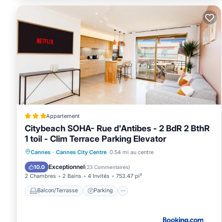
Appartement
Citybeach SOHA- Rue d'Antibes - 2 BdR 2 BthR
1 toil - Clim Terrace Parking Elevator
Balcon/Terrasse
Parking
Cannes
·
Cannes City Centre
0.54 mi au centre
Climatisation
Internet
Exceptionnel
10.0
(
23 Commentaires
)
2 Chambres
2 Bains
4 Invités
753.47 pi²
Balcon/Terrasse
Parking