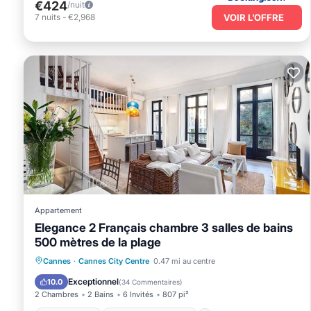
€424
/nuit
VOIR L’OFFRE
7
nuits
-
€2,968
Appartement
Elegance 2 Français chambre 3 salles de bains
500 mètres de la plage
Front de mer
Cheminée/Chauffage
Cannes
·
Cannes City Centre
0.47 mi au centre
Vue sur l’océan
Balcon/Terrasse
Exceptionnel
10.0
(
34 Commentaires
)
2 Chambres
2 Bains
6 Invités
807 pi²