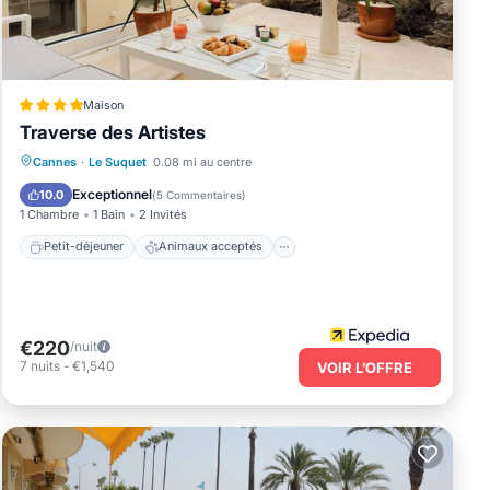
Maison
Traverse des Artistes
Petit-déjeuner
Animaux acceptés
Cannes
·
Le Suquet
0.08 mi au centre
Cuisine
Climatisation
Exceptionnel
10.0
(
5 Commentaires
)
1 Chambre
1 Bain
2 Invités
Petit-déjeuner
Animaux acceptés
€220
/nuit
7
nuits
-
€1,540
VOIR L’OFFRE