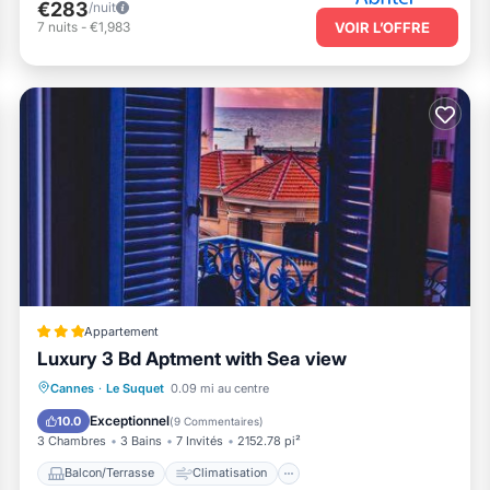
€283
/nuit
7
nuits
-
€1,983
VOIR L’OFFRE
Appartement
Luxury 3 Bd Aptment with Sea view
Balcon/Terrasse
Climatisation
Cannes
·
Le Suquet
0.09 mi au centre
Internet
Adapté aux enfants
Exceptionnel
10.0
(
9 Commentaires
)
3 Chambres
3 Bains
7 Invités
2152.78 pi²
Balcon/Terrasse
Climatisation