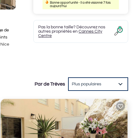
Bonne opportunité - Il a été visionné 7 fois
aujourd'hui
Pas la bonne taille? Découvrez nos
ge de
autres propriétés en
Cannes City
Centre
ints
 Nice
ities
ng to
Par de Trèves
Plus populaires
it.
ese
 were
”. If