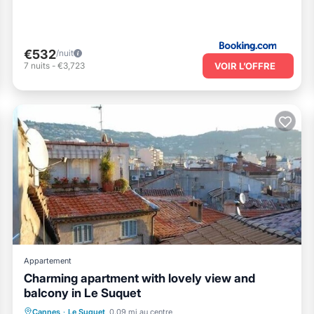
€532
/nuit
VOIR L’OFFRE
7
nuits
-
€3,723
Appartement
Charming apartment with lovely view and
balcony in Le Suquet
Front de mer
Cheminée/Chauffage
Cannes
·
Le Suquet
0.09 mi au centre