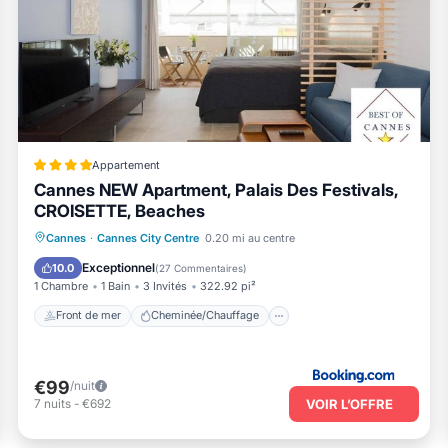
Appartement
Cannes NEW Apartment, Palais Des Festivals,
CROISETTE, Beaches
Front de mer
Cheminée/Chauffage
Cannes
·
Cannes City Centre
0.20 mi au centre
Vue sur l’océan
Balcon/Terrasse
Exceptionnel
10.0
(
27 Commentaires
)
1 Chambre
1 Bain
3 Invités
322.92 pi²
Front de mer
Cheminée/Chauffage
€99
/nuit
VOIR L’OFFRE
7
nuits
-
€692