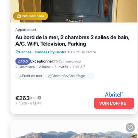
Très bien noté
Appartement
Au bord de la mer, 2 chambres 2 salles de bain,
A/C, WiFi, Télévision, Parking
Front de mer
Cheminée/Chauffage
Cannes
·
Cannes City Centre
0.62 mi au centre
Vue sur l’océan
Balcon/Terrasse
Exceptionnel
10.0
(
70 Commentaires
)
2 Chambres
2 Bains
6 Invités
1076 pi²
Front de mer
Cheminée/Chauffage
€263
/nuit
7
nuits
-
€1,841
VOIR L’OFFRE