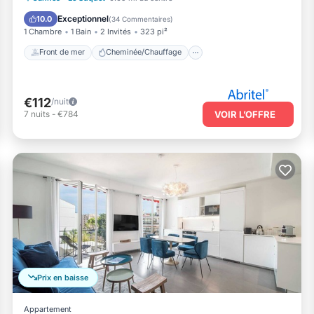
Vue sur l’océan
Balcon/Terrasse
Exceptionnel
10.0
(
34 Commentaires
)
1 Chambre
1 Bain
2 Invités
323 pi²
Front de mer
Cheminée/Chauffage
€112
/nuit
7
nuits
-
€784
VOIR L’OFFRE
Prix en baisse
Appartement