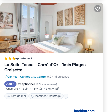
Appartement
La Suite Tosca - Carré d'Or - 1min Plages
Croisette
Front de mer
Cheminée/Chauffage
Cannes
·
Cannes City Centre
0.27 mi au centre
Vue sur l’océan
Vue
Exceptionnel
10.0
(
17 Commentaires
)
1 Chambre
1 Bain
4 Invités
376.74 pi²
Front de mer
Cheminée/Chauffage