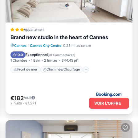
Appartement
Brand new studio in the heart of Cannes
Front de mer
Cheminée/Chauffage
Cannes
·
Cannes City Centre
0.23 mi au centre
Vue sur l’océan
Vue
Exceptionnel
10.0
(
31 Commentaires
)
1 Chambre
1 Bain
2 Invités
344.45 pi²
Front de mer
Cheminée/Chauffage
€182
/nuit
VOIR L’OFFRE
7
nuits
-
€1,271