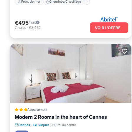
Front de mer
Cheminée/Chauffage
€495
/nuit
7
nuits
-
€3,462
VOIR L’OFFRE
Appartement
Modern 2 Rooms in the heart of Cannes
Climatisation
Internet
Cannes
·
Le Suquet
0.10 mi au centre
Adapté aux enfants
Sécurité/Sûreté