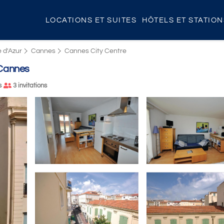
LOCATIONS ET SUITES
HÔTELS ET STATIO
 d'Azur
Cannes
Cannes City Centre
 Cannes
s
3 invitations