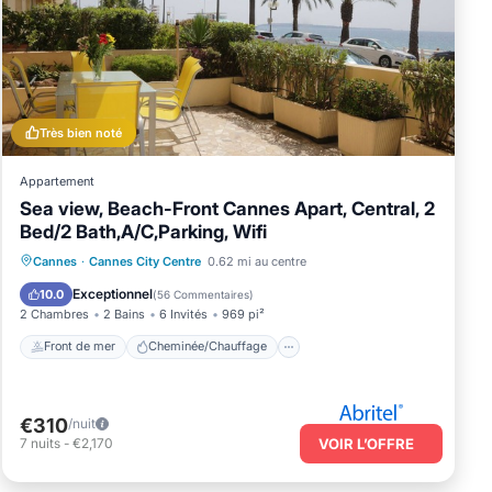
Très bien noté
Appartement
Sea view, Beach-Front Cannes Apart, Central, 2
Bed/2 Bath,A/C,Parking, Wifi
Front de mer
Cheminée/Chauffage
Cannes
·
Cannes City Centre
0.62 mi au centre
Vue sur l’océan
Balcon/Terrasse
Exceptionnel
10.0
(
56 Commentaires
)
2 Chambres
2 Bains
6 Invités
969 pi²
Front de mer
Cheminée/Chauffage
€310
/nuit
7
nuits
-
€2,170
VOIR L’OFFRE