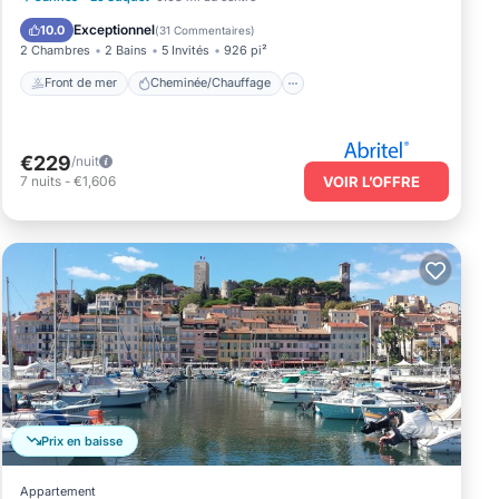
Vue sur l’océan
Balcon/Terrasse
Exceptionnel
10.0
(
31 Commentaires
)
2 Chambres
2 Bains
5 Invités
926 pi²
Front de mer
Cheminée/Chauffage
€229
/nuit
7
nuits
-
€1,606
VOIR L’OFFRE
Prix en baisse
Appartement