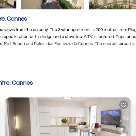
re, Cannes
ea views from the balcony. The 3-star apartment is 200 metres from Pla
quipped kitchen with a fridge and a stovetop. A TV is featured. Popular po
s, Midi Beach and Palais des Festivals de Cannes. The nearest airport is
 It has several amenities that would guarantee your comfort. These amen
ated property and has over 6 reviews with the average score of 3.3 . Comi
ntre, Cannes
sider staying at this Appartement for your next visit, you will surely love 
rtement if you want to learn more about this MLFR place in Cannes
. Th
.com.
ll facilities that have been listed below. Please note that these details
6”. We solely rely on their shared details and are regarded as “accurate
ng this Appartement, please let us know.