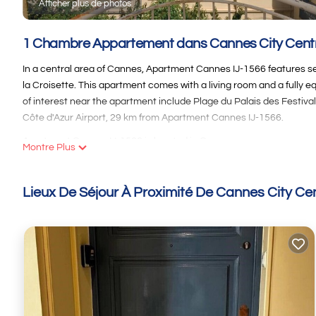
Afficher plus de photos
1 Chambre Appartement dans Cannes City Cent
In a central area of Cannes, Apartment Cannes IJ-1566 features s
la Croisette. This apartment comes with a living room and a fully e
of interest near the apartment include Plage du Palais des Festival
Côte d'Azur Airport, 29 km from Apartment Cannes IJ-1566.
Apartment Cannes IJ-1566 is located in Cannes.
Montre Plus
This 1 Chambre Appartement is suitable for tourists and travelers.
include: Adapté aux enfants, and several others. This is a 3 star r
Lieux De Séjour À Proximité De Cannes City Ce
Cannes and needing a place to stay? Be it for work or for leisure, con
You can check the reviews and description of this 1 Chambre Appa
details are authentic, as they are provided by our partner, booking
This Apartment Cannes IJ-1566 in Cannes is well equipped and has a
shared to us by booking.com for the listed “Apartment Cannes IJ-156
you have any concerns about the information or accuracy describi