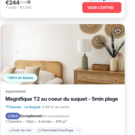
€244
/nuit
VOIR L’OFFRE
7
nuits
-
€1,705
Prix en baisse
Appartement
Magnifique T2 au coeur du suquet - 5min plage
Front de mer
Cheminée/Chauffage
Cannes
·
Le Suquet
0.08 mi au centre
Vue sur l’océan
Vue
Exceptionnel
10.0
(
34 Commentaires
)
1 Chambre
1 Bain
4 Invités
409 pi²
Front de mer
Cheminée/Chauffage