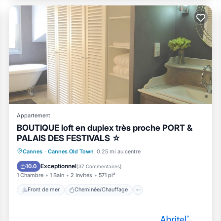
Appartement
BOUTIQUE loft en duplex très proche PORT &
PALAIS DES FESTIVALS ☆
Front de mer
Cheminée/Chauffage
Cannes
·
Cannes Old Town
0.25 mi au centre
Vue sur l’océan
Balcon/Terrasse
Exceptionnel
10.0
(
37 Commentaires
)
1 Chambre
1 Bain
2 Invités
571 pi²
Front de mer
Cheminée/Chauffage