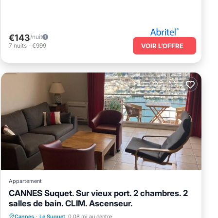
€143
/nuit
7
nuits
-
€999
VOIR L’OFFRE
Appartement
CANNES Suquet. Sur vieux port. 2 chambres. 2
salles de bain. CLIM. Ascenseur.
Front de mer
Cheminée/Chauffage
Cannes
·
Le Suquet
0.08 mi au centre