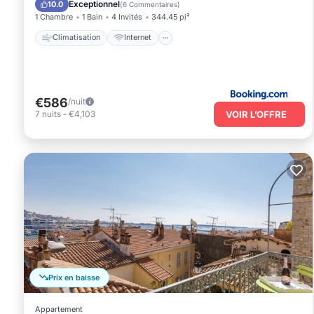
Exceptionnel
10.0
(
6 Commentaires
)
1 Chambre
1 Bain
4 Invités
344.45 pi²
Climatisation
Internet
€586
/nuit
VOIR L’OFFRE
7
nuits
-
€4,103
Prix en baisse
Appartement