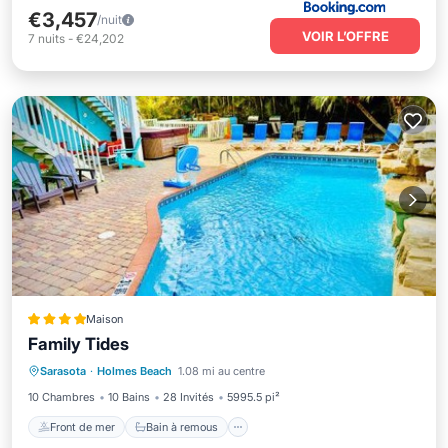
€3,457
/nuit
VOIR L’OFFRE
7
nuits
-
€24,202
Maison
Family Tides
Front de mer
Bain à remous
Parking
Sarasota
·
Holmes Beach
1.08 mi au centre
Piscine
10 Chambres
10 Bains
28 Invités
5995.5 pi²
Front de mer
Bain à remous