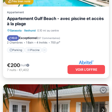
Très bien noté
Appartement
Appartement Gulf Beach - avec piscine et accès
à la plage
Parking
Piscine
Balcon/Terrasse
Sarasota
·
Ilexhurst
0.10 mi au centre
Cuisine
Exceptionnel
10.0
(
87 Commentaires
)
2 Chambres
1 Bain
4 Invités
700 pi²
Parking
Piscine
€200
/nuit
VOIR L’OFFRE
7
nuits
-
€1,402