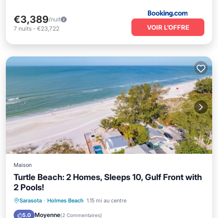
€3,389
/nuit
VOIR L’OFFRE
7
nuits
-
€23,722
Maison
Turtle Beach: 2 Homes, Sleeps 10, Gulf Front with
2 Pools!
Piscine privée
Front de mer
Sarasota
·
Holmes Beach
1.15 mi au centre
Bain à remous
Parking
Moyenne
5.0
(
2 Commentaires
)