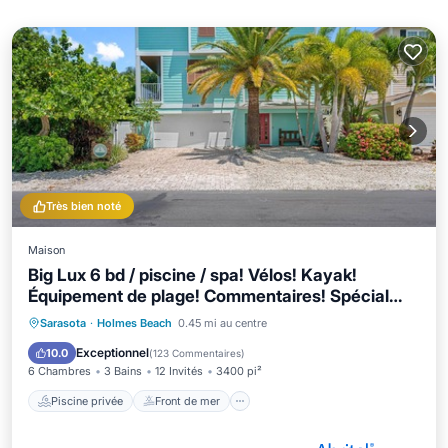
Très bien noté
Maison
Big Lux 6 bd / piscine / spa! Vélos! Kayak!
Équipement de plage! Commentaires! Spécial
fête du travail!
Piscine privée
Front de mer
Sarasota
·
Holmes Beach
0.45 mi au centre
Bain à remous
Parking
Exceptionnel
10.0
(
123 Commentaires
)
6 Chambres
3 Bains
12 Invités
3400 pi²
Piscine privée
Front de mer