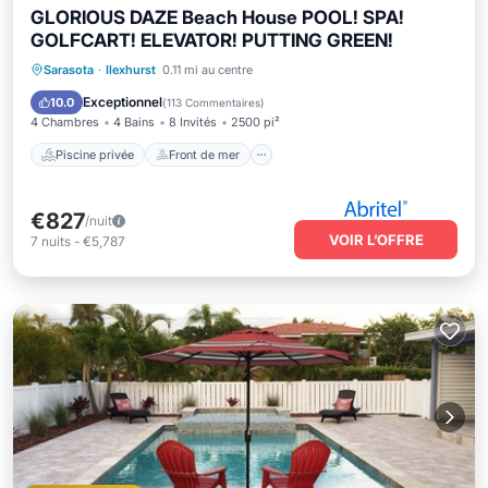
GLORIOUS DAZE Beach House POOL! SPA!
GOLFCART! ELEVATOR! PUTTING GREEN!
Piscine privée
Front de mer
Sarasota
·
Ilexhurst
0.11 mi au centre
Bain à remous
Parking
Exceptionnel
10.0
(
113 Commentaires
)
4 Chambres
4 Bains
8 Invités
2500 pi²
Piscine privée
Front de mer
€827
/nuit
VOIR L’OFFRE
7
nuits
-
€5,787