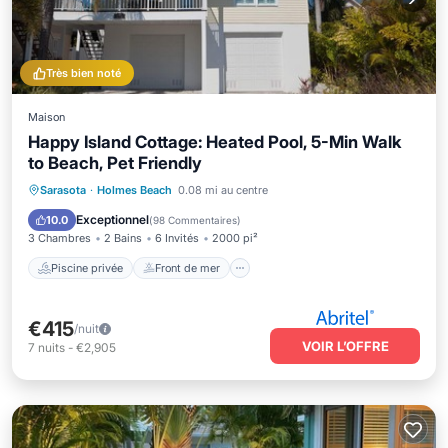
Très bien noté
Maison
Happy Island Cottage: Heated Pool, 5-Min Walk
to Beach, Pet Friendly
Piscine privée
Front de mer
Sarasota
·
Holmes Beach
0.08 mi au centre
Bain à remous
Parking
Exceptionnel
10.0
(
98 Commentaires
)
3 Chambres
2 Bains
6 Invités
2000 pi²
Piscine privée
Front de mer
€415
/nuit
VOIR L’OFFRE
7
nuits
-
€2,905