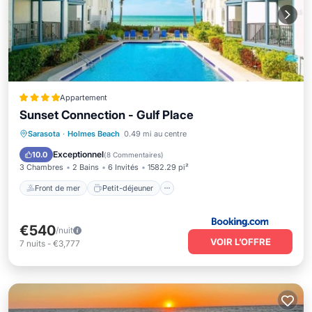
Appartement
Sunset Connection - Gulf Place
Front de mer
Petit-déjeuner
Station de recharge pour véhicules électriques
Sarasota
·
Holmes Beach
0.49 mi au centre
Parking
Exceptionnel
10.0
(
8 Commentaires
)
3 Chambres
2 Bains
6 Invités
1582.29 pi²
Front de mer
Petit-déjeuner
€540
/nuit
VOIR L’OFFRE
7
nuits
-
€3,777