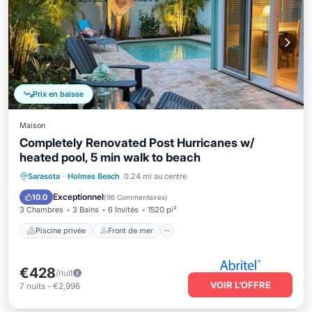
Prix en baisse
Maison
Completely Renovated Post Hurricanes w/
heated pool, 5 min walk to beach
Piscine privée
Front de mer
Parking
Sarasota
·
Holmes Beach
0.24 mi au centre
Piscine
Exceptionnel
10.0
(
96 Commentaires
)
3 Chambres
3 Bains
6 Invités
1520 pi²
Piscine privée
Front de mer
€428
/nuit
VOIR L’OFFRE
7
nuits
-
€2,996