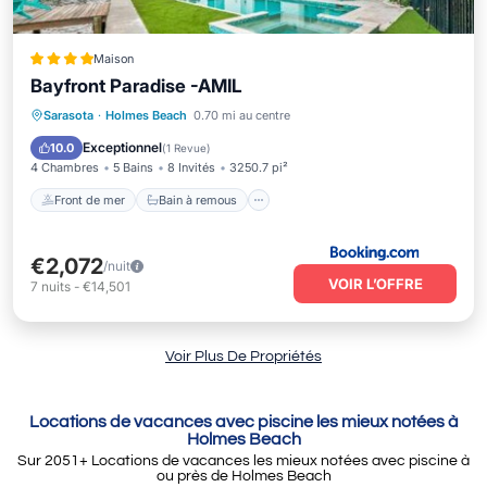
Maison
Bayfront Paradise -AMIL
Front de mer
Bain à remous
Parking
Sarasota
·
Holmes Beach
0.70 mi au centre
Piscine
Exceptionnel
10.0
(
1 Revue
)
4 Chambres
5 Bains
8 Invités
3250.7 pi²
Front de mer
Bain à remous
€2,072
/nuit
VOIR L’OFFRE
7
nuits
-
€14,501
Voir Plus De Propriétés
Locations de vacances avec piscine les mieux notées à
Holmes Beach
Sur
2051
+ Locations de vacances les mieux notées avec piscine à
ou près de Holmes Beach