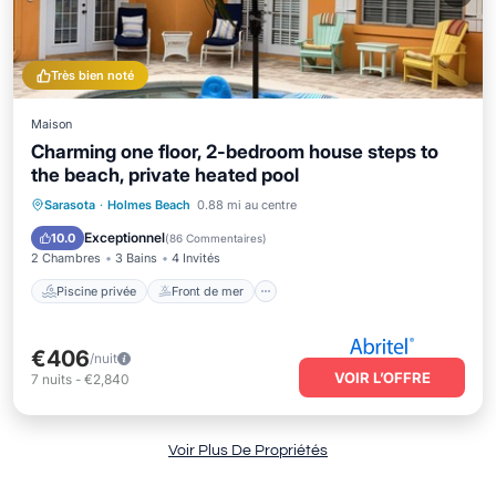
Très bien noté
Maison
Charming one floor, 2-bedroom house steps to
the beach, private heated pool
Piscine privée
Front de mer
Parking
Sarasota
·
Holmes Beach
0.88 mi au centre
Piscine
Exceptionnel
10.0
(
86 Commentaires
)
2 Chambres
3 Bains
4 Invités
Piscine privée
Front de mer
€406
/nuit
VOIR L’OFFRE
7
nuits
-
€2,840
Voir Plus De Propriétés