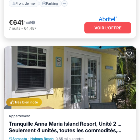
Front de mer
Parking
€641
/nuit
VOIR L’OFFRE
7
nuits
-
€4,487
Très bien noté
Appartement
Tranquille Anna Maria Island Resort, Unité 2 ...
Seulement 4 unités, toutes les commodités,
VIDEO
Front de mer
Parking
Piscine
Sarasota
·
Holmes Beach
0.65 mi au centre