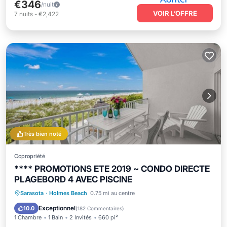
€346
/nuit
VOIR L’OFFRE
7
nuits
-
€2,422
Très bien noté
Copropriété
**** PROMOTIONS ETE 2019 ~ CONDO DIRECTE
PLAGEBORD 4 AVEC PISCINE
Front de mer
Parking
Piscine
Sarasota
·
Holmes Beach
0.75 mi au centre
Vue sur l’océan
Exceptionnel
10.0
(
182 Commentaires
)
1 Chambre
1 Bain
2 Invités
660 pi²