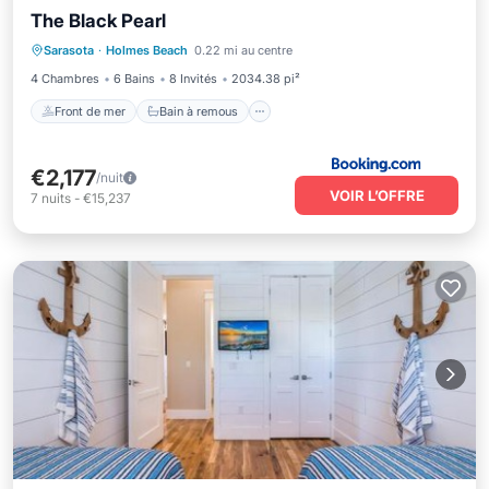
The Black Pearl
Front de mer
Bain à remous
Parking
Sarasota
·
Holmes Beach
0.22 mi au centre
Piscine
4 Chambres
6 Bains
8 Invités
2034.38 pi²
Front de mer
Bain à remous
€2,177
/nuit
VOIR L’OFFRE
7
nuits
-
€15,237