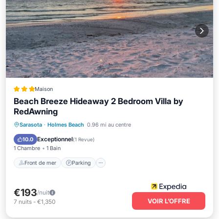
Maison
Beach Breeze Hideaway 2 Bedroom Villa by
RedAwning
Front de mer
Parking
Sarasota
·
Holmes Beach
0.96 mi au centre
Vue sur l’océan
Balcon/Terrasse
Exceptionnel
10.0
(
1 Revue
)
1 Chambre
1 Bain
Front de mer
Parking
€193
/nuit
VOIR L’OFFRE
7
nuits
-
€1,350