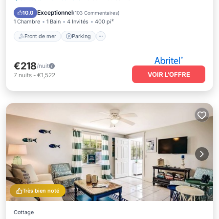
Vue sur l’océan
Exceptionnel
10.0
(
103 Commentaires
)
1 Chambre
1 Bain
4 Invités
400 pi²
Front de mer
Parking
€218
/nuit
VOIR L’OFFRE
7
nuits
-
€1,522
Très bien noté
Cottage