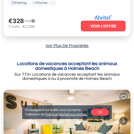
Parking
Piscine
€328
/nuit
VOIR L’OFFRE
7
nuits
-
€2,298
Voir Plus De Propriétés
Locations de vacances acceptant les animaux
domestiques à Holmes Beach
Sur
773
+ Locations de vacances acceptant les animaux
domestiques à ou à proximité de Holmes Beach
En naviguant sur le site, vous acceptez
OK
l'utilisation de
Politique relative aux cookies
.