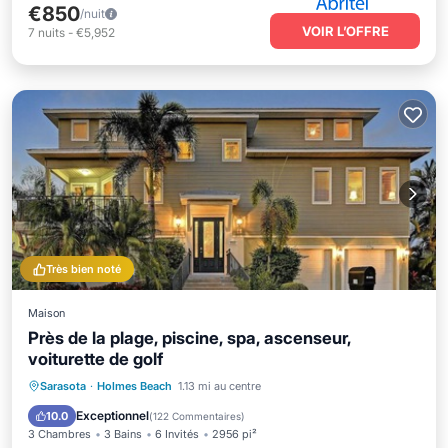
€850
/nuit
VOIR L’OFFRE
7
nuits
-
€5,952
Très bien noté
Maison
Près de la plage, piscine, spa, ascenseur,
voiturette de golf
Piscine privée
Front de mer
Sarasota
·
Holmes Beach
1.13 mi au centre
Bain à remous
Parking
Exceptionnel
10.0
(
122 Commentaires
)
3 Chambres
3 Bains
6 Invités
2956 pi²