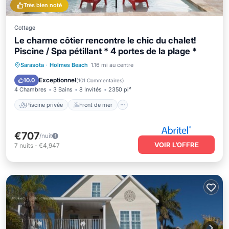
Très bien noté
Cottage
Le charme côtier rencontre le chic du chalet!
Piscine / Spa pétillant * 4 portes de la plage *
Piscine privée
Front de mer
Parking
Sarasota
·
Holmes Beach
1.16 mi au centre
Piscine
Exceptionnel
10.0
(
101 Commentaires
)
4 Chambres
3 Bains
8 Invités
2350 pi²
Piscine privée
Front de mer
€707
/nuit
VOIR L’OFFRE
7
nuits
-
€4,947