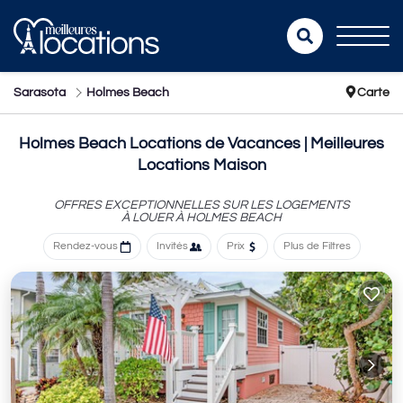
Sarasota
Holmes Beach
Carte
Holmes Beach Locations de Vacances | Meilleures
Locations Maison
OFFRES EXCEPTIONNELLES SUR LES LOGEMENTS
À LOUER À HOLMES BEACH
Rendez-vous
Invités
Prix
Plus de Filtres