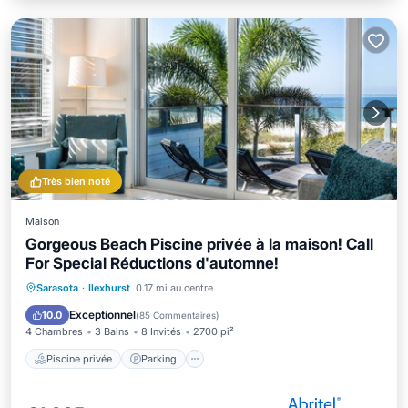
Très bien noté
Maison
Gorgeous Beach Piscine privée à la maison! Call
For Special Réductions d'automne!
Piscine privée
Parking
Piscine
Sarasota
·
Ilexhurst
0.17 mi au centre
Vue sur l’océan
Exceptionnel
10.0
(
85 Commentaires
)
4 Chambres
3 Bains
8 Invités
2700 pi²
Piscine privée
Parking