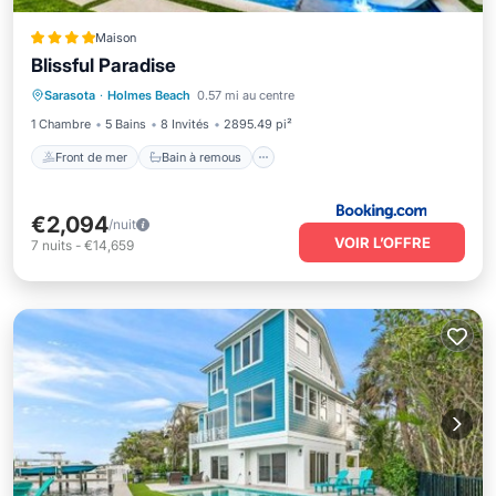
Maison
Blissful Paradise
Front de mer
Bain à remous
Parking
Sarasota
·
Holmes Beach
0.57 mi au centre
Piscine
1 Chambre
5 Bains
8 Invités
2895.49 pi²
Front de mer
Bain à remous
€2,094
/nuit
VOIR L’OFFRE
7
nuits
-
€14,659