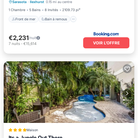
Sarasota
·
Ilexhurst
0.15 mi au centre
Piscine
1 Chambre
5 Bains
8 Invités
2109.73 pi²
Front de mer
Bain à remous
€2,231
/nuit
VOIR L’OFFRE
7
nuits
-
€15,614
Maison
Its a Jungle Out There