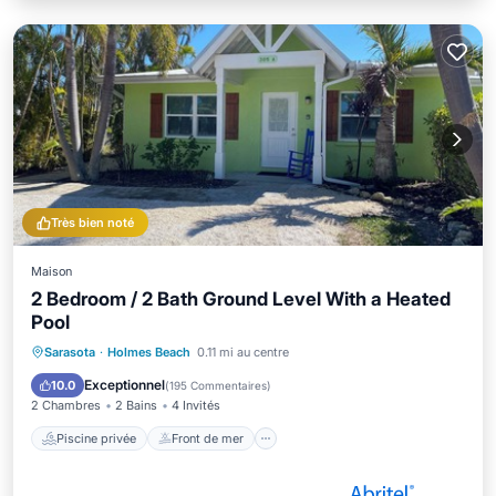
Très bien noté
Maison
2 Bedroom / 2 Bath Ground Level With a Heated
Pool
Piscine privée
Front de mer
Parking
Sarasota
·
Holmes Beach
0.11 mi au centre
Piscine
Exceptionnel
10.0
(
195 Commentaires
)
2 Chambres
2 Bains
4 Invités
Piscine privée
Front de mer