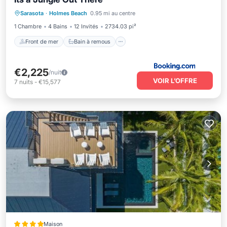
Front de mer
Bain à remous
Parking
Sarasota
·
Holmes Beach
0.95 mi au centre
Piscine
1 Chambre
4 Bains
12 Invités
2734.03 pi²
Front de mer
Bain à remous
€2,225
/nuit
VOIR L’OFFRE
7
nuits
-
€15,577
Maison