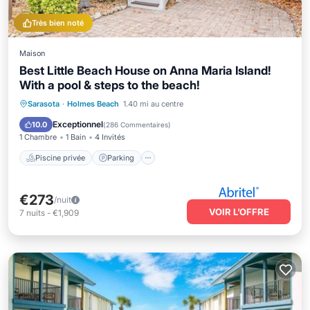
Très bien noté
Maison
Best Little Beach House on Anna Maria Island!
With a pool & steps to the beach!
Piscine privée
Parking
Piscine
Sarasota
·
Holmes Beach
1.40 mi au centre
Vue sur l’océan
Exceptionnel
10.0
(
286 Commentaires
)
1 Chambre
1 Bain
4 Invités
Piscine privée
Parking
€273
/nuit
VOIR L’OFFRE
7
nuits
-
€1,909