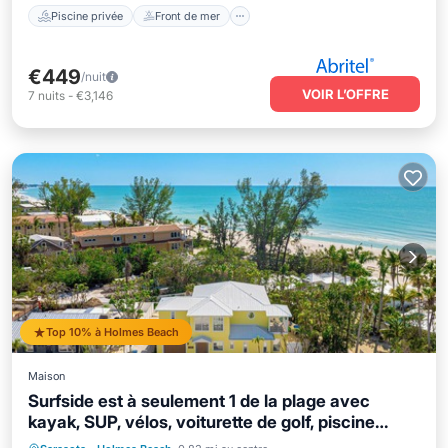
Piscine privée
Front de mer
€449
/nuit
VOIR L’OFFRE
7
nuits
-
€3,146
Top 10% à Holmes Beach
Maison
Surfside est à seulement 1 de la plage avec
kayak, SUP, vélos, voiturette de golf, piscine
chauffée