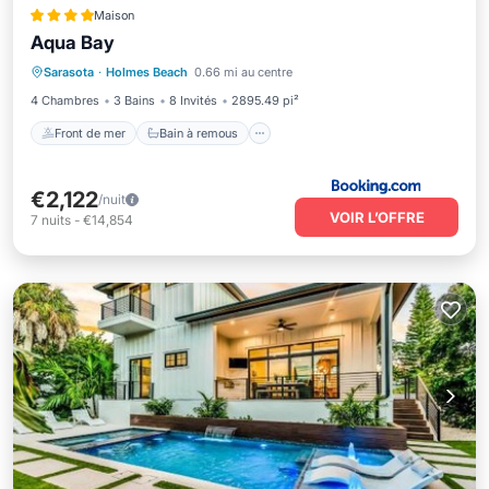
Maison
Aqua Bay
Front de mer
Bain à remous
Parking
Sarasota
·
Holmes Beach
0.66 mi au centre
Piscine
4 Chambres
3 Bains
8 Invités
2895.49 pi²
Front de mer
Bain à remous
€2,122
/nuit
VOIR L’OFFRE
7
nuits
-
€14,854