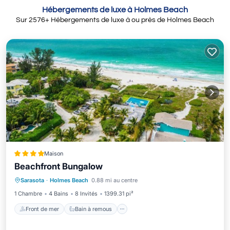
Hébergements de luxe à Holmes Beach
Sur
2576
+ Hébergements de luxe à ou près de Holmes Beach
Maison
Beachfront Bungalow
Front de mer
Bain à remous
Parking
Sarasota
·
Holmes Beach
0.88 mi au centre
Piscine
1 Chambre
4 Bains
8 Invités
1399.31 pi²
Front de mer
Bain à remous