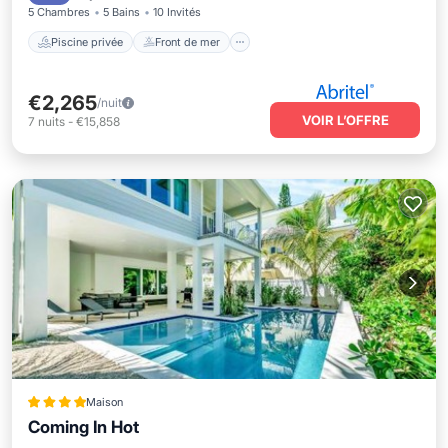
5 Chambres
5 Bains
10 Invités
Piscine privée
Front de mer
€2,265
/nuit
VOIR L’OFFRE
7
nuits
-
€15,858
Maison
Coming In Hot
Front de mer
Bain à remous
Parking