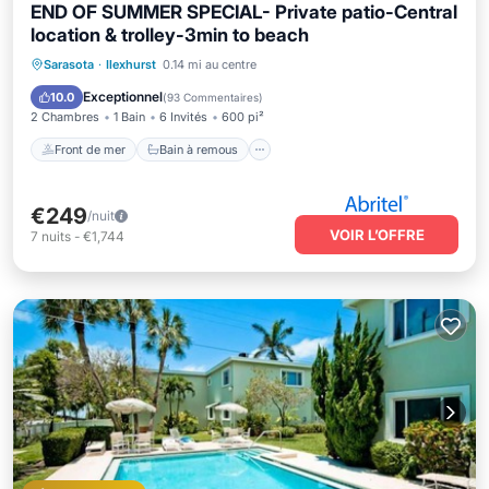
END OF SUMMER SPECIAL- Private patio-Central
location & trolley-3min to beach
Front de mer
Bain à remous
Parking
Sarasota
·
Ilexhurst
0.14 mi au centre
Vue sur l’océan
Exceptionnel
10.0
(
93 Commentaires
)
2 Chambres
1 Bain
6 Invités
600 pi²
Front de mer
Bain à remous
€249
/nuit
VOIR L’OFFRE
7
nuits
-
€1,744