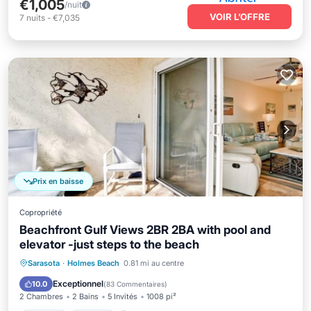
€1,005
/nuit
VOIR L’OFFRE
7
nuits
-
€7,035
Prix en baisse
Copropriété
Beachfront Gulf Views 2BR 2BA with pool and
elevator -just steps to the beach
Parking
Piscine
Vue sur l’océan
Sarasota
·
Holmes Beach
0.81 mi au centre
Balcon/Terrasse
Exceptionnel
10.0
(
83 Commentaires
)
2 Chambres
2 Bains
5 Invités
1008 pi²