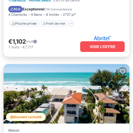
Piscine privée
Front de mer
Parking
Sarasota
·
Holmes Beach
0.83 mi au centre
Piscine
Exceptionnel
10.0
(
114 Commentaires
)
4 Chambres
4 Bains
8 Invités
2737 pi²
Piscine privée
Front de mer
€1,102
/nuit
VOIR L’OFFRE
7
nuits
-
€7,717
Souvent consulté
Maison