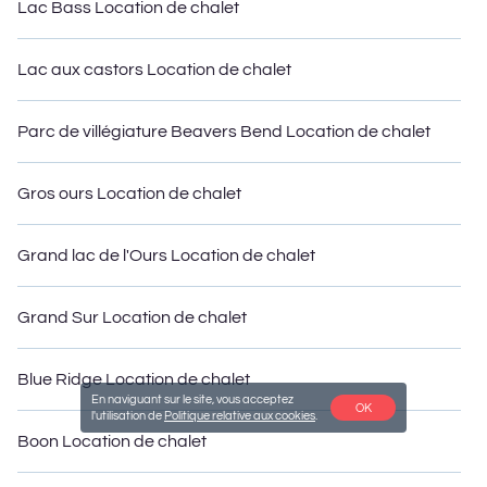
choix de chalets à louer de MLFR à Tybee Island, veillera à ce que
Lac Bass Location de chalet
nous ayons quelque chose pour vous.
Lac aux castors Location de chalet
Parc de villégiature Beavers Bend Location de chalet
Gros ours Location de chalet
Grand lac de l'Ours Location de chalet
Grand Sur Location de chalet
Blue Ridge Location de chalet
En naviguant sur le site, vous acceptez
OK
l'utilisation de
Politique relative aux cookies
.
Boon Location de chalet