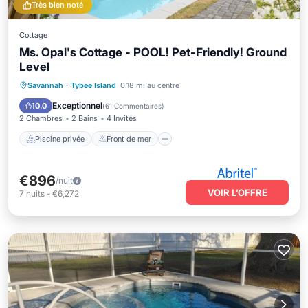
Très bien noté
Cottage
Ms. Opal's Cottage - POOL! Pet-Friendly! Ground
Level
Piscine privée
Front de mer
Parking
Savannah
·
Tybee Island
0.18 mi au centre
Piscine
Exceptionnel
10.0
(
61 Commentaires
)
2 Chambres
2 Bains
4 Invités
Piscine privée
Front de mer
€896
/nuit
VOIR L’OFFRE
7
nuits
-
€6,272