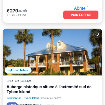
€279
/nuit
VOIR L’OFFRE
7
nuits
-
€1,951
Prix en baisse
Lit Et Petit-Déjeuner
Auberge historique située à l'extrémité sud de
Tybee Island
Petit-déjeuner
Parking
Savannah
·
Tybee Island
0.14 mi au centre
Balcon/Terrasse
Cuisine
Exceptionnel