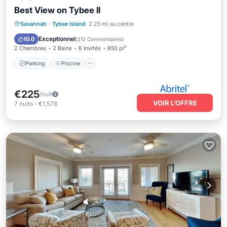
Best View on Tybee II
Parking
Piscine
Vue sur l’océan
Savannah
·
Tybee Island
2.25 mi au centre
Balcon/Terrasse
Exceptionnel
10.0
(
212 Commentaires
)
2 Chambres
2 Bains
6 Invités
850 pi²
Parking
Piscine
€225
/nuit
VOIR L’OFFRE
7
nuits
-
€1,578