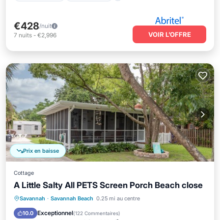
€428
/nuit
VOIR L’OFFRE
7
nuits
-
€2,996
Prix en baisse
Cottage
A Little Salty All PETS Screen Porch Beach close
Front de mer
Parking
Savannah
·
Savannah Beach
0.25 mi au centre
Vue sur l’océan
Balcon/Terrasse
Exceptionnel
10.0
(
122 Commentaires
)