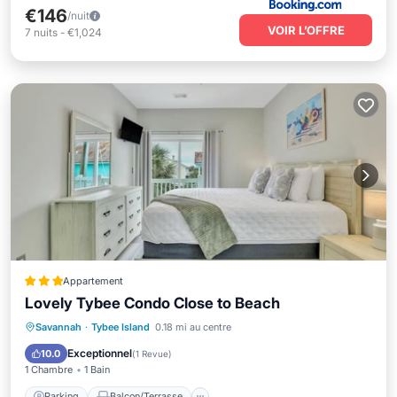
€146
/nuit
VOIR L’OFFRE
7
nuits
-
€1,024
Appartement
Lovely Tybee Condo Close to Beach
Parking
Balcon/Terrasse
Cuisine
Savannah
·
Tybee Island
0.18 mi au centre
Climatisation
Exceptionnel
10.0
(
1 Revue
)
1 Chambre
1 Bain
Parking
Balcon/Terrasse