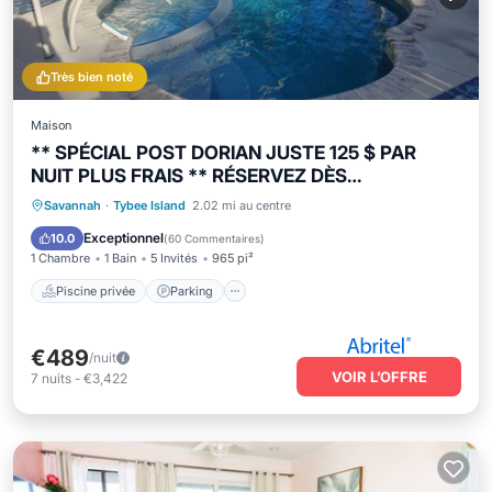
Très bien noté
Maison
** SPÉCIAL POST DORIAN JUSTE 125 $ PAR
NUIT PLUS FRAIS ** RÉSERVEZ DÈS
MAINTENANT!
Piscine privée
Parking
Piscine
Savannah
·
Tybee Island
2.02 mi au centre
Vue sur l’océan
Exceptionnel
10.0
(
60 Commentaires
)
1 Chambre
1 Bain
5 Invités
965 pi²
Piscine privée
Parking
€489
/nuit
VOIR L’OFFRE
7
nuits
-
€3,422