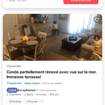
7
nuits
-
€3,551
Copropriété
Condo partiellement rénové avec vue sur la mer.
Immense terrasse!
Parking
Piscine
Vue sur l’océan
Savannah
·
Tybee Island
2.04 mi au centre
Balcon/Terrasse
Exceptionnel
10.0
(
47 Commentaires
)
2 Chambres
2 Bains
6 Invités
900 pi²
Parking
Piscine