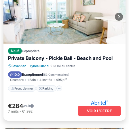
Neuf
Copropriété
Private Balcony - Pickle Ball - Beach and Pool
Front de mer
Parking
Piscine
Savannah
·
Tybee Island
2.13 mi au centre
Vue sur l’océan
Exceptionnel
10.0
(
53 Commentaires
)
1 Chambre
1 Bain
4 Invités
495 pi²
Front de mer
Parking
€284
/nuit
VOIR L’OFFRE
7
nuits
-
€1,992