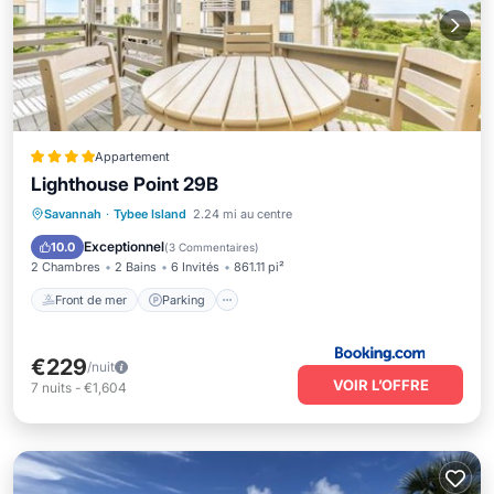
Appartement
Lighthouse Point 29B
Front de mer
Parking
Piscine
Savannah
·
Tybee Island
2.24 mi au centre
Vue sur l’océan
Exceptionnel
10.0
(
3 Commentaires
)
2 Chambres
2 Bains
6 Invités
861.11 pi²
Front de mer
Parking
€229
/nuit
VOIR L’OFFRE
7
nuits
-
€1,604