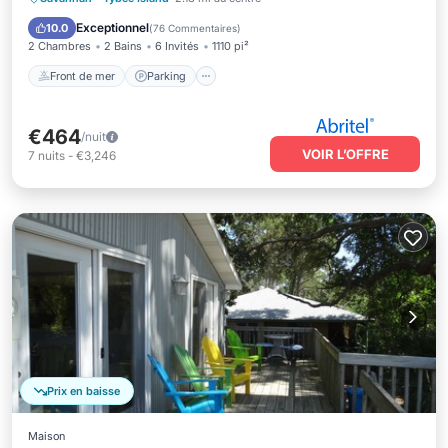
Vue sur l’océan
Exceptionnel
10.0
(
76 Commentaires
)
2 Chambres
2 Bains
6 Invités
1110 pi²
Front de mer
Parking
€464
/nuit
VOIR L’OFFRE
7
nuits
-
€3,246
Prix en baisse
Maison