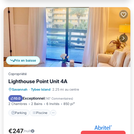
Prix en baisse
Copropriété
Lighthouse Point Unit 4A
Parking
Piscine
Vue sur l’océan
Savannah
·
Tybee Island
2.25 mi au centre
Balcon/Terrasse
Exceptionnel
10.0
(
147 Commentaires
)
2 Chambres
2 Bains
6 Invités
850 pi²
Parking
Piscine
€247
/nuit