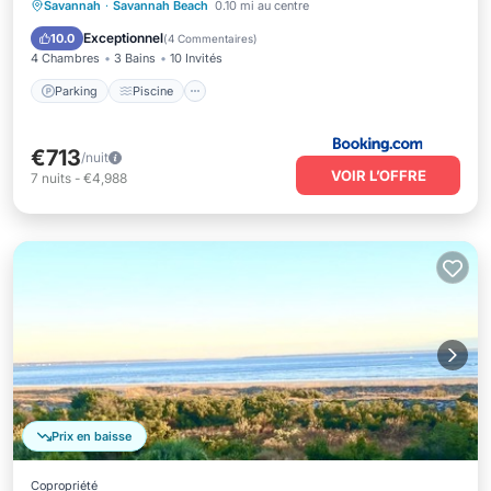
Savannah
·
Savannah Beach
0.10 mi au centre
Parking
Piscine
Vue
Internet
Exceptionnel
10.0
(
4 Commentaires
)
4 Chambres
3 Bains
10 Invités
Parking
Piscine
€713
/nuit
VOIR L’OFFRE
7
nuits
-
€4,988
Prix en baisse
Copropriété