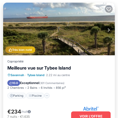
Très bien noté
Copropriété
Meilleure vue sur Tybee Island
Parking
Piscine
Vue sur l’océan
Savannah
·
Tybee Island
2.22 mi au centre
Balcon/Terrasse
Exceptionnel
10.0
(
301 Commentaires
)
2 Chambres
2 Bains
6 Invités
856 pi²
Parking
Piscine
€234
/nuit
VOIR L’OFFRE
7
nuits
-
€1,635