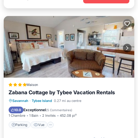
Maison
Zabana Cottage by Tybee Vacation Rentals
Parking
Vue
Climatisation
Savannah
·
Tybee Island
0.27 mi au centre
Internet
Exceptionnel
10.0
(
5 Commentaires
)
1 Chambre
1 Bain
2 Invités
452.08 pi²
Parking
Vue