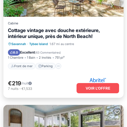
Cabine
Cottage vintage avec douche extérieure,
intérieur unique, près de North Beach!
Front de mer
Parking
Savannah
·
Tybee Island
1.67 mi au centre
Vue sur l’océan
Balcon/Terrasse
Excellent
8.0
(
63 Commentaires
)
1 Chambre
1 Bain
2 Invités
751 pi²
Front de mer
Parking
€219
/nuit
VOIR L’OFFRE
7
nuits
-
€1,533