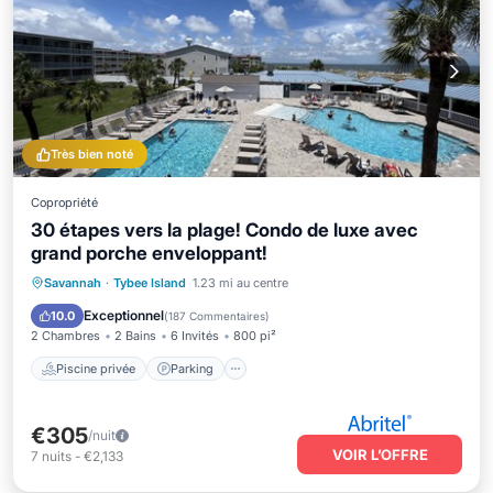
Très bien noté
Copropriété
30 étapes vers la plage! Condo de luxe avec
grand porche enveloppant!
Piscine privée
Parking
Piscine
Savannah
·
Tybee Island
1.23 mi au centre
Vue sur l’océan
Exceptionnel
10.0
(
187 Commentaires
)
2 Chambres
2 Bains
6 Invités
800 pi²
Piscine privée
Parking
€305
/nuit
VOIR L’OFFRE
7
nuits
-
€2,133