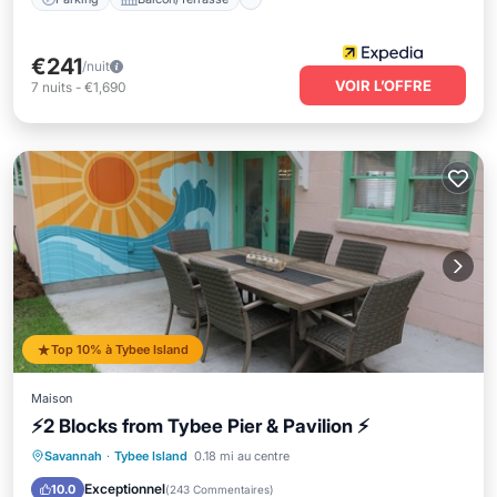
€241
/nuit
VOIR L’OFFRE
7
nuits
-
€1,690
Top 10% à Tybee Island
Maison
⚡2 Blocks from Tybee Pier & Pavilion ⚡
Front de mer
Parking
Savannah
·
Tybee Island
0.18 mi au centre
Vue sur l’océan
Balcon/Terrasse
Exceptionnel
10.0
(
243 Commentaires
)