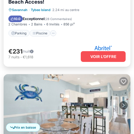
Beach Access!
Parking
Piscine
Vue sur l’océan
Savannah
·
Tybee Island
2.24 mi au centre
Balcon/Terrasse
Exceptionnel
10.0
(
28 Commentaires
)
2 Chambres
2 Bains
6 Invités
856 pi²
Parking
Piscine
€231
/nuit
VOIR L’OFFRE
7
nuits
-
€1,618
Prix en baisse