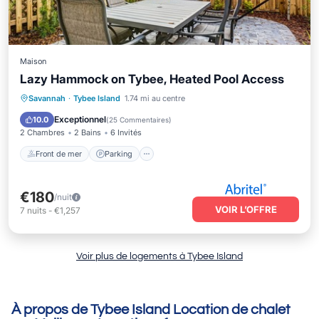
Maison
Lazy Hammock on Tybee, Heated Pool Access
Front de mer
Parking
Piscine
Savannah
·
Tybee Island
1.74 mi au centre
Vue sur l’océan
Exceptionnel
10.0
(
25 Commentaires
)
2 Chambres
2 Bains
6 Invités
Front de mer
Parking
€180
/nuit
VOIR L’OFFRE
7
nuits
-
€1,257
Voir plus de logements à Tybee Island
À propos de Tybee Island Location de chalet