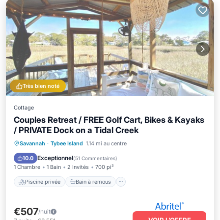
Très bien noté
Cottage
Couples Retreat / FREE Golf Cart, Bikes & Kayaks
/ PRIVATE Dock on a Tidal Creek
Piscine privée
Bain à remous
Savannah
·
Tybee Island
1.14 mi au centre
Petit-déjeuner
Parking
Exceptionnel
10.0
(
51 Commentaires
)
1 Chambre
1 Bain
2 Invités
700 pi²
Piscine privée
Bain à remous
€507
/nuit
VOIR L’OFFRE