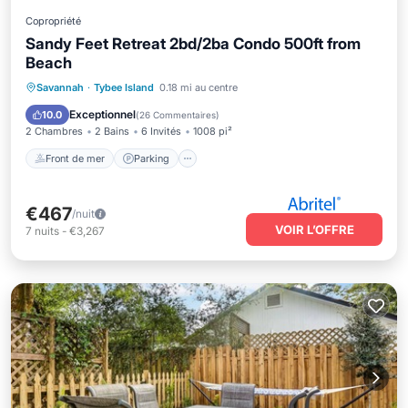
Copropriété
Sandy Feet Retreat 2bd/2ba Condo 500ft from
Beach
Front de mer
Parking
Savannah
·
Tybee Island
0.18 mi au centre
Vue sur l’océan
Balcon/Terrasse
Exceptionnel
10.0
(
26 Commentaires
)
2 Chambres
2 Bains
6 Invités
1008 pi²
Front de mer
Parking
€467
/nuit
VOIR L’OFFRE
7
nuits
-
€3,267