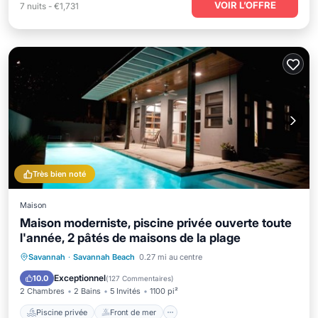
VOIR L’OFFRE
7
nuits
-
€1,731
Très bien noté
Maison
Maison moderniste, piscine privée ouverte toute
l'année, 2 pâtés de maisons de la plage
Piscine privée
Front de mer
Parking
Savannah
·
Savannah Beach
0.27 mi au centre
Piscine
Exceptionnel
10.0
(
127 Commentaires
)
2 Chambres
2 Bains
5 Invités
1100 pi²
Piscine privée
Front de mer