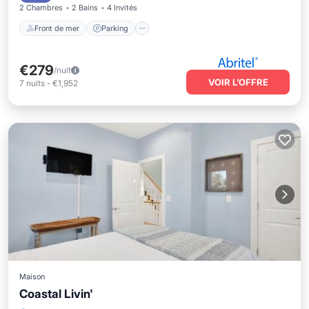
2 Chambres
2 Bains
4 Invités
Front de mer
Parking
€279
/nuit
VOIR L’OFFRE
7
nuits
-
€1,952
Maison
Coastal Livin'