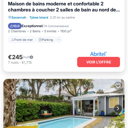
Maison de bains moderne et confortable 2
chambres à coucher 2 salles de bain au nord de
Tybee; Valeur merveilleuse!
Front de mer
Parking
Savannah
·
Tybee Island
2.01 mi au centre
Vue sur l’océan
Balcon/Terrasse
Exceptionnel
10.0
(
76 Commentaires
)
2 Chambres
2 Bains
5 Invités
1100 pi²
Front de mer
Parking
€245
/nuit
VOIR L’OFFRE
7
nuits
-
€1,715