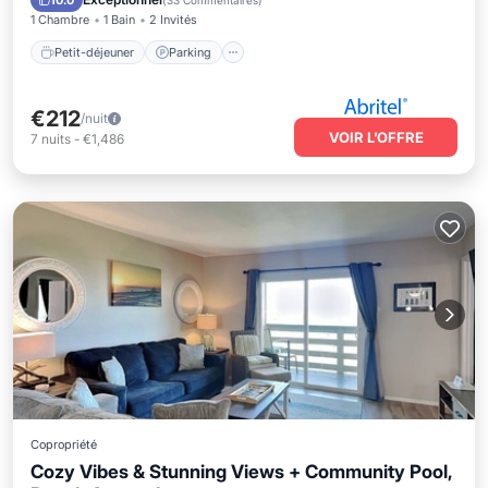
10.0
(
33 Commentaires
)
1 Chambre
1 Bain
2 Invités
Petit-déjeuner
Parking
€212
/nuit
VOIR L’OFFRE
7
nuits
-
€1,486
Copropriété
Cozy Vibes & Stunning Views + Community Pool,