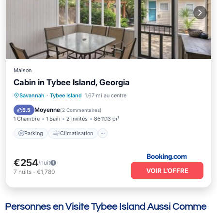
Maison
Cabin in Tybee Island, Georgia
Parking
Climatisation
Internet
Savannah
·
Tybee Island
1.67 mi au centre
Animaux acceptés
Moyenne
5.5
(
2 Commentaires
)
1 Chambre
1 Bain
2 Invités
8611.13 pi²
Parking
Climatisation
€254
/nuit
VOIR L’OFFRE
7
nuits
-
€1,780
Personnes en Visite Tybee Island Aussi Comme