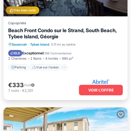
Très bien noté
Copropriété
Beach Front Condo sur le Strand, South Beach,
Tybee Island, Géorgie
Parking
Vue sur l’océan
Savannah
·
Tybee Island
0.11 mi au centre
Balcon/Terrasse
Vue
Exceptionnel
10.0
(
198 Commentaires
)
2 Chambres
2 Bains
4 Invités
980 pi²
Parking
Vue sur l’océan
€333
/nuit
VOIR L’OFFRE
7
nuits
-
€2,331