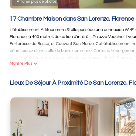
Afficher plus de photos
17 Chambre Maison dans San Lorenzo, Florence
L’établissement Affitacamera Stella possède une connexion Wi-Fi gr
Florence, à 400 mètres de ce lieu d’intérêt : Palazzo Vecchio. Il vou
Forteresse de Basso, et Couvent San Marco. Cet établissement non
bénéficierez d'une salle de bains commune. Certains hébergement
ville. Vous séjournerez à proximité de ces lieux d’intérêt : Place d
Montre Plus
plus proche (Aéroport de Florence-Peretola) est à 9 km.
Affitacamera Stella is located in Florence.
Lieux De Séjour À Proximité De San Lorenzo, Fl
This 17 Chambres Maison is suitable for tourists and travelers. It
include: Sécurité sureté, Borne de recharge pour véhicules électri
and has over 899 reviews with the average score of 6.3 . Coming to 
staying at this Maison for your next visit, you will surely love it.
You can check the reviews and description of this 17 Chambres Mai
details are authentic, as they are provided by our partner, booking
This Affitacamera Stella in Florence is well equipped and has all fa