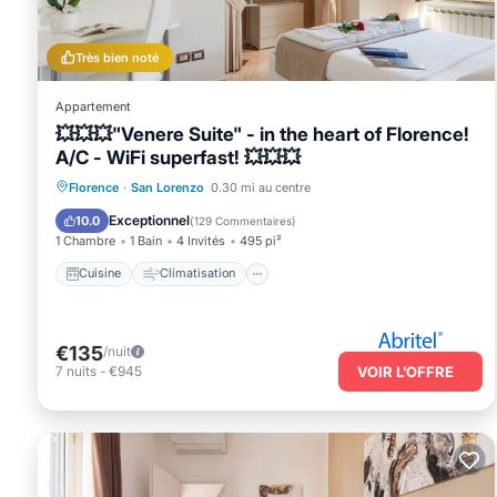
shared to us by booking.com for the listed “Affitacamera Stella”. We
have any concerns about the information or accuracy describing th
Très bien noté
Appartement
💥💥💥"Venere Suite" - in the heart of Florence!
A/C - WiFi superfast! 💥💥💥
Cuisine
Climatisation
Internet
Florence
·
San Lorenzo
0.30 mi au centre
Adapté aux enfants
Exceptionnel
10.0
(
129 Commentaires
)
1 Chambre
1 Bain
4 Invités
495 pi²
Cuisine
Climatisation
€135
/nuit
7
nuits
-
€945
VOIR L’OFFRE