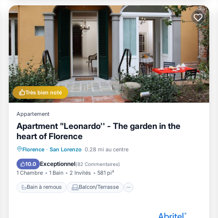
Très bien noté
Appartement
Apartment "Leonardo'' - The garden in the
heart of Florence
Bain à remous
Balcon/Terrasse
Florence
·
San Lorenzo
0.28 mi au centre
Cuisine
Climatisation
Exceptionnel
10.0
(
82 Commentaires
)
1 Chambre
1 Bain
2 Invités
581 pi²
Bain à remous
Balcon/Terrasse