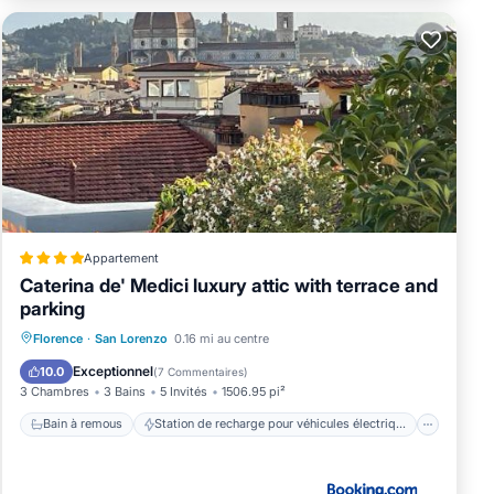
Appartement
Caterina de' Medici luxury attic with terrace and
parking
Bain à remous
Station de recharge pour véhicules électriques
Florence
·
San Lorenzo
0.16 mi au centre
Parking
Balcon/Terrasse
Exceptionnel
10.0
(
7 Commentaires
)
3 Chambres
3 Bains
5 Invités
1506.95 pi²
Bain à remous
Station de recharge pour véhicules électriques