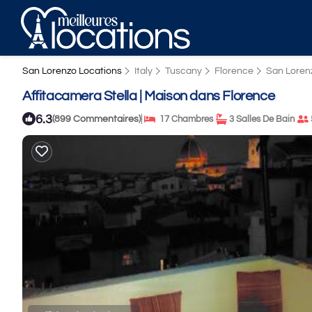
San Lorenzo Locations
Italy
Tuscany
Florence
San Loren
Affitacamera Stella | Maison dans Florence
6.3
|
(899 Commentaires)
17 Chambres
3 Salles De Bain