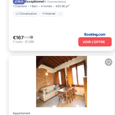
Exceptionnel
10.0
(
5 Commentaires
)
1 Chambre
1 Bain
4 Invités
430.56 pi²
Climatisation
Internet
€167
/nuit
VOIR L’OFFRE
7
nuits
-
€1,169
Appartement