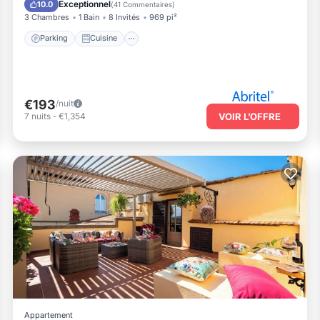
Exceptionnel
10.0
(
41 Commentaires
)
3 Chambres
1 Bain
8 Invités
969 pi²
Parking
Cuisine
€193
/nuit
7
nuits
-
€1,354
VOIR L’OFFRE
Appartement