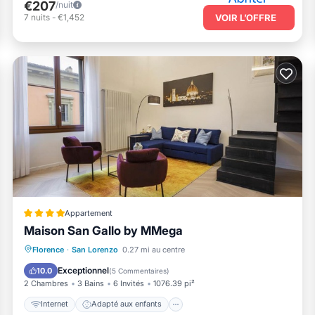
€207
/nuit
7
nuits
-
€1,452
VOIR L’OFFRE
Appartement
Maison San Gallo by MMega
Internet
Adapté aux enfants
Florence
·
San Lorenzo
0.27 mi au centre
Accessibilité
Sécurité/Sûreté
Exceptionnel
10.0
(
5 Commentaires
)
2 Chambres
3 Bains
6 Invités
1076.39 pi²
Internet
Adapté aux enfants