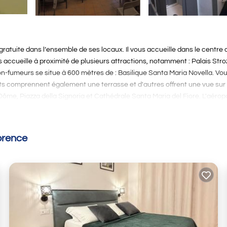
atuite dans l’ensemble de ses locaux. Il vous accueille dans le centre 
s accueille à proximité de plusieurs attractions, notamment : Palais Stroz
-fumeurs se situe à 600 mètres de : Basilique Santa Maria Novella. Vo
s comprennent également une terrasse et d'autres offrent une vue sur 
u Dôme, Piazza della Signoria et Cathédrale Santa Maria del Fiore. L'aéropo
orence
 has several amenities that would guarantee your comfort. These ameniti
ques, Foyer/Chauffage, and several others. This is a good star rated pro
Florence and needing a place to stay? Be it for work or for leisure, cons
son if you want to learn more about this MLFR place in Florence
. These
.com.
cilities that have been listed below. Please note that these details were