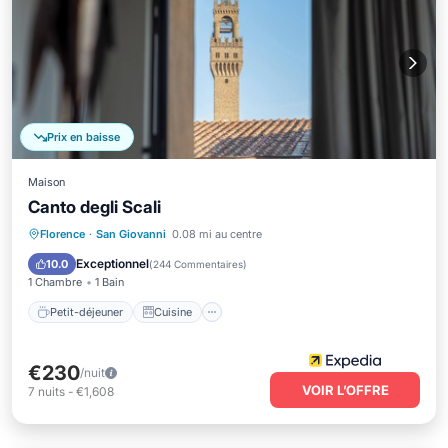
Prix en baisse
Maison
Canto degli Scali
Petit-déjeuner
Cuisine
Florence
·
San Giovanni
0.08 mi au centre
Climatisation
Internet
Exceptionnel
10.0
(
244 Commentaires
)
1 Chambre
1 Bain
Petit-déjeuner
Cuisine
€230
/nuit
VOIR L’OFFRE
7
nuits
-
€1,608