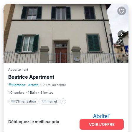
Appartement
Beatrice Apartment
Climatisation
Internet
Florence
·
Arcetri
0.31 mi au centre
Animaux acceptés
Adapté aux enfants
1 Chambre
1 Bain
3 Invités
Climatisation
Internet
Débloquez le meilleur prix
VOIR L’OFFRE