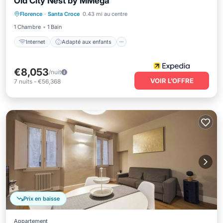
Old City Nest by MMega
Internet
Adapté aux enfants
Florence
·
Santa Croce
0.43 mi au centre
Blanchisserie
TV
1 Chambre
1 Bain
Internet
Adapté aux enfants
€8,053
/nuit
VOIR L’OFFRE
7
nuits
-
€56,368
Prix en baisse
Appartement