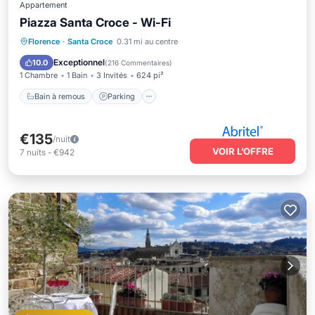
Appartement
Piazza Santa Croce - Wi-Fi
Bain à remous
Parking
Cuisine
Florence
·
Santa Croce
0.31 mi au centre
Climatisation
Exceptionnel
10.0
(
216 Commentaires
)
1 Chambre
1 Bain
3 Invités
624 pi²
Bain à remous
Parking
€135
/nuit
VOIR L’OFFRE
7
nuits
-
€942