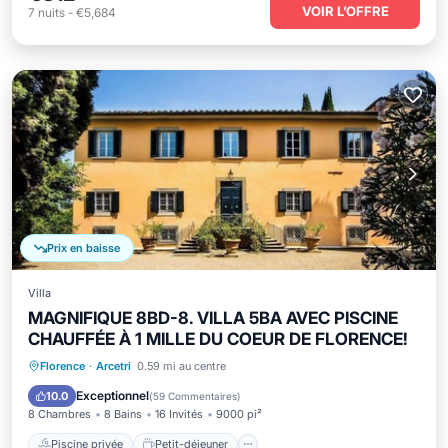
VOIR L’OFFRE
7
nuits
-
€5,684
Prix en baisse
Villa
MAGNIFIQUE 8BD-8. VILLA 5BA AVEC PISCINE
CHAUFFÉE À 1 MILLE DU COEUR DE FLORENCE!
Piscine privée
Petit-déjeuner
Florence
·
Arcetri
0.59 mi au centre
Parking
Piscine
Exceptionnel
10.0
(
59 Commentaires
)
8 Chambres
8 Bains
16 Invités
9000 pi²
Piscine privée
Petit-déjeuner