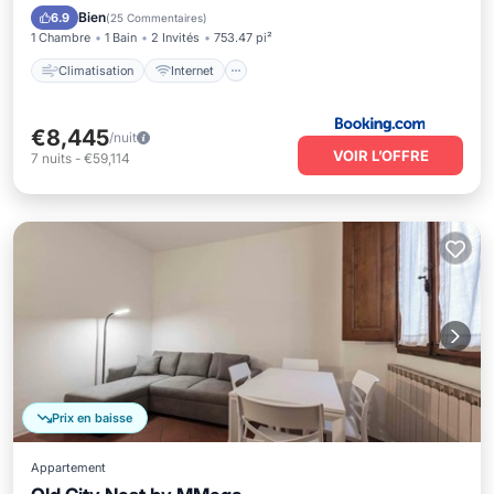
Adapté aux enfants
Sécurité/Sûreté
Bien
6.9
(
25 Commentaires
)
1 Chambre
1 Bain
2 Invités
753.47 pi²
Climatisation
Internet
€8,445
/nuit
VOIR L’OFFRE
7
nuits
-
€59,114
Prix en baisse
Appartement