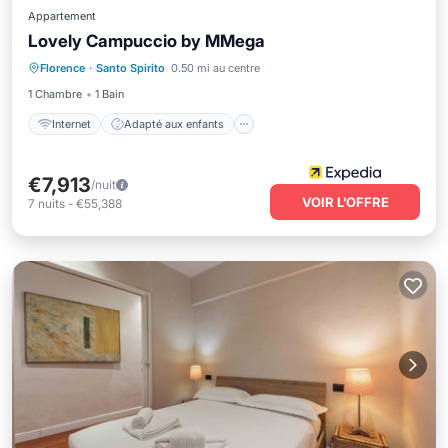
Appartement
Lovely Campuccio by MMega
Internet
Adapté aux enfants
Florence
·
Santo Spirito
0.50 mi au centre
Blanchisserie
Sécurité/Sûreté
1 Chambre
1 Bain
Internet
Adapté aux enfants
€7,913
/nuit
VOIR L’OFFRE
7
nuits
-
€55,388