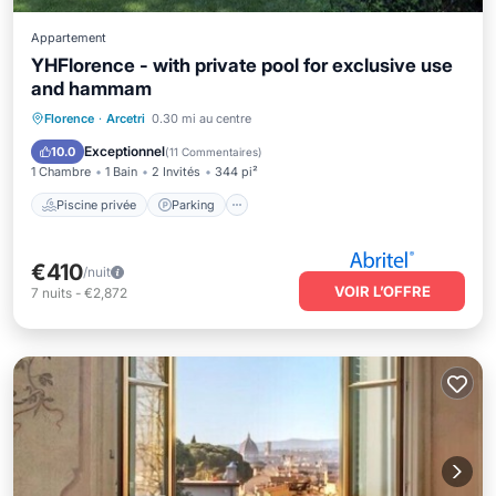
Appartement
YHFlorence - with private pool for exclusive use
and hammam
Piscine privée
Parking
Piscine
Florence
·
Arcetri
0.30 mi au centre
Spa
Exceptionnel
10.0
(
11 Commentaires
)
1 Chambre
1 Bain
2 Invités
344 pi²
Piscine privée
Parking
€410
/nuit
VOIR L’OFFRE
7
nuits
-
€2,872