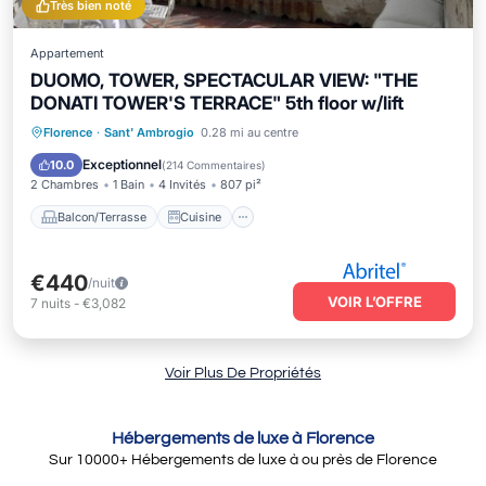
Très bien noté
Appartement
DUOMO, TOWER, SPECTACULAR VIEW: "THE
DONATI TOWER'S TERRACE" 5th floor w/lift
Balcon/Terrasse
Cuisine
Florence
·
Sant' Ambrogio
0.28 mi au centre
Climatisation
Internet
Exceptionnel
10.0
(
214 Commentaires
)
2 Chambres
1 Bain
4 Invités
807 pi²
Balcon/Terrasse
Cuisine
€440
/nuit
VOIR L’OFFRE
7
nuits
-
€3,082
Voir Plus De Propriétés
Hébergements de luxe à Florence
Sur
10000
+ Hébergements de luxe à ou près de Florence