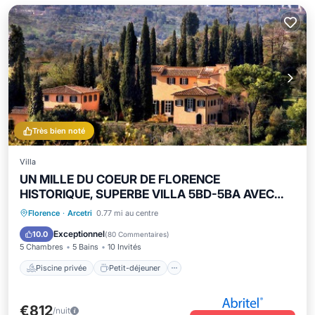
Très bien noté
Villa
UN MILLE DU COEUR DE FLORENCE
HISTORIQUE, SUPERBE VILLA 5BD-5BA AVEC
PISCINE CHAUFFÉE!
Piscine privée
Petit-déjeuner
Florence
·
Arcetri
0.77 mi au centre
Parking
Piscine
Exceptionnel
10.0
(
80 Commentaires
)
5 Chambres
5 Bains
10 Invités
Piscine privée
Petit-déjeuner
€812
/nuit