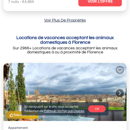
VOIR L’OFFRE
7
nuits
-
€4,884
Voir Plus De Propriétés
Locations de vacances acceptant les animaux
domestiques à Florence
Sur
2966
+ Locations de vacances acceptant les animaux
domestiques à ou à proximité de Florence
En naviguant sur le site, vous acceptez
OK
l'utilisation de
Politique relative aux cookies
.
Très bien noté
Appartement