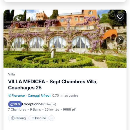
Villa
VILLA MEDICEA - Sept Chambres Villa,
Couchages 25
Parking
Piscine
Balcon/Terrasse
Florence
·
Careggi Rifredi
0.70 mi au centre
Climatisation
Exceptionnel
10.0
(
1 Revue
)
7 Chambres
9 Bains
25 Invités
9688 pi²
Parking
Piscine