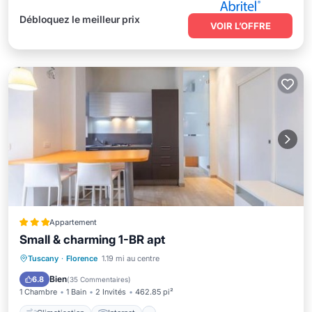
Débloquez le meilleur prix
VOIR L’OFFRE
Appartement
Small & charming 1-BR apt
Climatisation
Internet
Tuscany
·
Florence
1.19 mi au centre
Adapté aux enfants
Sécurité/Sûreté
Bien
6.8
(
35 Commentaires
)
1 Chambre
1 Bain
2 Invités
462.85 pi²