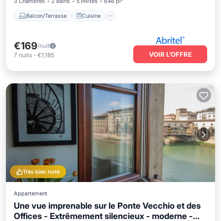
3 Chambres
2 Bains
5 Invités
646 pi²
Balcon/Terrasse
Cuisine
€169
/nuit
VOIR L’OFFRE
7
nuits
-
€1,185
Très bien noté
Appartement
Une vue imprenable sur le Ponte Vecchio et des
Offices - Extrêmement silencieux - moderne -