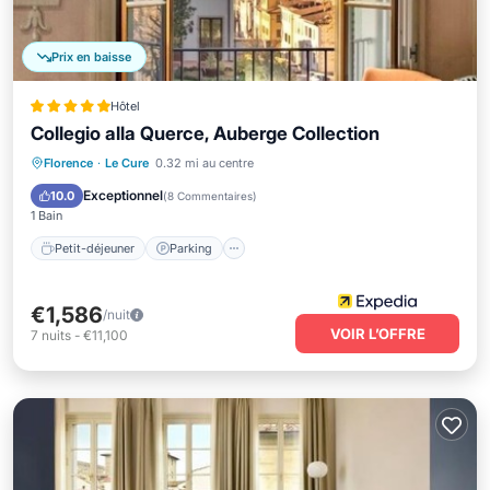
Prix en baisse
Hôtel
Collegio alla Querce, Auberge Collection
Petit-déjeuner
Parking
Piscine
Florence
·
Le Cure
0.32 mi au centre
Spa
Exceptionnel
10.0
(
8 Commentaires
)
1 Bain
Petit-déjeuner
Parking
€1,586
/nuit
VOIR L’OFFRE
7
nuits
-
€11,100