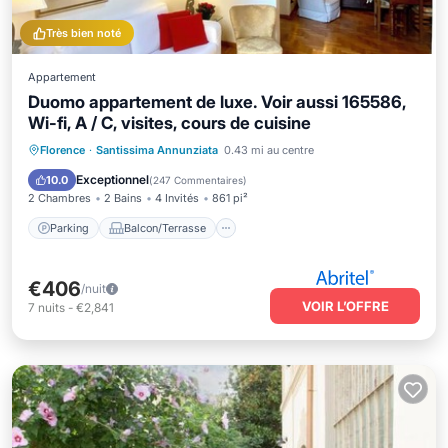
Très bien noté
Appartement
Duomo appartement de luxe. Voir aussi 165586,
Wi-fi, A / C, visites, cours de cuisine
Parking
Balcon/Terrasse
Cuisine
Florence
·
Santissima Annunziata
0.43 mi au centre
Climatisation
Exceptionnel
10.0
(
247 Commentaires
)
2 Chambres
2 Bains
4 Invités
861 pi²
Parking
Balcon/Terrasse
€406
/nuit
VOIR L’OFFRE
7
nuits
-
€2,841