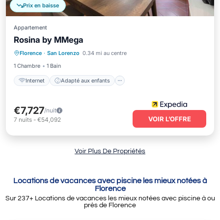
Prix en baisse
Appartement
Rosina by MMega
Internet
Adapté aux enfants
Florence
·
San Lorenzo
0.34 mi au centre
Blanchisserie
1 Chambre
1 Bain
Internet
Adapté aux enfants
€7,727
/nuit
VOIR L’OFFRE
7
nuits
-
€54,092
Voir Plus De Propriétés
Locations de vacances avec piscine les mieux notées à
Florence
Sur
237
+ Locations de vacances les mieux notées avec piscine à ou
près de Florence