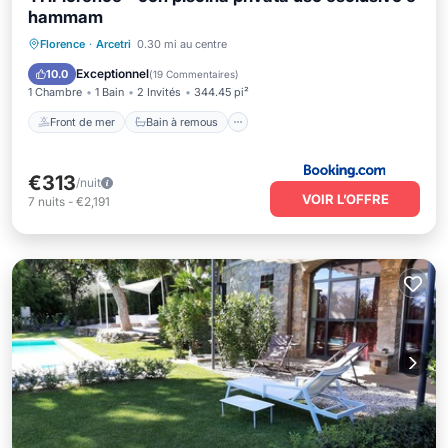
hammam
Front de mer
Bain à remous
Parking
Florence
·
Arcetri
0.30 mi au centre
Piscine
Exceptionnel
10.0
(
19 Commentaires
)
1 Chambre
1 Bain
2 Invités
344.45 pi²
Front de mer
Bain à remous
€313
/nuit
VOIR L’OFFRE
7
nuits
-
€2,191