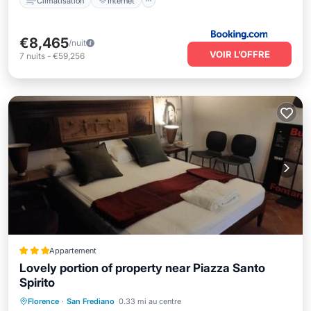
Climatisation
Internet
€8,465
/nuit
VOIR L’OFFRE
7
nuits
-
€59,256
Appartement
Lovely portion of property near Piazza Santo
Spirito
Climatisation
Internet
Florence
·
San Frediano
0.33 mi au centre