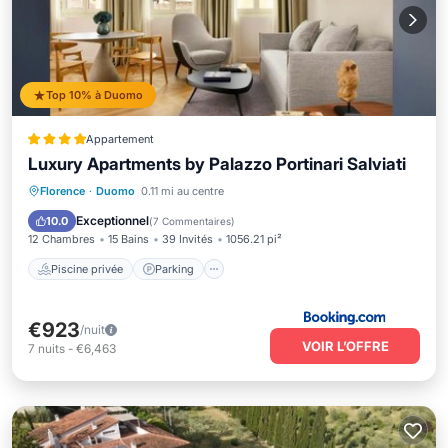
Top 10% à Duomo
Appartement
Luxury Apartments by Palazzo Portinari Salviati
Piscine privée
Parking
Piscine
Florence
·
Duomo
0.11 mi au centre
Spa
Exceptionnel
10.0
(
7 Commentaires
)
12 Chambres
15 Bains
39 Invités
1056.21 pi²
Piscine privée
Parking
€923
/nuit
VOIR L’OFFRE
7
nuits
-
€6,463