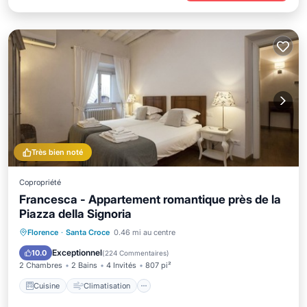
Très bien noté
Copropriété
Francesca - Appartement romantique près de la
Piazza della Signoria
Cuisine
Climatisation
Internet
Florence
·
Santa Croce
0.46 mi au centre
Adapté aux enfants
Exceptionnel
10.0
(
224 Commentaires
)
2 Chambres
2 Bains
4 Invités
807 pi²
Cuisine
Climatisation