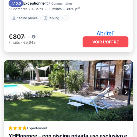
Balcon/Terrasse
Exceptionnel
10.0
(
27 Commentaires
)
5 Chambres
4 Bains
12 Invités
3929 pi²
Piscine privée
Parking
€807
/nuit
VOIR L’OFFRE
7
nuits
-
€5,648
Appartement
YHFlorence - con piscina privata uso esclusivo e