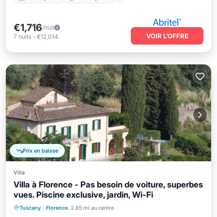
€1,716
/nuit
VOIR L’OFFRE
7
nuits
-
€12,014
Prix en baisse
Villa
Villa à Florence - Pas besoin de voiture, superbes
vues. Piscine exclusive, jardin, Wi-Fi
Piscine privée
Parking
Piscine
Tuscany
·
Florence
2.85 mi au centre