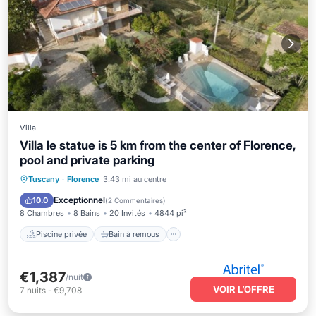
Villa
Villa le statue is 5 km from the center of Florence,
pool and private parking
Piscine privée
Bain à remous
Tuscany
·
Florence
3.43 mi au centre
Parking
Piscine
Exceptionnel
10.0
(
2 Commentaires
)
8 Chambres
8 Bains
20 Invités
4844 pi²
Piscine privée
Bain à remous
€1,387
/nuit
VOIR L’OFFRE
7
nuits
-
€9,708