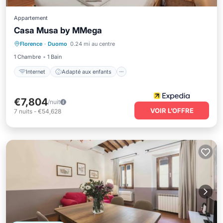
Appartement
Casa Musa by MMega
Internet
Adapté aux enfants
Florence
·
Duomo
0.24 mi au centre
Blanchisserie
Sécurité/Sûreté
1 Chambre
1 Bain
Internet
Adapté aux enfants
€7,804
/nuit
VOIR L’OFFRE
7
nuits
-
€54,628