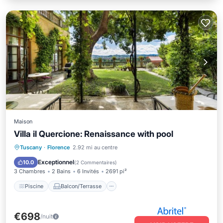
Maison
Villa il Quercione: Renaissance with pool
Piscine
Balcon/Terrasse
Tuscany
·
Florence
2.92 mi au centre
Climatisation
Internet
Exceptionnel
10.0
(
2 Commentaires
)
3 Chambres
2 Bains
6 Invités
2691 pi²
Piscine
Balcon/Terrasse
€698
/nuit