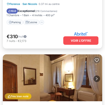
WiFi
Parking
Cuisine
Climatisation
Florence
·
San Niccolo
0.37 mi au centre
Internet
Exceptionnel
10.0
(
216 Commentaires
)
1 Chambre
1 Bain
4 Invités
400 pi²
Parking
Cuisine
€310
/nuit
VOIR L’OFFRE
7
nuits
-
€2,173
Très bien noté