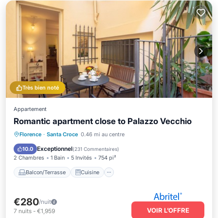
Très bien noté
Appartement
Romantic apartment close to Palazzo Vecchio
Balcon/Terrasse
Cuisine
Florence
·
Santa Croce
0.46 mi au centre
Climatisation
Internet
Exceptionnel
10.0
(
231 Commentaires
)
2 Chambres
1 Bain
5 Invités
754 pi²
Balcon/Terrasse
Cuisine
€280
/nuit
VOIR L’OFFRE
7
nuits
-
€1,959