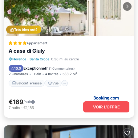
Très bien noté
Appartement
A casa di Giuly
Balcon/Terrasse
Vue
Climatisation
Florence
·
Santa Croce
0.36 mi au centre
Internet
Exceptionnel
10.0
(
131 Commentaires
)
2 Chambres
1 Bain
4 Invités
538.2 pi²
Balcon/Terrasse
Vue
€169
/nuit
VOIR L’OFFRE
7
nuits
-
€1,185