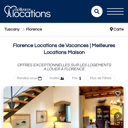
Tuscany
Florence
Carte
Florence Locations de Vacances | Meilleures
Locations Maison
OFFRES EXCEPTIONNELLES SUR LES LOGEMENTS
À LOUER À FLORENCE
Rendez-vous
Invités
Prix
Plus de Filtres