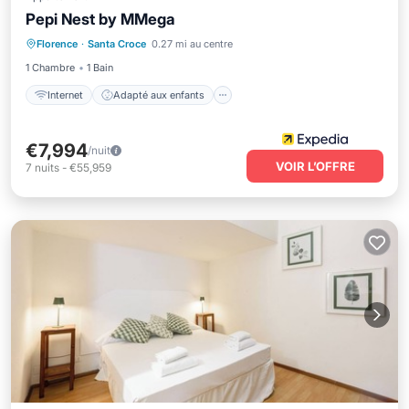
Pepi Nest by MMega
Internet
Adapté aux enfants
Florence
·
Santa Croce
0.27 mi au centre
Blanchisserie
TV
1 Chambre
1 Bain
Internet
Adapté aux enfants
€7,994
/nuit
VOIR L’OFFRE
7
nuits
-
€55,959