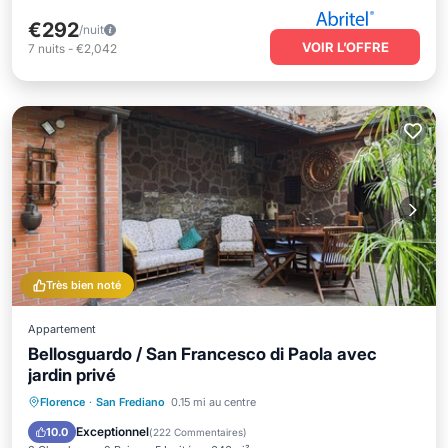
€292
/nuit
VOIR L’OFFRE
7
nuits
-
€2,042
Très bien noté
Appartement
Bellosguardo / San Francesco di Paola avec
jardin privé
Balcon/Terrasse
Cuisine
Florence
·
San Frediano
0.15 mi au centre
Climatisation
Internet
Exceptionnel
10.0
(
222 Commentaires
)