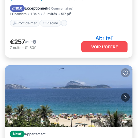
Vue sur l’océan
Balcon/Terrasse
Exceptionnel
10.0
(
6 Commentaires
)
1 Chambre
1 Bain
3 Invités
517 pi²
Front de mer
Piscine
€257
/nuit
VOIR L’OFFRE
7
nuits
-
€1,800
Neuf
Appartement