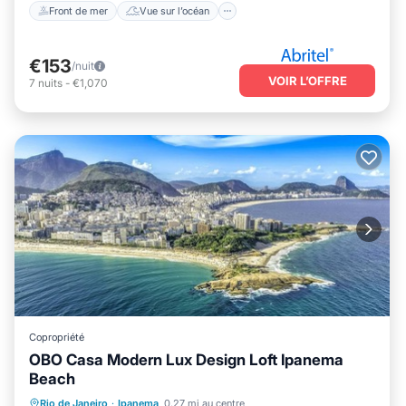
Front de mer
Vue sur l’océan
€153
/nuit
VOIR L’OFFRE
7
nuits
-
€1,070
Copropriété
OBO Casa Modern Lux Design Loft Ipanema
Beach
Front de mer
Piscine
Rio de Janeiro
·
Ipanema
0.27 mi au centre