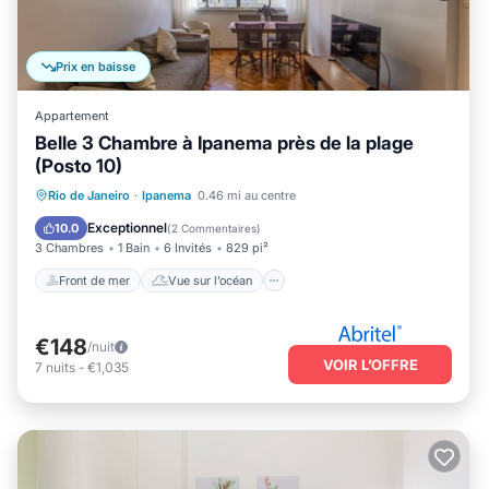
Prix en baisse
Appartement
Belle 3 Chambre à Ipanema près de la plage
(Posto 10)
Front de mer
Vue sur l’océan
Vue
Rio de Janeiro
·
Ipanema
0.46 mi au centre
Animaux acceptés
Exceptionnel
10.0
(
2 Commentaires
)
3 Chambres
1 Bain
6 Invités
829 pi²
Front de mer
Vue sur l’océan
€148
/nuit
VOIR L’OFFRE
7
nuits
-
€1,035