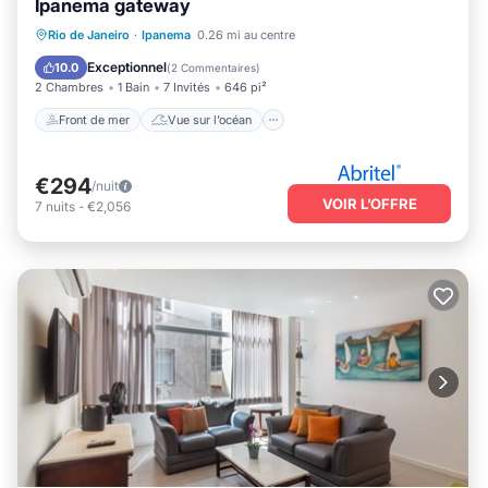
Ipanema gateway
Front de mer
Vue sur l’océan
Vue
Rio de Janeiro
·
Ipanema
0.26 mi au centre
Petit-déjeuner
Exceptionnel
10.0
(
2 Commentaires
)
2 Chambres
1 Bain
7 Invités
646 pi²
Front de mer
Vue sur l’océan
€294
/nuit
VOIR L’OFFRE
7
nuits
-
€2,056