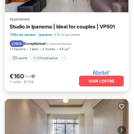
Appartement
Studio in Ipanema | Ideal for couples | VP501
Cuisine
Climatisation
Internet
Rio de Janeiro
·
Ipanema
0.10 mi au centre
Adapté aux enfants
Exceptionnel
10.0
(
2 Commentaires
)
1 Chambre
1 Bain
2 Invités
431 pi²
Cuisine
Climatisation
€160
/nuit
VOIR L’OFFRE
7
nuits
-
€1,119