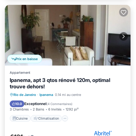
Prix en baisse
Appartement
Ipanema, apt 3 qtos rénové 120m, optimal
trouve dehors!
Cuisine
Climatisation
Internet
Rio de Janeiro
·
Ipanema
0.14 mi au centre
Adapté aux enfants
Exceptionnel
10.0
(
4 Commentaires
)
3 Chambres
2 Bains
6 Invités
1292 pi²
Cuisine
Climatisation