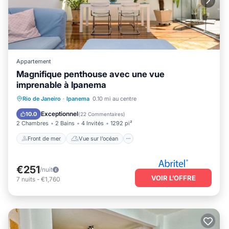
Appartement
Magnifique penthouse avec une vue
imprenable à Ipanema
Front de mer
Vue sur l’océan
Rio de Janeiro
·
Ipanema
0.10 mi au centre
Balcon/Terrasse
Vue
Exceptionnel
10.0
(
22 Commentaires
)
2 Chambres
2 Bains
4 Invités
1292 pi²
Front de mer
Vue sur l’océan
€251
/nuit
VOIR L’OFFRE
7
nuits
-
€1,760