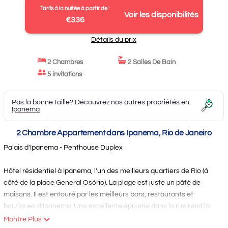
Tarifs à la nuitée à partir de :
Voir les disponibilités
€336
Détails du prix
2 Chambres
2 Salles De Bain
5 invitations
Pas la bonne taille? Découvrez nos autres propriétés en
Ipanema
2 Chambre Appartement dans Ipanema, Rio de Janeiro
Palais d'Ipanema - Penthouse Duplex
Hôtel résidentiel à Ipanema, l'un des meilleurs quartiers de Rio (à
côté de la place General Osório). La plage est juste un pâté de
maisons. Il est entouré par les meilleurs bars, restaurants et
boutiques d'Ipanema. Une excellente épicerie dans la rue rend la
préparation des repas très facile. Le bus à la station de métro de
Montre Plus