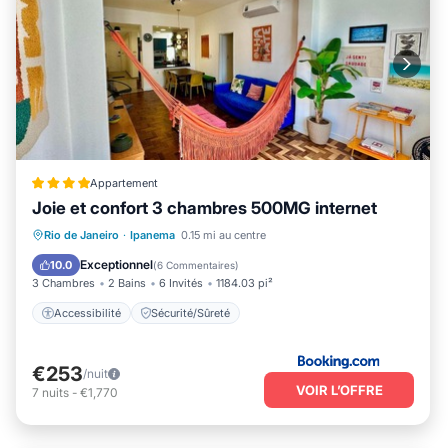
Appartement
Joie et confort 3 chambres 500MG internet
Rio de Janeiro
·
Ipanema
0.15 mi au centre
Accessibilité
Sécurité/Sûreté
Exceptionnel
10.0
(
6 Commentaires
)
3 Chambres
2 Bains
6 Invités
1184.03 pi²
Accessibilité
Sécurité/Sûreté
€253
/nuit
VOIR L’OFFRE
7
nuits
-
€1,770