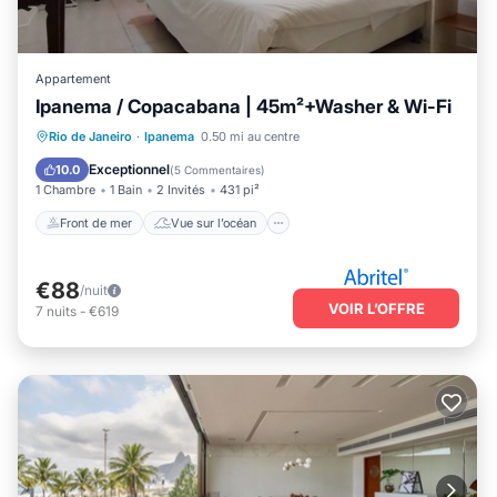
Appartement
Ipanema / Copacabana | 45m²+Washer & Wi-Fi
Front de mer
Vue sur l’océan
Vue
Rio de Janeiro
·
Ipanema
0.50 mi au centre
Cuisine
Exceptionnel
10.0
(
5 Commentaires
)
1 Chambre
1 Bain
2 Invités
431 pi²
Front de mer
Vue sur l’océan
€88
/nuit
VOIR L’OFFRE
7
nuits
-
€619