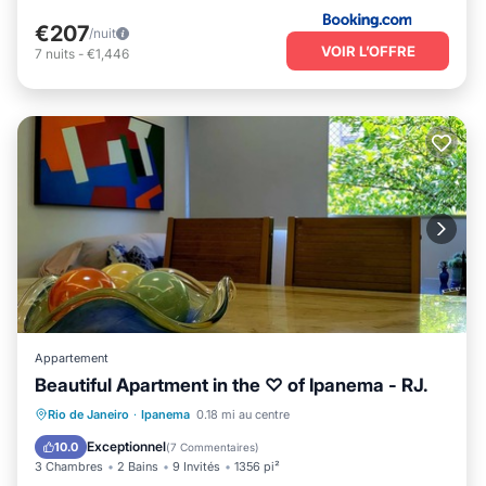
€207
/nuit
VOIR L’OFFRE
7
nuits
-
€1,446
Appartement
Beautiful Apartment in the ♡ of Ipanema - RJ.
Front de mer
Vue sur l’océan
Vue
Rio de Janeiro
·
Ipanema
0.18 mi au centre
Cuisine
Exceptionnel
10.0
(
7 Commentaires
)
3 Chambres
2 Bains
9 Invités
1356 pi²