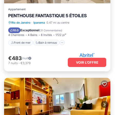
Appartement
PENTHOUSE FANTASTIQUE 5 ÉTOILES
Front de mer
Bain à remous
Rio de Janeiro
·
Ipanema
0.47 mi au centre
Vue sur l’océan
Balcon/Terrasse
Exceptionnel
10.0
(
31 Commentaires
)
4 Chambres
4 Bains
8 Invités
1722 pi²
Front de mer
Bain à remous
€483
/nuit
VOIR L’OFFRE
7
nuits
-
€3,379