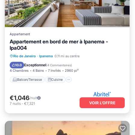
Appartement
Appartement en bord de mer à Ipanema -
Ipa004
Balcon/Terrasse
Cuisine
Rio de Janeiro
·
Ipanema
0.11 mi au centre
Climatisation
Internet
Exceptionnel
10.0
(
4 Commentaires
)
4 Chambres
4 Bains
7 Invités
2960 pi²
Balcon/Terrasse
Cuisine
€1,046
/nuit
VOIR L’OFFRE
7
nuits
-
€7,321