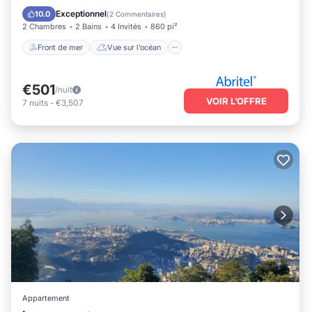
Balcon/Terrasse
Vue
Exceptionnel
10.0
(
2 Commentaires
)
2 Chambres
2 Bains
4 Invités
860 pi²
Front de mer
Vue sur l’océan
€501
/nuit
VOIR L’OFFRE
7
nuits
-
€3,507
Appartement