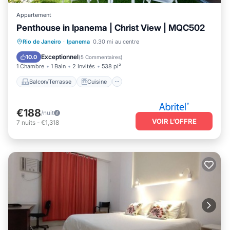
Appartement
Penthouse in Ipanema | Christ View | MQC502
Balcon/Terrasse
Cuisine
Rio de Janeiro
·
Ipanema
0.30 mi au centre
Climatisation
Internet
Exceptionnel
10.0
(
5 Commentaires
)
1 Chambre
1 Bain
2 Invités
538 pi²
Balcon/Terrasse
Cuisine
€188
/nuit
VOIR L’OFFRE
7
nuits
-
€1,318