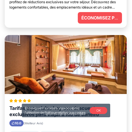
profitez de réductions exclusives sur votre séjour. Découvrez des
logements confortables, des emplacements idéaux et un cadre
parfait pour vous détendre.
ÉCONOMISEZ PLUS
Tarifas especiales hoy con descuentos
En naviguant sur le site, vous acceptez
OK
l'utilisation de
Politique relative aux cookies
.
exclusivos para viajar a Rio de Janeiro
10.0
(Meilleur Avis)