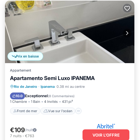
Prix en baisse
Appartement
Apartamento Semi Luxo IPANEMA
Front de mer
Vue sur l’océan
Vue
Rio de Janeiro
·
Ipanema
0.38 mi au centre
Cuisine
Exceptionnel
10.0
(
8 Commentaires
)
1 Chambre
1 Bain
4 Invités
431 pi²
Front de mer
Vue sur l’océan
€109
/nuit
VOIR L’OFFRE
7
nuits
-
€763