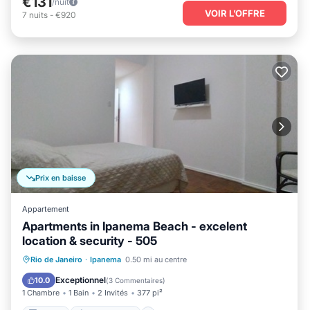
€131
/nuit
VOIR L’OFFRE
7
nuits
-
€920
Prix en baisse
Appartement
Apartments in Ipanema Beach - excelent
location & security - 505
Cuisine
Climatisation
Internet
Rio de Janeiro
·
Ipanema
0.50 mi au centre
Accessible aux fauteuils roulants
Exceptionnel
10.0
(
3 Commentaires
)
1 Chambre
1 Bain
2 Invités
377 pi²