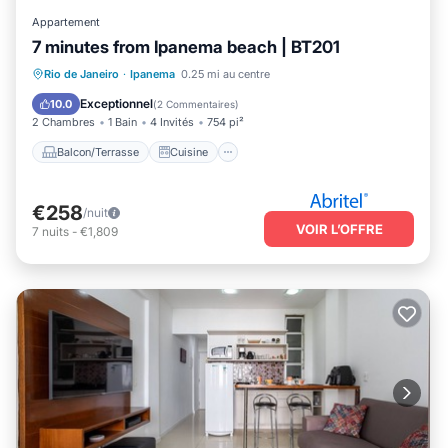
Appartement
7 minutes from Ipanema beach | BT201
Balcon/Terrasse
Cuisine
Rio de Janeiro
·
Ipanema
0.25 mi au centre
Climatisation
Internet
Exceptionnel
10.0
(
2 Commentaires
)
2 Chambres
1 Bain
4 Invités
754 pi²
Balcon/Terrasse
Cuisine
€258
/nuit
VOIR L’OFFRE
7
nuits
-
€1,809