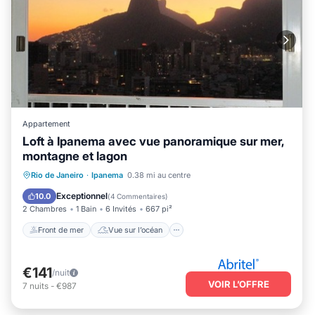
Appartement
Loft à Ipanema avec vue panoramique sur mer,
montagne et lagon
Front de mer
Vue sur l’océan
Vue
Rio de Janeiro
·
Ipanema
0.38 mi au centre
Cuisine
Exceptionnel
10.0
(
4 Commentaires
)
2 Chambres
1 Bain
6 Invités
667 pi²
Front de mer
Vue sur l’océan
€141
/nuit
VOIR L’OFFRE
7
nuits
-
€987