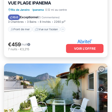
VUE PLAGE IPANEMA
Front de mer
Vue sur l’océan
Rio de Janeiro
·
Ipanema
0.12 mi au centre
Balcon/Terrasse
Vue
Exceptionnel
10.0
(
5 Commentaires
)
3 Chambres
3 Bains
8 Invités
2260 pi²
Front de mer
Vue sur l’océan
€459
/nuit
VOIR L’OFFRE
7
nuits
-
€3,215