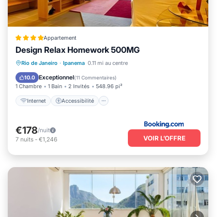
Appartement
Design Relax Homework 500MG
Internet
Accessibilité
Rio de Janeiro
·
Ipanema
0.11 mi au centre
Sécurité/Sûreté
Exceptionnel
10.0
(
11 Commentaires
)
1 Chambre
1 Bain
2 Invités
548.96 pi²
Internet
Accessibilité
€178
/nuit
VOIR L’OFFRE
7
nuits
-
€1,246