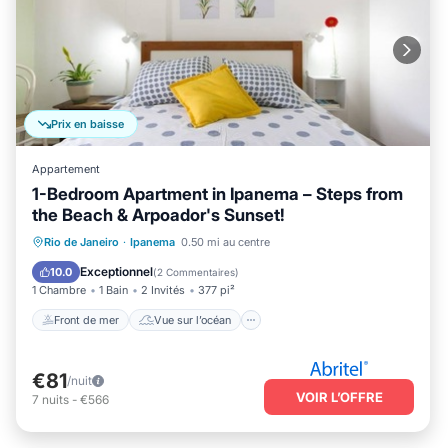
Prix en baisse
Appartement
1-Bedroom Apartment in Ipanema – Steps from
the Beach & Arpoador's Sunset!
Front de mer
Vue sur l’océan
Vue
Rio de Janeiro
·
Ipanema
0.50 mi au centre
Cuisine
Exceptionnel
10.0
(
2 Commentaires
)
1 Chambre
1 Bain
2 Invités
377 pi²
Front de mer
Vue sur l’océan
€81
/nuit
VOIR L’OFFRE
7
nuits
-
€566