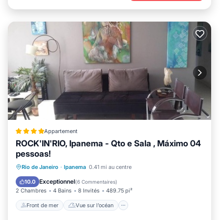
Appartement
ROCK'IN'RIO, Ipanema - Qto e Sala , Máximo 04
pessoas!
Front de mer
Vue sur l’océan
Vue
Rio de Janeiro
·
Ipanema
0.41 mi au centre
Petit-déjeuner
Exceptionnel
10.0
(
6 Commentaires
)
2 Chambres
4 Bains
8 Invités
489.75 pi²
Front de mer
Vue sur l’océan