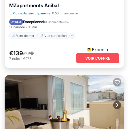
MZapartments Anibal
Front de mer
Vue sur l’océan
Vue
Rio de Janeiro
·
Ipanema
0.50 mi au centre
Cuisine
Exceptionnel
10.0
(
3 Commentaires
)
1 Chambre
1 Bain
Front de mer
Vue sur l’océan
€139
/nuit
VOIR L’OFFRE
7
nuits
-
€973