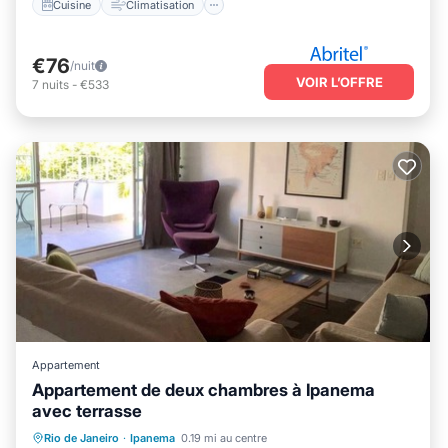
Cuisine
Climatisation
€76
/nuit
VOIR L’OFFRE
7
nuits
-
€533
Appartement
Appartement de deux chambres à Ipanema
avec terrasse
Front de mer
Vue sur l’océan
Rio de Janeiro
·
Ipanema
0.19 mi au centre