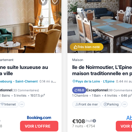
Très bien noté
artement
Maison
une suite luxueuse au
Ile de Noirmoutier, L'Epine
a ville
maison traditionnelle en p
Internet
 acceptés
Front de mer
Parking
hebourg - Saint-Clement
0.14 mi au centre
Pays de la Loire
·
L'Epine
0.44 mi au
aux enfants
Vue sur l’océan
Balcon/Te
tionnel
Exceptionnel
10.0
(
33 Commentaires
)
(
99 Commentair
2 Bains
5 Invités
1937.5 pi²
1 Chambre
1 Bain
4 Invités
646 pi
Internet
Front de mer
Parking
€108
/nuit
VOIR L’OFFRE
28
7
nuits
-
€754
VOIR 