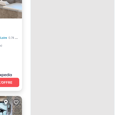
Loire
0.74 mi au centre
s
)
L’OFFRE