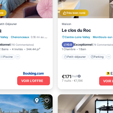
oté
Très bien noté
Petit-Déjeuner
Maison
q
Le clos du Roc
Piscine
Petit-déjeuner
Parking
 Valley
·
Chenonceaux
0.16 mi au centre
Centre-Loire Valley
·
Montlouis-sur-
Terrasse
Internet
Balcon/Terrasse
Cuisine
tionnel
Exceptionnel
10.0
(
110 Commentaires
)
(
74 Commentaire
2 Bains
4 Invités
344.44 pi²
1 Chambre
1 Bain
Piscine
Petit-déjeuner
Parking
€171
/nuit
VOIR L’OFFRE
7
nuits
-
€1,194
VOIR 