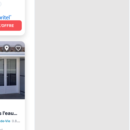
L’OFFRE
l'eau...
-de-Vie
0.87 mi au centre
rrasse
es
)