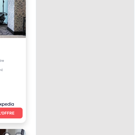
tre
es
)
L’OFFRE