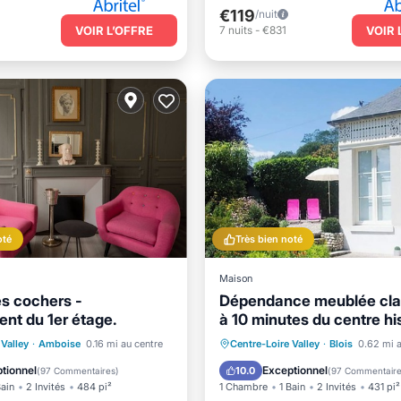
€119
/nuit
VOIR L’OFFRE
7
nuits
-
€831
VOIR 
oté
Très bien noté
Maison
s cochers -
Dépendance meublée cla
nt du 1er étage.
à 10 minutes du centre hi
climatisée
Cuisine
Internet
Parking
Balcon/Terrasse
 Valley
·
Amboise
0.16 mi au centre
Centre-Loire Valley
·
Blois
0.62 mi a
aux enfants
Cuisine
Climatisation
tionnel
Exceptionnel
10.0
(
97 Commentaires
)
(
97 Commentair
Bain
2 Invités
484 pi²
1 Chambre
1 Bain
2 Invités
431 pi²