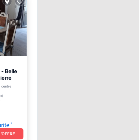
 - Belle
ierre
 centre
rrasse
es
)
²
L’OFFRE