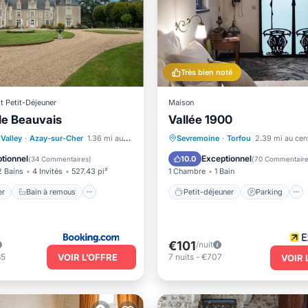
Très bien noté
Et Petit-Déjeuner
Maison
de Beauvais
Vallée 1900
e mer
Bain à remous
Station de recharge pour véhicules électriques
Petit-déjeuner
Parking
 Valley
·
Azay-sur-Cher
1.36 mi au centre
Sevremoine
·
Torfou
2.39 mi au cen
Balcon/Terrasse
Cuisine
tionnel
Exceptionnel
10.0
(
34 Commentaires
)
(
70 Commentair
2 Bains
4 Invités
527.43 pi²
1 Chambre
1 Bain
er
Bain à remous
Petit-déjeuner
Parking
€101
/nuit
VOIR L’OFFRE
65
7
nuits
-
€707
VOIR 