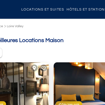
LOCATIONS ET SUITES
HÔTELS ET STATIO
ce
Loire Valley
illeures Locations Maison
oté
Très bien noté