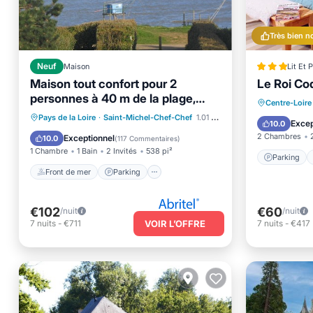
Très bien n
Neuf
Maison
Lit Et 
Maison tout confort pour 2
Le Roi Co
personnes à 40 m de la plage,
Parking
Centre-Loire
chambre avec Vue MER
Front de mer
Parking
Pays de la Loire
·
Saint-Michel-Chef-Chef
1.01 mi au centre
Balcon/
Excep
10.0
Vue sur l’océan
Balcon/Terrasse
2 Chambres
Exceptionnel
10.0
(
117 Commentaires
)
1 Chambre
1 Bain
2 Invités
538 pi²
Parking
Front de mer
Parking
€102
€60
/nuit
/nuit
7
nuits
-
€711
VOIR L’OFFRE
7
nuits
-
€417