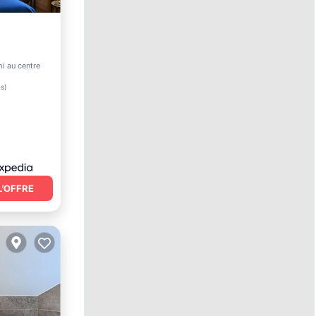
mi au centre
es
)
L’OFFRE