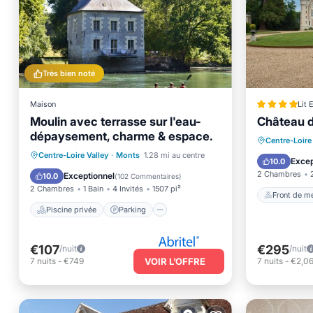
Très bien noté
Maison
Lit 
Moulin avec terrasse sur l'eau-
Château 
Front d
dépaysement, charme & espace.
Centre-Loire
Piscine privée
Parking
Centre-Loire Valley
·
Monts
1.28 mi au centre
Parking
Excep
10.0
Piscine
Balcon/Terrasse
2 Chambres
Exceptionnel
10.0
(
102 Commentaires
)
2 Chambres
1 Bain
4 Invités
1507 pi²
Front de m
Piscine privée
Parking
€107
€295
/nuit
/nuit
7
nuits
-
€749
VOIR L’OFFRE
7
nuits
-
€2,0