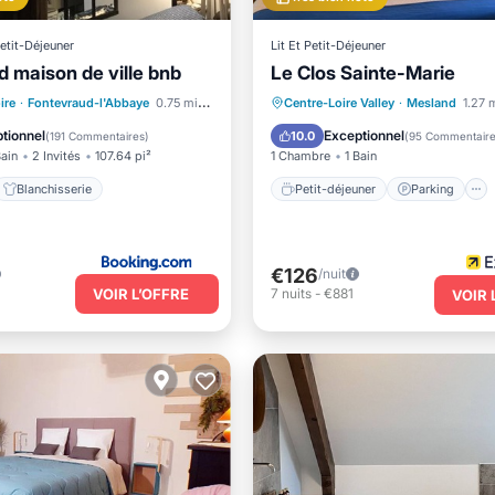
Petit-Déjeuner
Lit Et Petit-Déjeuner
d maison de ville bnb
Le Clos Sainte-Marie
Petit-déjeuner
Parking
ire
·
Fontevraud-l'Abbaye
0.75 mi au centre
Centre-Loire Valley
·
Mesland
1.27 
nternet
Blanchisserie
Piscine
Balcon/Terrasse
tionnel
Exceptionnel
10.0
(
191 Commentaires
)
(
95 Commentair
Bain
2 Invités
107.64 pi²
1 Chambre
1 Bain
Blanchisserie
Petit-déjeuner
Parking
€126
/nuit
VOIR L’OFFRE
7
nuits
-
€881
VOIR 