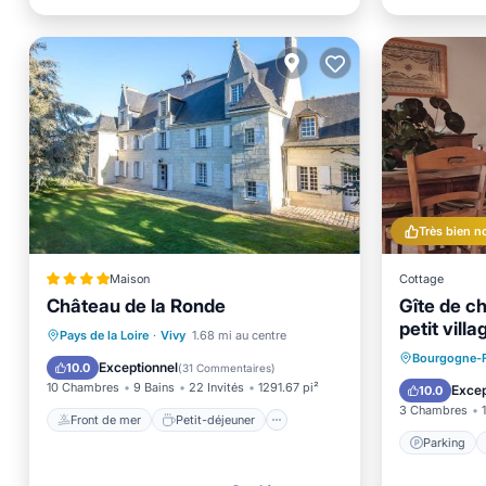
Très bien n
Maison
Cottage
Château de la Ronde
Gîte de c
petit vill
Front de mer
Petit-déjeuner
Pays de la Loire
·
Vivy
1.68 mi au centre
Bourgogn
Parking
Bourgogne-
Parking
Piscine
Exceptionnel
10.0
(
31 Commentaires
)
Balcon/
10 Chambres
9 Bains
22 Invités
1291.67 pi²
Excep
10.0
3 Chambres
Front de mer
Petit-déjeuner
Parking