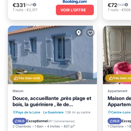
€331
€72
/nuit
/nuit
VOIR L’OFFRE
7
nuits
-
€2,317
7
nuits
-
€506
Très bien noté
Très bien n
Maison
Appartement
Douce, accueillante ,près plage et
Maison de
bois, la guériniere , ile de
Apparteme
noirmoutier
Front de mer
Parking
Parking
Pays de la Loire
·
La Gueriniere
1.56 mi au centre
Centre-Loire
Vue sur l’océan
Balcon/Terrasse
Adapté 
Exceptionnel
Excep
10.0
10.0
(
97 Commentaires
)
2 Chambres
1 Bain
4 Invités
807 pi²
1 Chambre
1 