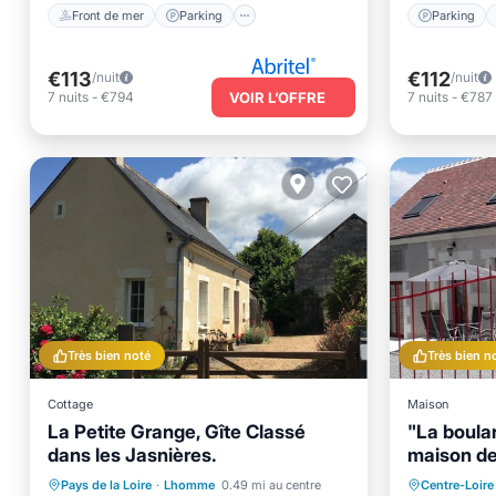
Front de mer
Parking
Parking
€113
€112
/nuit
/nuit
7
nuits
-
€794
VOIR L’OFFRE
7
nuits
-
€787
Très bien noté
Très bien n
Cottage
Maison
La Petite Grange, Gîte Classé
"La boula
dans les Jasnières.
maison de
four à pa
Parking
Vue sur l’océan
Front d
Pays de la Loire
·
Lhomme
0.49 mi au centre
Centre-Loire