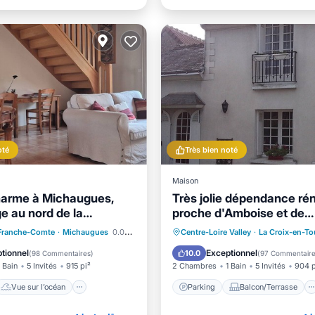
oté
Très bien noté
Maison
harme à Michaugues,
Très jolie dépendance ré
age au nord de la
proche d'Amboise et de
e
Chenonceaux
Vue sur l’océan
Parking
Balcon/Terrasse
Franche-Comte
·
Michaugues
0.06 mi au centre
Centre-Loire Valley
·
La Croix-en-To
Terrasse
Vue
Cuisine
Internet
tionnel
Exceptionnel
10.0
(
98 Commentaires
)
(
97 Commentair
1 Bain
5 Invités
915 pi²
2 Chambres
1 Bain
5 Invités
904 p
Vue sur l’océan
Parking
Balcon/Terrasse