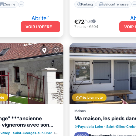
Cuisine
Parking
Balcon/Terrasse
€72
/nuit
VOIR L’OFFRE
7
nuits
-
€504
VOIR 
oté
Très bien noté
Maison
nge" ***ancienne
Ma maison, les pieds dans 
 vignerons avec son
Front de mer
Parking
Pays de la Loire
·
Saint-Gilles-Croix
in(cour fermée)
e mer
Parking
 Valley
·
Saint-Georges-sur-Cher
1.00 mi au centre
Vue sur l’océan
Balcon/Te
Exceptionnel
10.0
(
89 Commentair