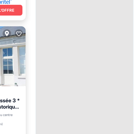
L’OFFRE
ssée 3 *
storique
u centre
es
)