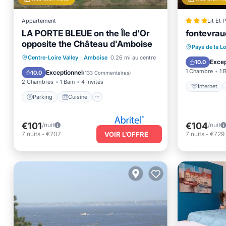
Appartement
Lit Et 
LA PORTE BLEUE on the Île d'Or
fontevrau
opposite the Château d'Amboise
Pays de la Lo
Parking
Cuisine
Centre-Loire Valley
·
Amboise
0.26 mi au centre
I
Excep
10.0
Climatisation
Internet
1 Chambre
1 
Exceptionnel
10.0
(
133 Commentaires
)
2 Chambres
1 Bain
4 Invités
Internet
Parking
Cuisine
€101
€104
/nuit
/nuit
7
nuits
-
€707
VOIR L’OFFRE
7
nuits
-
€729