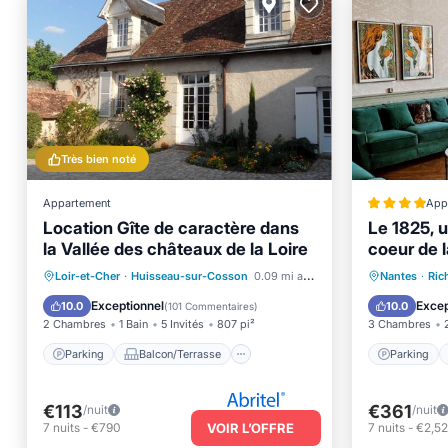
Très bien noté
Appartement
App
Location Gîte de caractère dans
Le 1825, 
la Vallée des châteaux de la Loire
coeur de l
Parking
Parking
Balcon/Terrasse
Animaux
Loir-et-Cher
·
Huisseau-sur-Cosson
0.09 mi au centre
Nantes
·
Ric
Cuisine
Climatisation
Adapté 
Exceptionnel
Excep
10.0
10.0
(
101 Commentaires
)
2 Chambres
1 Bain
5 Invités
807 pi²
3 Chambres
Parking
Balcon/Terrasse
Parking
€113
€361
/nuit
/nuit
7
nuits
-
€790
VOIR L’OFFRE
7
nuits
-
€2,5