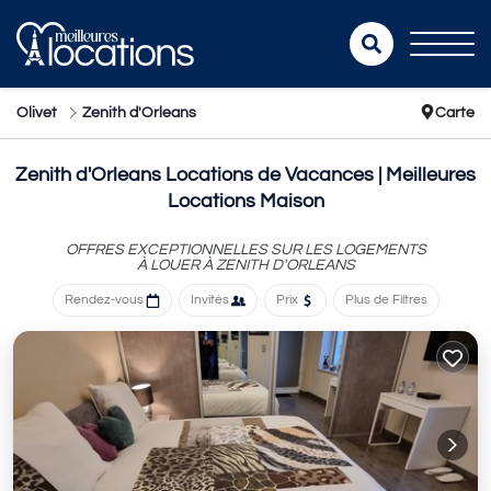
Olivet
Zenith d'Orleans
Carte
Zenith d'Orleans Locations de Vacances | Meilleures
Locations Maison
OFFRES EXCEPTIONNELLES SUR LES LOGEMENTS
À LOUER À ZENITH D'ORLEANS
Rendez-vous
Invités
Prix
Plus de Filtres