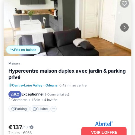
Prix en baisse
Maison
Hypercentre maison duplex avec jardin & parking
privé
Parking
Cuisine
Internet
Centre-Loire Valley
·
Orleans
0.42 mi au centre
Adapté aux enfants
Exceptionnel
9.2
(
9 Commentaires
)
2 Chambres
1 Bain
4 Invités
Parking
Cuisine
€137
/nuit
VOIR L’OFFRE
7
nuits
-
€956