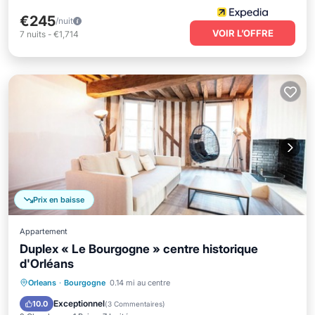
€245
/nuit
VOIR L’OFFRE
7
nuits
-
€1,714
Prix en baisse
Appartement
Duplex « Le Bourgogne » centre historique
d'Orléans
Cuisine
Internet
Animaux acceptés
Orleans
·
Bourgogne
0.14 mi au centre
Adapté aux enfants
Exceptionnel
10.0
(
3 Commentaires
)