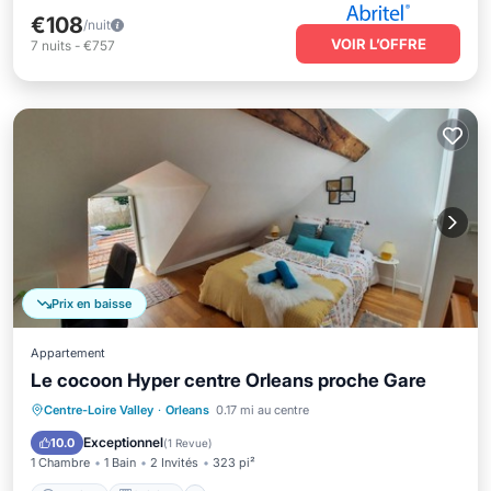
€108
/nuit
VOIR L’OFFRE
7
nuits
-
€757
Prix en baisse
Appartement
Le cocoon Hyper centre Orleans proche Gare
Parking
Cuisine
Internet
Centre-Loire Valley
·
Orleans
0.17 mi au centre
Blanchisserie
Exceptionnel
10.0
(
1 Revue
)
1 Chambre
1 Bain
2 Invités
323 pi²