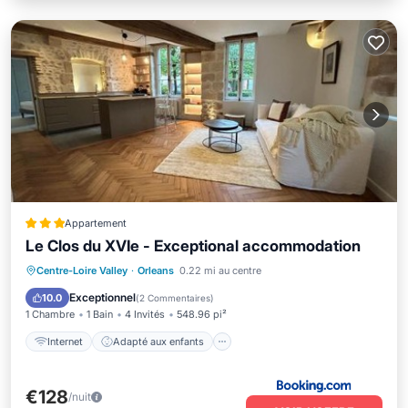
Appartement
Le Clos du XVIe - Exceptional accommodation
Internet
Adapté aux enfants
Centre-Loire Valley
·
Orleans
0.22 mi au centre
Sécurité/Sûreté
Services aux clients
Exceptionnel
10.0
(
2 Commentaires
)
1 Chambre
1 Bain
4 Invités
548.96 pi²
Internet
Adapté aux enfants
€128
/nuit