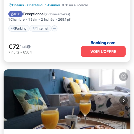
Parking
Internet
Orleans
·
Chateaudun-Bannier
0.31 mi au centre
Adapté aux enfants
Accessibilité
Exceptionnel
10.0
(
2 Commentaires
)
1 Chambre
1 Bain
2 Invités
269.1 pi²
Parking
Internet
€72
/nuit
VOIR L’OFFRE
7
nuits
-
€504