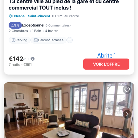
T3 centre ville au pied de la gare et du centre
commercial TOUT inclus !
Parking
Balcon/Terrasse
Cuisine
Orleans
·
Saint-Vincent
0.01 mi au centre
Internet
Exceptionnel
9.8
(
6 Commentaires
)
2 Chambres
1 Bain
4 Invités
Parking
Balcon/Terrasse
€142
/nuit
VOIR L’OFFRE
7
nuits
-
€991