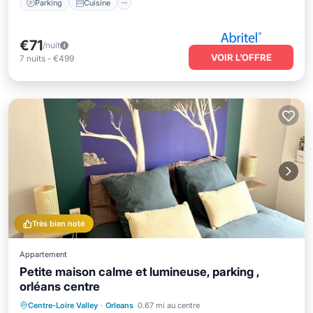
Parking
Cuisine
€71
/nuit
VOIR L’OFFRE
7
nuits
-
€499
Très bien noté
Appartement
Petite maison calme et lumineuse, parking ,
orléans centre
Parking
Balcon/Terrasse
Cuisine
Centre-Loire Valley
·
Orleans
0.67 mi au centre