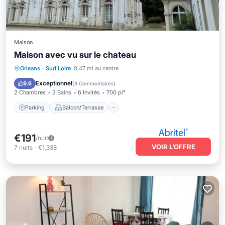
Maison
Maison avec vu sur le chateau
Parking
Balcon/Terrasse
Cuisine
Orleans
·
Sud Loire
0.47 mi au centre
Internet
Exceptionnel
9.6
(
8 Commentaires
)
2 Chambres
2 Bains
6 Invités
700 pi²
Parking
Balcon/Terrasse
€191
/nuit
VOIR L’OFFRE
7
nuits
-
€1,338