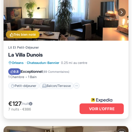
Très bien noté
Lit Et Petit-Déjeuner
La Villa Dunois
Petit-déjeuner
Balcon/Terrasse
Orleans
·
Chateaudun-Bannier
0.25 mi au centre
Climatisation
Internet
Exceptionnel
9.8
(
89 Commentaires
)
1 Chambre
1 Bain
Petit-déjeuner
Balcon/Terrasse
€127
/nuit
VOIR L’OFFRE
7
nuits
-
€886