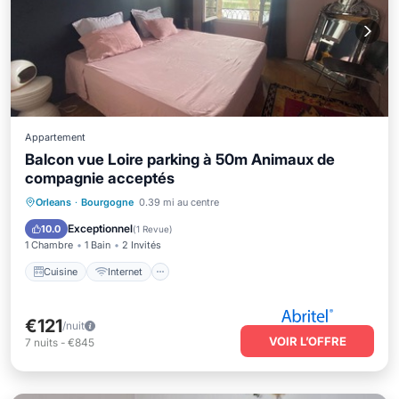
Appartement
Balcon vue Loire parking à 50m Animaux de
compagnie acceptés
Cuisine
Internet
Animaux acceptés
Orleans
·
Bourgogne
0.39 mi au centre
Adapté aux enfants
Exceptionnel
10.0
(
1 Revue
)
1 Chambre
1 Bain
2 Invités
Cuisine
Internet
€121
/nuit
VOIR L’OFFRE
7
nuits
-
€845