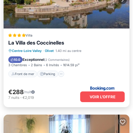
Villa
La Villa des Coccinelles
Front de mer
Parking
Centre-Loire Valley
·
Olivet
1.40 mi au centre
Vue sur l’océan
Balcon/Terrasse
Exceptionnel
10.0
(
2 Commentaires
)
3 Chambres
2 Bains
6 Invités
1614.59 pi²
Front de mer
Parking
€288
/nuit
VOIR L’OFFRE
7
nuits
-
€2,019