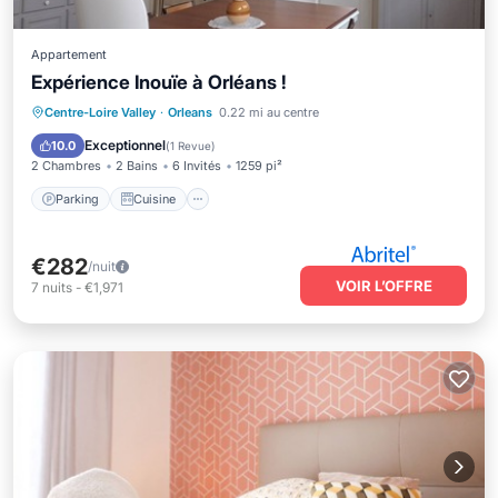
Appartement
Expérience Inouïe à Orléans !
Parking
Cuisine
Internet
Centre-Loire Valley
·
Orleans
0.22 mi au centre
Adapté aux enfants
Exceptionnel
10.0
(
1 Revue
)
2 Chambres
2 Bains
6 Invités
1259 pi²
Parking
Cuisine
€282
/nuit
VOIR L’OFFRE
7
nuits
-
€1,971