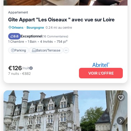
Appartement
Gîte Appart "Les Oiseaux " avec vue sur Loire
Parking
Balcon/Terrasse
Cuisine
Orleans
·
Bourgogne
0.24 mi au centre
Internet
Exceptionnel
9.6
(
16 Commentaires
)
1 Chambre
1 Bain
4 Invités
754 pi²
Parking
Balcon/Terrasse
€126
/nuit
VOIR L’OFFRE
7
nuits
-
€882