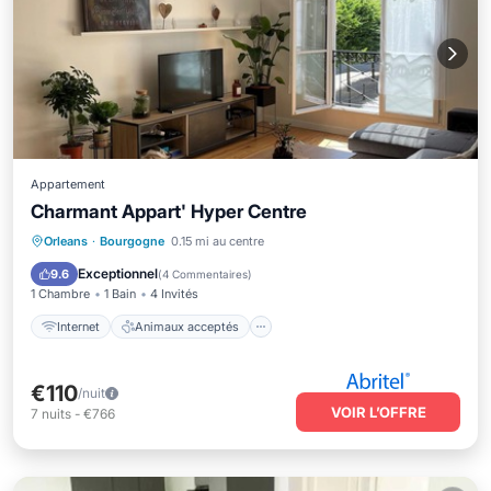
Appartement
Charmant Appart' Hyper Centre
Internet
Animaux acceptés
Orleans
·
Bourgogne
0.15 mi au centre
Adapté aux enfants
Blanchisserie
Exceptionnel
9.6
(
4 Commentaires
)
1 Chambre
1 Bain
4 Invités
Internet
Animaux acceptés
€110
/nuit
VOIR L’OFFRE
7
nuits
-
€766