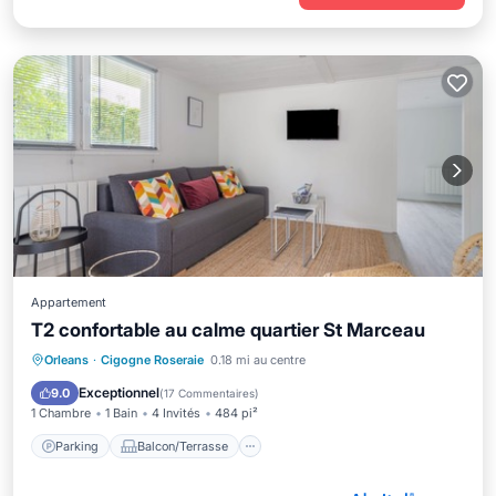
Appartement
T2 confortable au calme quartier St Marceau
Parking
Balcon/Terrasse
Cuisine
Orleans
·
Cigogne Roseraie
0.18 mi au centre
Internet
Exceptionnel
9.0
(
17 Commentaires
)
1 Chambre
1 Bain
4 Invités
484 pi²
Parking
Balcon/Terrasse