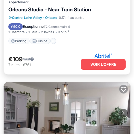
Appartement
Orleans Studio - Near Train Station
Parking
Cuisine
Climatisation
Centre-Loire Valley
·
Orleans
0.17 mi au centre
Internet
Exceptionnel
10.0
(
2 Commentaires
)
1 Chambre
1 Bain
2 Invités
377 pi²
Parking
Cuisine
€109
/nuit
VOIR L’OFFRE
7
nuits
-
€761