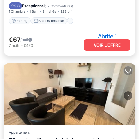
Internet
Exceptionnel
9.8
(
77 Commentaires
)
1 Chambre
1 Bain
2 Invités
323 pi²
Parking
Balcon/Terrasse
€67
/nuit
VOIR L’OFFRE
7
nuits
-
€470
Appartement