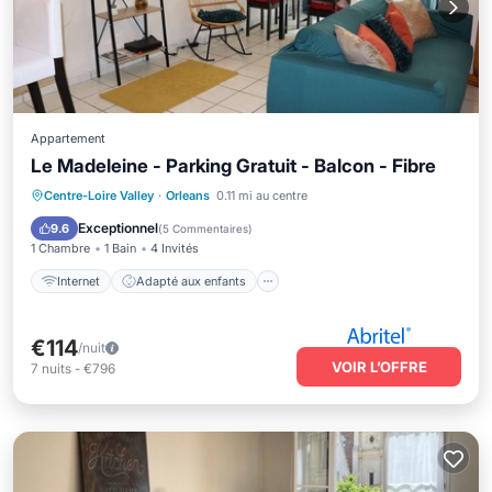
Appartement
Le Madeleine - Parking Gratuit - Balcon - Fibre
Internet
Adapté aux enfants
Centre-Loire Valley
·
Orleans
0.11 mi au centre
Blanchisserie
Linge de lit
Exceptionnel
9.6
(
5 Commentaires
)
1 Chambre
1 Bain
4 Invités
Internet
Adapté aux enfants
€114
/nuit
VOIR L’OFFRE
7
nuits
-
€796