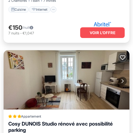
2 Chambres
1 Bain
7 Invités
Cuisine
Internet
€150
/nuit
VOIR L’OFFRE
7
nuits
-
€1,047
Appartement
Cosy DUNOIS Studio rénové avec possibilité
parking