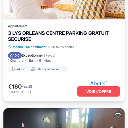
Appartement
3 LYS ORLEANS CENTRE PARKING GRATUIT
SECURISE
Parking
Balcon/Terrasse
Cuisine
Orleans
·
Saint-Vincent
0.28 mi au centre
Internet
Exceptionnel
10.0
(
1 Revue
)
1 Chambre
1 Bain
5 Invités
Parking
Balcon/Terrasse
€160
/nuit
VOIR L’OFFRE
7
nuits
-
€1,121