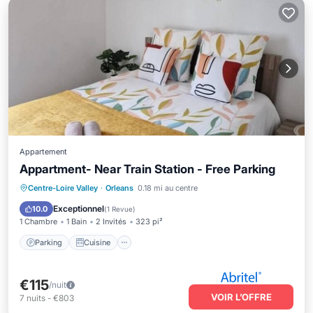
Appartement
Appartment- Near Train Station - Free Parking
Parking
Cuisine
Internet
Centre-Loire Valley
·
Orleans
0.18 mi au centre
Adapté aux enfants
Exceptionnel
10.0
(
1 Revue
)
1 Chambre
1 Bain
2 Invités
323 pi²
Parking
Cuisine
€115
/nuit
VOIR L’OFFRE
7
nuits
-
€803