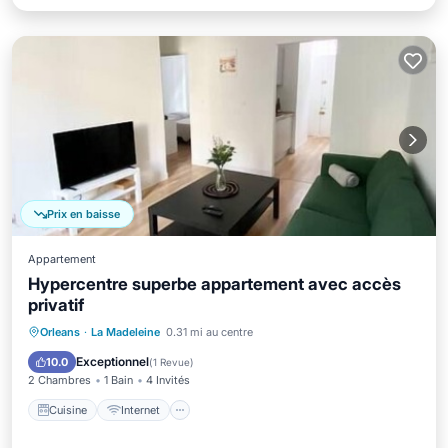
Prix en baisse
Appartement
Hypercentre superbe appartement avec accès
privatif
Cuisine
Internet
Adapté aux enfants
Orleans
·
La Madeleine
0.31 mi au centre
Blanchisserie
Exceptionnel
10.0
(
1 Revue
)
2 Chambres
1 Bain
4 Invités
Cuisine
Internet