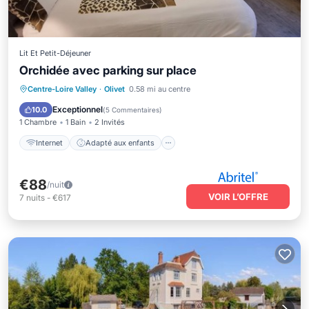
Lit Et Petit-Déjeuner
Orchidée avec parking sur place
Internet
Adapté aux enfants
Centre-Loire Valley
·
Olivet
0.58 mi au centre
Espace fumeur désigné
Exceptionnel
10.0
(
5 Commentaires
)
1 Chambre
1 Bain
2 Invités
Internet
Adapté aux enfants
€88
/nuit
VOIR L’OFFRE
7
nuits
-
€617