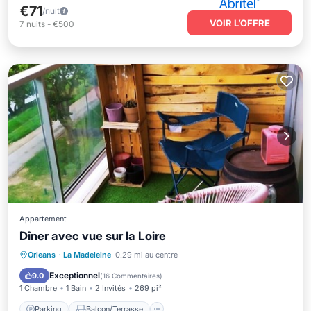
€71
/nuit
VOIR L’OFFRE
7
nuits
-
€500
Appartement
Dîner avec vue sur la Loire
Parking
Balcon/Terrasse
Cuisine
Orleans
·
La Madeleine
0.29 mi au centre
Internet
Exceptionnel
9.0
(
16 Commentaires
)
1 Chambre
1 Bain
2 Invités
269 pi²
Parking
Balcon/Terrasse