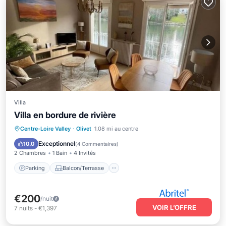
Villa
Villa en bordure de rivière
Parking
Balcon/Terrasse
Cuisine
Centre-Loire Valley
·
Olivet
1.08 mi au centre
Internet
Exceptionnel
10.0
(
4 Commentaires
)
2 Chambres
1 Bain
4 Invités
Parking
Balcon/Terrasse
€200
/nuit
VOIR L’OFFRE
7
nuits
-
€1,397