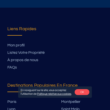
Liens Rapides
Mon profil
Listez Votre Propriété
À propos de nous
FAQs
Destinations Populaires En France
En naviguant sur le site, vous acceptez
OK
l'utilisation de
Politique relative aux cookies
.
Paris
Montpellier
Lyon
Saint Malo