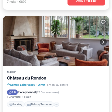
VOIR L’OFFRE
7
nuits
-
€899
Maison
Château du Rondon
Parking
Balcon/Terrasse
Cuisine
Centre-Loire Valley
·
Olivet
1.74 mi au centre
Internet
Exceptionnel
9.8
(
27 Commentaires
)
1 Chambre
1 Bain
Parking
Balcon/Terrasse